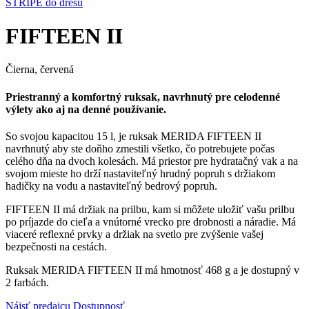
STRIPE do dresu
FIFTEEN II
Čierna, červená
Priestranný a komfortný ruksak, navrhnutý pre celodenné
výlety ako aj na denné používanie.
So svojou kapacitou 15 l, je ruksak MERIDA FIFTEEN II
navrhnutý aby ste doňho zmestili všetko, čo potrebujete počas
celého dňa na dvoch kolesách. Má priestor pre hydratačný vak a na
svojom mieste ho drží nastaviteľný hrudný popruh s držiakom
hadičky na vodu a nastaviteľný bedrový popruh.
FIFTEEN II má držiak na prilbu, kam si môžete uložiť vašu prilbu
po príjazde do cieľa a vnútorné vrecko pre drobnosti a náradie. Má
viaceré reflexné prvky a držiak na svetlo pre zvýšenie vašej
bezpečnosti na cestách.
Ruksak MERIDA FIFTEEN II má hmotnosť 468 g a je dostupný v
2 farbách.
Nájsť predajcu
Dostupnosť