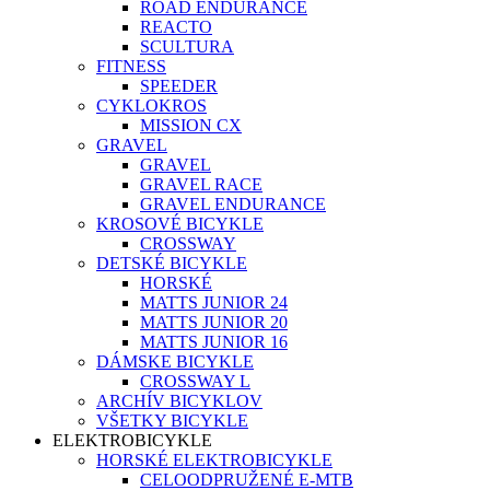
ROAD ENDURANCE
REACTO
SCULTURA
FITNESS
SPEEDER
CYKLOKROS
MISSION CX
GRAVEL
GRAVEL
GRAVEL RACE
GRAVEL ENDURANCE
KROSOVÉ BICYKLE
CROSSWAY
DETSKÉ BICYKLE
HORSKÉ
MATTS JUNIOR 24
MATTS JUNIOR 20
MATTS JUNIOR 16
DÁMSKE BICYKLE
CROSSWAY L
ARCHÍV BICYKLOV
VŠETKY BICYKLE
ELEKTROBICYKLE
HORSKÉ ELEKTROBICYKLE
CELOODPRUŽENÉ E-MTB