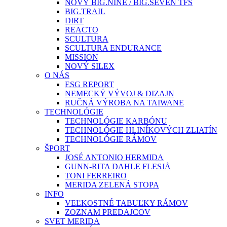
NOVÝ BIG.NINE / BIG.SEVEN TFS
BIG.TRAIL
DIRT
REACTO
SCULTURA
SCULTURA ENDURANCE
MISSION
NOVÝ SILEX
O NÁS
ESG REPORT
NEMECKÝ VÝVOJ & DIZAJN
RUČNÁ VÝROBA NA TAIWANE
TECHNOLÓGIE
TECHNOLÓGIE KARBÓNU
TECHNOLÓGIE HLINÍKOVÝCH ZLIATÍN
TECHNOLÓGIE RÁMOV
ŠPORT
JOSÉ ANTONIO HERMIDA
GUNN-RITA DAHLE FLESJÅ
TONI FERREIRO
MERIDA ZELENÁ STOPA
INFO
VEĽKOSTNÉ TABUĽKY RÁMOV
ZOZNAM PREDAJCOV
SVET MERIDA