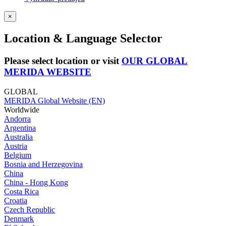
×
Location & Language Selector
Please select location or visit
OUR GLOBAL
MERIDA WEBSITE
GLOBAL
MERIDA Global Website (EN)
Worldwide
Andorra
Argentina
Australia
Austria
Belgium
Bosnia and Herzegovina
China
China - Hong Kong
Costa Rica
Croatia
Czech Republic
Denmark