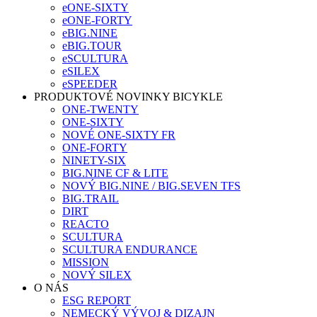
eONE-SIXTY
eONE-FORTY
eBIG.NINE
eBIG.TOUR
eSCULTURA
eSILEX
eSPEEDER
PRODUKTOVÉ NOVINKY BICYKLE
ONE-TWENTY
ONE-SIXTY
NOVÉ ONE-SIXTY FR
ONE-FORTY
NINETY-SIX
BIG.NINE CF & LITE
NOVÝ BIG.NINE / BIG.SEVEN TFS
BIG.TRAIL
DIRT
REACTO
SCULTURA
SCULTURA ENDURANCE
MISSION
NOVÝ SILEX
O NÁS
ESG REPORT
NEMECKÝ VÝVOJ & DIZAJN