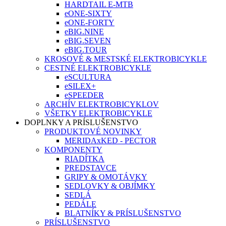
HARDTAIL E-MTB
eONE-SIXTY
eONE-FORTY
eBIG.NINE
eBIG.SEVEN
eBIG.TOUR
KROSOVÉ & MESTSKÉ ELEKTROBICYKLE
CESTNÉ ELEKTROBICYKLE
eSCULTURA
eSILEX+
eSPEEDER
ARCHÍV ELEKTROBICYKLOV
VŠETKY ELEKTROBICYKLE
DOPLNKY A PRÍSLUŠENSTVO
PRODUKTOVÉ NOVINKY
MERIDAxKED - PECTOR
KOMPONENTY
RIADÍTKA
PREDSTAVCE
GRIPY & OMOTÁVKY
SEDLOVKY & OBJÍMKY
SEDLÁ
PEDÁLE
BLATNÍKY & PRÍSLUŠENSTVO
PRÍSLUŠENSTVO