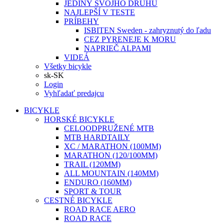
JEDINÝ SVOJHO DRUHU
NAJLEPŠÍ V TESTE
PRÍBEHY
ISBITEN Sweden - zahryznutý do ľadu
CEZ PYRENEJE K MORU
NAPRIEČ ALPAMI
VIDEÁ
Všetky bicykle
sk-SK
Login
Vyhľadať predajcu
BICYKLE
HORSKÉ BICYKLE
CELOODPRUŽENÉ MTB
MTB HARDTAILY
XC / MARATHON (100MM)
MARATHON (120/100MM)
TRAIL (120MM)
ALL MOUNTAIN (140MM)
ENDURO (160MM)
SPORT & TOUR
CESTNÉ BICYKLE
ROAD RACE AERO
ROAD RACE