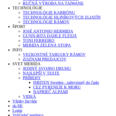
RUČNÁ VÝROBA NA TAIWANE
TECHNOLÓGIE
TECHNOLÓGIE KARBÓNU
TECHNOLÓGIE HLINÍKOVÝCH ZLIATÍN
TECHNOLÓGIE RÁMOV
ŠPORT
JOSÉ ANTONIO HERMIDA
GUNN-RITA DAHLE FLESJÅ
TONI FERREIRO
MERIDA ZELENÁ STOPA
INFO
VEĽKOSTNÉ TABUĽKY RÁMOV
ZOZNAM PREDAJCOV
SVET MERIDA
JEDINÝ SVOJHO DRUHU
NAJLEPŠÍ V TESTE
PRÍBEHY
ISBITEN Sweden - zahryznutý do ľadu
CEZ PYRENEJE K MORU
NAPRIEČ ALPAMI
VIDEÁ
Všetky bicykle
sk-SK
Login
Vyhľadať predajcu