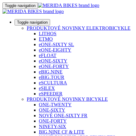
Toggle navigation
Toggle navigation
PRODUKTOVÉ NOVINKY ELEKTROBICYKLE
LITHOS
ETMO
eONE-SIXTY SL
eONE-EIGHTY
eFLOAT
eONE-SIXTY
eONE-FORTY
eBIG.NINE
eBIG.TOUR
eSCULTURA
eSILEX
eSPEEDER
PRODUKTOVÉ NOVINKY BICYKLE
ONE-TWENTY
ONE-SIXTY
NOVÉ ONE-SIXTY FR
ONE-FORTY
NINETY-SIX
BIG.NINE CF & LITE