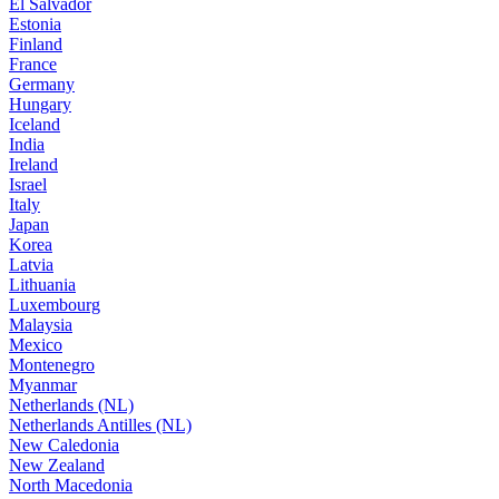
El Salvador
Estonia
Finland
France
Germany
Hungary
Iceland
India
Ireland
Israel
Italy
Japan
Korea
Latvia
Lithuania
Luxembourg
Malaysia
Mexico
Montenegro
Myanmar
Netherlands (NL)
Netherlands Antilles (NL)
New Caledonia
New Zealand
North Macedonia