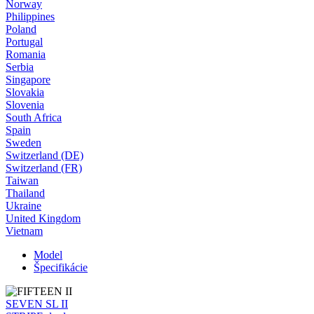
Norway
Philippines
Poland
Portugal
Romania
Serbia
Singapore
Slovakia
Slovenia
South Africa
Spain
Sweden
Switzerland (DE)
Switzerland (FR)
Taiwan
Thailand
Ukraine
United Kingdom
Vietnam
Model
Špecifikácie
SEVEN SL II