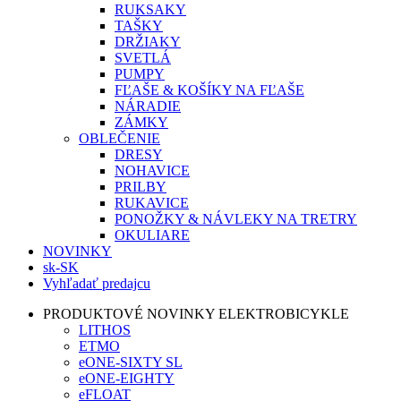
RUKSAKY
TAŠKY
DRŽIAKY
SVETLÁ
PUMPY
FĽAŠE & KOŠÍKY NA FĽAŠE
NÁRADIE
ZÁMKY
OBLEČENIE
DRESY
NOHAVICE
PRILBY
RUKAVICE
PONOŽKY & NÁVLEKY NA TRETRY
OKULIARE
NOVINKY
sk-SK
Vyhľadať predajcu
PRODUKTOVÉ NOVINKY ELEKTROBICYKLE
LITHOS
ETMO
eONE-SIXTY SL
eONE-EIGHTY
eFLOAT