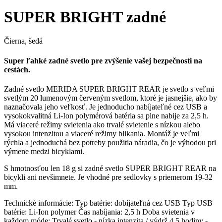
SUPER BRIGHT zadné
Čierna, šedá
Super ľahké zadné svetlo pre zvýšenie vašej bezpečnosti na
cestách.
Zadné svetlo MERIDA SUPER BRIGHT REAR je svetlo s veľmi
svetlým 20 lumenovým červeným svetlom, ktoré je jasnejšie, ako by
naznačovala jeho veľkosť. Je jednoducho nabíjateľné cez USB a
vysokokvalitná Li-Ion polymérová batéria sa plne nabije za 2,5 h.
Má viaceré režimy svietenia ako trvalé svietenie s nízkou alebo
vysokou intenzitou a viaceré režimy blikania. Montáž je veľmi
rýchla a jednoduchá bez potreby použitia náradia, čo je výhodou pri
výmene medzi bicyklami.
S hmotnosťou len 18 g si zadné svetlo SUPER BRIGHT REAR na
bicykli ani nevšimnete. Je vhodné pre sedlovky s priemerom 19-32
mm.
Technické informácie: Typ batérie: dobíjateľná cez USB Typ USB
batérie: Li-Ion polymer Čas nabíjania: 2,5 h Doba svietenia v
každom móde: Trvalé svetlo - nízka intenzita / výdrž 4.5 hodiny
-