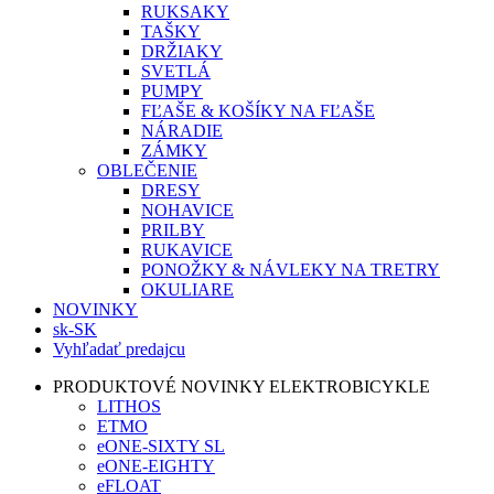
RUKSAKY
TAŠKY
DRŽIAKY
SVETLÁ
PUMPY
FĽAŠE & KOŠÍKY NA FĽAŠE
NÁRADIE
ZÁMKY
OBLEČENIE
DRESY
NOHAVICE
PRILBY
RUKAVICE
PONOŽKY & NÁVLEKY NA TRETRY
OKULIARE
NOVINKY
sk-SK
Vyhľadať predajcu
PRODUKTOVÉ NOVINKY ELEKTROBICYKLE
LITHOS
ETMO
eONE-SIXTY SL
eONE-EIGHTY
eFLOAT