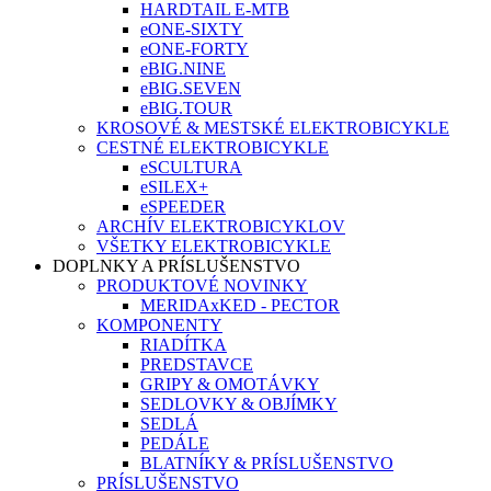
HARDTAIL E-MTB
eONE-SIXTY
eONE-FORTY
eBIG.NINE
eBIG.SEVEN
eBIG.TOUR
KROSOVÉ & MESTSKÉ ELEKTROBICYKLE
CESTNÉ ELEKTROBICYKLE
eSCULTURA
eSILEX+
eSPEEDER
ARCHÍV ELEKTROBICYKLOV
VŠETKY ELEKTROBICYKLE
DOPLNKY A PRÍSLUŠENSTVO
PRODUKTOVÉ NOVINKY
MERIDAxKED - PECTOR
KOMPONENTY
RIADÍTKA
PREDSTAVCE
GRIPY & OMOTÁVKY
SEDLOVKY & OBJÍMKY
SEDLÁ
PEDÁLE
BLATNÍKY & PRÍSLUŠENSTVO
PRÍSLUŠENSTVO