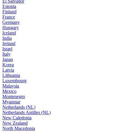
El Salvador
Estonia
Finland
France
Germany
Hungary
Iceland
India
Ireland
Israel
Italy
Japan
Korea
Latvia
Lithuania
Luxembourg
Malaysia
Mexico
Montenegro
Myanmar
Netherlands (NL)
Netherlands Antilles (NL)
New Caledonia
New Zealand
North Macedonia