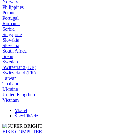
Norway
Philippines
Poland
Portugal
Romania
Serbia
Singapore
Slovakia
Slovenia
South Africa
Spain
Sweden
Switzerland (DE)
Switzerland (FR)
Taiwan
Thailand
Ukraine
United Kingdom
Vietnam
Model
Špecifikácie
BIKE COMPUTER