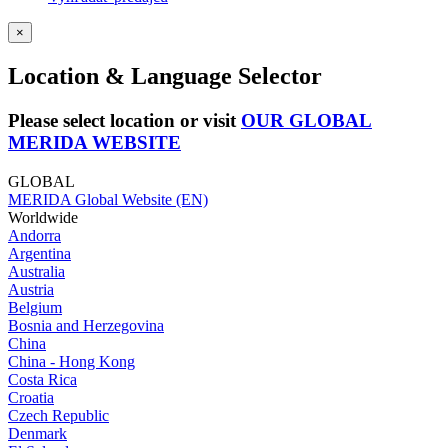
×
Location & Language Selector
Please select location or visit
OUR GLOBAL
MERIDA WEBSITE
GLOBAL
MERIDA Global Website (EN)
Worldwide
Andorra
Argentina
Australia
Austria
Belgium
Bosnia and Herzegovina
China
China - Hong Kong
Costa Rica
Croatia
Czech Republic
Denmark