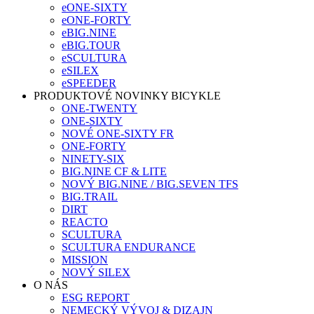
eONE-SIXTY
eONE-FORTY
eBIG.NINE
eBIG.TOUR
eSCULTURA
eSILEX
eSPEEDER
PRODUKTOVÉ NOVINKY BICYKLE
ONE-TWENTY
ONE-SIXTY
NOVÉ ONE-SIXTY FR
ONE-FORTY
NINETY-SIX
BIG.NINE CF & LITE
NOVÝ BIG.NINE / BIG.SEVEN TFS
BIG.TRAIL
DIRT
REACTO
SCULTURA
SCULTURA ENDURANCE
MISSION
NOVÝ SILEX
O NÁS
ESG REPORT
NEMECKÝ VÝVOJ & DIZAJN