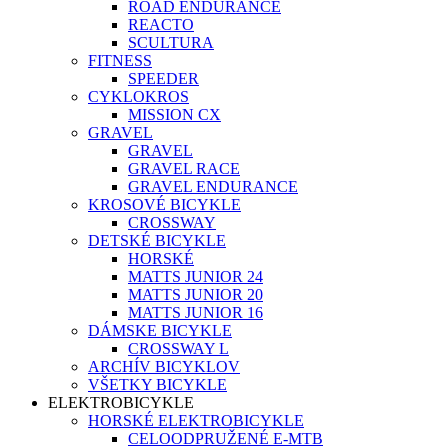
ROAD ENDURANCE
REACTO
SCULTURA
FITNESS
SPEEDER
CYKLOKROS
MISSION CX
GRAVEL
GRAVEL
GRAVEL RACE
GRAVEL ENDURANCE
KROSOVÉ BICYKLE
CROSSWAY
DETSKÉ BICYKLE
HORSKÉ
MATTS JUNIOR 24
MATTS JUNIOR 20
MATTS JUNIOR 16
DÁMSKE BICYKLE
CROSSWAY L
ARCHÍV BICYKLOV
VŠETKY BICYKLE
ELEKTROBICYKLE
HORSKÉ ELEKTROBICYKLE
CELOODPRUŽENÉ E-MTB