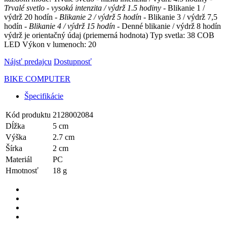
Trvalé svetlo - vysoká intenzita / výdrž 1.5 hodiny
- Blikanie 1 /
výdrž 20 hodín
- Blikanie 2 / výdrž 5 hodín
- Blikanie 3 / výdrž 7,5
hodín
- Blikanie 4 / výdrž 15 hodín
- Denné blikanie / výdrž 8 hodín
výdrž je orientačný údaj (priemerná hodnota) Typ svetla: 38 COB
LED Výkon v lumenoch: 20
Nájsť predajcu
Dostupnosť
BIKE COMPUTER
Špecifikácie
Kód produktu
2128002084
Dĺžka
5 cm
Výška
2.7 cm
Šírka
2 cm
Materiál
PC
Hmotnosť
18 g