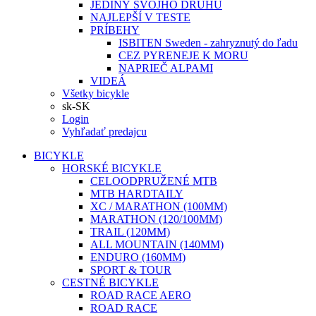
JEDINÝ SVOJHO DRUHU
NAJLEPŠÍ V TESTE
PRÍBEHY
ISBITEN Sweden - zahryznutý do ľadu
CEZ PYRENEJE K MORU
NAPRIEČ ALPAMI
VIDEÁ
Všetky bicykle
sk-SK
Login
Vyhľadať predajcu
BICYKLE
HORSKÉ BICYKLE
CELOODPRUŽENÉ MTB
MTB HARDTAILY
XC / MARATHON (100MM)
MARATHON (120/100MM)
TRAIL (120MM)
ALL MOUNTAIN (140MM)
ENDURO (160MM)
SPORT & TOUR
CESTNÉ BICYKLE
ROAD RACE AERO
ROAD RACE