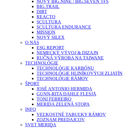
NOVÝ BIG.NINE / BIG.SEVEN TFS
BIG.TRAIL
DIRT
REACTO
SCULTURA
SCULTURA ENDURANCE
MISSION
NOVÝ SILEX
O NÁS
ESG REPORT
NEMECKÝ VÝVOJ & DIZAJN
RUČNÁ VÝROBA NA TAIWANE
TECHNOLÓGIE
TECHNOLÓGIE KARBÓNU
TECHNOLÓGIE HLINÍKOVÝCH ZLIATÍN
TECHNOLÓGIE RÁMOV
ŠPORT
JOSÉ ANTONIO HERMIDA
GUNN-RITA DAHLE FLESJÅ
TONI FERREIRO
MERIDA ZELENÁ STOPA
INFO
VEĽKOSTNÉ TABUĽKY RÁMOV
ZOZNAM PREDAJCOV
SVET MERIDA