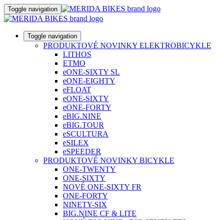
Toggle navigation
Toggle navigation
PRODUKTOVÉ NOVINKY ELEKTROBICYKLE
LITHOS
ETMO
eONE-SIXTY SL
eONE-EIGHTY
eFLOAT
eONE-SIXTY
eONE-FORTY
eBIG.NINE
eBIG.TOUR
eSCULTURA
eSILEX
eSPEEDER
PRODUKTOVÉ NOVINKY BICYKLE
ONE-TWENTY
ONE-SIXTY
NOVÉ ONE-SIXTY FR
ONE-FORTY
NINETY-SIX
BIG.NINE CF & LITE