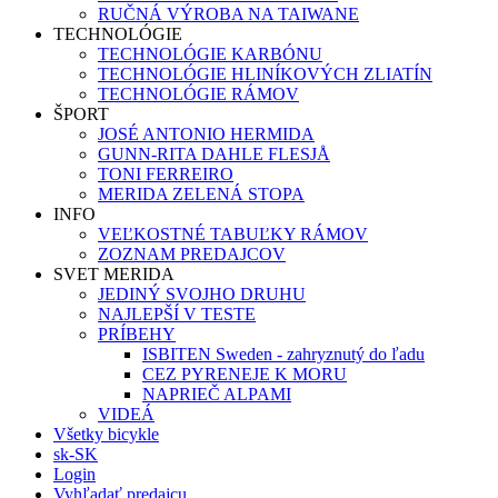
RUČNÁ VÝROBA NA TAIWANE
TECHNOLÓGIE
TECHNOLÓGIE KARBÓNU
TECHNOLÓGIE HLINÍKOVÝCH ZLIATÍN
TECHNOLÓGIE RÁMOV
ŠPORT
JOSÉ ANTONIO HERMIDA
GUNN-RITA DAHLE FLESJÅ
TONI FERREIRO
MERIDA ZELENÁ STOPA
INFO
VEĽKOSTNÉ TABUĽKY RÁMOV
ZOZNAM PREDAJCOV
SVET MERIDA
JEDINÝ SVOJHO DRUHU
NAJLEPŠÍ V TESTE
PRÍBEHY
ISBITEN Sweden - zahryznutý do ľadu
CEZ PYRENEJE K MORU
NAPRIEČ ALPAMI
VIDEÁ
Všetky bicykle
sk-SK
Login
Vyhľadať predajcu