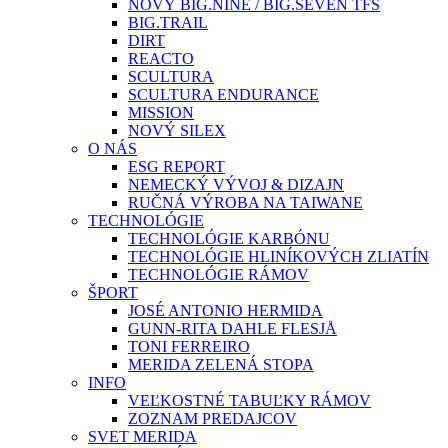
NOVÝ BIG.NINE / BIG.SEVEN TFS
BIG.TRAIL
DIRT
REACTO
SCULTURA
SCULTURA ENDURANCE
MISSION
NOVÝ SILEX
O NÁS
ESG REPORT
NEMECKÝ VÝVOJ & DIZAJN
RUČNÁ VÝROBA NA TAIWANE
TECHNOLÓGIE
TECHNOLÓGIE KARBÓNU
TECHNOLÓGIE HLINÍKOVÝCH ZLIATÍN
TECHNOLÓGIE RÁMOV
ŠPORT
JOSÉ ANTONIO HERMIDA
GUNN-RITA DAHLE FLESJÅ
TONI FERREIRO
MERIDA ZELENÁ STOPA
INFO
VEĽKOSTNÉ TABUĽKY RÁMOV
ZOZNAM PREDAJCOV
SVET MERIDA