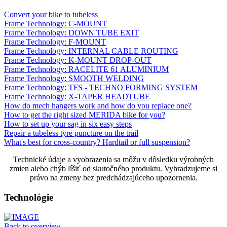
Convert your bike to tubeless
Frame Technology: C-MOUNT
Frame Technology: DOWN TUBE EXIT
Frame Technology: F-MOUNT
Frame Technology: INTERNAL CABLE ROUTING
Frame Technology: K-MOUNT DROP-OUT
Frame Technology: RACELITE 61 ALUMINIUM
Frame Technology: SMOOTH WELDING
Frame Technology: TFS - TECHNO FORMING SYSTEM
Frame Technology: X-TAPER HEADTUBE
How do mech hangers work and how do you replace one?
How to get the right sized MERIDA bike for you?
How to set up your sag in six easy steps
Repair a tubeless tyre puncture on the trail
What's best for cross-country? Hardtail or full suspension?
Technické údaje a vyobrazenia sa môžu v dôsledku výrobných
zmien alebo chýb líšiť od skutočného produktu. Vyhradzujeme si
právo na zmeny bez predchádzajúceho upozornenia.
Technológie
Back to overview