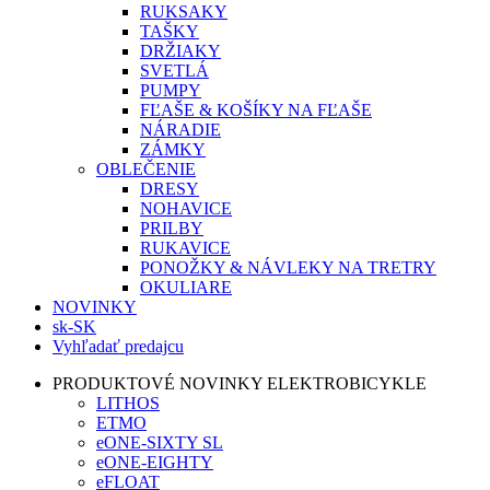
RUKSAKY
TAŠKY
DRŽIAKY
SVETLÁ
PUMPY
FĽAŠE & KOŠÍKY NA FĽAŠE
NÁRADIE
ZÁMKY
OBLEČENIE
DRESY
NOHAVICE
PRILBY
RUKAVICE
PONOŽKY & NÁVLEKY NA TRETRY
OKULIARE
NOVINKY
sk-SK
Vyhľadať predajcu
PRODUKTOVÉ NOVINKY ELEKTROBICYKLE
LITHOS
ETMO
eONE-SIXTY SL
eONE-EIGHTY
eFLOAT