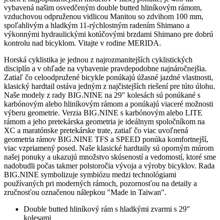
vybavená našim osvedčeným double butted hliníkovým rámom,
vzduchovou odpruženou vidlicou Manitou so zdvihom 100 mm,
spoľahlivým a hladkým 11-rýchlostným radením Shimano a
výkonnými hydraulickými kotúčovými brzdami Shimano pre dobrú
kontrolu nad bicyklom. Vitajte v rodine MERIDA.
Horská cyklistika je jednou z najrozmanitejších cyklistických
disciplín a v ohľade na vybavenie pravdepodobne najnáročnejšia.
Zatiaľ čo celoodpružené bicykle ponúkajú úžasné jazdné vlastnosti,
klasický hardtail ostáva jedným z najčistejších riešení pre túto úlohu.
Naše modely z rady BIG.NINE na 29" kolesách sú ponúkané s
karbónovým alebo hliníkovým rámom a ponúkajú viaceré možnosti
výberu geometrie. Verzia BIG.NINE s karbónovým alebo LITE
rámom a jeho pretekárska geometria je ideálnym spoločníkom na
XC a maratónske pretekárske trate, zatiaľ čo viac uvoľnená
geometria rámov BIG.NINE TFS a SPEED ponúka komfortnejší,
viac vzpriamený posed. Naše klasické hardtaily sú oporným múrom
našej ponuky a ukazujú množstvo skúseností a vedomostí, ktoré sme
nadobudli počas takmer polstoročia vývoja a výroby bicyklov. Rada
BIG.NINE symbolizuje symbiózu medzi technológiami
používaných pri moderných rámoch, pozornosťou na detaily a
zručnosťou označenou nálepkou "Made in Taiwan".
Double butted hliníkový rám s hladkými zvarmi s 29"
kolesami