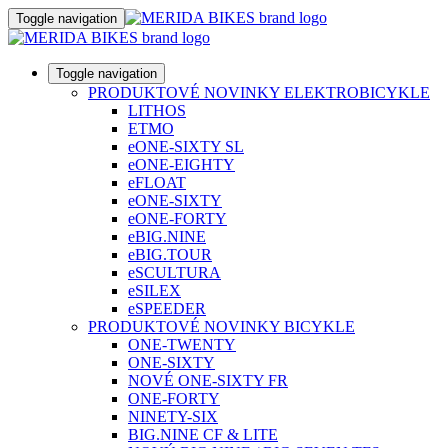
Toggle navigation
Toggle navigation
PRODUKTOVÉ NOVINKY ELEKTROBICYKLE
LITHOS
ETMO
eONE-SIXTY SL
eONE-EIGHTY
eFLOAT
eONE-SIXTY
eONE-FORTY
eBIG.NINE
eBIG.TOUR
eSCULTURA
eSILEX
eSPEEDER
PRODUKTOVÉ NOVINKY BICYKLE
ONE-TWENTY
ONE-SIXTY
NOVÉ ONE-SIXTY FR
ONE-FORTY
NINETY-SIX
BIG.NINE CF & LITE