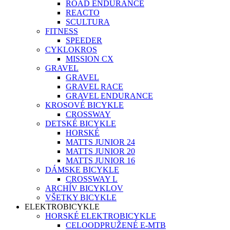
ROAD ENDURANCE
REACTO
SCULTURA
FITNESS
SPEEDER
CYKLOKROS
MISSION CX
GRAVEL
GRAVEL
GRAVEL RACE
GRAVEL ENDURANCE
KROSOVÉ BICYKLE
CROSSWAY
DETSKÉ BICYKLE
HORSKÉ
MATTS JUNIOR 24
MATTS JUNIOR 20
MATTS JUNIOR 16
DÁMSKE BICYKLE
CROSSWAY L
ARCHÍV BICYKLOV
VŠETKY BICYKLE
ELEKTROBICYKLE
HORSKÉ ELEKTROBICYKLE
CELOODPRUŽENÉ E-MTB