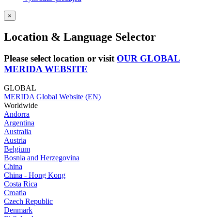
×
Location & Language Selector
Please select location or visit
OUR GLOBAL
MERIDA WEBSITE
GLOBAL
MERIDA Global Website (EN)
Worldwide
Andorra
Argentina
Australia
Austria
Belgium
Bosnia and Herzegovina
China
China - Hong Kong
Costa Rica
Croatia
Czech Republic
Denmark