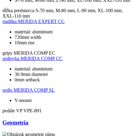
S-70 mm, M-80 mm, L-90 mm, XL-100 mm, XXL-110 mm
dĺžka predstavca
S-70 mm, M-80 mm, L-90 mm, XL-100 mm,
XXL-110 mm
riadítka
MERIDA EXPERT CC
material: aluminium
720mm width
10mm rise
gripy
MERIDA COMP EC
sedlovka
MERIDA COMP CC
material: aluminium
30.9mm diameter
0mm setback
sedlo
MERIDA COMP SL
V-mount
pedále
VP VPE-891
Geometria