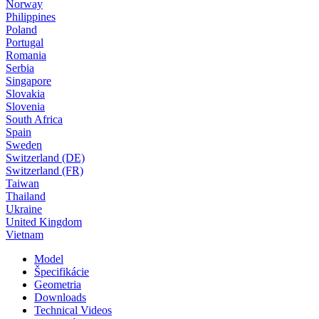
Norway
Philippines
Poland
Portugal
Romania
Serbia
Singapore
Slovakia
Slovenia
South Africa
Spain
Sweden
Switzerland (DE)
Switzerland (FR)
Taiwan
Thailand
Ukraine
United Kingdom
Vietnam
Model
Špecifikácie
Geometria
Downloads
Technical Videos