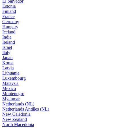
El Salvador
Estonia
Finland
France
Germany
Hungary
Iceland
India
Ireland
Israel
Italy
Japan
Korea
Latvia
Lithuania
Luxembourg
Malaysia
Mexico
Montenegro
Myanmar
Netherlands (NL)
Netherlands Antilles (NL)
New Caledonia
New Zealand
North Macedonia