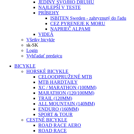
JEDINÝ SVOJHO DRUHU
NAJLEPŠÍ V TESTE
PRÍBEHY
ISBITEN Sweden - zahryznutý do ľadu
CEZ PYRENEJE K MORU
NAPRIEČ ALPAMI
VIDEÁ
Všetky bicykle
sk-SK
Login
Vyhľadať predajcu
BICYKLE
HORSKÉ BICYKLE
CELOODPRUŽENÉ MTB
MTB HARDTAILY
XC / MARATHON (100MM)
MARATHON (120/100MM)
TRAIL (120MM)
ALL MOUNTAIN (140MM)
ENDURO (160MM)
SPORT & TOUR
CESTNÉ BICYKLE
ROAD RACE AERO
ROAD RACE