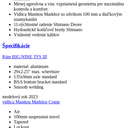
Menej agresívna a viac vzpriamená geometria pre maximálnu
kontrolu a komfort
Vidlica Manitou Markhor so zdvihom 100 mm a diaľkovým
uzamykaním
11-rýchlostné radenie Shimano Deore
Hydraulické kotúčové brzdy Shimano
Vnútorné vedenie káblov
Špecifikácie
Rám
BIG.NINE TFS III
material: aluminum
29x2.25" max. wheelsize
135x9mm axle standard
BSA bottom bracket standard
Smooth welding
modelový rok
2023
vidlica
Manitou Markhor Comp
Air
100mm suspension travel
Tapered
Lockout