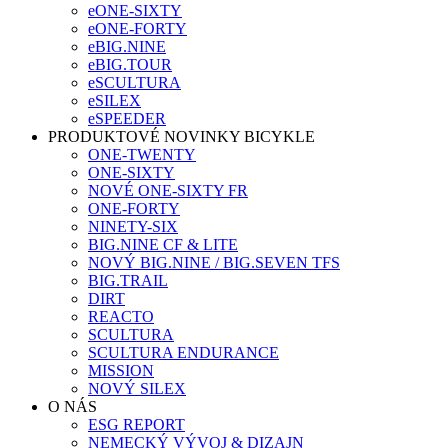
eONE-SIXTY
eONE-FORTY
eBIG.NINE
eBIG.TOUR
eSCULTURA
eSILEX
eSPEEDER
PRODUKTOVÉ NOVINKY BICYKLE
ONE-TWENTY
ONE-SIXTY
NOVÉ ONE-SIXTY FR
ONE-FORTY
NINETY-SIX
BIG.NINE CF & LITE
NOVÝ BIG.NINE / BIG.SEVEN TFS
BIG.TRAIL
DIRT
REACTO
SCULTURA
SCULTURA ENDURANCE
MISSION
NOVÝ SILEX
O NÁS
ESG REPORT
NEMECKÝ VÝVOJ & DIZAJN