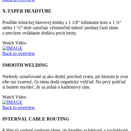
X-TAPER HEADTUBE
Použitie kónickej hlavovej trubky s 1 1/8“ ložiskami hore a 1 ¼“
alebo 1 ½“ dole zaručuje výnimočnú tuhosť prednej časti rámu
a precízne ovládanie dodáva pocit istoty.
Watch Video
Back to overview
SMOOTH WELDING
Niekedy označované aj ako druhý prechod zvaru, pri ktorom je zvar
ešte raz zvarený, čo rámu dodá organický vzhľad. Na prvý pohľad
si budete myslieť, že sa jedná o karbónový rám.
Watch Video
Back to overview
INTERNAL CABLE ROUTING
Káble sú vedené vnútrom rámu, do ktorého vchádzajú a vychádzajú