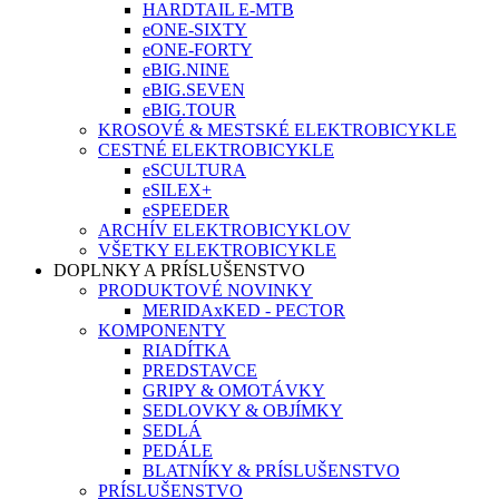
HARDTAIL E-MTB
eONE-SIXTY
eONE-FORTY
eBIG.NINE
eBIG.SEVEN
eBIG.TOUR
KROSOVÉ & MESTSKÉ ELEKTROBICYKLE
CESTNÉ ELEKTROBICYKLE
eSCULTURA
eSILEX+
eSPEEDER
ARCHÍV ELEKTROBICYKLOV
VŠETKY ELEKTROBICYKLE
DOPLNKY A PRÍSLUŠENSTVO
PRODUKTOVÉ NOVINKY
MERIDAxKED - PECTOR
KOMPONENTY
RIADÍTKA
PREDSTAVCE
GRIPY & OMOTÁVKY
SEDLOVKY & OBJÍMKY
SEDLÁ
PEDÁLE
BLATNÍKY & PRÍSLUŠENSTVO
PRÍSLUŠENSTVO