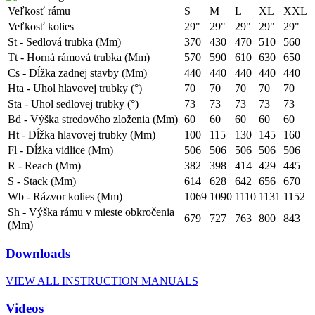
Veľkosť rámu
S
M
L
XL
XXL
Veľkosť kolies
29"
29"
29"
29"
29"
St - Sedlová trubka (Mm)
370
430
470
510
560
Tt - Horná rámová trubka (Mm)
570
590
610
630
650
Cs - Dĺžka zadnej stavby (Mm)
440
440
440
440
440
Hta - Uhol hlavovej trubky (°)
70
70
70
70
70
Sta - Uhol sedlovej trubky (°)
73
73
73
73
73
Bd - Výška stredového zloženia (Mm)
60
60
60
60
60
Ht - Dĺžka hlavovej trubky (Mm)
100
115
130
145
160
Fl - Dĺžka vidlice (Mm)
506
506
506
506
506
R - Reach (Mm)
382
398
414
429
445
S - Stack (Mm)
614
628
642
656
670
Wb - Rázvor kolies (Mm)
1069
1090
1110
1131
1152
Sh - Výška rámu v mieste obkročenia
679
727
763
800
843
(Mm)
Downloads
VIEW ALL INSTRUCTION MANUALS
Videos