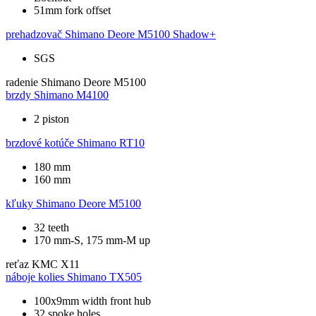
51mm fork offset
prehadzovač
Shimano Deore M5100 Shadow+
SGS
radenie
Shimano Deore M5100
brzdy
Shimano M4100
2 piston
brzdové kotúče
Shimano RT10
180 mm
160 mm
kľuky
Shimano Deore M5100
32 teeth
170 mm-S, 175 mm-M up
reťaz
KMC X11
náboje kolies
Shimano TX505
100x9mm width front hub
32 spoke holes