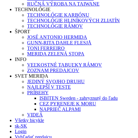
RUČNÁ VÝROBA NA TAIWANE
TECHNOLÓGIE
TECHNOLÓGIE KARBÓNU
TECHNOLÓGIE HLINÍKOVÝCH ZLIATÍN
TECHNOLÓGIE RÁMOV
ŠPORT
JOSÉ ANTONIO HERMIDA
GUNN-RITA DAHLE FLESJÅ
TONI FERREIRO
MERIDA ZELENÁ STOPA
INFO
VEĽKOSTNÉ TABUĽKY RÁMOV
ZOZNAM PREDAJCOV
SVET MERIDA
JEDINÝ SVOJHO DRUHU
NAJLEPŠÍ V TESTE
PRÍBEHY
ISBITEN Sweden - zahryznutý do ľadu
CEZ PYRENEJE K MORU
NAPRIEČ ALPAMI
VIDEÁ
Všetky bicykle
sk-SK
Login
Vyhľadať predajcu