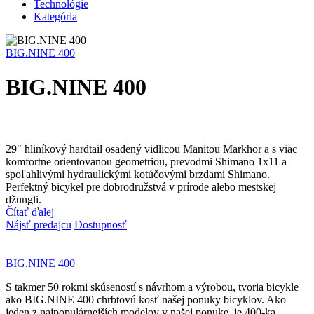
Technológie
Kategória
BIG.NINE 400
BIG.NINE 400
29" hliníkový hardtail osadený vidlicou Manitou Markhor a s viac
komfortne orientovanou geometriou, prevodmi Shimano 1x11 a
spoľahlivými hydraulickými kotúčovými brzdami Shimano.
Perfektný bicykel pre dobrodružstvá v prírode alebo mestskej
džungli.
Čítať ďalej
Nájsť predajcu
Dostupnosť
BIG.NINE 400
S takmer 50 rokmi skúseností s návrhom a výrobou, tvoria bicykle
ako BIG.NINE 400 chrbtovú kosť našej ponuky bicyklov. Ako
jeden z najpopulárnejších modelov v našej ponuke, je 400-ka