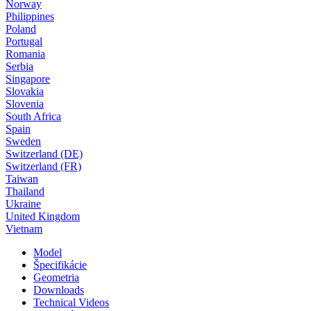
Norway
Philippines
Poland
Portugal
Romania
Serbia
Singapore
Slovakia
Slovenia
South Africa
Spain
Sweden
Switzerland (DE)
Switzerland (FR)
Taiwan
Thailand
Ukraine
United Kingdom
Vietnam
Model
Špecifikácie
Geometria
Downloads
Technical Videos