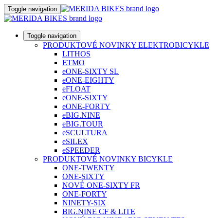
Toggle navigation
Toggle navigation
PRODUKTOVÉ NOVINKY ELEKTROBICYKLE
LITHOS
ETMO
eONE-SIXTY SL
eONE-EIGHTY
eFLOAT
eONE-SIXTY
eONE-FORTY
eBIG.NINE
eBIG.TOUR
eSCULTURA
eSILEX
eSPEEDER
PRODUKTOVÉ NOVINKY BICYKLE
ONE-TWENTY
ONE-SIXTY
NOVÉ ONE-SIXTY FR
ONE-FORTY
NINETY-SIX
BIG.NINE CF & LITE