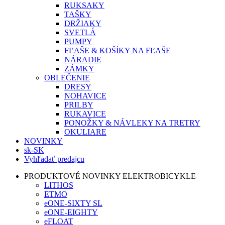
RUKSAKY
TAŠKY
DRŽIAKY
SVETLÁ
PUMPY
FĽAŠE & KOŠÍKY NA FĽAŠE
NÁRADIE
ZÁMKY
OBLEČENIE
DRESY
NOHAVICE
PRILBY
RUKAVICE
PONOŽKY & NÁVLEKY NA TRETRY
OKULIARE
NOVINKY
sk-SK
Vyhľadať predajcu
PRODUKTOVÉ NOVINKY ELEKTROBICYKLE
LITHOS
ETMO
eONE-SIXTY SL
eONE-EIGHTY
eFLOAT