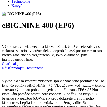
Technológie
Kategória
eBIG.NINE 400 (EP6)
Výkon spraviť viac vecí, na ktorých záleži, či už chcete zábavu s
elektroasistenciou v teréne alebo bezproblémový presun cez mesto,
všetko zabalené do elegantného, vysoko kvalitného, plne
integrovaného rámu.
Čítať ďalej
Nájsť predajcu
Dostupnosť
Výkon, vďaka ktorému zvládnete spraviť viac toho podstatného. To
je to, čo ponúka eBIG.NINE 475. Viac zábavy, keď jazdíte v teréne,
s novou výkonnou pohonnou jednotkou Shimano EP6 s 85 Nm,
ktorá vám pomôže cestou hore kopcom. Viac času na bicykli, s
batériou s kapacitou 630Wh, s ktorou dokážete prejsť mnoho
kilometrov. Lepšia kontrola vďaka odpruženej vidlici Suntour,
objemným plášťom a výkonným brzdám Shimano. Viac všetkého