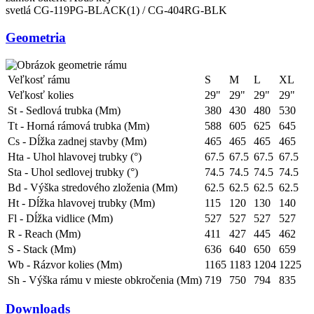
svetlá
CG-119PG-BLACK(1) / CG-404RG-BLK
Geometria
Veľkosť rámu
S
M
L
XL
Veľkosť kolies
29"
29"
29"
29"
St - Sedlová trubka (Mm)
380
430
480
530
Tt - Horná rámová trubka (Mm)
588
605
625
645
Cs - Dĺžka zadnej stavby (Mm)
465
465
465
465
Hta - Uhol hlavovej trubky (°)
67.5
67.5
67.5
67.5
Sta - Uhol sedlovej trubky (°)
74.5
74.5
74.5
74.5
Bd - Výška stredového zloženia (Mm)
62.5
62.5
62.5
62.5
Ht - Dĺžka hlavovej trubky (Mm)
115
120
130
140
Fl - Dĺžka vidlice (Mm)
527
527
527
527
R - Reach (Mm)
411
427
445
462
S - Stack (Mm)
636
640
650
659
Wb - Rázvor kolies (Mm)
1165
1183
1204
1225
Sh - Výška rámu v mieste obkročenia (Mm)
719
750
794
835
Downloads