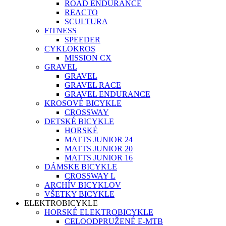
ROAD ENDURANCE
REACTO
SCULTURA
FITNESS
SPEEDER
CYKLOKROS
MISSION CX
GRAVEL
GRAVEL
GRAVEL RACE
GRAVEL ENDURANCE
KROSOVÉ BICYKLE
CROSSWAY
DETSKÉ BICYKLE
HORSKÉ
MATTS JUNIOR 24
MATTS JUNIOR 20
MATTS JUNIOR 16
DÁMSKE BICYKLE
CROSSWAY L
ARCHÍV BICYKLOV
VŠETKY BICYKLE
ELEKTROBICYKLE
HORSKÉ ELEKTROBICYKLE
CELOODPRUŽENÉ E-MTB