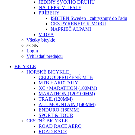
JEDINÝ SVOJHO DRUHU
NAJLEPŠÍ V TESTE
PRÍBEHY
ISBITEN Sweden - zahryznutý do ľadu
CEZ PYRENEJE K MORU
NAPRIEČ ALPAMI
VIDEÁ
Všetky bicykle
sk-SK
Login
Vyhľadať predajcu
BICYKLE
HORSKÉ BICYKLE
CELOODPRUŽENÉ MTB
MTB HARDTAILY
XC / MARATHON (100MM)
MARATHON (120/100MM)
TRAIL (120MM)
ALL MOUNTAIN (140MM)
ENDURO (160MM)
SPORT & TOUR
CESTNÉ BICYKLE
ROAD RACE AERO
ROAD RACE