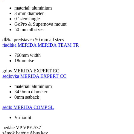
material: aluminium
35mm diameter
0° stem angle
GoPro & Supernova mount
50 mm all sizes
dĺžka predstavca
50 mm all sizes
riadítka
MERIDA MERIDA TEAM TR
760mm width
18mm rise
gripy
MERIDA EXPERT EC
sedlovka
MERIDA EXPERT CC
material: aluminium
34.9mm diameter
0mm setback
sedlo
MERIDA COMP SL
V-mount
pedále
VP VPE-537
zámok batérie
Abus key