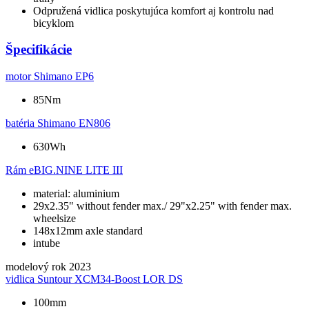
Odpružená vidlica poskytujúca komfort aj kontrolu nad
bicyklom
Špecifikácie
motor
Shimano EP6
85Nm
batéria
Shimano EN806
630Wh
Rám
eBIG.NINE LITE III
material: aluminium
29x2.35" without fender max./ 29"x2.25" with fender max.
wheelsize
148x12mm axle standard
intube
modelový rok
2023
vidlica
Suntour XCM34-Boost LOR DS
100mm