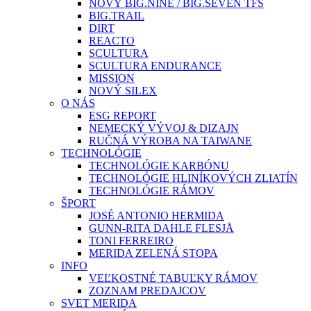
NOVÝ BIG.NINE / BIG.SEVEN TFS
BIG.TRAIL
DIRT
REACTO
SCULTURA
SCULTURA ENDURANCE
MISSION
NOVÝ SILEX
O NÁS
ESG REPORT
NEMECKÝ VÝVOJ & DIZAJN
RUČNÁ VÝROBA NA TAIWANE
TECHNOLÓGIE
TECHNOLÓGIE KARBÓNU
TECHNOLÓGIE HLINÍKOVÝCH ZLIATÍN
TECHNOLÓGIE RÁMOV
ŠPORT
JOSÉ ANTONIO HERMIDA
GUNN-RITA DAHLE FLESJÅ
TONI FERREIRO
MERIDA ZELENÁ STOPA
INFO
VEĽKOSTNÉ TABUĽKY RÁMOV
ZOZNAM PREDAJCOV
SVET MERIDA