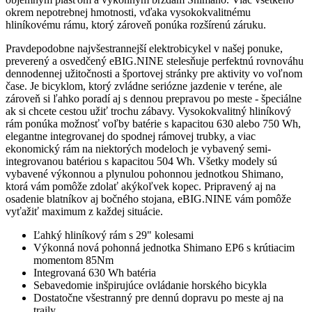
okrem nepotrebnej hmotnosti, vďaka vysokokvalitnému
hliníkovému rámu, ktorý zároveň ponúka rozšírenú záruku.
Pravdepodobne najvšestrannejší elektrobicykel v našej ponuke,
preverený a osvedčený eBIG.NINE stelesňuje perfektnú rovnováhu
dennodennej užitočnosti a športovej stránky pre aktivity vo voľnom
čase. Je bicyklom, ktorý zvládne seriózne jazdenie v teréne, ale
zároveň si ľahko poradí aj s dennou prepravou po meste - špeciálne
ak si chcete cestou užiť trochu zábavy. Vysokokvalitný hliníkový
rám ponúka možnosť voľby batérie s kapacitou 630 alebo 750 Wh,
elegantne integrovanej do spodnej rámovej trubky, a viac
ekonomický rám na niektorých modeloch je vybavený semi-
integrovanou batériou s kapacitou 504 Wh. Všetky modely sú
vybavené výkonnou a plynulou pohonnou jednotkou Shimano,
ktorá vám pomôže zdolať akýkoľvek kopec. Pripravený aj na
osadenie blatníkov aj bočného stojana, eBIG.NINE vám pomôže
vyťažiť maximum z každej situácie.
Ľahký hliníkový rám s 29" kolesami
Výkonná nová pohonná jednotka Shimano EP6 s krútiacim
momentom 85Nm
Integrovaná 630 Wh batéria
Sebavedomie inšpirujúce ovládanie horského bicykla
Dostatočne všestranný pre dennú dopravu po meste aj na
traily