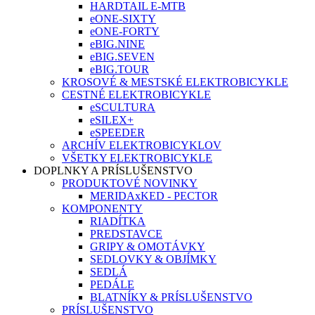
HARDTAIL E-MTB
eONE-SIXTY
eONE-FORTY
eBIG.NINE
eBIG.SEVEN
eBIG.TOUR
KROSOVÉ & MESTSKÉ ELEKTROBICYKLE
CESTNÉ ELEKTROBICYKLE
eSCULTURA
eSILEX+
eSPEEDER
ARCHÍV ELEKTROBICYKLOV
VŠETKY ELEKTROBICYKLE
DOPLNKY A PRÍSLUŠENSTVO
PRODUKTOVÉ NOVINKY
MERIDAxKED - PECTOR
KOMPONENTY
RIADÍTKA
PREDSTAVCE
GRIPY & OMOTÁVKY
SEDLOVKY & OBJÍMKY
SEDLÁ
PEDÁLE
BLATNÍKY & PRÍSLUŠENSTVO
PRÍSLUŠENSTVO