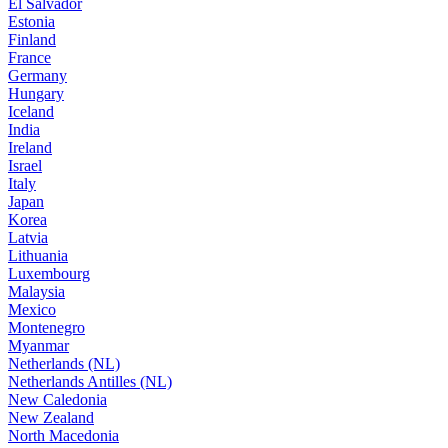
El Salvador
Estonia
Finland
France
Germany
Hungary
Iceland
India
Ireland
Israel
Italy
Japan
Korea
Latvia
Lithuania
Luxembourg
Malaysia
Mexico
Montenegro
Myanmar
Netherlands (NL)
Netherlands Antilles (NL)
New Caledonia
New Zealand
North Macedonia