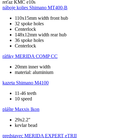
reťaz
KMC e10s
náboje kolies
Shimano MT400-B
110x15mm width front hub
32 spoke holes
Centerlock
148x12mm width rear hub
36 spoke holes
Centerlock
ráfiky
MERIDA COMP CC
20mm inner width
material: aluminium
kazeta
Shimano M4100
11-46 teeth
10 speed
plášte
Maxxis Ikon
29x2.2"
kevlar bead
predstavec
MERIDA EXPERT eTRII