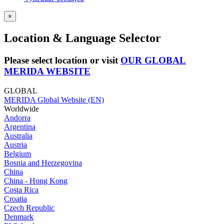
×
Location & Language Selector
Please select location or visit
OUR GLOBAL
MERIDA WEBSITE
GLOBAL
MERIDA Global Website (EN)
Worldwide
Andorra
Argentina
Australia
Austria
Belgium
Bosnia and Herzegovina
China
China - Hong Kong
Costa Rica
Croatia
Czech Republic
Denmark