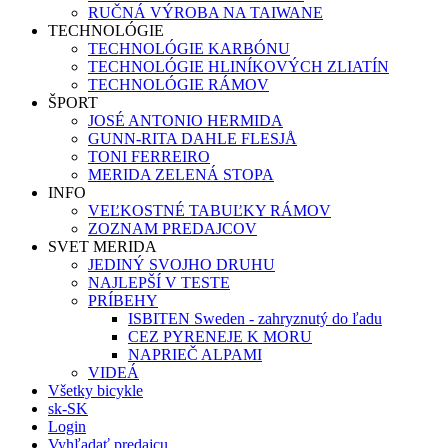
RUČNÁ VÝROBA NA TAIWANE
TECHNOLÓGIE
TECHNOLÓGIE KARBÓNU
TECHNOLÓGIE HLINÍKOVÝCH ZLIATÍN
TECHNOLÓGIE RÁMOV
ŠPORT
JOSÉ ANTONIO HERMIDA
GUNN-RITA DAHLE FLESJÅ
TONI FERREIRO
MERIDA ZELENÁ STOPA
INFO
VEĽKOSTNÉ TABUĽKY RÁMOV
ZOZNAM PREDAJCOV
SVET MERIDA
JEDINÝ SVOJHO DRUHU
NAJLEPŠÍ V TESTE
PRÍBEHY
ISBITEN Sweden - zahryznutý do ľadu
CEZ PYRENEJE K MORU
NAPRIEČ ALPAMI
VIDEÁ
Všetky bicykle
sk-SK
Login
Vyhľadať predajcu