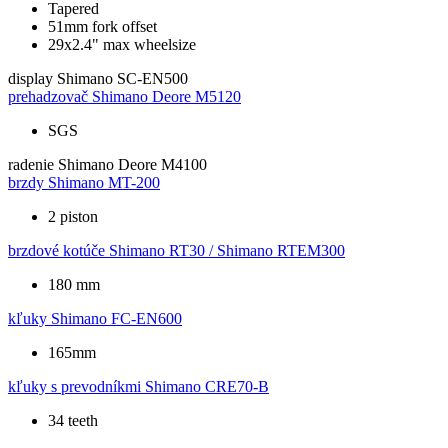
Tapered
51mm fork offset
29x2.4" max wheelsize
display
Shimano SC-EN500
prehadzovač
Shimano Deore M5120
SGS
radenie
Shimano Deore M4100
brzdy
Shimano MT-200
2 piston
brzdové kotúče
Shimano RT30 / Shimano RTEM300
180 mm
kľuky
Shimano FC-EN600
165mm
kľuky s prevodníkmi
Shimano CRE70-B
34 teeth