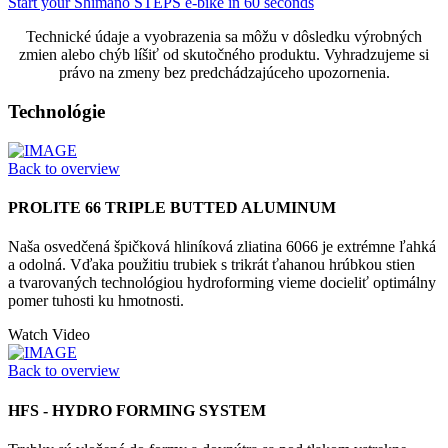
Start your Shimano STEPS e-bike in 60 seconds
Technické údaje a vyobrazenia sa môžu v dôsledku výrobných
zmien alebo chýb líšiť od skutočného produktu. Vyhradzujeme si
právo na zmeny bez predchádzajúceho upozornenia.
Technológie
Back to overview
PROLITE 66 TRIPLE BUTTED ALUMINUM
Naša osvedčená špičková hliníková zliatina 6066 je extrémne ľahká
a odolná. Vďaka použitiu trubiek s trikrát ťahanou hrúbkou stien
a tvarovaných technológiou hydroforming vieme docieliť optimálny
pomer tuhosti ku hmotnosti.
Watch Video
Back to overview
HFS - HYDRO FORMING SYSTEM