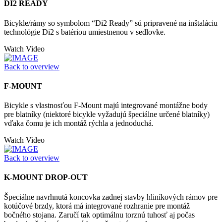
DI2 READY
Bicykle/rámy so symbolom “Di2 Ready” sú pripravené na inštaláciu
technológie Di2 s batériou umiestnenou v sedlovke.
Watch Video
Back to overview
F-MOUNT
Bicykle s vlastnosťou F-Mount majú integrované montážne body
pre blatníky (niektoré bicykle vyžadujú špeciálne určené blatníky)
vďaka čomu je ich montáž rýchla a jednoduchá.
Watch Video
Back to overview
K-MOUNT DROP-OUT
Špeciálne navrhnutá koncovka zadnej stavby hliníkových rámov pre
kotúčové brzdy, ktorá má integrované rozhranie pre montáž
bočného stojana. Zaručí tak optimálnu torznú tuhosť aj počas