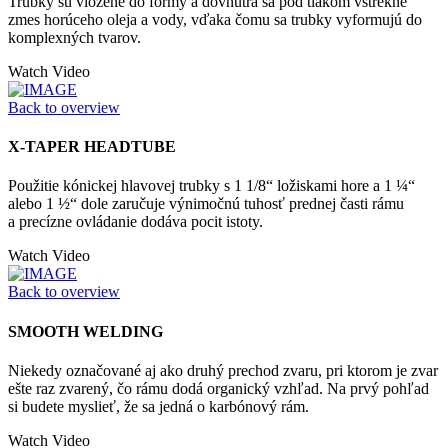
Trubky sú vložené do formy a dovnútra sa pod tlakom vstrekne
zmes horúceho oleja a vody, vďaka čomu sa trubky vyformujú do
komplexných tvarov.
Watch Video
Back to overview
X-TAPER HEADTUBE
Použitie kónickej hlavovej trubky s 1 1/8“ ložiskami hore a 1 ¼“
alebo 1 ½“ dole zaručuje výnimočnú tuhosť prednej časti rámu
a precízne ovládanie dodáva pocit istoty.
Watch Video
Back to overview
SMOOTH WELDING
Niekedy označované aj ako druhý prechod zvaru, pri ktorom je zvar
ešte raz zvarený, čo rámu dodá organický vzhľad. Na prvý pohľad
si budete myslieť, že sa jedná o karbónový rám.
Watch Video