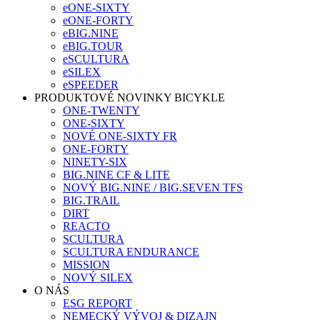
eONE-SIXTY
eONE-FORTY
eBIG.NINE
eBIG.TOUR
eSCULTURA
eSILEX
eSPEEDER
PRODUKTOVÉ NOVINKY BICYKLE
ONE-TWENTY
ONE-SIXTY
NOVÉ ONE-SIXTY FR
ONE-FORTY
NINETY-SIX
BIG.NINE CF & LITE
NOVÝ BIG.NINE / BIG.SEVEN TFS
BIG.TRAIL
DIRT
REACTO
SCULTURA
SCULTURA ENDURANCE
MISSION
NOVÝ SILEX
O NÁS
ESG REPORT
NEMECKÝ VÝVOJ & DIZAJN