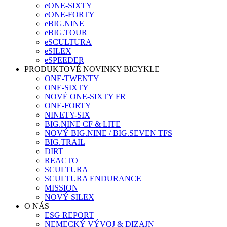
eONE-SIXTY
eONE-FORTY
eBIG.NINE
eBIG.TOUR
eSCULTURA
eSILEX
eSPEEDER
PRODUKTOVÉ NOVINKY BICYKLE
ONE-TWENTY
ONE-SIXTY
NOVÉ ONE-SIXTY FR
ONE-FORTY
NINETY-SIX
BIG.NINE CF & LITE
NOVÝ BIG.NINE / BIG.SEVEN TFS
BIG.TRAIL
DIRT
REACTO
SCULTURA
SCULTURA ENDURANCE
MISSION
NOVÝ SILEX
O NÁS
ESG REPORT
NEMECKÝ VÝVOJ & DIZAJN