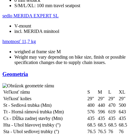
0 mm setback
S/M/L/XL: 100 mm travel seatpost
sedlo
MERIDA EXPERT SL
V-mount
incl. MERIDA minitool
hmotnosť
11,7 kg
weighed at frame size M
Weight may vary depending on bike size, finish or possible
specification changes due to supply chain issues.
Geometria
Veľkosť rámu
S
M
L
XL
Veľkosť kolies
29"
29"
29"
29"
St - Sedlová trubka (Mm)
400
440
470
500
Tt - Horná rámová trubka (Mm)
576
596
619
643
Cs - Dĺžka zadnej stavby (Mm)
435
435
435
435
Hta - Uhol hlavovej trubky (°)
68.5
68.5
68.5
68.5
Sta - Uhol sedlovej trubky (°)
76.5
76.5
76
76