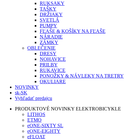
RUKSAKY
TAŠKY
DRŽIAKY
SVETLÁ
PUMPY
FĽAŠE & KOŠÍKY NA FĽAŠE
NÁRADIE
ZÁMKY
OBLEČENIE
DRESY
NOHAVICE
PRILBY
RUKAVICE
PONOŽKY & NÁVLEKY NA TRETRY
OKULIARE
NOVINKY
sk-SK
Vyhľadať predajcu
PRODUKTOVÉ NOVINKY ELEKTROBICYKLE
LITHOS
ETMO
eONE-SIXTY SL
eONE-EIGHTY
eFLOAT