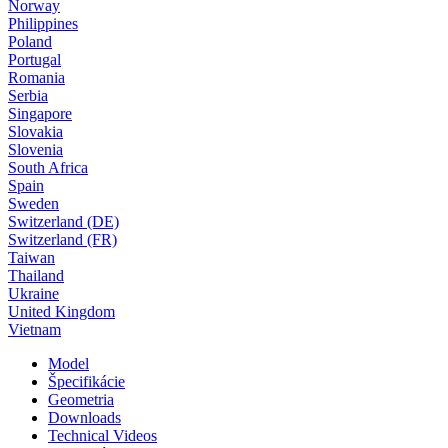
Norway
Philippines
Poland
Portugal
Romania
Serbia
Singapore
Slovakia
Slovenia
South Africa
Spain
Sweden
Switzerland (DE)
Switzerland (FR)
Taiwan
Thailand
Ukraine
United Kingdom
Vietnam
Model
Špecifikácie
Geometria
Downloads
Technical Videos