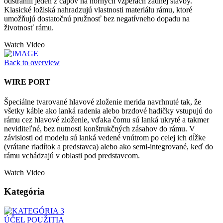
odstránili jeden z čapov na horných vzperách zadnej stavby.
Klasické ložiská nahradzujú vlastnosti materiálu rámu, ktoré
umožňujú dostatočnú pružnosť bez negatívneho dopadu na
životnosť rámu.
Watch Video
Back to overview
WIRE PORT
Špeciálne tvarované hlavové zloženie merida navrhnuté tak, že
všetky káble ako lanká radenia alebo brzdové hadičky vstupujú do
rámu cez hlavové zloženie, vďaka čomu sú lanká ukryté a takmer
neviditeľné, bez nutnosti konštrukčných zásahov do rámu. V
závislosti od modelu sú lanká vedené vnútrom po celej ich dĺžke
(vrátane riadítok a predstavca) alebo ako semi-integrované, keď do
rámu vchádzajú v oblasti pod predstavcom.
Watch Video
Kategória
ÚČEL POUŽITIA