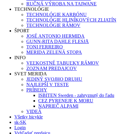
RUČNÁ VÝROBA NA TAIWANE
TECHNOLÓGIE
TECHNOLÓGIE KARBÓNU
TECHNOLÓGIE HLINÍKOVÝCH ZLIATÍN
TECHNOLÓGIE RÁMOV
ŠPORT
JOSÉ ANTONIO HERMIDA
GUNN-RITA DAHLE FLESJÅ
TONI FERREIRO
MERIDA ZELENÁ STOPA
INFO
VEĽKOSTNÉ TABUĽKY RÁMOV
ZOZNAM PREDAJCOV
SVET MERIDA
JEDINÝ SVOJHO DRUHU
NAJLEPŠÍ V TESTE
PRÍBEHY
ISBITEN Sweden - zahryznutý do ľadu
CEZ PYRENEJE K MORU
NAPRIEČ ALPAMI
VIDEÁ
Všetky bicykle
sk-SK
Login
Vyhľadať predajcu