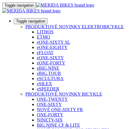
Toggle navigation
Toggle navigation
PRODUKTOVÉ NOVINKY ELEKTROBICYKLE
LITHOS
ETMO
eONE-SIXTY SL
eONE-EIGHTY
eFLOAT
eONE-SIXTY
eONE-FORTY
eBIG.NINE
eBIG.TOUR
eSCULTURA
eSILEX
eSPEEDER
PRODUKTOVÉ NOVINKY BICYKLE
ONE-TWENTY
ONE-SIXTY
NOVÉ ONE-SIXTY FR
ONE-FORTY
NINETY-SIX
BIG.NINE CF & LITE