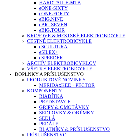
HARDTAIL E-MTB
eONE-SIXTY
eONE-FORTY
eBIG.NINE
eBIG.SEVEN
eBIG.TOUR
KROSOVÉ & MESTSKÉ ELEKTROBICYKLE
CESTNÉ ELEKTROBICYKLE
eSCULTURA
eSILEX+
eSPEEDER
ARCHÍV ELEKTROBICYKLOV
VŠETKY ELEKTROBICYKLE
DOPLNKY A PRÍSLUŠENSTVO
PRODUKTOVÉ NOVINKY
MERIDAxKED - PECTOR
KOMPONENTY
RIADÍTKA
PREDSTAVCE
GRIPY & OMOTÁVKY
SEDLOVKY & OBJÍMKY
SEDLÁ
PEDÁLE
BLATNÍKY & PRÍSLUŠENSTVO
PRÍSLUŠENSTVO