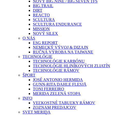
NOVÝ BIG.NINE / BIG.SEVEN TFS
BIG.TRAIL
DIRT
REACTO
SCULTURA
SCULTURA ENDURANCE
MISSION
NOVÝ SILEX
O NÁS
ESG REPORT
NEMECKÝ VÝVOJ & DIZAJN
RUČNÁ VÝROBA NA TAIWANE
TECHNOLÓGIE
TECHNOLÓGIE KARBÓNU
TECHNOLÓGIE HLINÍKOVÝCH ZLIATÍN
TECHNOLÓGIE RÁMOV
ŠPORT
JOSÉ ANTONIO HERMIDA
GUNN-RITA DAHLE FLESJÅ
TONI FERREIRO
MERIDA ZELENÁ STOPA
INFO
VEĽKOSTNÉ TABUĽKY RÁMOV
ZOZNAM PREDAJCOV
SVET MERIDA