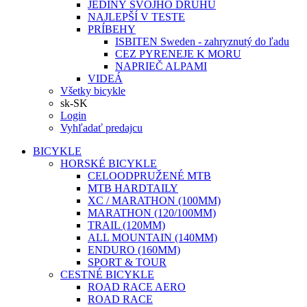
JEDINÝ SVOJHO DRUHU
NAJLEPŠÍ V TESTE
PRÍBEHY
ISBITEN Sweden - zahryznutý do ľadu
CEZ PYRENEJE K MORU
NAPRIEČ ALPAMI
VIDEÁ
Všetky bicykle
sk-SK
Login
Vyhľadať predajcu
BICYKLE
HORSKÉ BICYKLE
CELOODPRUŽENÉ MTB
MTB HARDTAILY
XC / MARATHON (100MM)
MARATHON (120/100MM)
TRAIL (120MM)
ALL MOUNTAIN (140MM)
ENDURO (160MM)
SPORT & TOUR
CESTNÉ BICYKLE
ROAD RACE AERO
ROAD RACE