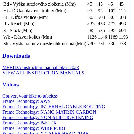
Bd - Výška stredového zloženia (Mm)
45
45
45
45
Ht - Dĺžka hlavovej trubky (Mm)
95
95
105
115
Fl - Dĺžka vidlice (Mm)
503
503
503
503
R - Reach (Mm)
433
453
473
493
S - Stack (Mm)
585
585
595
604
Wb - Rázvor kolies (Mm)
1126
1146
1169
1193
Sh - Výška rámu v mieste obkročenia (Mm)
730
731
736
738
Downloads
MERIDA instruction manual bikes 2023
VIEW ALL INSTRUCTION MANUALS
Videos
Convert your bike to tubeless
Frame Technology: AWS
Frame Technology: INTERNAL CABLE ROUTING
Frame Technology: NANO MATRIX CARBON
Frame Technology: NON-SLIP TIGHTENING
Frame Technology: P-FLEX
Frame Technology: WIRE PORT
Frame Technology: X-TAPER HEADTUBE