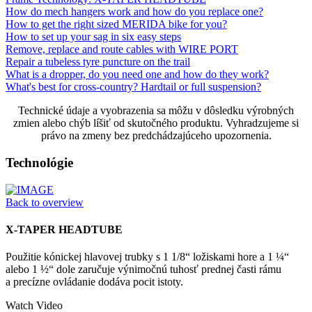
How do mech hangers work and how do you replace one?
How to get the right sized MERIDA bike for you?
How to set up your sag in six easy steps
Remove, replace and route cables with WIRE PORT
Repair a tubeless tyre puncture on the trail
What is a dropper, do you need one and how do they work?
What's best for cross-country? Hardtail or full suspension?
Technické údaje a vyobrazenia sa môžu v dôsledku výrobných
zmien alebo chýb líšiť od skutočného produktu. Vyhradzujeme si
právo na zmeny bez predchádzajúceho upozornenia.
Technológie
Back to overview
X-TAPER HEADTUBE
Použitie kónickej hlavovej trubky s 1 1/8“ ložiskami hore a 1 ¼“
alebo 1 ½“ dole zaručuje výnimočnú tuhosť prednej časti rámu
a precízne ovládanie dodáva pocit istoty.
Watch Video