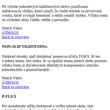
Pri výrobe jednotlivých karbónových dielov používame
nafukovaciu vložku, ktorá zaručí, že vnútri trubiek sa nevytvoria
vrásky, ktoré zvyšujú hmotnosť a môžu oslabiť trubku. Vďaka tomu
sú výsledné rámy ľahšie, tuhšie a pevnejšie.
Watch Video
Back to overview
NON-SLIP TIGHTENING
Niektoré skrutky stačí dotiahnuť pomocou kľúča TORX 30 len
z jednej strany, bez rizika, že sa opačná strana pretočí alebo posunie,
vďaka čomu je doťahovanie dôležitých komponentov omnoho
jednoduchšie a priamočiarejšie.
Watch Video
Back to overview
P-FLEX
Pre dosiahnutie nižšej hmotnosti a vyššej tuhosti rámu, sme