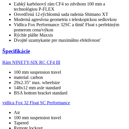
Ľahký karbónový rám CF4 so zdvihom 100 mm a
technológiou P-FLEX
Osvedčená 12-rýchlostná sada radenia Shimano XT
Moderná agresívna geometria s teleskopickou sedlovkou
Vidlica Fox Performance 32SC a tlmič Float s perfektným
pomerom cena/výkon
Rýchle plášte Maxxis
Dvojité uzamykanie pre maximálnu efektívnosť
Špecifikácie
Rám
NINETY-SIX RC CF4 III
100 mm suspension travel
material: carbon
29x2.35" max. wheelsize
148x12 mm axle standard
BSA bottom bracket standard
vidlica
Fox 32 Float SC Performance
Air
100 mm suspension travel
Tapered
Remote lockout