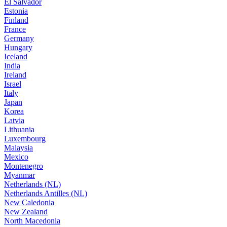
El Salvador
Estonia
Finland
France
Germany
Hungary
Iceland
India
Ireland
Israel
Italy
Japan
Korea
Latvia
Lithuania
Luxembourg
Malaysia
Mexico
Montenegro
Myanmar
Netherlands (NL)
Netherlands Antilles (NL)
New Caledonia
New Zealand
North Macedonia