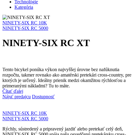
Technológie
Kategória
NINETY-SIX RC 10K
NINETY-SIX RC 5000
NINETY-SIX RC XT
Tento bicykel ponúka výkon najvyššej úrovne bez nafúknutia
rozpočtu, takmer rovnako ako amatérski pretekári cross-country, pre
ktorých je určený. Ideálny prienik medzi okamžitou rýchlosťou a
primeranými nákladmi? Tu to máte.
Čítať ďalej
Nájsť predajcu
Dostupnosť
NINETY-SIX RC 10K
NINETY-SIX RC 5000
Rýchly, sústredený a pripravený jazdiť alebo pretekať celý deň,
NINETY-SIX RC 5000 spája našu osvedčenú pretekársku cross-