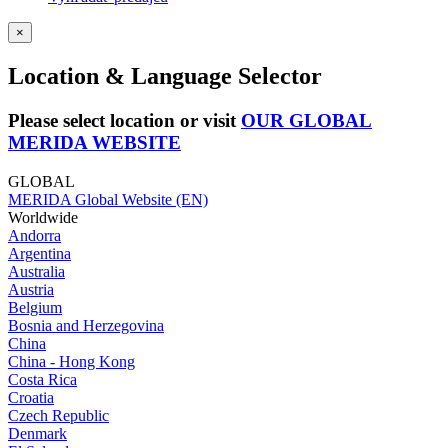
×
Location & Language Selector
Please select location or visit
OUR GLOBAL
MERIDA WEBSITE
GLOBAL
MERIDA Global Website (EN)
Worldwide
Andorra
Argentina
Australia
Austria
Belgium
Bosnia and Herzegovina
China
China - Hong Kong
Costa Rica
Croatia
Czech Republic
Denmark