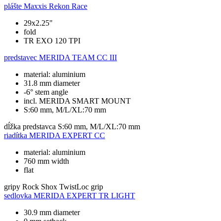
plášte
Maxxis Rekon Race
29x2.25"
fold
TR EXO 120 TPI
predstavec
MERIDA TEAM CC III
material: aluminium
31.8 mm diameter
-6° stem angle
incl. MERIDA SMART MOUNT
S:60 mm, M/L/XL:70 mm
dĺžka predstavca
S:60 mm, M/L/XL:70 mm
riadítka
MERIDA EXPERT CC
material: aluminium
760 mm width
flat
gripy
Rock Shox TwistLoc grip
sedlovka
MERIDA EXPERT TR LIGHT
30.9 mm diameter