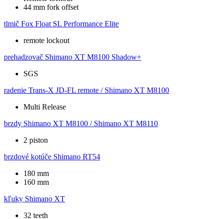
44 mm fork offset
tlmič
Fox Float SL Performance Elite
remote lockout
prehadzovač
Shimano XT M8100 Shadow+
SGS
radenie
Trans-X JD-FL remote / Shimano XT M8100
Multi Release
brzdy
Shimano XT M8100 / Shimano XT M8110
2 piston
brzdové kotúče
Shimano RT54
180 mm
160 mm
kľuky
Shimano XT
32 teeth