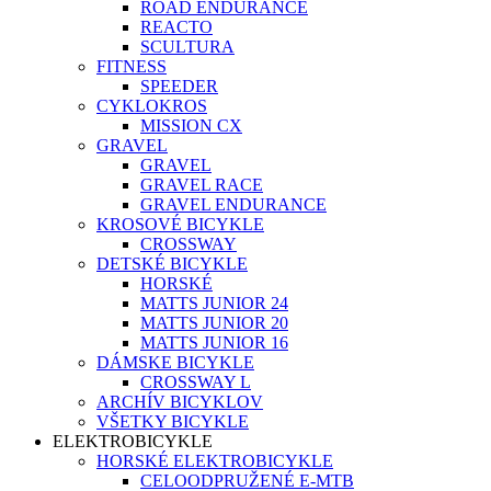
ROAD ENDURANCE
REACTO
SCULTURA
FITNESS
SPEEDER
CYKLOKROS
MISSION CX
GRAVEL
GRAVEL
GRAVEL RACE
GRAVEL ENDURANCE
KROSOVÉ BICYKLE
CROSSWAY
DETSKÉ BICYKLE
HORSKÉ
MATTS JUNIOR 24
MATTS JUNIOR 20
MATTS JUNIOR 16
DÁMSKE BICYKLE
CROSSWAY L
ARCHÍV BICYKLOV
VŠETKY BICYKLE
ELEKTROBICYKLE
HORSKÉ ELEKTROBICYKLE
CELOODPRUŽENÉ E-MTB