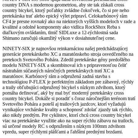
country DNA s modernou geometriou, aby ste tak získali cross
country bicykel, ktorý poľahky zvládne čokoľvek, čo si pre neho
pretekárska trať alebo epický výlet pripraví. Celokarbónový rám
CF4 je presne rovnaký ako na niektorých vyšších modeloch v rade a
kvalitné a odolné komponenty ako vidlica RockShox Reba s
diaľkovým ovládaním, tlmič SIDLuxe a 12-rýchlostná sada
Shimano zaručujú okamžitý výkon v dosiahnuteľnej cene.
NINETY-SIX je najnovšou reinkarnáciou našej predchádzajúcej
generácie pretekárskeho XC a maratónskeho stroja osvedčeného na
pretekoch Svetového Pohára. Zdedil pretekárske gény predošlého
modelu NINETY-SIX a skombinoval ich s pripravenosťou čeliť
nástrahám súčasných náročných pretekárskych tratí XC a
maratónov. Karbónový rám a odpružená zadná stavba s
technológiou P-FLEX je perfektným základom pre zábavný, rýchly
a traily obľubujúci odpružený bicykel s nízkym zdvihom, ktorý
pomáha definovať, aký by mal byť moderný pretekársky cross
country bicykel. Dokáže si poradiť s čoraz náročnejším terénom tratí
Svetového Pohára a poteší aj trailových jazdcov, ktorí vyžadujú
vynikajúce vrchárske kvality a schopnosť zdolať zjazdy tak rýchlo,
ako nikdy predtým. Pre cyklistov, ktorí chcú cross country bicykel
viac na pretekárske využitie ako na super rýchlu zábavu na trailoch,
sú určené modely RC s odpružením s nízkym 100mm zdvihom
vpredu, super rýchlymi plášťami a ľahšími prednými brzdami.