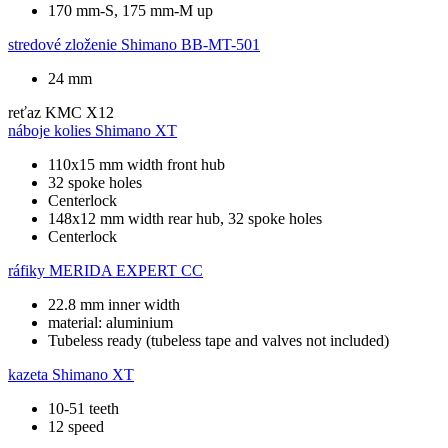
170 mm-S, 175 mm-M up
stredové zloženie
Shimano BB-MT-501
24 mm
reťaz
KMC X12
náboje kolies
Shimano XT
110x15 mm width front hub
32 spoke holes
Centerlock
148x12 mm width rear hub, 32 spoke holes
Centerlock
ráfiky
MERIDA EXPERT CC
22.8 mm inner width
material: aluminium
Tubeless ready (tubeless tape and valves not included)
kazeta
Shimano XT
10-51 teeth
12 speed