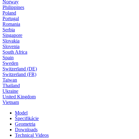
Norway
Philippines
Poland
Portugal
Romania
Serbia
Singapore
Slovakia
Slovenia
South Africa
Spain
Sweden
Switzerland (DE)
Switzerland (FR)
Taiwan
Thailand
Ukraine
United Kingdom
Vietnam
Model
Špecifikácie
Geometria
Downloads
Technical Videos