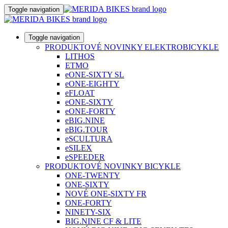
Toggle navigation
Toggle navigation
PRODUKTOVÉ NOVINKY ELEKTROBICYKLE
LITHOS
ETMO
eONE-SIXTY SL
eONE-EIGHTY
eFLOAT
eONE-SIXTY
eONE-FORTY
eBIG.NINE
eBIG.TOUR
eSCULTURA
eSILEX
eSPEEDER
PRODUKTOVÉ NOVINKY BICYKLE
ONE-TWENTY
ONE-SIXTY
NOVÉ ONE-SIXTY FR
ONE-FORTY
NINETY-SIX
BIG.NINE CF & LITE