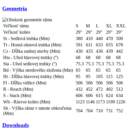
Geometria
Veľkosť rámu
S
M
L
XL
XXL
Veľkosť kolies
29"
29"
29"
29"
29"
St - Sedlová trubka (Mm)
380
410
440
470
500
Tt - Horná rámová trubka (Mm)
591
611
633
655
678
Cs - Dĺžka zadnej stavby (Mm)
430
433
436
439
442
Hta - Uhol hlavovej trubky (°)
68
68
68
68
68
Sta - Uhol sedlovej trubky (°)
75.3
75.3
75.3
75.3
75.3
Bd - Výška stredového zloženia (Mm)
65
65
65
65
65
Ht - Dĺžka hlavovej trubky (Mm)
95
95
105
115
125
Fl - Dĺžka vidlice (Mm)
506
506
506
506
506
R - Reach (Mm)
432
452
472
492
512
S - Stack (Mm)
606
606
615
624
634
Wb - Rázvor kolies (Mm)
1123
1146
1173
1199
1226
Sh - Výška rámu v mieste obkročenia
704
704
710
731
752
(Mm)
Downloads