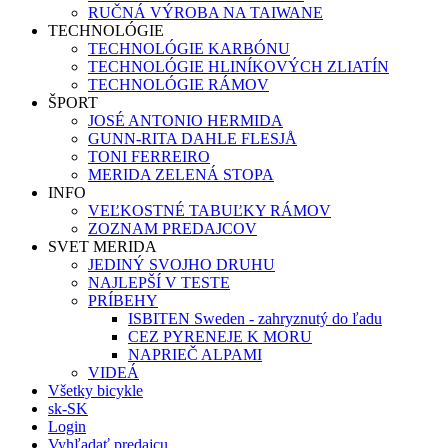
RUČNÁ VÝROBA NA TAIWANE
TECHNOLÓGIE
TECHNOLÓGIE KARBÓNU
TECHNOLÓGIE HLINÍKOVÝCH ZLIATÍN
TECHNOLÓGIE RÁMOV
ŠPORT
JOSÉ ANTONIO HERMIDA
GUNN-RITA DAHLE FLESJÅ
TONI FERREIRO
MERIDA ZELENÁ STOPA
INFO
VEĽKOSTNÉ TABUĽKY RÁMOV
ZOZNAM PREDAJCOV
SVET MERIDA
JEDINÝ SVOJHO DRUHU
NAJLEPŠÍ V TESTE
PRÍBEHY
ISBITEN Sweden - zahryznutý do ľadu
CEZ PYRENEJE K MORU
NAPRIEČ ALPAMI
VIDEÁ
Všetky bicykle
sk-SK
Login
Vyhľadať predajcu