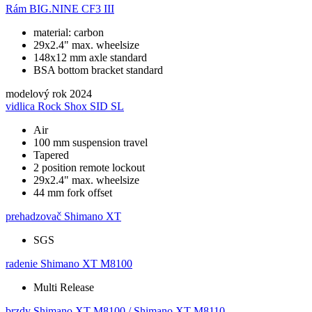
Rám
BIG.NINE CF3 III
material: carbon
29x2.4" max. wheelsize
148x12 mm axle standard
BSA bottom bracket standard
modelový rok
2024
vidlica
Rock Shox SID SL
Air
100 mm suspension travel
Tapered
2 position remote lockout
29x2.4" max. wheelsize
44 mm fork offset
prehadzovač
Shimano XT
SGS
radenie
Shimano XT M8100
Multi Release
brzdy
Shimano XT M8100 / Shimano XT M8110