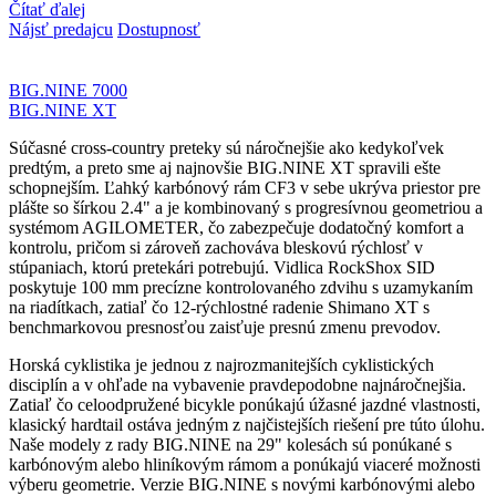
Čítať ďalej
Nájsť predajcu
Dostupnosť
BIG.NINE 7000
BIG.NINE XT
Súčasné cross-country preteky sú náročnejšie ako kedykoľvek
predtým, a preto sme aj najnovšie BIG.NINE XT spravili ešte
schopnejším. Ľahký karbónový rám CF3 v sebe ukrýva priestor pre
plášte so šírkou 2.4" a je kombinovaný s progresívnou geometriou a
systémom AGILOMETER, čo zabezpečuje dodatočný komfort a
kontrolu, pričom si zároveň zachováva bleskovú rýchlosť v
stúpaniach, ktorú pretekári potrebujú. Vidlica RockShox SID
poskytuje 100 mm precízne kontrolovaného zdvihu s uzamykaním
na riadítkach, zatiaľ čo 12-rýchlostné radenie Shimano XT s
benchmarkovou presnosťou zaisťuje presnú zmenu prevodov.
Horská cyklistika je jednou z najrozmanitejších cyklistických
disciplín a v ohľade na vybavenie pravdepodobne najnáročnejšia.
Zatiaľ čo celoodpružené bicykle ponúkajú úžasné jazdné vlastnosti,
klasický hardtail ostáva jedným z najčistejších riešení pre túto úlohu.
Naše modely z rady BIG.NINE na 29" kolesách sú ponúkané s
karbónovým alebo hliníkovým rámom a ponúkajú viaceré možnosti
výberu geometrie. Verzie BIG.NINE s novými karbónovými alebo