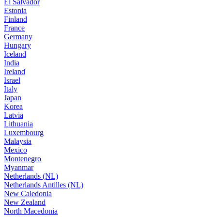
El Salvador
Estonia
Finland
France
Germany
Hungary
Iceland
India
Ireland
Israel
Italy
Japan
Korea
Latvia
Lithuania
Luxembourg
Malaysia
Mexico
Montenegro
Myanmar
Netherlands (NL)
Netherlands Antilles (NL)
New Caledonia
New Zealand
North Macedonia