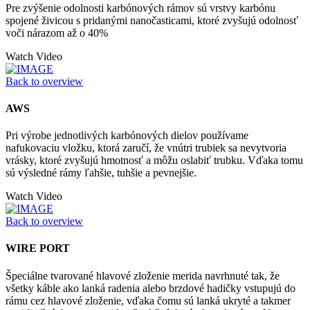
Pre zvýšenie odolnosti karbónových rámov sú vrstvy karbónu
spojené živicou s pridanými nanočasticami, ktoré zvyšujú odolnosť
voči nárazom až o 40%
Watch Video
Back to overview
AWS
Pri výrobe jednotlivých karbónových dielov používame
nafukovaciu vložku, ktorá zaručí, že vnútri trubiek sa nevytvoria
vrásky, ktoré zvyšujú hmotnosť a môžu oslabiť trubku. Vďaka tomu
sú výsledné rámy ľahšie, tuhšie a pevnejšie.
Watch Video
Back to overview
WIRE PORT
Špeciálne tvarované hlavové zloženie merida navrhnuté tak, že
všetky káble ako lanká radenia alebo brzdové hadičky vstupujú do
rámu cez hlavové zloženie, vďaka čomu sú lanká ukryté a takmer