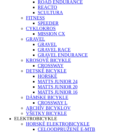
ROAD ENDURANCE
REACTO
SCULTURA
FITNESS
SPEEDER
CYKLOKROS
MISSION CX
GRAVEL
GRAVEL
GRAVEL RACE
GRAVEL ENDURANCE
KROSOVÉ BICYKLE
CROSSWAY
DETSKÉ BICYKLE
HORSKÉ
MATTS JUNIOR 24
MATTS JUNIOR 20
MATTS JUNIOR 16
DÁMSKE BICYKLE
CROSSWAY L
ARCHÍV BICYKLOV
VŠETKY BICYKLE
ELEKTROBICYKLE
HORSKÉ ELEKTROBICYKLE
CELOODPRUŽENÉ E-MTB