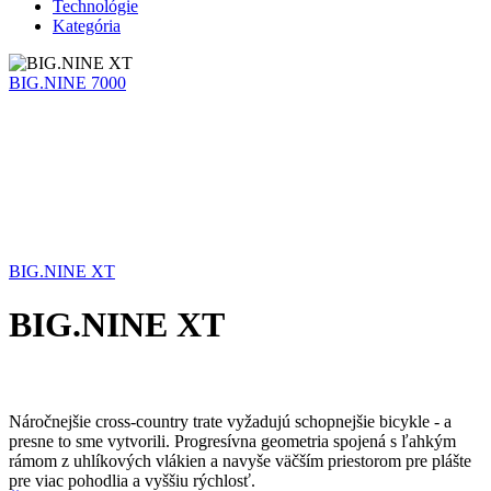
Technológie
Kategória
BIG.NINE 7000
BIG.NINE XT
BIG.NINE XT
Náročnejšie cross-country trate vyžadujú schopnejšie bicykle - a
presne to sme vytvorili. Progresívna geometria spojená s ľahkým
rámom z uhlíkových vlákien a navyše väčším priestorom pre plášte
pre viac pohodlia a vyššiu rýchlosť.