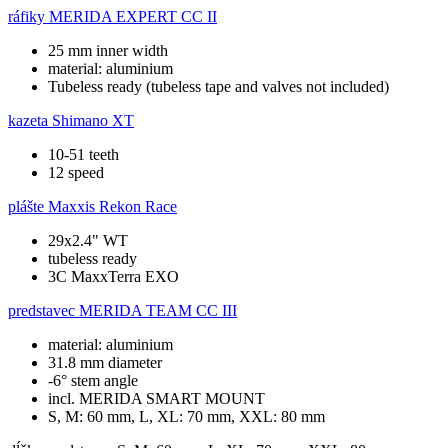
ráfiky
MERIDA EXPERT CC II
25 mm inner width
material: aluminium
Tubeless ready (tubeless tape and valves not included)
kazeta
Shimano XT
10-51 teeth
12 speed
plášte
Maxxis Rekon Race
29x2.4" WT
tubeless ready
3C MaxxTerra EXO
predstavec
MERIDA TEAM CC III
material: aluminium
31.8 mm diameter
-6° stem angle
incl. MERIDA SMART MOUNT
S, M: 60 mm, L, XL: 70 mm, XXL: 80 mm