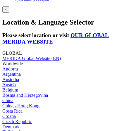
×
Location & Language Selector
Please select location or visit
OUR GLOBAL
MERIDA WEBSITE
GLOBAL
MERIDA Global Website (EN)
Worldwide
Andorra
Argentina
Australia
Austria
Belgium
Bosnia and Herzegovina
China
China - Hong Kong
Costa Rica
Croatia
Czech Republic
Denmark