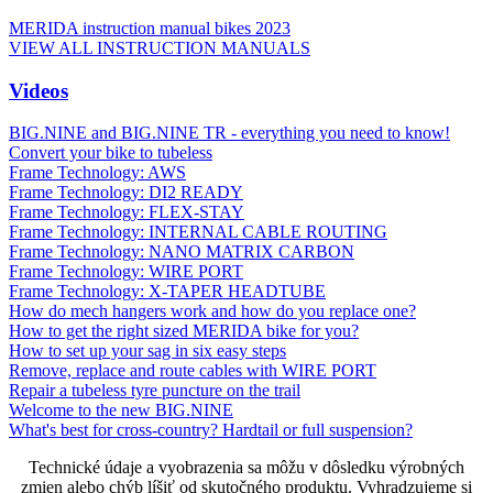
MERIDA instruction manual bikes 2023
VIEW ALL INSTRUCTION MANUALS
Videos
BIG.NINE and BIG.NINE TR - everything you need to know!
Convert your bike to tubeless
Frame Technology: AWS
Frame Technology: DI2 READY
Frame Technology: FLEX-STAY
Frame Technology: INTERNAL CABLE ROUTING
Frame Technology: NANO MATRIX CARBON
Frame Technology: WIRE PORT
Frame Technology: X-TAPER HEADTUBE
How do mech hangers work and how do you replace one?
How to get the right sized MERIDA bike for you?
How to set up your sag in six easy steps
Remove, replace and route cables with WIRE PORT
Repair a tubeless tyre puncture on the trail
Welcome to the new BIG.NINE
What's best for cross-country? Hardtail or full suspension?
Technické údaje a vyobrazenia sa môžu v dôsledku výrobných
zmien alebo chýb líšiť od skutočného produktu. Vyhradzujeme si