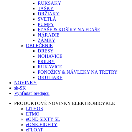
RUKSAKY
TAŠKY
DRŽIAKY
SVETLÁ
PUMPY
FĽAŠE & KOŠÍKY NA FĽAŠE
NÁRADIE
ZÁMKY
OBLEČENIE
DRESY
NOHAVICE
PRILBY
RUKAVICE
PONOŽKY & NÁVLEKY NA TRETRY
OKULIARE
NOVINKY
sk-SK
Vyhľadať predajcu
PRODUKTOVÉ NOVINKY ELEKTROBICYKLE
LITHOS
ETMO
eONE-SIXTY SL
eONE-EIGHTY
eFLOAT