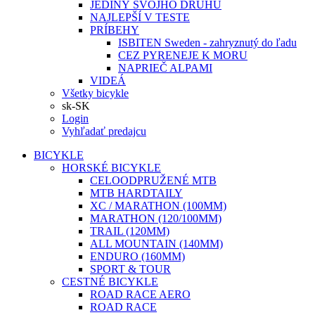
JEDINÝ SVOJHO DRUHU
NAJLEPŠÍ V TESTE
PRÍBEHY
ISBITEN Sweden - zahryznutý do ľadu
CEZ PYRENEJE K MORU
NAPRIEČ ALPAMI
VIDEÁ
Všetky bicykle
sk-SK
Login
Vyhľadať predajcu
BICYKLE
HORSKÉ BICYKLE
CELOODPRUŽENÉ MTB
MTB HARDTAILY
XC / MARATHON (100MM)
MARATHON (120/100MM)
TRAIL (120MM)
ALL MOUNTAIN (140MM)
ENDURO (160MM)
SPORT & TOUR
CESTNÉ BICYKLE
ROAD RACE AERO
ROAD RACE