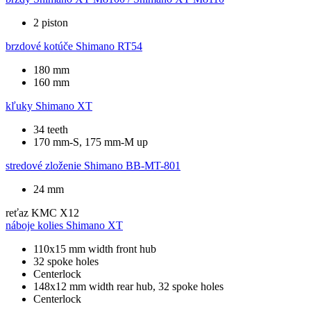
2 piston
brzdové kotúče
Shimano RT54
180 mm
160 mm
kľuky
Shimano XT
34 teeth
170 mm-S, 175 mm-M up
stredové zloženie
Shimano BB-MT-801
24 mm
reťaz
KMC X12
náboje kolies
Shimano XT
110x15 mm width front hub
32 spoke holes
Centerlock
148x12 mm width rear hub, 32 spoke holes
Centerlock