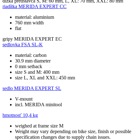
dĺžka predstavca
S, M: 60 mm, L, XL: 70 mm, XXL: 80 mm
riadítka
MERIDA EXPERT CC
material: aluminium
760 mm width
flat
gripy
MERIDA EXPERT EC
sedlovka
FSA SL-K
material: carbon
30.9 mm diameter
0 mm setback
size S and M: 400 mm
size L, XL and XXL: 450 mm
sedlo
MERIDA EXPERT SL
V-mount
incl. MERIDA minitool
hmotnosť
10,4 kg
weighed at frame size M
Weight may vary depending on bike size, finish or possible
specification changes due to supply chain issues.