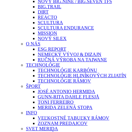
NOVÝ BIG.NINE / BIG.SEVEN TFS
BIG.TRAIL
DIRT
REACTO
SCULTURA
SCULTURA ENDURANCE
MISSION
NOVÝ SILEX
O NÁS
ESG REPORT
NEMECKÝ VÝVOJ & DIZAJN
RUČNÁ VÝROBA NA TAIWANE
TECHNOLÓGIE
TECHNOLÓGIE KARBÓNU
TECHNOLÓGIE HLINÍKOVÝCH ZLIATÍN
TECHNOLÓGIE RÁMOV
ŠPORT
JOSÉ ANTONIO HERMIDA
GUNN-RITA DAHLE FLESJÅ
TONI FERREIRO
MERIDA ZELENÁ STOPA
INFO
VEĽKOSTNÉ TABUĽKY RÁMOV
ZOZNAM PREDAJCOV
SVET MERIDA