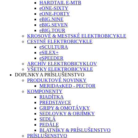
HARDTAIL E-MTB
eONE-SIXTY
eONE-FORTY
eBIG.NINE
eBIG.SEVEN
eBIG.TOUR
KROSOVÉ & MESTSKÉ ELEKTROBICYKLE
CESTNÉ ELEKTROBICYKLE
eSCULTURA
eSILEX+
eSPEEDER
ARCHÍV ELEKTROBICYKLOV
VŠETKY ELEKTROBICYKLE
DOPLNKY A PRÍSLUŠENSTVO
PRODUKTOVÉ NOVINKY
MERIDAxKED - PECTOR
KOMPONENTY
RIADÍTKA
PREDSTAVCE
GRIPY & OMOTÁVKY
SEDLOVKY & OBJÍMKY
SEDLÁ
PEDÁLE
BLATNÍKY & PRÍSLUŠENSTVO
PRÍSLUŠENSTVO