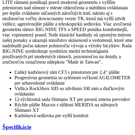
LITE rámami ponúkajú pravú modernú geometriu s vyšším
priestorom nad rámom v mieste obkročenia a stabilitou ovládanaia
pre lepšie zvládanie súčasných náročných tratí, takisto aj s
možnosťou voľby downcountry verzie TR, ktorá má vyšší zdvih
vidlice, agresívnejšie plášte a teleskopickú sedlovku. Viac uvoľnená
geometria rámov BIG.NINE TFS a SPEED ponúka komfortnejší,
viac vzpriamený posed. Naše klasické hardtaily sú oporným múrom
našej ponuky a ukazujú množstvo skúseností a vedomostí, ktoré sme
nadobudli počas takmer polstoročia vývoja a výroby bicyklov. Rada
BIG.NINE symbolizuje symbiózu medzi technológiami
používaných pri moderných rámoch, pozornosťou na detaily a
zručnosťou označenou nálepkou "Made in Taiwan".
Ľahký karbónový rám CF3 s priestorom pre 2,4" plášte
Progresívna geometria so sytémom veľkostí AGILOMETER
pre sebavedomé ovládanie
Vidlica RockShox SID so zdvihom 100 mm a diaľkovým
ovládaním
12-rýchlostná sada Shimano XT pre presnú zmenu prevodov
Rýchle plášte Maxxis s ráfikmi MERIDA na nábojoch
Shimano XT
Karbónová sedlovka pre vyšší komfort
Špecifikácie