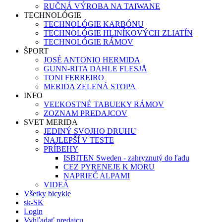
RUČNÁ VÝROBA NA TAIWANE
TECHNOLÓGIE
TECHNOLÓGIE KARBÓNU
TECHNOLÓGIE HLINÍKOVÝCH ZLIATÍN
TECHNOLÓGIE RÁMOV
ŠPORT
JOSÉ ANTONIO HERMIDA
GUNN-RITA DAHLE FLESJÅ
TONI FERREIRO
MERIDA ZELENÁ STOPA
INFO
VEĽKOSTNÉ TABUĽKY RÁMOV
ZOZNAM PREDAJCOV
SVET MERIDA
JEDINÝ SVOJHO DRUHU
NAJLEPŠÍ V TESTE
PRÍBEHY
ISBITEN Sweden - zahryznutý do ľadu
CEZ PYRENEJE K MORU
NAPRIEČ ALPAMI
VIDEÁ
Všetky bicykle
sk-SK
Login
Vyhľadať predajcu