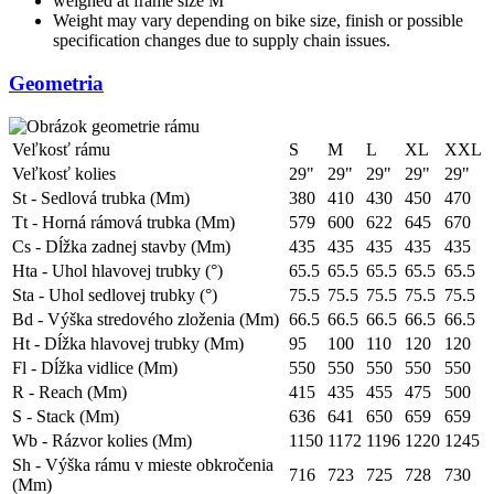
weighed at frame size M
Weight may vary depending on bike size, finish or possible
specification changes due to supply chain issues.
Geometria
Veľkosť rámu
S
M
L
XL
XXL
Veľkosť kolies
29"
29"
29"
29"
29"
St - Sedlová trubka (Mm)
380
410
430
450
470
Tt - Horná rámová trubka (Mm)
579
600
622
645
670
Cs - Dĺžka zadnej stavby (Mm)
435
435
435
435
435
Hta - Uhol hlavovej trubky (°)
65.5
65.5
65.5
65.5
65.5
Sta - Uhol sedlovej trubky (°)
75.5
75.5
75.5
75.5
75.5
Bd - Výška stredového zloženia (Mm)
66.5
66.5
66.5
66.5
66.5
Ht - Dĺžka hlavovej trubky (Mm)
95
100
110
120
120
Fl - Dĺžka vidlice (Mm)
550
550
550
550
550
R - Reach (Mm)
415
435
455
475
500
S - Stack (Mm)
636
641
650
659
659
Wb - Rázvor kolies (Mm)
1150
1172
1196
1220
1245
Sh - Výška rámu v mieste obkročenia
716
723
725
728
730
(Mm)