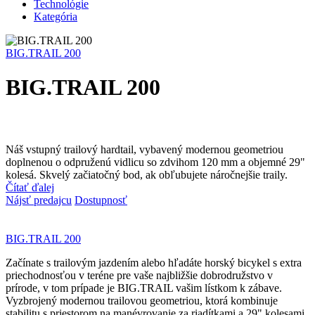
Technológie
Kategória
BIG.TRAIL 200
BIG.TRAIL 200
Náš vstupný trailový hardtail, vybavený modernou geometriou
doplnenou o odpruženú vidlicu so zdvihom 120 mm a objemné 29"
kolesá. Skvelý začiatočný bod, ak obľubujete náročnejšie traily.
Čítať ďalej
Nájsť predajcu
Dostupnosť
BIG.TRAIL 200
Začínate s trailovým jazdením alebo hľadáte horský bicykel s extra
priechodnosťou v teréne pre vaše najbližšie dobrodružstvo v
prírode, v tom prípade je BIG.TRAIL vašim lístkom k zábave.
Vyzbrojený modernou trailovou geometriou, ktorá kombinuje
stabilitu s priestorom na manévrovanie za riadítkami a 29" kolesami