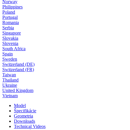
Norway
Philippines
Poland
Portugal
Romania
Serbia
Singapore
Slovakia
Slovenia
South Africa
Spain
Sweden
Switzerland (DE)
Switzerland (FR)
Taiwan
Thailand
Ukraine
United Kingdom
Vietnam
Model
Špecifikácie
Geometria
Downloads
Technical Videos