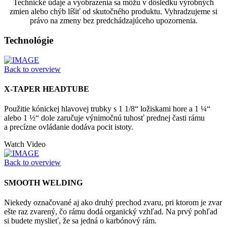
Technické údaje a vyobrazenia sa môžu v dôsledku výrobných
zmien alebo chýb líšiť od skutočného produktu. Vyhradzujeme si
právo na zmeny bez predchádzajúceho upozornenia.
Technológie
Back to overview
X-TAPER HEADTUBE
Použitie kónickej hlavovej trubky s 1 1/8“ ložiskami hore a 1 ¼“
alebo 1 ½“ dole zaručuje výnimočnú tuhosť prednej časti rámu
a precízne ovládanie dodáva pocit istoty.
Watch Video
Back to overview
SMOOTH WELDING
Niekedy označované aj ako druhý prechod zvaru, pri ktorom je zvar
ešte raz zvarený, čo rámu dodá organický vzhľad. Na prvý pohľad
si budete myslieť, že sa jedná o karbónový rám.