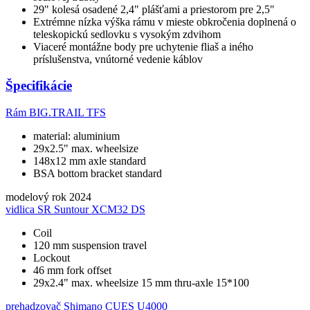
29" kolesá osadené 2,4" plášťami a priestorom pre 2,5"
Extrémne nízka výška rámu v mieste obkročenia doplnená o
teleskopickú sedlovku s vysokým zdvihom
Viaceré montážne body pre uchytenie fliaš a iného
príslušenstva, vnútorné vedenie káblov
Špecifikácie
Rám
BIG.TRAIL TFS
material: aluminium
29x2.5" max. wheelsize
148x12 mm axle standard
BSA bottom bracket standard
modelový rok
2024
vidlica
SR Suntour XCM32 DS
Coil
120 mm suspension travel
Lockout
46 mm fork offset
29x2.4" max. wheelsize 15 mm thru-axle 15*100
prehadzovač
Shimano CUES U4000