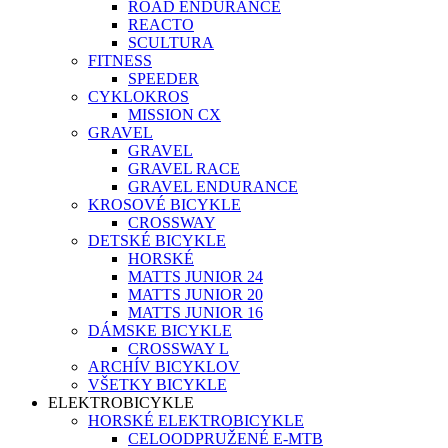
ROAD ENDURANCE
REACTO
SCULTURA
FITNESS
SPEEDER
CYKLOKROS
MISSION CX
GRAVEL
GRAVEL
GRAVEL RACE
GRAVEL ENDURANCE
KROSOVÉ BICYKLE
CROSSWAY
DETSKÉ BICYKLE
HORSKÉ
MATTS JUNIOR 24
MATTS JUNIOR 20
MATTS JUNIOR 16
DÁMSKE BICYKLE
CROSSWAY L
ARCHÍV BICYKLOV
VŠETKY BICYKLE
ELEKTROBICYKLE
HORSKÉ ELEKTROBICYKLE
CELOODPRUŽENÉ E-MTB