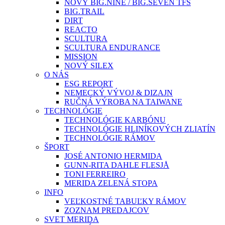
NOVÝ BIG.NINE / BIG.SEVEN TFS
BIG.TRAIL
DIRT
REACTO
SCULTURA
SCULTURA ENDURANCE
MISSION
NOVÝ SILEX
O NÁS
ESG REPORT
NEMECKÝ VÝVOJ & DIZAJN
RUČNÁ VÝROBA NA TAIWANE
TECHNOLÓGIE
TECHNOLÓGIE KARBÓNU
TECHNOLÓGIE HLINÍKOVÝCH ZLIATÍN
TECHNOLÓGIE RÁMOV
ŠPORT
JOSÉ ANTONIO HERMIDA
GUNN-RITA DAHLE FLESJÅ
TONI FERREIRO
MERIDA ZELENÁ STOPA
INFO
VEĽKOSTNÉ TABUĽKY RÁMOV
ZOZNAM PREDAJCOV
SVET MERIDA