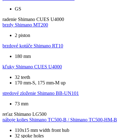
GS
radenie
Shimano CUES U4000
brzdy
Shimano MT200
2 piston
brzdové kotúče
Shimano RT10
180 mm
kľuky
Shimano CUES U4000
32 teeth
170 mm-S, 175 mm-M up
stredové zloženie
Shimano BB-UN101
73 mm
reťaz
Shimano LG500
náboje kolies
Shimano TC500-B / Shimano TC500-HM-B
110x15 mm width front hub
32 spoke holes