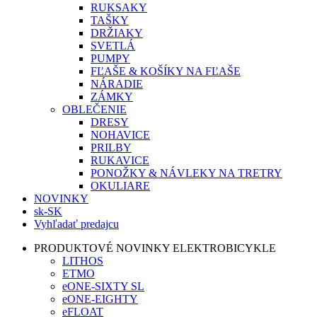
RUKSAKY
TAŠKY
DRŽIAKY
SVETLÁ
PUMPY
FĽAŠE & KOŠÍKY NA FĽAŠE
NÁRADIE
ZÁMKY
OBLEČENIE
DRESY
NOHAVICE
PRILBY
RUKAVICE
PONOŽKY & NÁVLEKY NA TRETRY
OKULIARE
NOVINKY
sk-SK
Vyhľadať predajcu
PRODUKTOVÉ NOVINKY ELEKTROBICYKLE
LITHOS
ETMO
eONE-SIXTY SL
eONE-EIGHTY
eFLOAT