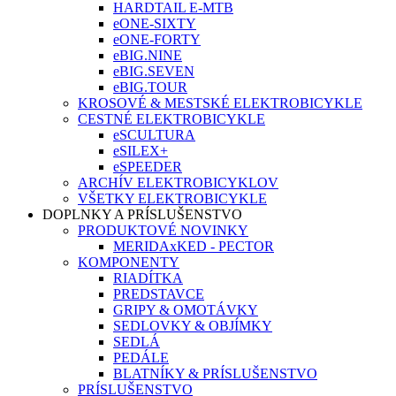
HARDTAIL E-MTB
eONE-SIXTY
eONE-FORTY
eBIG.NINE
eBIG.SEVEN
eBIG.TOUR
KROSOVÉ & MESTSKÉ ELEKTROBICYKLE
CESTNÉ ELEKTROBICYKLE
eSCULTURA
eSILEX+
eSPEEDER
ARCHÍV ELEKTROBICYKLOV
VŠETKY ELEKTROBICYKLE
DOPLNKY A PRÍSLUŠENSTVO
PRODUKTOVÉ NOVINKY
MERIDAxKED - PECTOR
KOMPONENTY
RIADÍTKA
PREDSTAVCE
GRIPY & OMOTÁVKY
SEDLOVKY & OBJÍMKY
SEDLÁ
PEDÁLE
BLATNÍKY & PRÍSLUŠENSTVO
PRÍSLUŠENSTVO