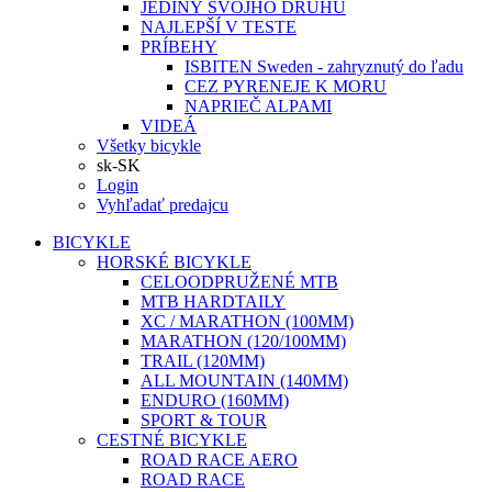
JEDINÝ SVOJHO DRUHU
NAJLEPŠÍ V TESTE
PRÍBEHY
ISBITEN Sweden - zahryznutý do ľadu
CEZ PYRENEJE K MORU
NAPRIEČ ALPAMI
VIDEÁ
Všetky bicykle
sk-SK
Login
Vyhľadať predajcu
BICYKLE
HORSKÉ BICYKLE
CELOODPRUŽENÉ MTB
MTB HARDTAILY
XC / MARATHON (100MM)
MARATHON (120/100MM)
TRAIL (120MM)
ALL MOUNTAIN (140MM)
ENDURO (160MM)
SPORT & TOUR
CESTNÉ BICYKLE
ROAD RACE AERO
ROAD RACE