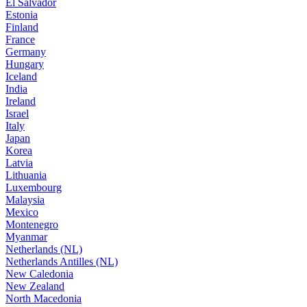
El Salvador
Estonia
Finland
France
Germany
Hungary
Iceland
India
Ireland
Israel
Italy
Japan
Korea
Latvia
Lithuania
Luxembourg
Malaysia
Mexico
Montenegro
Myanmar
Netherlands (NL)
Netherlands Antilles (NL)
New Caledonia
New Zealand
North Macedonia