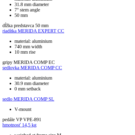
31.8 mm diameter
7° stem angle
50 mm
dĺžka predstavca
50 mm
riadítka
MERIDA EXPERT CC
material: aluminium
740 mm width
10 mm rise
gripy
MERIDA COMP EC
sedlovka
MERIDA COMP CC
material: aluminium
30.9 mm diameter
0 mm setback
sedlo
MERIDA COMP SL
V-mount
pedále
VP VPE-891
hmotnosť
14,5 kg