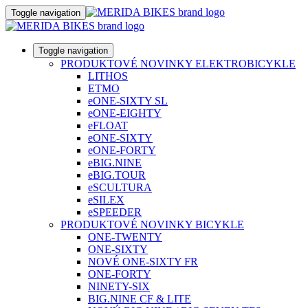
Toggle navigation
Toggle navigation
PRODUKTOVÉ NOVINKY ELEKTROBICYKLE
LITHOS
ETMO
eONE-SIXTY SL
eONE-EIGHTY
eFLOAT
eONE-SIXTY
eONE-FORTY
eBIG.NINE
eBIG.TOUR
eSCULTURA
eSILEX
eSPEEDER
PRODUKTOVÉ NOVINKY BICYKLE
ONE-TWENTY
ONE-SIXTY
NOVÉ ONE-SIXTY FR
ONE-FORTY
NINETY-SIX
BIG.NINE CF & LITE