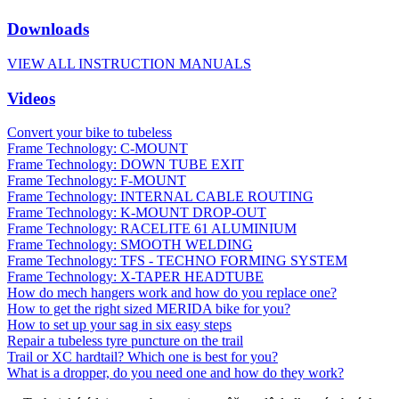
Downloads
VIEW ALL INSTRUCTION MANUALS
Videos
Convert your bike to tubeless
Frame Technology: C-MOUNT
Frame Technology: DOWN TUBE EXIT
Frame Technology: F-MOUNT
Frame Technology: INTERNAL CABLE ROUTING
Frame Technology: K-MOUNT DROP-OUT
Frame Technology: RACELITE 61 ALUMINIUM
Frame Technology: SMOOTH WELDING
Frame Technology: TFS - TECHNO FORMING SYSTEM
Frame Technology: X-TAPER HEADTUBE
How do mech hangers work and how do you replace one?
How to get the right sized MERIDA bike for you?
How to set up your sag in six easy steps
Repair a tubeless tyre puncture on the trail
Trail or XC hardtail? Which one is best for you?
What is a dropper, do you need one and how do they work?