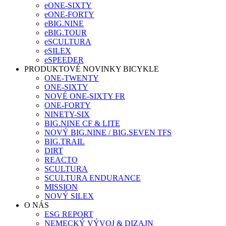
eONE-SIXTY
eONE-FORTY
eBIG.NINE
eBIG.TOUR
eSCULTURA
eSILEX
eSPEEDER
PRODUKTOVÉ NOVINKY BICYKLE
ONE-TWENTY
ONE-SIXTY
NOVÉ ONE-SIXTY FR
ONE-FORTY
NINETY-SIX
BIG.NINE CF & LITE
NOVÝ BIG.NINE / BIG.SEVEN TFS
BIG.TRAIL
DIRT
REACTO
SCULTURA
SCULTURA ENDURANCE
MISSION
NOVÝ SILEX
O NÁS
ESG REPORT
NEMECKÝ VÝVOJ & DIZAJN