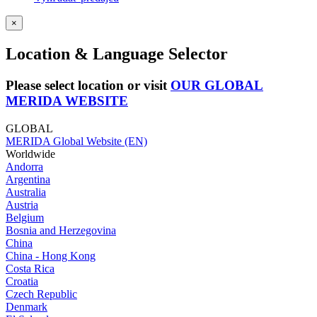
×
Location & Language Selector
Please select location or visit
OUR GLOBAL
MERIDA WEBSITE
GLOBAL
MERIDA Global Website (EN)
Worldwide
Andorra
Argentina
Australia
Austria
Belgium
Bosnia and Herzegovina
China
China - Hong Kong
Costa Rica
Croatia
Czech Republic
Denmark