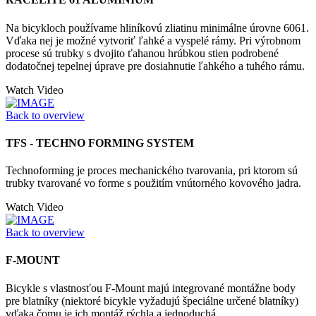
Na bicykloch používame hliníkovú zliatinu minimálne úrovne 6061.
Vďaka nej je možné vytvoriť ľahké a vyspelé rámy. Pri výrobnom
procese sú trubky s dvojito ťahanou hrúbkou stien podrobené
dodatočnej tepelnej úprave pre dosiahnutie ľahkého a tuhého rámu.
Watch Video
Back to overview
TFS - TECHNO FORMING SYSTEM
Technoforming je proces mechanického tvarovania, pri ktorom sú
trubky tvarované vo forme s použitím vnútorného kovového jadra.
Watch Video
Back to overview
F-MOUNT
Bicykle s vlastnosťou F-Mount majú integrované montážne body
pre blatníky (niektoré bicykle vyžadujú špeciálne určené blatníky)
vďaka čomu je ich montáž rýchla a jednoduchá.