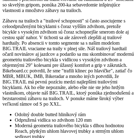
so skvelým gripom, ponúka 200-ka sebavedomie inšpirujúce
vlastnosti a množstvo zábavy na trailoch.
Zábavu na trailoch a "trailové schopnosti" si často asociujeme s
celoodpruženými bicyklami s čoraz vyšším zdvihom, pretože
bicykle s vysokým zdvihom sú čoraz schopnejšie smerom dole aj
cestou späť nahor. V tichosti sa ale zároveň zlepšili aj trailové
hardtaily. Po absencii v tomto segmente sa s našim modelom
BIG.TRAIL vraciame na traily v plnej sile. Náš trailový hardtail
očaril novinárov aj jazdcov a podarilo sa mu skombinovať modernú
geometriu trailového bicykla s vidlicou s vysokým zdvihom a
objemnými 29" kolesami pre úžasný komfort a grip v zákrutách.
Bikeboard.cc potvrdil, že sme "trafili klinec po hlavičke", zatiaľ čo
MBR, MBUK, IMB, Bikeradar a mnoho iných potvrdili, že
BIG.TRAIL má pevnú pozíciu medzi najlepšími trailovými
bicyklami. Ak ho ešte nepoznáte, alebo ešte nie ste jeho hrdým
vlastníkom, objavte náš BIG.TRAIL, ktorý ponúka zjednodušenú a
bezstarostnú zábavu na trailoch. V ponuke máme široký výber
veľkostí rámov od S po XXL.
Odolný double butted hliníkový rám
Odpružená vidlica so zdvihom 120 mm
Moderná geometria trailového bicykla s dlhou hodnotou
Reach, plytkým uhlom hlavovej trubky a strmým uhlom
sedlovej trubky