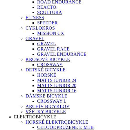
ROAD ENDURANCE
REACTO
SCULTURA
FITNESS
SPEEDER
CYKLOKROS
MISSION CX
GRAVEL
GRAVEL
GRAVEL RACE
GRAVEL ENDURANCE
KROSOVÉ BICYKLE
CROSSWAY
DETSKÉ BICYKLE
HORSKÉ
MATTS JUNIOR 24
MATTS JUNIOR 20
MATTS JUNIOR 16
DÁMSKE BICYKLE
CROSSWAY L
ARCHÍV BICYKLOV
VŠETKY BICYKLE
ELEKTROBICYKLE
HORSKÉ ELEKTROBICYKLE
CELOODPRUŽENÉ E-MTB