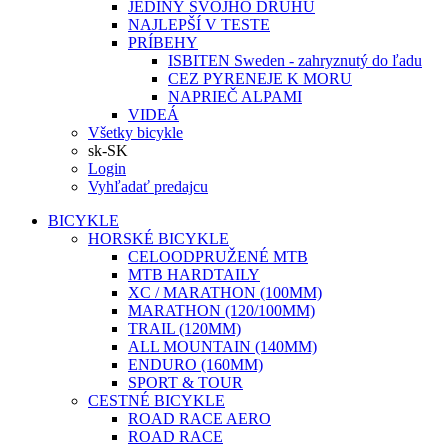
JEDINÝ SVOJHO DRUHU
NAJLEPŠÍ V TESTE
PRÍBEHY
ISBITEN Sweden - zahryznutý do ľadu
CEZ PYRENEJE K MORU
NAPRIEČ ALPAMI
VIDEÁ
Všetky bicykle
sk-SK
Login
Vyhľadať predajcu
BICYKLE
HORSKÉ BICYKLE
CELOODPRUŽENÉ MTB
MTB HARDTAILY
XC / MARATHON (100MM)
MARATHON (120/100MM)
TRAIL (120MM)
ALL MOUNTAIN (140MM)
ENDURO (160MM)
SPORT & TOUR
CESTNÉ BICYKLE
ROAD RACE AERO
ROAD RACE