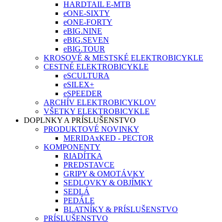
HARDTAIL E-MTB
eONE-SIXTY
eONE-FORTY
eBIG.NINE
eBIG.SEVEN
eBIG.TOUR
KROSOVÉ & MESTSKÉ ELEKTROBICYKLE
CESTNÉ ELEKTROBICYKLE
eSCULTURA
eSILEX+
eSPEEDER
ARCHÍV ELEKTROBICYKLOV
VŠETKY ELEKTROBICYKLE
DOPLNKY A PRÍSLUŠENSTVO
PRODUKTOVÉ NOVINKY
MERIDAxKED - PECTOR
KOMPONENTY
RIADÍTKA
PREDSTAVCE
GRIPY & OMOTÁVKY
SEDLOVKY & OBJÍMKY
SEDLÁ
PEDÁLE
BLATNÍKY & PRÍSLUŠENSTVO
PRÍSLUŠENSTVO