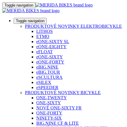
Toggle navigation
Toggle navigation
PRODUKTOVÉ NOVINKY ELEKTROBICYKLE
LITHOS
ETMO
eONE-SIXTY SL
eONE-EIGHTY
eFLOAT
eONE-SIXTY
eONE-FORTY
eBIG.NINE
eBIG.TOUR
eSCULTURA
eSILEX
eSPEEDER
PRODUKTOVÉ NOVINKY BICYKLE
ONE-TWENTY
ONE-SIXTY
NOVÉ ONE-SIXTY FR
ONE-FORTY
NINETY-SIX
BIG.NINE CF & LITE