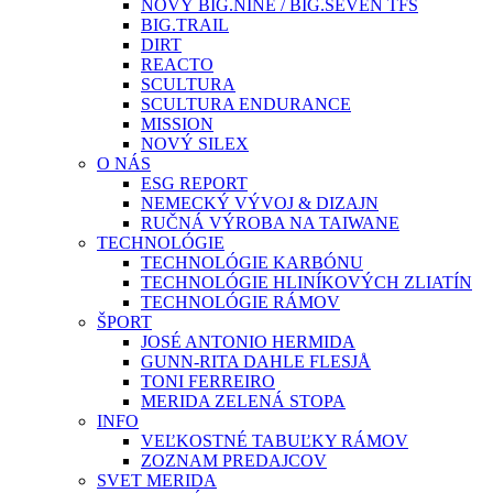
NOVÝ BIG.NINE / BIG.SEVEN TFS
BIG.TRAIL
DIRT
REACTO
SCULTURA
SCULTURA ENDURANCE
MISSION
NOVÝ SILEX
O NÁS
ESG REPORT
NEMECKÝ VÝVOJ & DIZAJN
RUČNÁ VÝROBA NA TAIWANE
TECHNOLÓGIE
TECHNOLÓGIE KARBÓNU
TECHNOLÓGIE HLINÍKOVÝCH ZLIATÍN
TECHNOLÓGIE RÁMOV
ŠPORT
JOSÉ ANTONIO HERMIDA
GUNN-RITA DAHLE FLESJÅ
TONI FERREIRO
MERIDA ZELENÁ STOPA
INFO
VEĽKOSTNÉ TABUĽKY RÁMOV
ZOZNAM PREDAJCOV
SVET MERIDA