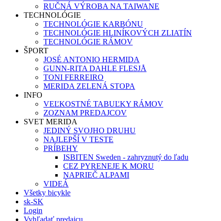
RUČNÁ VÝROBA NA TAIWANE
TECHNOLÓGIE
TECHNOLÓGIE KARBÓNU
TECHNOLÓGIE HLINÍKOVÝCH ZLIATÍN
TECHNOLÓGIE RÁMOV
ŠPORT
JOSÉ ANTONIO HERMIDA
GUNN-RITA DAHLE FLESJÅ
TONI FERREIRO
MERIDA ZELENÁ STOPA
INFO
VEĽKOSTNÉ TABUĽKY RÁMOV
ZOZNAM PREDAJCOV
SVET MERIDA
JEDINÝ SVOJHO DRUHU
NAJLEPŠÍ V TESTE
PRÍBEHY
ISBITEN Sweden - zahryznutý do ľadu
CEZ PYRENEJE K MORU
NAPRIEČ ALPAMI
VIDEÁ
Všetky bicykle
sk-SK
Login
Vyhľadať predajcu