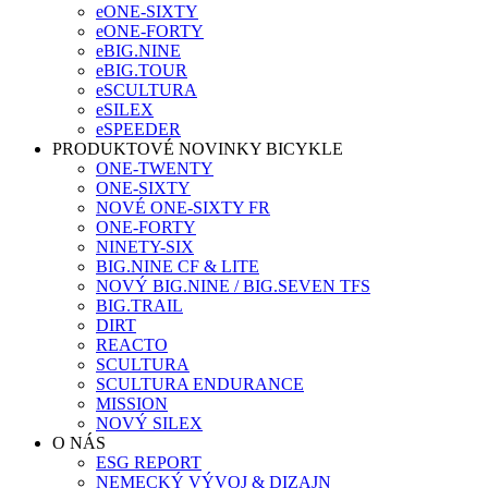
eONE-SIXTY
eONE-FORTY
eBIG.NINE
eBIG.TOUR
eSCULTURA
eSILEX
eSPEEDER
PRODUKTOVÉ NOVINKY BICYKLE
ONE-TWENTY
ONE-SIXTY
NOVÉ ONE-SIXTY FR
ONE-FORTY
NINETY-SIX
BIG.NINE CF & LITE
NOVÝ BIG.NINE / BIG.SEVEN TFS
BIG.TRAIL
DIRT
REACTO
SCULTURA
SCULTURA ENDURANCE
MISSION
NOVÝ SILEX
O NÁS
ESG REPORT
NEMECKÝ VÝVOJ & DIZAJN