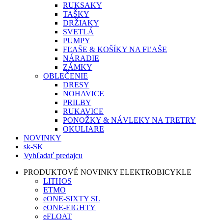
RUKSAKY
TAŠKY
DRŽIAKY
SVETLÁ
PUMPY
FĽAŠE & KOŠÍKY NA FĽAŠE
NÁRADIE
ZÁMKY
OBLEČENIE
DRESY
NOHAVICE
PRILBY
RUKAVICE
PONOŽKY & NÁVLEKY NA TRETRY
OKULIARE
NOVINKY
sk-SK
Vyhľadať predajcu
PRODUKTOVÉ NOVINKY ELEKTROBICYKLE
LITHOS
ETMO
eONE-SIXTY SL
eONE-EIGHTY
eFLOAT