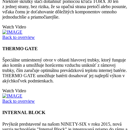
Niektoré skrutky stačí dotiahnuť pomocou kľúča TORX 30 len
z jednej strany, bez rizika, že sa opačná strana pretočí alebo posunie,
vďaka čomu je doťahovanie dôležitých komponentov omnoho
jednoduchšie a priamočiarejšie.
Watch Video
Back to overview
THERMO GATE
Špeciálne umiestnený otvor v oblasti hlavovej trubky, ktorý funguje
ako komín a umožňuje horúcemu vzduchu uniknúť z rámovej
trubky, čím zaručuje optimálnu prevádzkovú teplotu internej batérie.
THERMO GATE umožňuje batérii dosahovať jej najlepší výkon v
akýchkoľvek podmienkach.
Watch Video
Back to overview
INTERNAL BLOCK
Prvýkrát predstavené na našom NINETY-SIX v roku 2015, nová
verzia technológie "Internal Block" je integrovaná priamo do rámu a