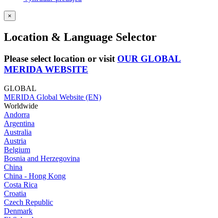
×
Location & Language Selector
Please select location or visit
OUR GLOBAL
MERIDA WEBSITE
GLOBAL
MERIDA Global Website (EN)
Worldwide
Andorra
Argentina
Australia
Austria
Belgium
Bosnia and Herzegovina
China
China - Hong Kong
Costa Rica
Croatia
Czech Republic
Denmark