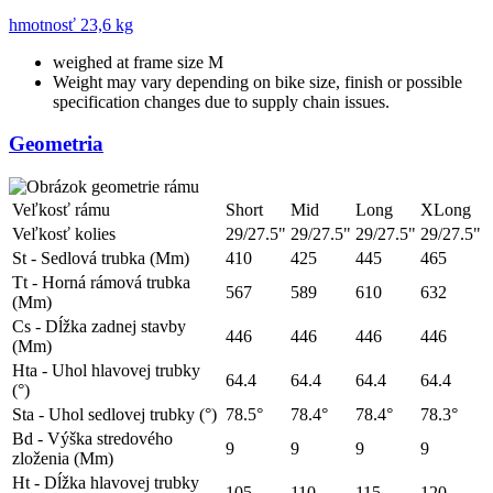
hmotnosť
23,6 kg
weighed at frame size M
Weight may vary depending on bike size, finish or possible
specification changes due to supply chain issues.
Geometria
Veľkosť rámu
Short
Mid
Long
XLong
Veľkosť kolies
29/27.5"
29/27.5"
29/27.5"
29/27.5"
St - Sedlová trubka (Mm)
410
425
445
465
Tt - Horná rámová trubka
567
589
610
632
(Mm)
Cs - Dĺžka zadnej stavby
446
446
446
446
(Mm)
Hta - Uhol hlavovej trubky
64.4
64.4
64.4
64.4
(°)
Sta - Uhol sedlovej trubky (°)
78.5°
78.4°
78.4°
78.3°
Bd - Výška stredového
9
9
9
9
zloženia (Mm)
Ht - Dĺžka hlavovej trubky
105
110
115
120