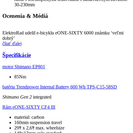
30-230mm
Ocenenia & Médiá
ElektroRad udelil e-bicyklu eONE-SIXTY 6000 známku ‘veľmi
dobrý’
čítať ďalej
Špecifikácie
motor
Shimano EP801
85Nm
batéria
Trendpower Internal Battery 600 Wh TPS-C15-58SD
Shimano Gen 2
integrated
Rám
eONE-SIXTY CF4 III
material: carbon
160mm suspension travel
29ﾔ x 2,6ﾔ max. wheelsize