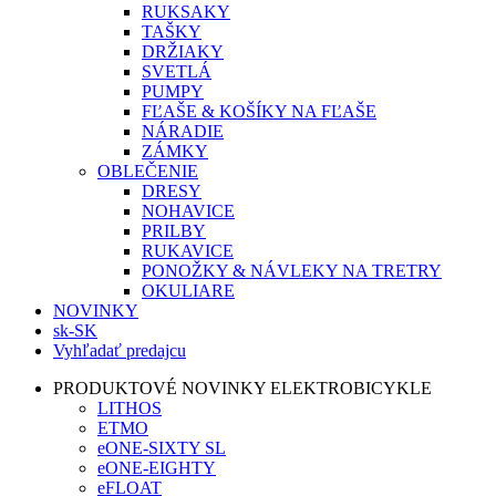
RUKSAKY
TAŠKY
DRŽIAKY
SVETLÁ
PUMPY
FĽAŠE & KOŠÍKY NA FĽAŠE
NÁRADIE
ZÁMKY
OBLEČENIE
DRESY
NOHAVICE
PRILBY
RUKAVICE
PONOŽKY & NÁVLEKY NA TRETRY
OKULIARE
NOVINKY
sk-SK
Vyhľadať predajcu
PRODUKTOVÉ NOVINKY ELEKTROBICYKLE
LITHOS
ETMO
eONE-SIXTY SL
eONE-EIGHTY
eFLOAT