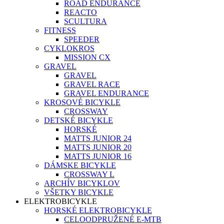
ROAD ENDURANCE
REACTO
SCULTURA
FITNESS
SPEEDER
CYKLOKROS
MISSION CX
GRAVEL
GRAVEL
GRAVEL RACE
GRAVEL ENDURANCE
KROSOVÉ BICYKLE
CROSSWAY
DETSKÉ BICYKLE
HORSKÉ
MATTS JUNIOR 24
MATTS JUNIOR 20
MATTS JUNIOR 16
DÁMSKE BICYKLE
CROSSWAY L
ARCHÍV BICYKLOV
VŠETKY BICYKLE
ELEKTROBICYKLE
HORSKÉ ELEKTROBICYKLE
CELOODPRUŽENÉ E-MTB