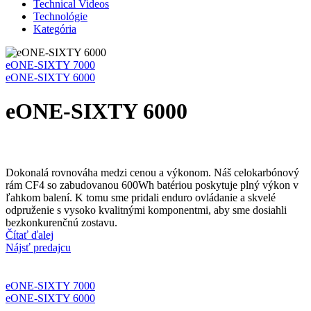
Technical Videos
Technológie
Kategória
eONE-SIXTY 7000
eONE-SIXTY 6000
eONE-SIXTY 6000
Dokonalá rovnováha medzi cenou a výkonom. Náš celokarbónový
rám CF4 so zabudovanou 600Wh batériou poskytuje plný výkon v
ľahkom balení. K tomu sme pridali enduro ovládanie a skvelé
odpruženie s vysoko kvalitnými komponentmi, aby sme dosiahli
bezkonkurenčnú zostavu.
Čítať ďalej
Nájsť predajcu
eONE-SIXTY 7000
eONE-SIXTY 6000