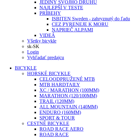
JEDINÝ SVOJHO DRUHU
NAJLEPŠÍ V TESTE
PRÍBEHY
ISBITEN Sweden - zahryznutý do ľadu
CEZ PYRENEJE K MORU
NAPRIEČ ALPAMI
VIDEÁ
Všetky bicykle
sk-SK
Login
Vyhľadať predajcu
BICYKLE
HORSKÉ BICYKLE
CELOODPRUŽENÉ MTB
MTB HARDTAILY
XC / MARATHON (100MM)
MARATHON (120/100MM)
TRAIL (120MM)
ALL MOUNTAIN (140MM)
ENDURO (160MM)
SPORT & TOUR
CESTNÉ BICYKLE
ROAD RACE AERO
ROAD RACE