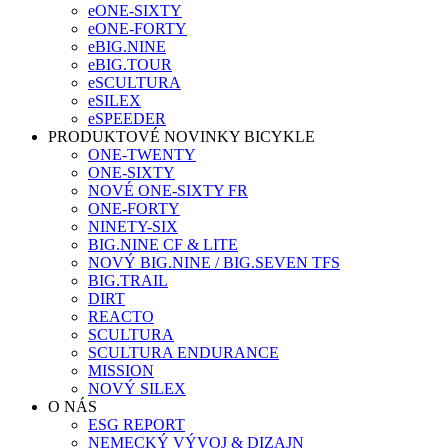
eONE-SIXTY
eONE-FORTY
eBIG.NINE
eBIG.TOUR
eSCULTURA
eSILEX
eSPEEDER
PRODUKTOVÉ NOVINKY BICYKLE
ONE-TWENTY
ONE-SIXTY
NOVÉ ONE-SIXTY FR
ONE-FORTY
NINETY-SIX
BIG.NINE CF & LITE
NOVÝ BIG.NINE / BIG.SEVEN TFS
BIG.TRAIL
DIRT
REACTO
SCULTURA
SCULTURA ENDURANCE
MISSION
NOVÝ SILEX
O NÁS
ESG REPORT
NEMECKÝ VÝVOJ & DIZAJN