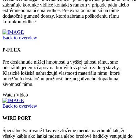
zabraňuje korunke vidlice kontakt s rámom v prípade pádu alebo
extrémneho natočenia vidlice. Pre extra ochranu sú na ráme
dodatočné gumené dorazy, ktoré zabránia poškodeniu rámu
korunkou vidlice.
Back to overview
P-FLEX
Pre dosiahnutie nižšej hmotnosti a vyššej tuhosti rámu, sme
odstránili jeden z čapov na horných vzperách zadnej stavby.
Klasické ložiská nahradzujú vlastnosti materiálu rámu, ktoré
umožňujú dostatočnú pružnosť bez negatívneho dopadu na
životnosť rámu.
Watch Video
Back to overview
WIRE PORT
Špeciálne tvarované hlavové zloženie merida navrhnuté tak, že
všetky káble ako lanká radenia alebo brzdové hadičky vstupujú do