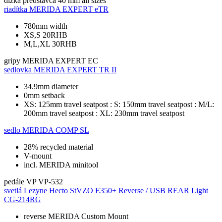
dĺžka predstavca
40 mm all sizes
riadítka
MERIDA EXPERT eTR
780mm width
XS,S 20RHB
M,L,XL 30RHB
gripy
MERIDA EXPERT EC
sedlovka
MERIDA EXPERT TR II
34.9mm diameter
0mm setback
XS: 125mm travel seatpost : S: 150mm travel seatpost : M/L:
200mm travel seatpost : XL: 230mm travel seatpost
sedlo
MERIDA COMP SL
28% recycled material
V-mount
incl. MERIDA minitool
pedále
VP VP-532
svetlá
Lezyne Hecto StVZO E350+ Reverse / USB REAR Light
CG-214RG
reverse MERIDA Custom Mount