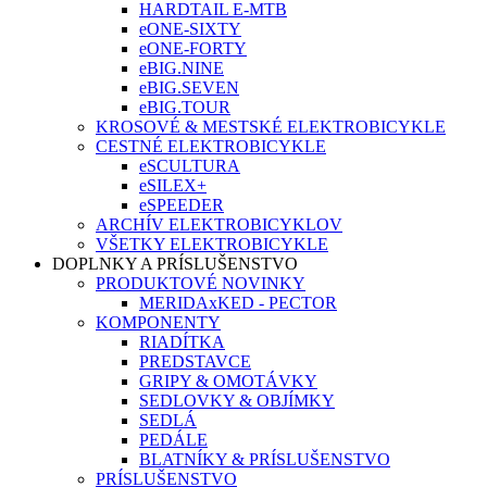
HARDTAIL E-MTB
eONE-SIXTY
eONE-FORTY
eBIG.NINE
eBIG.SEVEN
eBIG.TOUR
KROSOVÉ & MESTSKÉ ELEKTROBICYKLE
CESTNÉ ELEKTROBICYKLE
eSCULTURA
eSILEX+
eSPEEDER
ARCHÍV ELEKTROBICYKLOV
VŠETKY ELEKTROBICYKLE
DOPLNKY A PRÍSLUŠENSTVO
PRODUKTOVÉ NOVINKY
MERIDAxKED - PECTOR
KOMPONENTY
RIADÍTKA
PREDSTAVCE
GRIPY & OMOTÁVKY
SEDLOVKY & OBJÍMKY
SEDLÁ
PEDÁLE
BLATNÍKY & PRÍSLUŠENSTVO
PRÍSLUŠENSTVO