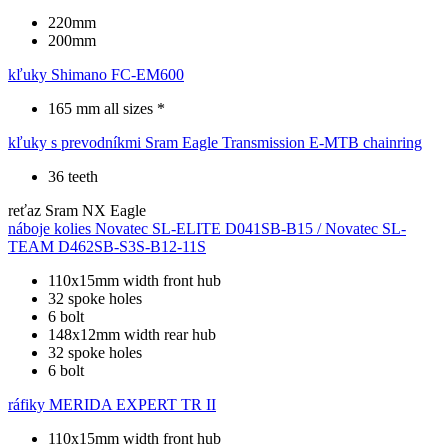
220mm
200mm
kľuky
Shimano FC-EM600
165 mm all sizes *
kľuky s prevodníkmi
Sram Eagle Transmission E-MTB chainring
36 teeth
reťaz
Sram NX Eagle
náboje kolies
Novatec SL-ELITE D041SB-B15 / Novatec SL-
TEAM D462SB-S3S-B12-11S
110x15mm width front hub
32 spoke holes
6 bolt
148x12mm width rear hub
32 spoke holes
6 bolt
ráfiky
MERIDA EXPERT TR II
110x15mm width front hub