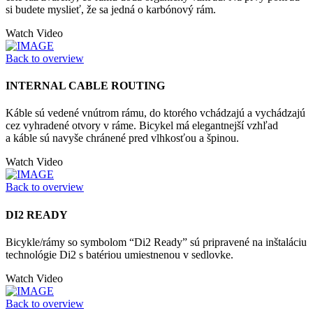
si budete myslieť, že sa jedná o karbónový rám.
Watch Video
Back to overview
INTERNAL CABLE ROUTING
Káble sú vedené vnútrom rámu, do ktorého vchádzajú a vychádzajú
cez vyhradené otvory v ráme. Bicykel má elegantnejší vzhľad
a káble sú navyše chránené pred vlhkosťou a špinou.
Watch Video
Back to overview
DI2 READY
Bicykle/rámy so symbolom “Di2 Ready” sú pripravené na inštaláciu
technológie Di2 s batériou umiestnenou v sedlovke.
Watch Video
Back to overview