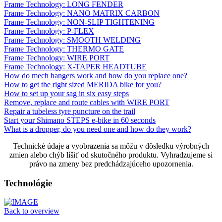
Frame Technology: LONG FENDER
Frame Technology: NANO MATRIX CARBON
Frame Technology: NON-SLIP TIGHTENING
Frame Technology: P-FLEX
Frame Technology: SMOOTH WELDING
Frame Technology: THERMO GATE
Frame Technology: WIRE PORT
Frame Technology: X-TAPER HEADTUBE
How do mech hangers work and how do you replace one?
How to get the right sized MERIDA bike for you?
How to set up your sag in six easy steps
Remove, replace and route cables with WIRE PORT
Repair a tubeless tyre puncture on the trail
Start your Shimano STEPS e-bike in 60 seconds
What is a dropper, do you need one and how do they work?
Technické údaje a vyobrazenia sa môžu v dôsledku výrobných
zmien alebo chýb líšiť od skutočného produktu. Vyhradzujeme si
právo na zmeny bez predchádzajúceho upozornenia.
Technológie
Back to overview