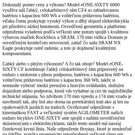
Dokonalý pomer ceny a výkonu? Model eONE-SIXTY 6000
využíva náš ľahký, celokarbónový rám CF4 so zabudovanou
batériou s kapacitou 600 Wh a voliteľnou prídavnou batériou,
vďaka čomu poskytuje vysoký výkon a dlhý dojazd elektrobicykla
pri pôsobivo nízkej hmotnosti. Osvedčenú geometriu a platformu
odpruženia vyladenú podľa veľkosti sme potom spojili s kvalitnou
výbavou značiek RockShox a SRAM. 170 mm vidlica Domain je
osvedčeným krotiteľom nerovností, zatiaľ čo sada SRAM NX
Eagle poskytuje ostré radenie, a toto je doplnené kvalitnými
komponentami.
Ľahký alebo s plným výkonom? A čo tak oboje? Model eONE-
SIXTY CF kombinuje ľahký celokarbónový rám pripravený na
enduro s motorom s plnou podporou, batériou s kapacitou 600 Wh a
voliteľnou prídavnou batériou s kapacitou 360 Wh, takže si
nemusíte vyberať medzi presným a hravým ovládaním, slušným
dojazdom alebo podporou, ktorá vás vytiahne aj cez tie najzložitejšie
technické stúpania. So zdvihom 170 mm vpredu a 174 mm vzadu je
navrhnutý tak, aby bol ako doma na pretekárskej trati ako aj len na
opakovaných jazdách na trailoch. Oceňované odpruženie s
kinematikou FAST a veľkostný systém AGILOMETER našich
enduro bicyklov ONE-SIXTY sme spojili s našimi osvedčenými
skúsenosťami s elektrobicyklami, takže tento model má naozaj
čistokrvnú krvnú líniu. Naše odpruženie flexstay, ktoré je nenáročné
na údržbu, ponúka progresivitu prispôsobenú veľkosti rámu pre