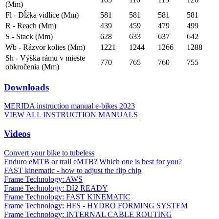
(Mm)
Fl - Dĺžka vidlice (Mm)
581
581
581
581
R - Reach (Mm)
439
459
479
499
S - Stack (Mm)
628
633
637
642
Wb - Rázvor kolies (Mm)
1221
1244
1266
1288
Sh - Výška rámu v mieste
770
765
760
755
obkročenia (Mm)
Downloads
MERIDA instruction manual e-bikes 2023
VIEW ALL INSTRUCTION MANUALS
Videos
Convert your bike to tubeless
Enduro eMTB or trail eMTB? Which one is best for you?
FAST kinematic - how to adjust the flip chip
Frame Technology: AWS
Frame Technology: DI2 READY
Frame Technology: FAST KINEMATIC
Frame Technology: HFS - HYDRO FORMING SYSTEM
Frame Technology: INTERNAL CABLE ROUTING