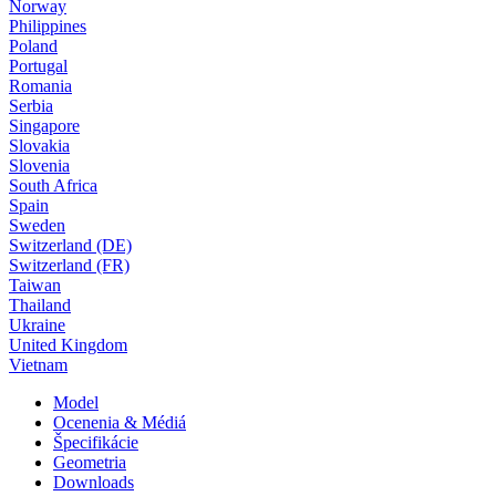
Norway
Philippines
Poland
Portugal
Romania
Serbia
Singapore
Slovakia
Slovenia
South Africa
Spain
Sweden
Switzerland (DE)
Switzerland (FR)
Taiwan
Thailand
Ukraine
United Kingdom
Vietnam
Model
Ocenenia & Médiá
Špecifikácie
Geometria
Downloads