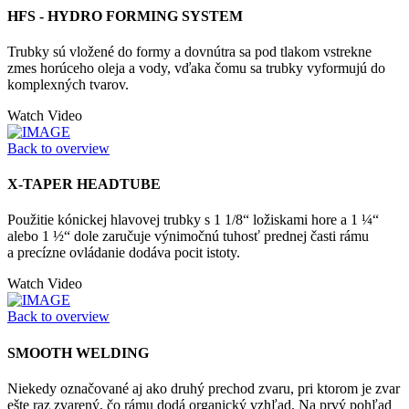
HFS - HYDRO FORMING SYSTEM
Trubky sú vložené do formy a dovnútra sa pod tlakom vstrekne
zmes horúceho oleja a vody, vďaka čomu sa trubky vyformujú do
komplexných tvarov.
Watch Video
Back to overview
X-TAPER HEADTUBE
Použitie kónickej hlavovej trubky s 1 1/8“ ložiskami hore a 1 ¼“
alebo 1 ½“ dole zaručuje výnimočnú tuhosť prednej časti rámu
a precízne ovládanie dodáva pocit istoty.
Watch Video
Back to overview
SMOOTH WELDING
Niekedy označované aj ako druhý prechod zvaru, pri ktorom je zvar
ešte raz zvarený, čo rámu dodá organický vzhľad. Na prvý pohľad