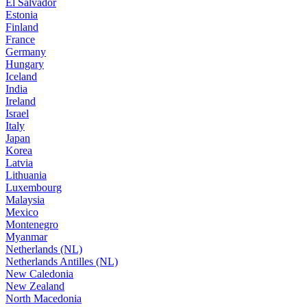
El Salvador
Estonia
Finland
France
Germany
Hungary
Iceland
India
Ireland
Israel
Italy
Japan
Korea
Latvia
Lithuania
Luxembourg
Malaysia
Mexico
Montenegro
Myanmar
Netherlands (NL)
Netherlands Antilles (NL)
New Caledonia
New Zealand
North Macedonia