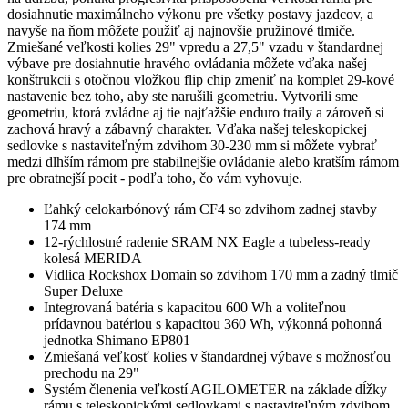
dosiahnutie maximálneho výkonu pre všetky postavy jazdcov, a
navyše na ňom môžete použiť aj najnovšie pružinové tlmiče.
Zmiešané veľkosti kolies 29" vpredu a 27,5" vzadu v štandardnej
výbave pre dosiahnutie hravého ovládania môžete vďaka našej
konštrukcii s otočnou vložkou flip chip zmeniť na komplet 29-kové
nastavenie bez toho, aby ste narušili geometriu. Vytvorili sme
geometriu, ktorá zvládne aj tie najťažšie enduro traily a zároveň si
zachová hravý a zábavný charakter. Vďaka našej teleskopickej
sedlovke s nastaviteľným zdvihom 30-230 mm si môžete vybrať
medzi dlhším rámom pre stabilnejšie ovládanie alebo kratším rámom
pre obratnejší pocit - podľa toho, čo vám vyhovuje.
Ľahký celokarbónový rám CF4 so zdvihom zadnej stavby
174 mm
12-rýchlostné radenie SRAM NX Eagle a tubeless-ready
kolesá MERIDA
Vidlica Rockshox Domain so zdvihom 170 mm a zadný tlmič
Super Deluxe
Integrovaná batéria s kapacitou 600 Wh a voliteľnou
prídavnou batériou s kapacitou 360 Wh, výkonná pohonná
jednotka Shimano EP801
Zmiešaná veľkosť kolies v štandardnej výbave s možnosťou
prechodu na 29"
Systém členenia veľkostí AGILOMETER na základe dĺžky
rámu s teleskopickými sedlovkami s nastaviteľným zdvihom