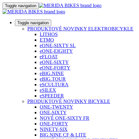
Toggle navigation
Toggle navigation
PRODUKTOVÉ NOVINKY ELEKTROBICYKLE
LITHOS
ETMO
eONE-SIXTY SL
eONE-EIGHTY
eFLOAT
eONE-SIXTY
eONE-FORTY
eBIG.NINE
eBIG.TOUR
eSCULTURA
eSILEX
eSPEEDER
PRODUKTOVÉ NOVINKY BICYKLE
ONE-TWENTY
ONE-SIXTY
NOVÉ ONE-SIXTY FR
ONE-FORTY
NINETY-SIX
BIG.NINE CF & LITE