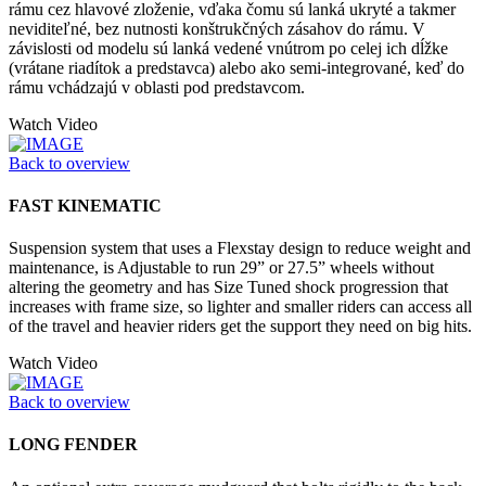
rámu cez hlavové zloženie, vďaka čomu sú lanká ukryté a takmer
neviditeľné, bez nutnosti konštrukčných zásahov do rámu. V
závislosti od modelu sú lanká vedené vnútrom po celej ich dĺžke
(vrátane riadítok a predstavca) alebo ako semi-integrované, keď do
rámu vchádzajú v oblasti pod predstavcom.
Watch Video
Back to overview
FAST KINEMATIC
Suspension system that uses a Flexstay design to reduce weight and
maintenance, is Adjustable to run 29” or 27.5” wheels without
altering the geometry and has Size Tuned shock progression that
increases with frame size, so lighter and smaller riders can access all
of the travel and heavier riders get the support they need on big hits.
Watch Video
Back to overview
LONG FENDER