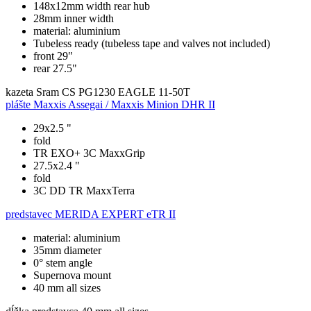
148x12mm width rear hub
28mm inner width
material: aluminium
Tubeless ready (tubeless tape and valves not included)
front 29"
rear 27.5"
kazeta
Sram CS PG1230 EAGLE 11-50T
plášte
Maxxis Assegai / Maxxis Minion DHR II
29x2.5 "
fold
TR EXO+ 3C MaxxGrip
27.5x2.4 "
fold
3C DD TR MaxxTerra
predstavec
MERIDA EXPERT eTR II
material: aluminium
35mm diameter
0° stem angle
Supernova mount
40 mm all sizes