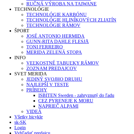
RUČNÁ VÝROBA NA TAIWANE
TECHNOLÓGIE
TECHNOLÓGIE KARBÓNU
TECHNOLÓGIE HLINÍKOVÝCH ZLIATÍN
TECHNOLÓGIE RÁMOV
ŠPORT
JOSÉ ANTONIO HERMIDA
GUNN-RITA DAHLE FLESJÅ
TONI FERREIRO
MERIDA ZELENÁ STOPA
INFO
VEĽKOSTNÉ TABUĽKY RÁMOV
ZOZNAM PREDAJCOV
SVET MERIDA
JEDINÝ SVOJHO DRUHU
NAJLEPŠÍ V TESTE
PRÍBEHY
ISBITEN Sweden - zahryznutý do ľadu
CEZ PYRENEJE K MORU
NAPRIEČ ALPAMI
VIDEÁ
Všetky bicykle
sk-SK
Login
Vyhľadať predajcu