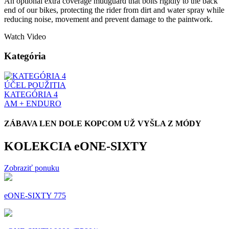
An optional extra coverage mudguard that bolts rigidly to the back
end of our bikes, protecting the rider from dirt and water spray while
reducing noise, movement and prevent damage to the paintwork.
Watch Video
Kategória
ÚČEL POUŽITIA
KATEGÓRIA 4
AM + ENDURO
ZÁBAVA LEN DOLE KOPCOM UŽ VYŠLA Z MÓDY
KOLEKCIA eONE-SIXTY
Zobraziť ponuku
eONE-SIXTY 775