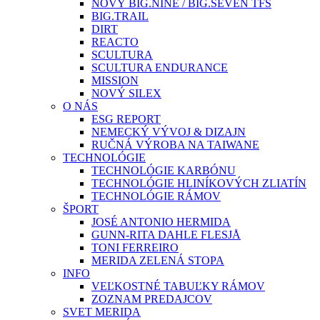
NOVÝ BIG.NINE / BIG.SEVEN TFS
BIG.TRAIL
DIRT
REACTO
SCULTURA
SCULTURA ENDURANCE
MISSION
NOVÝ SILEX
O NÁS
ESG REPORT
NEMECKÝ VÝVOJ & DIZAJN
RUČNÁ VÝROBA NA TAIWANE
TECHNOLÓGIE
TECHNOLÓGIE KARBÓNU
TECHNOLÓGIE HLINÍKOVÝCH ZLIATÍN
TECHNOLÓGIE RÁMOV
ŠPORT
JOSÉ ANTONIO HERMIDA
GUNN-RITA DAHLE FLESJÅ
TONI FERREIRO
MERIDA ZELENÁ STOPA
INFO
VEĽKOSTNÉ TABUĽKY RÁMOV
ZOZNAM PREDAJCOV
SVET MERIDA