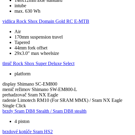
148x12mm axle standard
intube
max. 630 Wh
vidlica
Rock Shox Domain Gold RC E-MTB
Air
170mm suspension travel
Tapered
44mm fork offset
29x3.0" max wheelsize
tlmič
Rock Shox Super Deluxe Select
platform
display
Shimano SC-EM800
menič režimov
Shimano SW-EM800-L
prehadzovač
Sram NX Eagle
radenie
Limotech RM10 (For SRAM MMX) / Sram NX Eagle
Single Click
brzdy
Sram DB8 Stealth / Sram DB8 stealth
4 piston
brzdové kotúče
Sram HS2