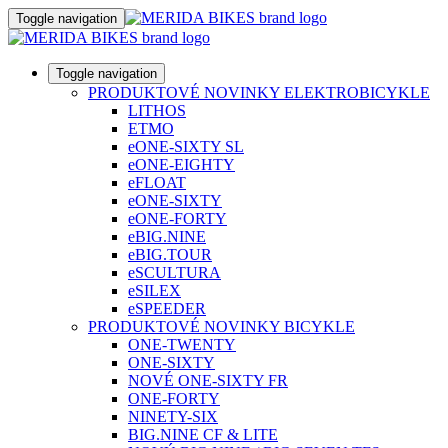
Toggle navigation
Toggle navigation
PRODUKTOVÉ NOVINKY ELEKTROBICYKLE
LITHOS
ETMO
eONE-SIXTY SL
eONE-EIGHTY
eFLOAT
eONE-SIXTY
eONE-FORTY
eBIG.NINE
eBIG.TOUR
eSCULTURA
eSILEX
eSPEEDER
PRODUKTOVÉ NOVINKY BICYKLE
ONE-TWENTY
ONE-SIXTY
NOVÉ ONE-SIXTY FR
ONE-FORTY
NINETY-SIX
BIG.NINE CF & LITE