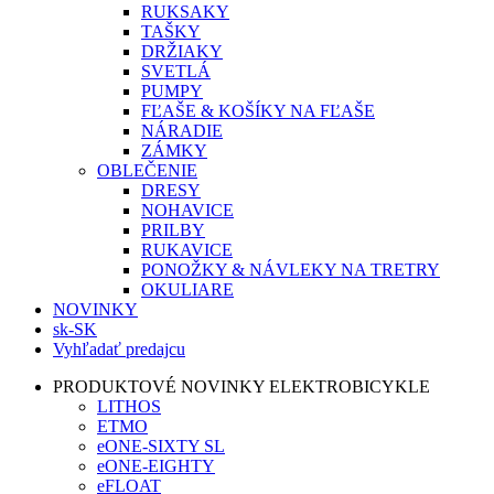
RUKSAKY
TAŠKY
DRŽIAKY
SVETLÁ
PUMPY
FĽAŠE & KOŠÍKY NA FĽAŠE
NÁRADIE
ZÁMKY
OBLEČENIE
DRESY
NOHAVICE
PRILBY
RUKAVICE
PONOŽKY & NÁVLEKY NA TRETRY
OKULIARE
NOVINKY
sk-SK
Vyhľadať predajcu
PRODUKTOVÉ NOVINKY ELEKTROBICYKLE
LITHOS
ETMO
eONE-SIXTY SL
eONE-EIGHTY
eFLOAT