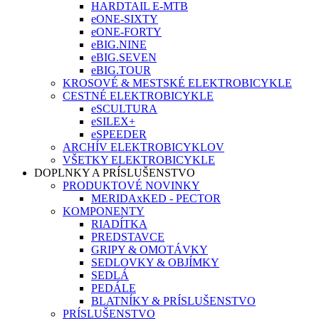
HARDTAIL E-MTB
eONE-SIXTY
eONE-FORTY
eBIG.NINE
eBIG.SEVEN
eBIG.TOUR
KROSOVÉ & MESTSKÉ ELEKTROBICYKLE
CESTNÉ ELEKTROBICYKLE
eSCULTURA
eSILEX+
eSPEEDER
ARCHÍV ELEKTROBICYKLOV
VŠETKY ELEKTROBICYKLE
DOPLNKY A PRÍSLUŠENSTVO
PRODUKTOVÉ NOVINKY
MERIDAxKED - PECTOR
KOMPONENTY
RIADÍTKA
PREDSTAVCE
GRIPY & OMOTÁVKY
SEDLOVKY & OBJÍMKY
SEDLÁ
PEDÁLE
BLATNÍKY & PRÍSLUŠENSTVO
PRÍSLUŠENSTVO