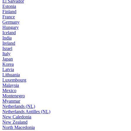
El Salvador
Estonia
Finland
France
Germany
Hungary
Iceland
India
Ireland
Israel
Italy
Japan
Korea
Latvia
Lithuania
Luxembourg
Malaysia
Mexico
Montenegro
Myanmar
Netherlands (NL)
Netherlands Antilles (NL)
New Caledonia
New Zealand
North Macedonia