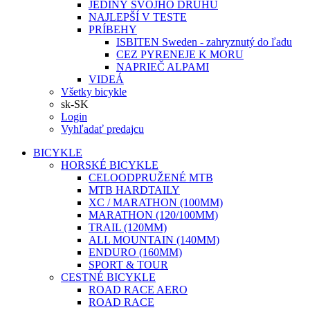
JEDINÝ SVOJHO DRUHU
NAJLEPŠÍ V TESTE
PRÍBEHY
ISBITEN Sweden - zahryznutý do ľadu
CEZ PYRENEJE K MORU
NAPRIEČ ALPAMI
VIDEÁ
Všetky bicykle
sk-SK
Login
Vyhľadať predajcu
BICYKLE
HORSKÉ BICYKLE
CELOODPRUŽENÉ MTB
MTB HARDTAILY
XC / MARATHON (100MM)
MARATHON (120/100MM)
TRAIL (120MM)
ALL MOUNTAIN (140MM)
ENDURO (160MM)
SPORT & TOUR
CESTNÉ BICYKLE
ROAD RACE AERO
ROAD RACE