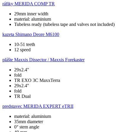
ráfiky
MERIDA COMP TR
29mm inner width
material: aluminium
Tubeless ready (tubeless tape and valves not included)
kazeta
Shimano Deore M6100
10-51 teeth
12 speed
plášte
Maxxis Dissector / Maxxis Forekaster
29x2.4"
fold
TR EXO 3C MaxxTerra
29x2.4"
fold
TR Dual
predstavec
MERIDA EXPERT eTRII
material: aluminium
35mm diameter
0° stem angle