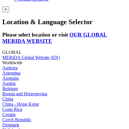
×
Location & Language Selector
Please select location or visit
OUR GLOBAL
MERIDA WEBSITE
GLOBAL
MERIDA Global Website (EN)
Worldwide
Andorra
Argentina
Australia
Austria
Belgium
Bosnia and Herzegovina
China
China - Hong Kong
Costa Rica
Croatia
Czech Republic
Denmark