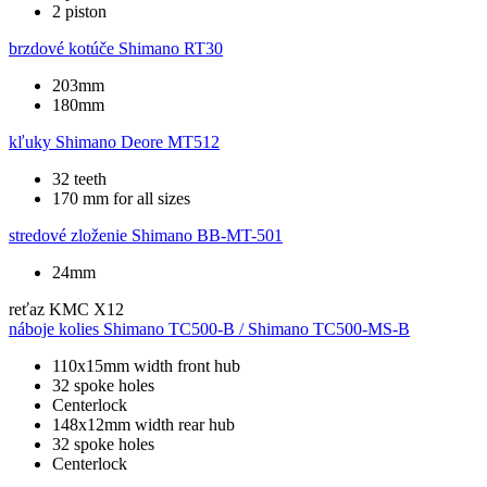
2 piston
brzdové kotúče
Shimano RT30
203mm
180mm
kľuky
Shimano Deore MT512
32 teeth
170 mm for all sizes
stredové zloženie
Shimano BB-MT-501
24mm
reťaz
KMC X12
náboje kolies
Shimano TC500-B / Shimano TC500-MS-B
110x15mm width front hub
32 spoke holes
Centerlock
148x12mm width rear hub
32 spoke holes
Centerlock