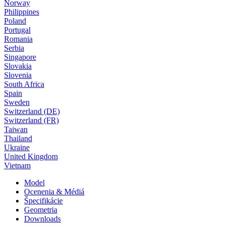
Norway
Philippines
Poland
Portugal
Romania
Serbia
Singapore
Slovakia
Slovenia
South Africa
Spain
Sweden
Switzerland (DE)
Switzerland (FR)
Taiwan
Thailand
Ukraine
United Kingdom
Vietnam
Model
Ocenenia & Médiá
Špecifikácie
Geometria
Downloads