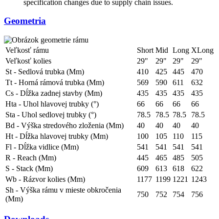
specification changes due to supply chain issues.
Geometria
Veľkosť rámu
Short
Mid
Long
XLong
Veľkosť kolies
29"
29"
29"
29"
St - Sedlová trubka (Mm)
410
425
445
470
Tt - Horná rámová trubka (Mm)
569
590
611
632
Cs - Dĺžka zadnej stavby (Mm)
435
435
435
435
Hta - Uhol hlavovej trubky (°)
66
66
66
66
Sta - Uhol sedlovej trubky (°)
78.5
78.5
78.5
78.5
Bd - Výška stredového zloženia (Mm)
40
40
40
40
Ht - Dĺžka hlavovej trubky (Mm)
100
105
110
115
Fl - Dĺžka vidlice (Mm)
541
541
541
541
R - Reach (Mm)
445
465
485
505
S - Stack (Mm)
609
613
618
622
Wb - Rázvor kolies (Mm)
1177
1199
1221
1243
Sh - Výška rámu v mieste obkročenia
750
752
754
756
(Mm)