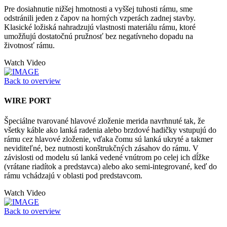
Pre dosiahnutie nižšej hmotnosti a vyššej tuhosti rámu, sme
odstránili jeden z čapov na horných vzperách zadnej stavby.
Klasické ložiská nahradzujú vlastnosti materiálu rámu, ktoré
umožňujú dostatočnú pružnosť bez negatívneho dopadu na
životnosť rámu.
Watch Video
Back to overview
WIRE PORT
Špeciálne tvarované hlavové zloženie merida navrhnuté tak, že
všetky káble ako lanká radenia alebo brzdové hadičky vstupujú do
rámu cez hlavové zloženie, vďaka čomu sú lanká ukryté a takmer
neviditeľné, bez nutnosti konštrukčných zásahov do rámu. V
závislosti od modelu sú lanká vedené vnútrom po celej ich dĺžke
(vrátane riadítok a predstavca) alebo ako semi-integrované, keď do
rámu vchádzajú v oblasti pod predstavcom.
Watch Video
Back to overview