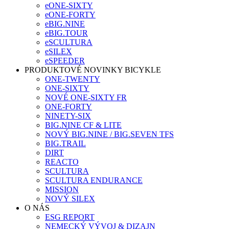
eONE-SIXTY
eONE-FORTY
eBIG.NINE
eBIG.TOUR
eSCULTURA
eSILEX
eSPEEDER
PRODUKTOVÉ NOVINKY BICYKLE
ONE-TWENTY
ONE-SIXTY
NOVÉ ONE-SIXTY FR
ONE-FORTY
NINETY-SIX
BIG.NINE CF & LITE
NOVÝ BIG.NINE / BIG.SEVEN TFS
BIG.TRAIL
DIRT
REACTO
SCULTURA
SCULTURA ENDURANCE
MISSION
NOVÝ SILEX
O NÁS
ESG REPORT
NEMECKÝ VÝVOJ & DIZAJN