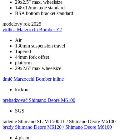
29x2.5" max. wheelsize
148x12mm axle standard
BSA bottom bracket standard
modelový rok
2025
vidlica
Marzocchi Bomber Z2
Air
130mm suspension travel
Tapered
44mm fork offset
platform
29x2.6" max wheelsize
tlmič
Marzocchi Bomber inline
lockout
prehadzovač
Shimano Deore M6100
SGS
radenie
Shimano SL-MT500-IL / Shimano Deore M6100
brzdy
Shimano Deore M6120 / Shimano Deore M6100
4 piston