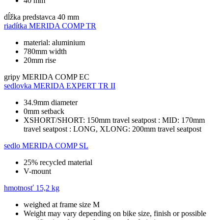
40 mm
dĺžka predstavca
40 mm
riadítka
MERIDA COMP TR
material: aluminium
780mm width
20mm rise
gripy
MERIDA COMP EC
sedlovka
MERIDA EXPERT TR II
34.9mm diameter
0mm setback
XSHORT/SHORT: 150mm travel seatpost : MID: 170mm
travel seatpost : LONG, XLONG: 200mm travel seatpost
sedlo
MERIDA COMP SL
25% recycled material
V-mount
hmotnosť
15,2 kg
weighed at frame size M
Weight may vary depending on bike size, finish or possible