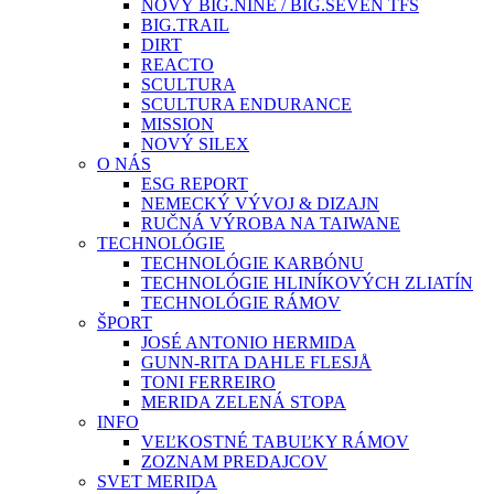
NOVÝ BIG.NINE / BIG.SEVEN TFS
BIG.TRAIL
DIRT
REACTO
SCULTURA
SCULTURA ENDURANCE
MISSION
NOVÝ SILEX
O NÁS
ESG REPORT
NEMECKÝ VÝVOJ & DIZAJN
RUČNÁ VÝROBA NA TAIWANE
TECHNOLÓGIE
TECHNOLÓGIE KARBÓNU
TECHNOLÓGIE HLINÍKOVÝCH ZLIATÍN
TECHNOLÓGIE RÁMOV
ŠPORT
JOSÉ ANTONIO HERMIDA
GUNN-RITA DAHLE FLESJÅ
TONI FERREIRO
MERIDA ZELENÁ STOPA
INFO
VEĽKOSTNÉ TABUĽKY RÁMOV
ZOZNAM PREDAJCOV
SVET MERIDA