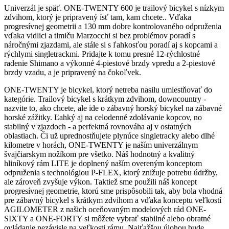
Univerzál je späť. ONE-TWENTY 600 je trailový bicykel s nízkym
zdvihom, ktorý je pripravený ísť tam, kam chcete.. Vďaka
progresívnej geometrii a 130 mm dobre kontrolovaného odpruženia
vďaka vidlici a tlmiču Marzocchi si bez problémov poradí s
náročnými zjazdami, ale stále si s ľahkosťou poradí aj s kopcami a
rýchlymi singletrackmi. Pridajte k tomu presné 12-rýchlostné
radenie Shimano a výkonné 4-piestové brzdy vpredu a 2-piestové
brzdy vzadu, a je pripravený na čokoľvek.
ONE-TWENTY je bicykel, ktorý netreba nasilu umiestňovať do
kategórie. Trailový bicykel s krátkym zdvihom, downcountry -
nazvite to, ako chcete, ale ide o zábavný horský bicykel na zábavné
horské zážitky. Ľahký aj na celodenné zdolávanie kopcov, no
stabilný v zjazdoch - a perfektná rovnováha aj v ostatných
oblastiach. Či už uprednostňujete plynúce singletracky alebo dlhé
kilometre v horách, ONE-TWENTY je naším univerzálnym
švajčiarskym nožíkom pre všetko. Náš hodnotný a kvalitný
hliníkový rám LITE je doplnený naším overeným konceptom
odpruženia s technológiou P-FLEX, ktorý znižuje potrebu údržby,
ale zároveň zvyšuje výkon. Taktiež sme použili náš koncept
progresívnej geometrie, ktorú sme prispôsobili tak, aby bola vhodná
pre zábavný bicykel s krátkym zdvihom a vďaka konceptu veľkostí
AGILOMETER z našich oceňovaným modelových rád ONE-
SIXTY a ONE-FORTY si môžete vybrať stabilné alebo obratné
ovládanie nezávisle na veľkosti rámu. Najťažšou úlohou bude