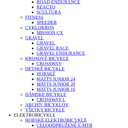
ROAD ENDURANCE
REACTO
SCULTURA
FITNESS
SPEEDER
CYKLOKROS
MISSION CX
GRAVEL
GRAVEL
GRAVEL RACE
GRAVEL ENDURANCE
KROSOVÉ BICYKLE
CROSSWAY
DETSKÉ BICYKLE
HORSKÉ
MATTS JUNIOR 24
MATTS JUNIOR 20
MATTS JUNIOR 16
DÁMSKE BICYKLE
CROSSWAY L
ARCHÍV BICYKLOV
VŠETKY BICYKLE
ELEKTROBICYKLE
HORSKÉ ELEKTROBICYKLE
CELOODPRUŽENÉ E-MTB