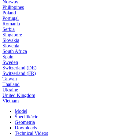
Norway
Philippines
Poland
Portugal
Romania
Serbia
Singapore
Slovakia
Slovenia
South Africa
Spain
Sweden
Switzerland (DE)
Switzerland (FR)
Taiwan
Thailand
Ukraine
United Kingdom
Vietnam
Model
Špecifikácie
Geometria
Downloads
Technical Videos