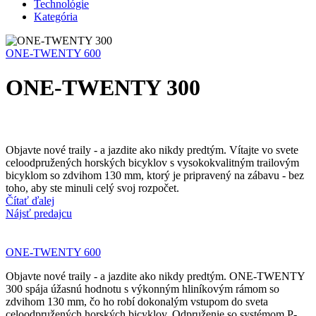
Technológie
Kategória
ONE-TWENTY 600
ONE-TWENTY 300
Objavte nové traily - a jazdite ako nikdy predtým. Vítajte vo svete
celoodpružených horských bicyklov s vysokokvalitným trailovým
bicyklom so zdvihom 130 mm, ktorý je pripravený na zábavu - bez
toho, aby ste minuli celý svoj rozpočet.
Čítať ďalej
Nájsť predajcu
ONE-TWENTY 600
Objavte nové traily - a jazdite ako nikdy predtým. ONE-TWENTY
300 spája úžasnú hodnotu s výkonným hliníkovým rámom so
zdvihom 130 mm, čo ho robí dokonalým vstupom do sveta
celoodpružených horských bicyklov. Odpruženie so systémom P-