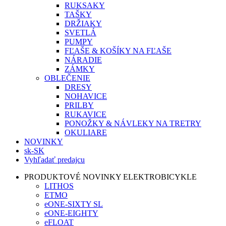
RUKSAKY
TAŠKY
DRŽIAKY
SVETLÁ
PUMPY
FĽAŠE & KOŠÍKY NA FĽAŠE
NÁRADIE
ZÁMKY
OBLEČENIE
DRESY
NOHAVICE
PRILBY
RUKAVICE
PONOŽKY & NÁVLEKY NA TRETRY
OKULIARE
NOVINKY
sk-SK
Vyhľadať predajcu
PRODUKTOVÉ NOVINKY ELEKTROBICYKLE
LITHOS
ETMO
eONE-SIXTY SL
eONE-EIGHTY
eFLOAT