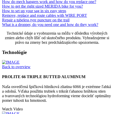
How do mech hangers work and how do you replace one?
How to get the right sized MERIDA bike for you?
How to set up your sag in six easy steps
Remove, replace and route cables with WIRE PORT
Repair a tubeless tyre puncture on the trail
What is a dropper, do you need one and how do they work?
Technické údaje a vyobrazenia sa môžu v dôsledku výrobných
zmien alebo chýb líšiť od skutočného produktu. Vyhradzujeme si
právo na zmeny bez predchádzajúceho upozornenia.
Technológie
Back to overview
PROLITE 66 TRIPLE BUTTED ALUMINUM
Naša osvedčená špičková hliníková zliatina 6066 je extrémne ľahká
a odolná. Vďaka použitiu trubiek s trikrát ťahanou hrúbkou stien
a tvarovaných technológiou hydroforming vieme docieliť optimálny
pomer tuhosti ku hmotnosti.
Watch Video