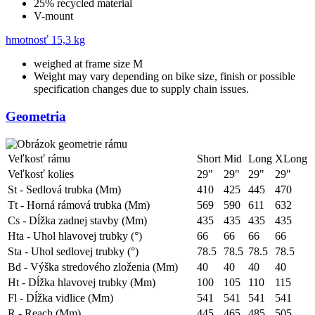
25% recycled material
V-mount
hmotnosť
15,3 kg
weighed at frame size M
Weight may vary depending on bike size, finish or possible
specification changes due to supply chain issues.
Geometria
Veľkosť rámu
Short
Mid
Long
XLong
Veľkosť kolies
29"
29"
29"
29"
St - Sedlová trubka (Mm)
410
425
445
470
Tt - Horná rámová trubka (Mm)
569
590
611
632
Cs - Dĺžka zadnej stavby (Mm)
435
435
435
435
Hta - Uhol hlavovej trubky (°)
66
66
66
66
Sta - Uhol sedlovej trubky (°)
78.5
78.5
78.5
78.5
Bd - Výška stredového zloženia (Mm)
40
40
40
40
Ht - Dĺžka hlavovej trubky (Mm)
100
105
110
115
Fl - Dĺžka vidlice (Mm)
541
541
541
541
R - Reach (Mm)
445
465
485
505