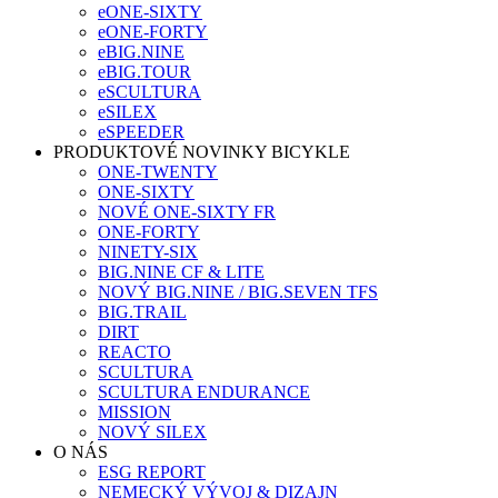
eONE-SIXTY
eONE-FORTY
eBIG.NINE
eBIG.TOUR
eSCULTURA
eSILEX
eSPEEDER
PRODUKTOVÉ NOVINKY BICYKLE
ONE-TWENTY
ONE-SIXTY
NOVÉ ONE-SIXTY FR
ONE-FORTY
NINETY-SIX
BIG.NINE CF & LITE
NOVÝ BIG.NINE / BIG.SEVEN TFS
BIG.TRAIL
DIRT
REACTO
SCULTURA
SCULTURA ENDURANCE
MISSION
NOVÝ SILEX
O NÁS
ESG REPORT
NEMECKÝ VÝVOJ & DIZAJN