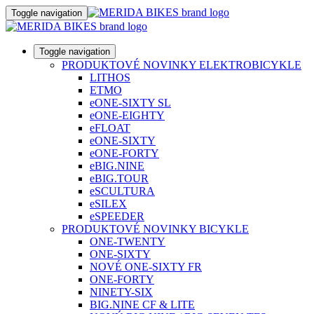
Toggle navigation
Toggle navigation
PRODUKTOVÉ NOVINKY ELEKTROBICYKLE
LITHOS
ETMO
eONE-SIXTY SL
eONE-EIGHTY
eFLOAT
eONE-SIXTY
eONE-FORTY
eBIG.NINE
eBIG.TOUR
eSCULTURA
eSILEX
eSPEEDER
PRODUKTOVÉ NOVINKY BICYKLE
ONE-TWENTY
ONE-SIXTY
NOVÉ ONE-SIXTY FR
ONE-FORTY
NINETY-SIX
BIG.NINE CF & LITE