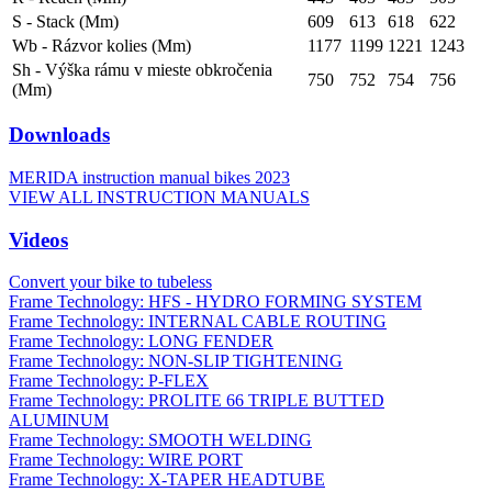
S - Stack (Mm)
609
613
618
622
Wb - Rázvor kolies (Mm)
1177
1199
1221
1243
Sh - Výška rámu v mieste obkročenia
750
752
754
756
(Mm)
Downloads
MERIDA instruction manual bikes 2023
VIEW ALL INSTRUCTION MANUALS
Videos
Convert your bike to tubeless
Frame Technology: HFS - HYDRO FORMING SYSTEM
Frame Technology: INTERNAL CABLE ROUTING
Frame Technology: LONG FENDER
Frame Technology: NON-SLIP TIGHTENING
Frame Technology: P-FLEX
Frame Technology: PROLITE 66 TRIPLE BUTTED
ALUMINUM
Frame Technology: SMOOTH WELDING
Frame Technology: WIRE PORT
Frame Technology: X-TAPER HEADTUBE