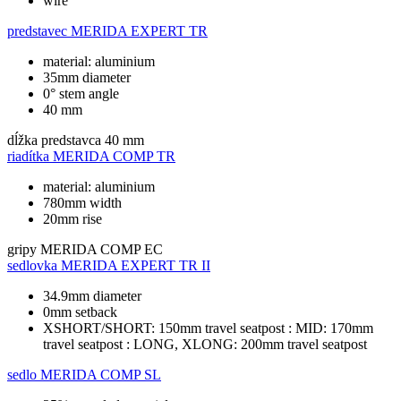
wire
predstavec
MERIDA EXPERT TR
material: aluminium
35mm diameter
0° stem angle
40 mm
dĺžka predstavca
40 mm
riadítka
MERIDA COMP TR
material: aluminium
780mm width
20mm rise
gripy
MERIDA COMP EC
sedlovka
MERIDA EXPERT TR II
34.9mm diameter
0mm setback
XSHORT/SHORT: 150mm travel seatpost : MID: 170mm
travel seatpost : LONG, XLONG: 200mm travel seatpost
sedlo
MERIDA COMP SL