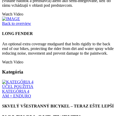
(vrátane riadítok a predstavca) alebo ako semi-integrované, keď do
rámu vchádzajú v oblasti pod predstavcom.
Watch Video
Back to overview
LONG FENDER
An optional extra coverage mudguard that bolts rigidly to the back
end of our bikes, protecting the rider from dirt and water spray while
reducing noise, movement and prevent damage to the paintwork.
Watch Video
Kategória
ÚČEL POUŽITIA
KATEGÓRIA 4
AM + ENDURO
SKVELÝ VŠESTRANNÝ BICYKEL – TERAZ EŠTE LEPŠÍ