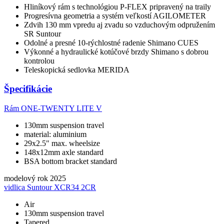
Hliníkový rám s technológiou P-FLEX pripravený na traily
Progresívna geometria a systém veľkostí AGILOMETER
Zdvih 130 mm vpredu aj zvadu so vzduchovým odpružením
SR Suntour
Odolné a presné 10-rýchlostné radenie Shimano CUES
Výkonné a hydraulické kotúčové brzdy Shimano s dobrou
kontrolou
Teleskopická sedlovka MERIDA
Špecifikácie
Rám
ONE-TWENTY LITE V
130mm suspension travel
material: aluminium
29x2.5" max. wheelsize
148x12mm axle standard
BSA bottom bracket standard
modelový rok
2025
vidlica
Suntour XCR34 2CR
Air
130mm suspension travel
Tapered