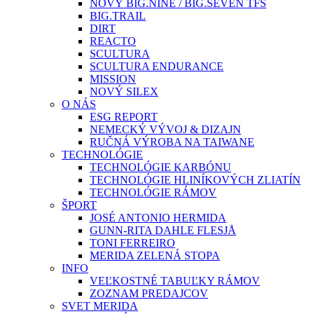
NOVÝ BIG.NINE / BIG.SEVEN TFS
BIG.TRAIL
DIRT
REACTO
SCULTURA
SCULTURA ENDURANCE
MISSION
NOVÝ SILEX
O NÁS
ESG REPORT
NEMECKÝ VÝVOJ & DIZAJN
RUČNÁ VÝROBA NA TAIWANE
TECHNOLÓGIE
TECHNOLÓGIE KARBÓNU
TECHNOLÓGIE HLINÍKOVÝCH ZLIATÍN
TECHNOLÓGIE RÁMOV
ŠPORT
JOSÉ ANTONIO HERMIDA
GUNN-RITA DAHLE FLESJÅ
TONI FERREIRO
MERIDA ZELENÁ STOPA
INFO
VEĽKOSTNÉ TABUĽKY RÁMOV
ZOZNAM PREDAJCOV
SVET MERIDA