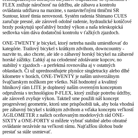
FLEX znižuje náročnosť na údržbu, ale zábavu a kontrolu
ovládania udržiava na maxime, s nastaviteľnými tlmičmi SR
Suntour, ktoré tlmia nerovnosti. Systém radenia Shimano CUES
zaručuje presné, ale zároveň odolné radenie, hydraulické kotúčové
brzdy poskytujú spoľahlivý brzdný výkon a naša teleskopická
sedlovka vám dáva dodatočnú kontrolu v ťažkých zjazdoch.
ONE-TWENTY je bicykel, ktorý netreba nasilu umiestňovať do
kategórie. Trailový bicykel s krátkym zdvihom, downcountry -
nazvite to, ako chcete, ale ide o zábavný horský bicykel na zábavné
horské zážitky. Ľahký aj na celodenné zdolávanie kopcov, no
stabilný v zjazdoch - a perfektná rovnováha aj v ostatných
oblastiach. Či už uprednostňujete plynúce singletracky alebo dlhé
kilometre v horách, ONE-TWENTY je naším univerzálnym
švajčiarskym nožíkom pre všetko. Náš hodnotný a kvalitný
hliníkový rám LITE je doplnený naším overeným konceptom
odpruženia s technológiou P-FLEX, ktorý znižuje potrebu údržby,
ale zároveň zvyšuje výkon. Taktiež sme použili náš koncept
progresívnej geometrie, ktorú sme prispôsobili tak, aby bola vhodná
pre zábavný bicykel s krátkym zdvihom a vďaka konceptu veľkostí
AGILOMETER z našich oceňovaným modelových rád ONE-
SIXTY a ONE-FORTY si môžete vybrať stabilné alebo obratné
ovládanie nezávisle na veľkosti rámu. Najťažšou úlohou bude
prestať sa stále usmievať.