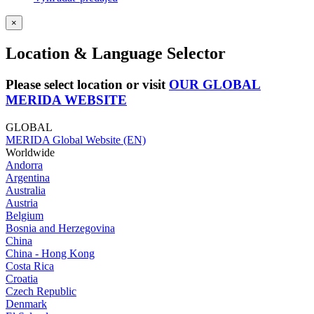
×
Location & Language Selector
Please select location or visit
OUR GLOBAL
MERIDA WEBSITE
GLOBAL
MERIDA Global Website (EN)
Worldwide
Andorra
Argentina
Australia
Austria
Belgium
Bosnia and Herzegovina
China
China - Hong Kong
Costa Rica
Croatia
Czech Republic
Denmark