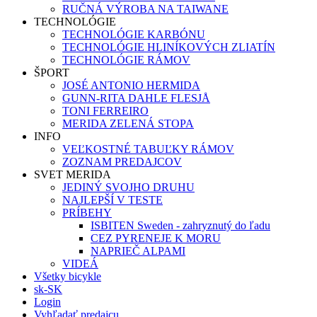
RUČNÁ VÝROBA NA TAIWANE
TECHNOLÓGIE
TECHNOLÓGIE KARBÓNU
TECHNOLÓGIE HLINÍKOVÝCH ZLIATÍN
TECHNOLÓGIE RÁMOV
ŠPORT
JOSÉ ANTONIO HERMIDA
GUNN-RITA DAHLE FLESJÅ
TONI FERREIRO
MERIDA ZELENÁ STOPA
INFO
VEĽKOSTNÉ TABUĽKY RÁMOV
ZOZNAM PREDAJCOV
SVET MERIDA
JEDINÝ SVOJHO DRUHU
NAJLEPŠÍ V TESTE
PRÍBEHY
ISBITEN Sweden - zahryznutý do ľadu
CEZ PYRENEJE K MORU
NAPRIEČ ALPAMI
VIDEÁ
Všetky bicykle
sk-SK
Login
Vyhľadať predajcu