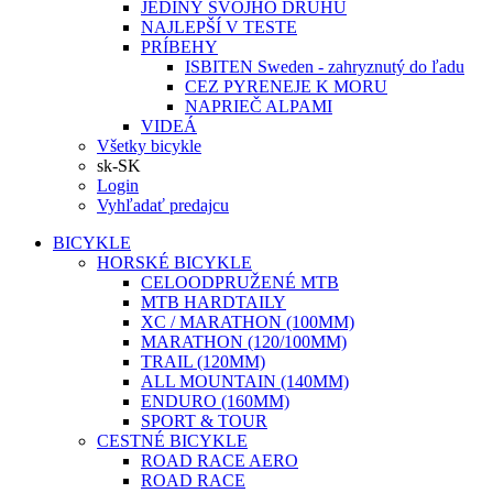
JEDINÝ SVOJHO DRUHU
NAJLEPŠÍ V TESTE
PRÍBEHY
ISBITEN Sweden - zahryznutý do ľadu
CEZ PYRENEJE K MORU
NAPRIEČ ALPAMI
VIDEÁ
Všetky bicykle
sk-SK
Login
Vyhľadať predajcu
BICYKLE
HORSKÉ BICYKLE
CELOODPRUŽENÉ MTB
MTB HARDTAILY
XC / MARATHON (100MM)
MARATHON (120/100MM)
TRAIL (120MM)
ALL MOUNTAIN (140MM)
ENDURO (160MM)
SPORT & TOUR
CESTNÉ BICYKLE
ROAD RACE AERO
ROAD RACE