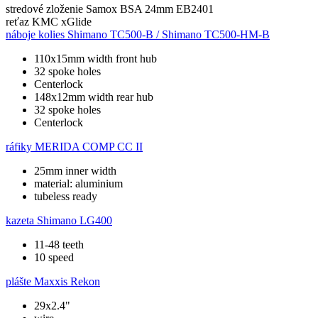
stredové zloženie
Samox BSA 24mm EB2401
reťaz
KMC xGlide
náboje kolies
Shimano TC500-B / Shimano TC500-HM-B
110x15mm width front hub
32 spoke holes
Centerlock
148x12mm width rear hub
32 spoke holes
Centerlock
ráfiky
MERIDA COMP CC II
25mm inner width
material: aluminium
tubeless ready
kazeta
Shimano LG400
11-48 teeth
10 speed
plášte
Maxxis Rekon
29x2.4"