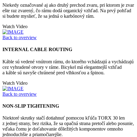
Niekedy označované aj ako druhý prechod zvaru, pri ktorom je zvar
ešte raz zvarený, čo rámu dodá organický vzhľad. Na prvý pohľad
si budete myslieť, že sa jedná o karbónový rám.
Watch Video
Back to overview
INTERNAL CABLE ROUTING
Káble sú vedené vnútrom rámu, do ktorého vchádzajú a vychádzajú
cez vyhradené otvory v ráme. Bicykel má elegantnejší vzhľad
a káble sú navyše chránené pred vlhkosťou a špinou.
Watch Video
Back to overview
NON-SLIP TIGHTENING
Niektoré skrutky stačí dotiahnuť pomocou kľúča TORX 30 len
z jednej strany, bez rizika, že sa opačná strana pretočí alebo posunie,
vďaka čomu je doťahovanie dôležitých komponentov omnoho
jednoduchšie a priamočiarejšie.