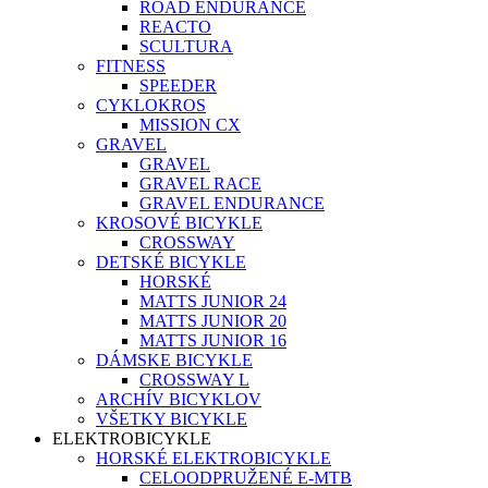
ROAD ENDURANCE
REACTO
SCULTURA
FITNESS
SPEEDER
CYKLOKROS
MISSION CX
GRAVEL
GRAVEL
GRAVEL RACE
GRAVEL ENDURANCE
KROSOVÉ BICYKLE
CROSSWAY
DETSKÉ BICYKLE
HORSKÉ
MATTS JUNIOR 24
MATTS JUNIOR 20
MATTS JUNIOR 16
DÁMSKE BICYKLE
CROSSWAY L
ARCHÍV BICYKLOV
VŠETKY BICYKLE
ELEKTROBICYKLE
HORSKÉ ELEKTROBICYKLE
CELOODPRUŽENÉ E-MTB