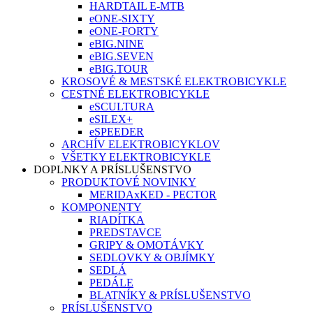
HARDTAIL E-MTB
eONE-SIXTY
eONE-FORTY
eBIG.NINE
eBIG.SEVEN
eBIG.TOUR
KROSOVÉ & MESTSKÉ ELEKTROBICYKLE
CESTNÉ ELEKTROBICYKLE
eSCULTURA
eSILEX+
eSPEEDER
ARCHÍV ELEKTROBICYKLOV
VŠETKY ELEKTROBICYKLE
DOPLNKY A PRÍSLUŠENSTVO
PRODUKTOVÉ NOVINKY
MERIDAxKED - PECTOR
KOMPONENTY
RIADÍTKA
PREDSTAVCE
GRIPY & OMOTÁVKY
SEDLOVKY & OBJÍMKY
SEDLÁ
PEDÁLE
BLATNÍKY & PRÍSLUŠENSTVO
PRÍSLUŠENSTVO