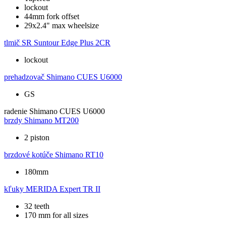
lockout
44mm fork offset
29x2.4" max wheelsize
tlmič
SR Suntour Edge Plus 2CR
lockout
prehadzovač
Shimano CUES U6000
GS
radenie
Shimano CUES U6000
brzdy
Shimano MT200
2 piston
brzdové kotúče
Shimano RT10
180mm
kľuky
MERIDA Expert TR II
32 teeth
170 mm for all sizes