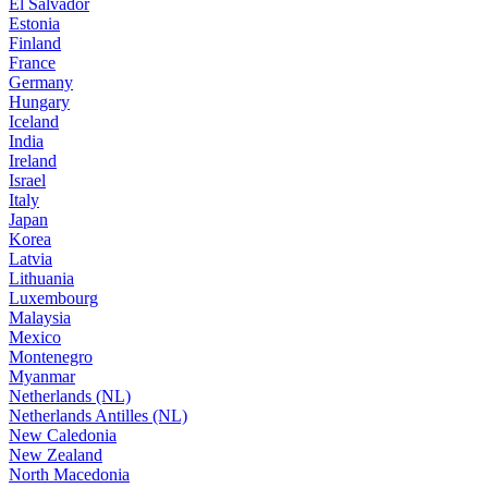
El Salvador
Estonia
Finland
France
Germany
Hungary
Iceland
India
Ireland
Israel
Italy
Japan
Korea
Latvia
Lithuania
Luxembourg
Malaysia
Mexico
Montenegro
Myanmar
Netherlands (NL)
Netherlands Antilles (NL)
New Caledonia
New Zealand
North Macedonia