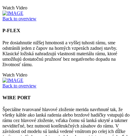
Watch Video
Back to overview
P-FLEX
Pre dosiahnutie nižšej hmotnosti a vyššej tuhosti rámu, sme
odstránili jeden z čapov na horných vzperách zadnej stavby.
Klasické ložiská nahradzujú vlastnosti materiálu rámu, ktoré
umožňujú dostatočnú pružnosť bez negatívneho dopadu na
životnosť rámu.
Watch Video
Back to overview
WIRE PORT
Špeciálne tvarované hlavové zloženie merida navrhnuté tak, že
všetky káble ako lanká radenia alebo brzdové hadičky vstupujú do
rámu cez hlavové zloženie, vďaka čomu sú lanká ukryté a takmer
neviditeľné, bez nutnosti konštrukčných zásahov do rámu. V
závislosti od modelu sú lanká vedené vnútrom po celej ich dĺžke