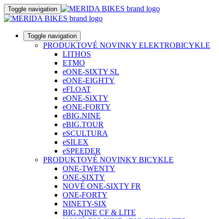
Toggle navigation
Toggle navigation
PRODUKTOVÉ NOVINKY ELEKTROBICYKLE
LITHOS
ETMO
eONE-SIXTY SL
eONE-EIGHTY
eFLOAT
eONE-SIXTY
eONE-FORTY
eBIG.NINE
eBIG.TOUR
eSCULTURA
eSILEX
eSPEEDER
PRODUKTOVÉ NOVINKY BICYKLE
ONE-TWENTY
ONE-SIXTY
NOVÉ ONE-SIXTY FR
ONE-FORTY
NINETY-SIX
BIG.NINE CF & LITE