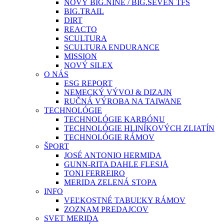
NOVÝ BIG.NINE / BIG.SEVEN TFS
BIG.TRAIL
DIRT
REACTO
SCULTURA
SCULTURA ENDURANCE
MISSION
NOVÝ SILEX
O NÁS
ESG REPORT
NEMECKÝ VÝVOJ & DIZAJN
RUČNÁ VÝROBA NA TAIWANE
TECHNOLÓGIE
TECHNOLÓGIE KARBÓNU
TECHNOLÓGIE HLINÍKOVÝCH ZLIATÍN
TECHNOLÓGIE RÁMOV
ŠPORT
JOSÉ ANTONIO HERMIDA
GUNN-RITA DAHLE FLESJÅ
TONI FERREIRO
MERIDA ZELENÁ STOPA
INFO
VEĽKOSTNÉ TABUĽKY RÁMOV
ZOZNAM PREDAJCOV
SVET MERIDA