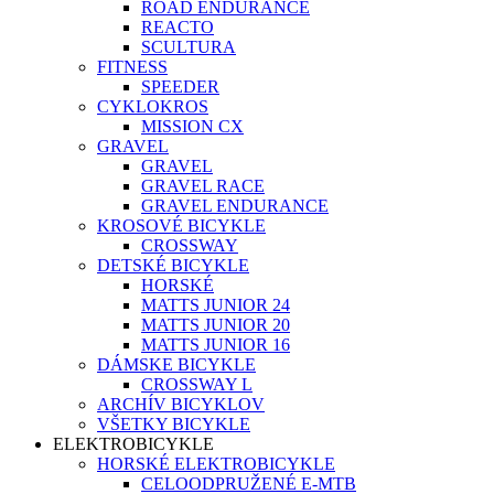
ROAD ENDURANCE
REACTO
SCULTURA
FITNESS
SPEEDER
CYKLOKROS
MISSION CX
GRAVEL
GRAVEL
GRAVEL RACE
GRAVEL ENDURANCE
KROSOVÉ BICYKLE
CROSSWAY
DETSKÉ BICYKLE
HORSKÉ
MATTS JUNIOR 24
MATTS JUNIOR 20
MATTS JUNIOR 16
DÁMSKE BICYKLE
CROSSWAY L
ARCHÍV BICYKLOV
VŠETKY BICYKLE
ELEKTROBICYKLE
HORSKÉ ELEKTROBICYKLE
CELOODPRUŽENÉ E-MTB