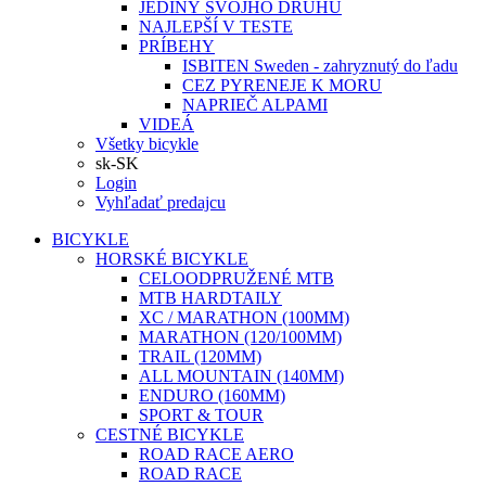
JEDINÝ SVOJHO DRUHU
NAJLEPŠÍ V TESTE
PRÍBEHY
ISBITEN Sweden - zahryznutý do ľadu
CEZ PYRENEJE K MORU
NAPRIEČ ALPAMI
VIDEÁ
Všetky bicykle
sk-SK
Login
Vyhľadať predajcu
BICYKLE
HORSKÉ BICYKLE
CELOODPRUŽENÉ MTB
MTB HARDTAILY
XC / MARATHON (100MM)
MARATHON (120/100MM)
TRAIL (120MM)
ALL MOUNTAIN (140MM)
ENDURO (160MM)
SPORT & TOUR
CESTNÉ BICYKLE
ROAD RACE AERO
ROAD RACE