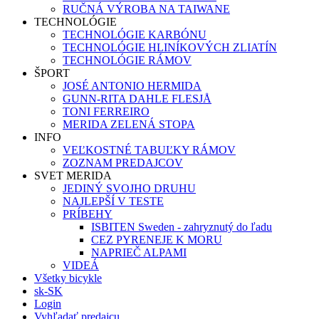
RUČNÁ VÝROBA NA TAIWANE
TECHNOLÓGIE
TECHNOLÓGIE KARBÓNU
TECHNOLÓGIE HLINÍKOVÝCH ZLIATÍN
TECHNOLÓGIE RÁMOV
ŠPORT
JOSÉ ANTONIO HERMIDA
GUNN-RITA DAHLE FLESJÅ
TONI FERREIRO
MERIDA ZELENÁ STOPA
INFO
VEĽKOSTNÉ TABUĽKY RÁMOV
ZOZNAM PREDAJCOV
SVET MERIDA
JEDINÝ SVOJHO DRUHU
NAJLEPŠÍ V TESTE
PRÍBEHY
ISBITEN Sweden - zahryznutý do ľadu
CEZ PYRENEJE K MORU
NAPRIEČ ALPAMI
VIDEÁ
Všetky bicykle
sk-SK
Login
Vyhľadať predajcu