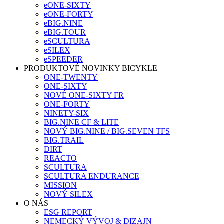
eONE-SIXTY
eONE-FORTY
eBIG.NINE
eBIG.TOUR
eSCULTURA
eSILEX
eSPEEDER
PRODUKTOVÉ NOVINKY BICYKLE
ONE-TWENTY
ONE-SIXTY
NOVÉ ONE-SIXTY FR
ONE-FORTY
NINETY-SIX
BIG.NINE CF & LITE
NOVÝ BIG.NINE / BIG.SEVEN TFS
BIG.TRAIL
DIRT
REACTO
SCULTURA
SCULTURA ENDURANCE
MISSION
NOVÝ SILEX
O NÁS
ESG REPORT
NEMECKÝ VÝVOJ & DIZAJN