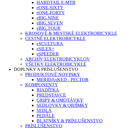
HARDTAIL E-MTB
eONE-SIXTY
eONE-FORTY
eBIG.NINE
eBIG.SEVEN
eBIG.TOUR
KROSOVÉ & MESTSKÉ ELEKTROBICYKLE
CESTNÉ ELEKTROBICYKLE
eSCULTURA
eSILEX+
eSPEEDER
ARCHÍV ELEKTROBICYKLOV
VŠETKY ELEKTROBICYKLE
DOPLNKY A PRÍSLUŠENSTVO
PRODUKTOVÉ NOVINKY
MERIDAxKED - PECTOR
KOMPONENTY
RIADÍTKA
PREDSTAVCE
GRIPY & OMOTÁVKY
SEDLOVKY & OBJÍMKY
SEDLÁ
PEDÁLE
BLATNÍKY & PRÍSLUŠENSTVO
PRÍSLUŠENSTVO