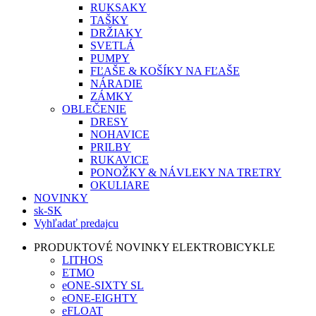
RUKSAKY
TAŠKY
DRŽIAKY
SVETLÁ
PUMPY
FĽAŠE & KOŠÍKY NA FĽAŠE
NÁRADIE
ZÁMKY
OBLEČENIE
DRESY
NOHAVICE
PRILBY
RUKAVICE
PONOŽKY & NÁVLEKY NA TRETRY
OKULIARE
NOVINKY
sk-SK
Vyhľadať predajcu
PRODUKTOVÉ NOVINKY ELEKTROBICYKLE
LITHOS
ETMO
eONE-SIXTY SL
eONE-EIGHTY
eFLOAT