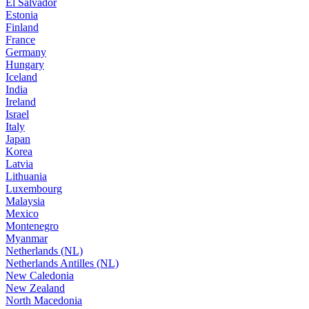
El Salvador
Estonia
Finland
France
Germany
Hungary
Iceland
India
Ireland
Israel
Italy
Japan
Korea
Latvia
Lithuania
Luxembourg
Malaysia
Mexico
Montenegro
Myanmar
Netherlands (NL)
Netherlands Antilles (NL)
New Caledonia
New Zealand
North Macedonia