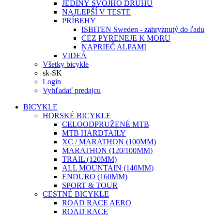
JEDINÝ SVOJHO DRUHU
NAJLEPŠÍ V TESTE
PRÍBEHY
ISBITEN Sweden - zahryznutý do ľadu
CEZ PYRENEJE K MORU
NAPRIEČ ALPAMI
VIDEÁ
Všetky bicykle
sk-SK
Login
Vyhľadať predajcu
BICYKLE
HORSKÉ BICYKLE
CELOODPRUŽENÉ MTB
MTB HARDTAILY
XC / MARATHON (100MM)
MARATHON (120/100MM)
TRAIL (120MM)
ALL MOUNTAIN (140MM)
ENDURO (160MM)
SPORT & TOUR
CESTNÉ BICYKLE
ROAD RACE AERO
ROAD RACE