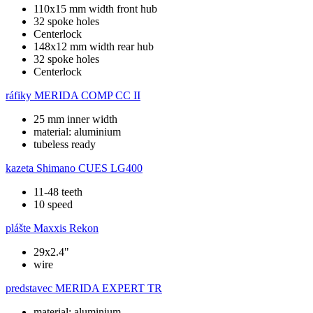
110x15 mm width front hub
32 spoke holes
Centerlock
148x12 mm width rear hub
32 spoke holes
Centerlock
ráfiky
MERIDA COMP CC II
25 mm inner width
material: aluminium
tubeless ready
kazeta
Shimano CUES LG400
11-48 teeth
10 speed
plášte
Maxxis Rekon
29x2.4"
wire
predstavec
MERIDA EXPERT TR
material: aluminium