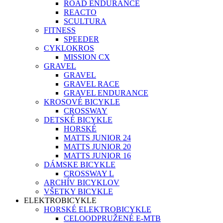
ROAD ENDURANCE
REACTO
SCULTURA
FITNESS
SPEEDER
CYKLOKROS
MISSION CX
GRAVEL
GRAVEL
GRAVEL RACE
GRAVEL ENDURANCE
KROSOVÉ BICYKLE
CROSSWAY
DETSKÉ BICYKLE
HORSKÉ
MATTS JUNIOR 24
MATTS JUNIOR 20
MATTS JUNIOR 16
DÁMSKE BICYKLE
CROSSWAY L
ARCHÍV BICYKLOV
VŠETKY BICYKLE
ELEKTROBICYKLE
HORSKÉ ELEKTROBICYKLE
CELOODPRUŽENÉ E-MTB