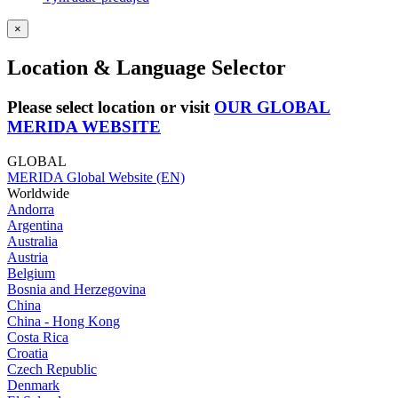
×
Location & Language Selector
Please select location or visit
OUR GLOBAL
MERIDA WEBSITE
GLOBAL
MERIDA Global Website (EN)
Worldwide
Andorra
Argentina
Australia
Austria
Belgium
Bosnia and Herzegovina
China
China - Hong Kong
Costa Rica
Croatia
Czech Republic
Denmark