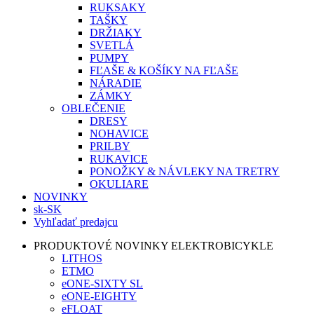
RUKSAKY
TAŠKY
DRŽIAKY
SVETLÁ
PUMPY
FĽAŠE & KOŠÍKY NA FĽAŠE
NÁRADIE
ZÁMKY
OBLEČENIE
DRESY
NOHAVICE
PRILBY
RUKAVICE
PONOŽKY & NÁVLEKY NA TRETRY
OKULIARE
NOVINKY
sk-SK
Vyhľadať predajcu
PRODUKTOVÉ NOVINKY ELEKTROBICYKLE
LITHOS
ETMO
eONE-SIXTY SL
eONE-EIGHTY
eFLOAT