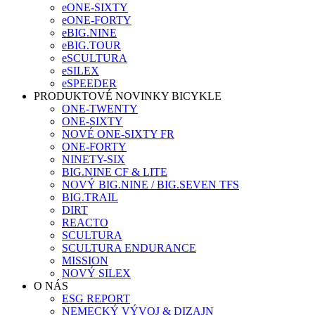
eONE-SIXTY
eONE-FORTY
eBIG.NINE
eBIG.TOUR
eSCULTURA
eSILEX
eSPEEDER
PRODUKTOVÉ NOVINKY BICYKLE
ONE-TWENTY
ONE-SIXTY
NOVÉ ONE-SIXTY FR
ONE-FORTY
NINETY-SIX
BIG.NINE CF & LITE
NOVÝ BIG.NINE / BIG.SEVEN TFS
BIG.TRAIL
DIRT
REACTO
SCULTURA
SCULTURA ENDURANCE
MISSION
NOVÝ SILEX
O NÁS
ESG REPORT
NEMECKÝ VÝVOJ & DIZAJN