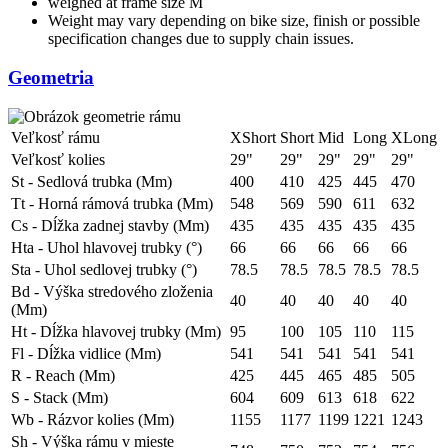
weighed at frame size M
Weight may vary depending on bike size, finish or possible
specification changes due to supply chain issues.
Geometria
Veľkosť rámu
XShort
Short
Mid
Long
XLong
Veľkosť kolies
29"
29"
29"
29"
29"
St - Sedlová trubka (Mm)
400
410
425
445
470
Tt - Horná rámová trubka (Mm)
548
569
590
611
632
Cs - Dĺžka zadnej stavby (Mm)
435
435
435
435
435
Hta - Uhol hlavovej trubky (°)
66
66
66
66
66
Sta - Uhol sedlovej trubky (°)
78.5
78.5
78.5
78.5
78.5
Bd - Výška stredového zloženia
40
40
40
40
40
(Mm)
Ht - Dĺžka hlavovej trubky (Mm)
95
100
105
110
115
Fl - Dĺžka vidlice (Mm)
541
541
541
541
541
R - Reach (Mm)
425
445
465
485
505
S - Stack (Mm)
604
609
613
618
622
Wb - Rázvor kolies (Mm)
1155
1177
1199
1221
1243
Sh - Výška rámu v mieste