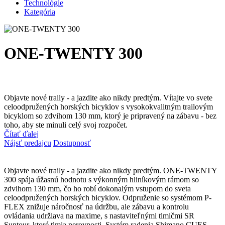
Technológie
Kategória
ONE-TWENTY 300
Objavte nové traily - a jazdite ako nikdy predtým. Vítajte vo svete
celoodpružených horských bicyklov s vysokokvalitným trailovým
bicyklom so zdvihom 130 mm, ktorý je pripravený na zábavu - bez
toho, aby ste minuli celý svoj rozpočet.
Čítať ďalej
Nájsť predajcu
Dostupnosť
Objavte nové traily - a jazdite ako nikdy predtým. ONE-TWENTY
300 spája úžasnú hodnotu s výkonným hliníkovým rámom so
zdvihom 130 mm, čo ho robí dokonalým vstupom do sveta
celoodpružených horských bicyklov. Odpruženie so systémom P-
FLEX znižuje náročnosť na údržbu, ale zábavu a kontrolu
ovládania udržiava na maxime, s nastaviteľnými tlmičmi SR
Suntour, ktoré tlmia nerovnosti. Systém radenia Shimano CUES