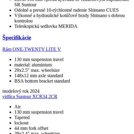
SR Suntour
Odolné a presné 10-rýchlostné radenie Shimano CUES
Výkonné a hydraulické kotúčové brzdy Shimano s dobrou
kontrolou
Teleskopická sedlovka MERIDA
Špecifikácie
Rám
ONE-TWENTY LITE V
130 mm suspension travel
material: aluminium
29x2.5" max. wheelsize
148x12 mm axle standard
BSA bottom bracket standard
modelový rok
2024
vidlica
Suntour XCR34 2CR
Air
130 mm suspension travel
Tapered
lockout
44 mm fork offset
29x2.4" max. wheelsize