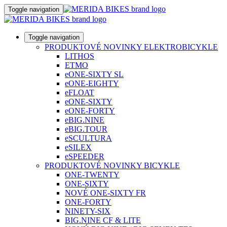
Toggle navigation
Toggle navigation
PRODUKTOVÉ NOVINKY ELEKTROBICYKLE
LITHOS
ETMO
eONE-SIXTY SL
eONE-EIGHTY
eFLOAT
eONE-SIXTY
eONE-FORTY
eBIG.NINE
eBIG.TOUR
eSCULTURA
eSILEX
eSPEEDER
PRODUKTOVÉ NOVINKY BICYKLE
ONE-TWENTY
ONE-SIXTY
NOVÉ ONE-SIXTY FR
ONE-FORTY
NINETY-SIX
BIG.NINE CF & LITE