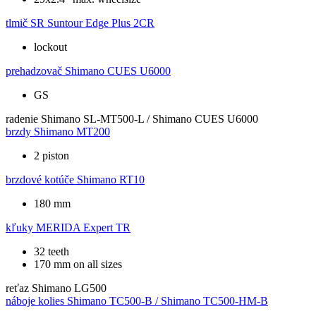
tlmič
SR Suntour Edge Plus 2CR
lockout
prehadzovač
Shimano CUES U6000
GS
radenie
Shimano SL-MT500-L / Shimano CUES U6000
brzdy
Shimano MT200
2 piston
brzdové kotúče
Shimano RT10
180 mm
kľuky
MERIDA Expert TR
32 teeth
170 mm on all sizes
reťaz
Shimano LG500
náboje kolies
Shimano TC500-B / Shimano TC500-HM-B