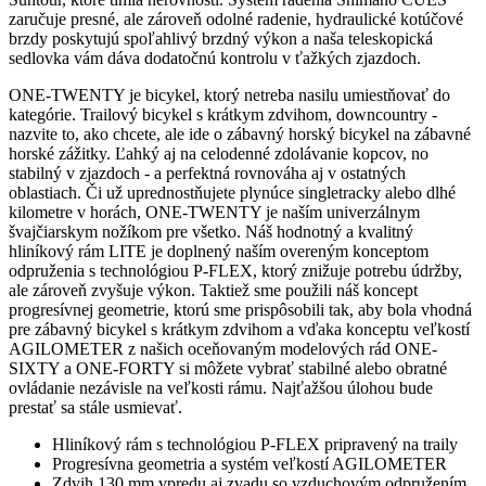
zaručuje presné, ale zároveň odolné radenie, hydraulické kotúčové
brzdy poskytujú spoľahlivý brzdný výkon a naša teleskopická
sedlovka vám dáva dodatočnú kontrolu v ťažkých zjazdoch.
ONE-TWENTY je bicykel, ktorý netreba nasilu umiestňovať do
kategórie. Trailový bicykel s krátkym zdvihom, downcountry -
nazvite to, ako chcete, ale ide o zábavný horský bicykel na zábavné
horské zážitky. Ľahký aj na celodenné zdolávanie kopcov, no
stabilný v zjazdoch - a perfektná rovnováha aj v ostatných
oblastiach. Či už uprednostňujete plynúce singletracky alebo dlhé
kilometre v horách, ONE-TWENTY je naším univerzálnym
švajčiarskym nožíkom pre všetko. Náš hodnotný a kvalitný
hliníkový rám LITE je doplnený naším overeným konceptom
odpruženia s technológiou P-FLEX, ktorý znižuje potrebu údržby,
ale zároveň zvyšuje výkon. Taktiež sme použili náš koncept
progresívnej geometrie, ktorú sme prispôsobili tak, aby bola vhodná
pre zábavný bicykel s krátkym zdvihom a vďaka konceptu veľkostí
AGILOMETER z našich oceňovaným modelových rád ONE-
SIXTY a ONE-FORTY si môžete vybrať stabilné alebo obratné
ovládanie nezávisle na veľkosti rámu. Najťažšou úlohou bude
prestať sa stále usmievať.
Hliníkový rám s technológiou P-FLEX pripravený na traily
Progresívna geometria a systém veľkostí AGILOMETER
Zdvih 130 mm vpredu aj zvadu so vzduchovým odpružením