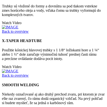
Trubky sú vložené do formy a dovnútra sa pod tlakom vstrekne
zmes horúceho oleja a vody, vďaka čomu sa trubky vyformujú do
komplexných tvarov.
Watch Video
Back to overview
X-TAPER HEADTUBE
Použitie kónickej hlavovej trubky s 1 1/8“ ložiskami hore a 1 ¼“
alebo 1 ½“ dole zaručuje výnimočnú tuhosť prednej časti rámu
a precízne ovládanie dodáva pocit istoty.
Watch Video
Back to overview
SMOOTH WELDING
Niekedy označované aj ako druhý prechod zvaru, pri ktorom je zvar
ešte raz zvarený, čo rámu dodá organický vzhľad. Na prvý pohľad
si budete myslieť, že sa jedná o karbónový rám.