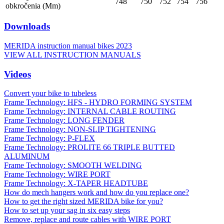
748
750
752
754
756
obkročenia (Mm)
Downloads
MERIDA instruction manual bikes 2023
VIEW ALL INSTRUCTION MANUALS
Videos
Convert your bike to tubeless
Frame Technology: HFS - HYDRO FORMING SYSTEM
Frame Technology: INTERNAL CABLE ROUTING
Frame Technology: LONG FENDER
Frame Technology: NON-SLIP TIGHTENING
Frame Technology: P-FLEX
Frame Technology: PROLITE 66 TRIPLE BUTTED
ALUMINUM
Frame Technology: SMOOTH WELDING
Frame Technology: WIRE PORT
Frame Technology: X-TAPER HEADTUBE
How do mech hangers work and how do you replace one?
How to get the right sized MERIDA bike for you?
How to set up your sag in six easy steps
Remove, replace and route cables with WIRE PORT