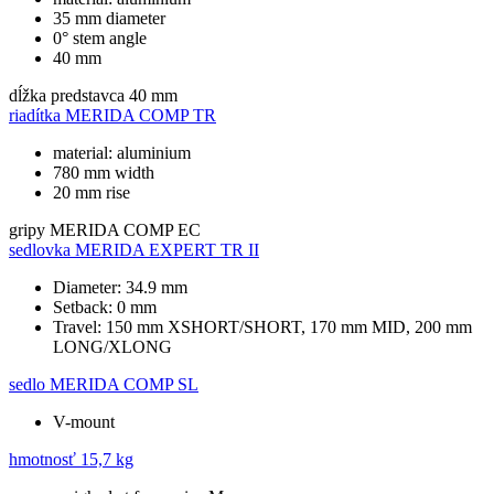
35 mm diameter
0° stem angle
40 mm
dĺžka predstavca
40 mm
riadítka
MERIDA COMP TR
material: aluminium
780 mm width
20 mm rise
gripy
MERIDA COMP EC
sedlovka
MERIDA EXPERT TR II
Diameter: 34.9 mm
Setback: 0 mm
Travel: 150 mm XSHORT/SHORT, 170 mm MID, 200 mm
LONG/XLONG
sedlo
MERIDA COMP SL
V-mount
hmotnosť
15,7 kg