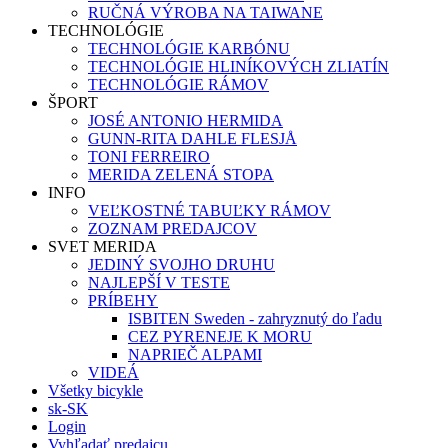
RUČNÁ VÝROBA NA TAIWANE
TECHNOLÓGIE
TECHNOLÓGIE KARBÓNU
TECHNOLÓGIE HLINÍKOVÝCH ZLIATÍN
TECHNOLÓGIE RÁMOV
ŠPORT
JOSÉ ANTONIO HERMIDA
GUNN-RITA DAHLE FLESJÅ
TONI FERREIRO
MERIDA ZELENÁ STOPA
INFO
VEĽKOSTNÉ TABUĽKY RÁMOV
ZOZNAM PREDAJCOV
SVET MERIDA
JEDINÝ SVOJHO DRUHU
NAJLEPŠÍ V TESTE
PRÍBEHY
ISBITEN Sweden - zahryznutý do ľadu
CEZ PYRENEJE K MORU
NAPRIEČ ALPAMI
VIDEÁ
Všetky bicykle
sk-SK
Login
Vyhľadať predajcu