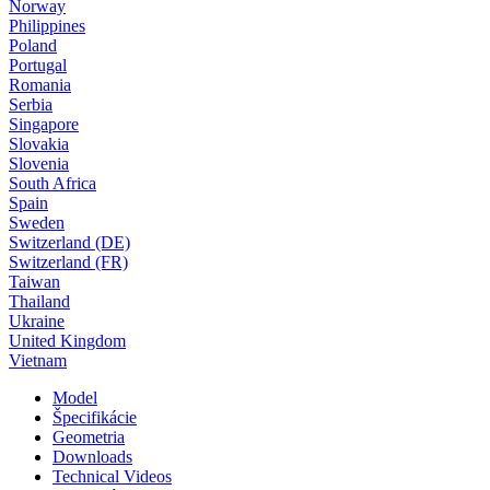
Norway
Philippines
Poland
Portugal
Romania
Serbia
Singapore
Slovakia
Slovenia
South Africa
Spain
Sweden
Switzerland (DE)
Switzerland (FR)
Taiwan
Thailand
Ukraine
United Kingdom
Vietnam
Model
Špecifikácie
Geometria
Downloads
Technical Videos