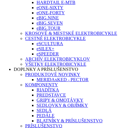
HARDTAIL E-MTB
eONE-SIXTY
eONE-FORTY
eBIG.NINE
eBIG.SEVEN
eBIG.TOUR
KROSOVÉ & MESTSKÉ ELEKTROBICYKLE
CESTNÉ ELEKTROBICYKLE
eSCULTURA
eSILEX+
eSPEEDER
ARCHÍV ELEKTROBICYKLOV
VŠETKY ELEKTROBICYKLE
DOPLNKY A PRÍSLUŠENSTVO
PRODUKTOVÉ NOVINKY
MERIDAxKED - PECTOR
KOMPONENTY
RIADÍTKA
PREDSTAVCE
GRIPY & OMOTÁVKY
SEDLOVKY & OBJÍMKY
SEDLÁ
PEDÁLE
BLATNÍKY & PRÍSLUŠENSTVO
PRÍSLUŠENSTVO