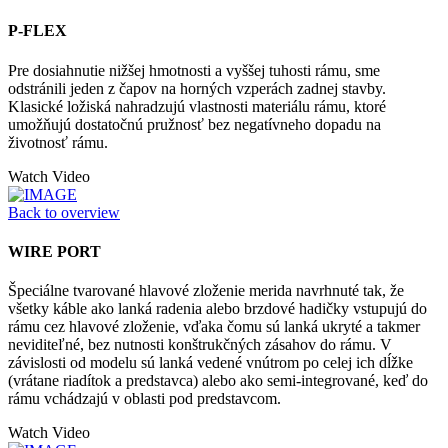
P-FLEX
Pre dosiahnutie nižšej hmotnosti a vyššej tuhosti rámu, sme
odstránili jeden z čapov na horných vzperách zadnej stavby.
Klasické ložiská nahradzujú vlastnosti materiálu rámu, ktoré
umožňujú dostatočnú pružnosť bez negatívneho dopadu na
životnosť rámu.
Watch Video
Back to overview
WIRE PORT
Špeciálne tvarované hlavové zloženie merida navrhnuté tak, že
všetky káble ako lanká radenia alebo brzdové hadičky vstupujú do
rámu cez hlavové zloženie, vďaka čomu sú lanká ukryté a takmer
neviditeľné, bez nutnosti konštrukčných zásahov do rámu. V
závislosti od modelu sú lanká vedené vnútrom po celej ich dĺžke
(vrátane riadítok a predstavca) alebo ako semi-integrované, keď do
rámu vchádzajú v oblasti pod predstavcom.
Watch Video