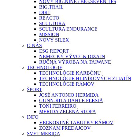
NOVÝ BIG.NINE / BIG.SEVEN TFS
BIG.TRAIL
DIRT
REACTO
SCULTURA
SCULTURA ENDURANCE
MISSION
NOVÝ SILEX
O NÁS
ESG REPORT
NEMECKÝ VÝVOJ & DIZAJN
RUČNÁ VÝROBA NA TAIWANE
TECHNOLÓGIE
TECHNOLÓGIE KARBÓNU
TECHNOLÓGIE HLINÍKOVÝCH ZLIATÍN
TECHNOLÓGIE RÁMOV
ŠPORT
JOSÉ ANTONIO HERMIDA
GUNN-RITA DAHLE FLESJÅ
TONI FERREIRO
MERIDA ZELENÁ STOPA
INFO
VEĽKOSTNÉ TABUĽKY RÁMOV
ZOZNAM PREDAJCOV
SVET MERIDA