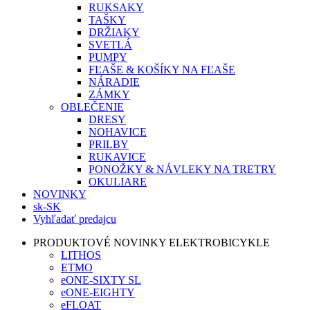
RUKSAKY
TAŠKY
DRŽIAKY
SVETLÁ
PUMPY
FĽAŠE & KOŠÍKY NA FĽAŠE
NÁRADIE
ZÁMKY
OBLEČENIE
DRESY
NOHAVICE
PRILBY
RUKAVICE
PONOŽKY & NÁVLEKY NA TRETRY
OKULIARE
NOVINKY
sk-SK
Vyhľadať predajcu
PRODUKTOVÉ NOVINKY ELEKTROBICYKLE
LITHOS
ETMO
eONE-SIXTY SL
eONE-EIGHTY
eFLOAT