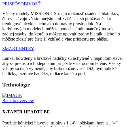
PRISPÔSOBIVOSŤ
Všetky modely MISSION CX majú možnosť osadenia blatníkov,
čím sa stávajú všestrannejšími, obzvlášť ak sú používané ako
tréningové bicykle alebo ako dopravný prostriedok. Na
karbónových modeloch môžete ponechať odnímateľný mostík
zadnej stavby, do ktorého môžete upevniť zadný blatník, alebo ho
môžete zložiť pre čistejší vzhľad a viac priestoru pre plášte.
SMART ENTRY
Lanká, bowdeny a brzdové hadičky sú uchytené v napnutom stave,
aby sa predišlo ich klepotaniu pri jazde v náročnom teréne. Všetky
vstupy sa dajú vymeniť, aby bolo možné viesť Di2, hydraulické
hadičky, brzdové hadičky, radiace lanká a pod.
Technológie
Back to overview
X-TAPER HEADTUBE
Použitie kónickej hlavovej trubky s 1 1/8“ ložiskami hore a 1 ¼“