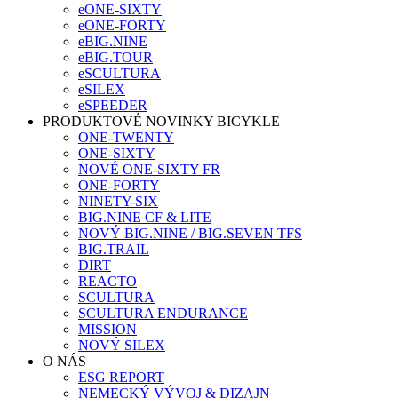
eONE-SIXTY
eONE-FORTY
eBIG.NINE
eBIG.TOUR
eSCULTURA
eSILEX
eSPEEDER
PRODUKTOVÉ NOVINKY BICYKLE
ONE-TWENTY
ONE-SIXTY
NOVÉ ONE-SIXTY FR
ONE-FORTY
NINETY-SIX
BIG.NINE CF & LITE
NOVÝ BIG.NINE / BIG.SEVEN TFS
BIG.TRAIL
DIRT
REACTO
SCULTURA
SCULTURA ENDURANCE
MISSION
NOVÝ SILEX
O NÁS
ESG REPORT
NEMECKÝ VÝVOJ & DIZAJN