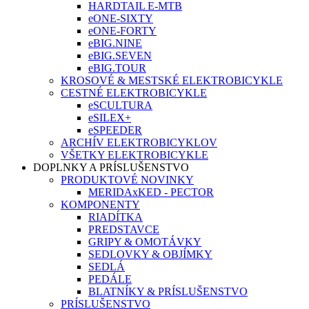
HARDTAIL E-MTB
eONE-SIXTY
eONE-FORTY
eBIG.NINE
eBIG.SEVEN
eBIG.TOUR
KROSOVÉ & MESTSKÉ ELEKTROBICYKLE
CESTNÉ ELEKTROBICYKLE
eSCULTURA
eSILEX+
eSPEEDER
ARCHÍV ELEKTROBICYKLOV
VŠETKY ELEKTROBICYKLE
DOPLNKY A PRÍSLUŠENSTVO
PRODUKTOVÉ NOVINKY
MERIDAxKED - PECTOR
KOMPONENTY
RIADÍTKA
PREDSTAVCE
GRIPY & OMOTÁVKY
SEDLOVKY & OBJÍMKY
SEDLÁ
PEDÁLE
BLATNÍKY & PRÍSLUŠENSTVO
PRÍSLUŠENSTVO