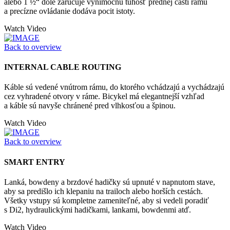
alebo 1 ½“ dole zaručuje výnimočnú tuhosť prednej časti rámu
a precízne ovládanie dodáva pocit istoty.
Watch Video
Back to overview
INTERNAL CABLE ROUTING
Káble sú vedené vnútrom rámu, do ktorého vchádzajú a vychádzajú
cez vyhradené otvory v ráme. Bicykel má elegantnejší vzhľad
a káble sú navyše chránené pred vlhkosťou a špinou.
Watch Video
Back to overview
SMART ENTRY
Lanká, bowdeny a brzdové hadičky sú upnuté v napnutom stave,
aby sa predišlo ich klepaniu na trailoch alebo horších cestách.
Všetky vstupy sú kompletne zameniteľné, aby si vedeli poradiť
s Di2, hydraulickými hadičkami, lankami, bowdenmi atď.
Watch Video