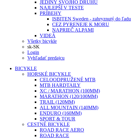
JEDINÝ SVOJHO DRUHU
NAJLEPŠÍ V TESTE
PRÍBEHY
ISBITEN Sweden - zahryznutý do ľadu
CEZ PYRENEJE K MORU
NAPRIEČ ALPAMI
VIDEÁ
Všetky bicykle
sk-SK
Login
Vyhľadať predajcu
BICYKLE
HORSKÉ BICYKLE
CELOODPRUŽENÉ MTB
MTB HARDTAILY
XC / MARATHON (100MM)
MARATHON (120/100MM)
TRAIL (120MM)
ALL MOUNTAIN (140MM)
ENDURO (160MM)
SPORT & TOUR
CESTNÉ BICYKLE
ROAD RACE AERO
ROAD RACE