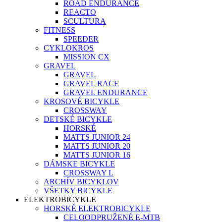
ROAD ENDURANCE
REACTO
SCULTURA
FITNESS
SPEEDER
CYKLOKROS
MISSION CX
GRAVEL
GRAVEL
GRAVEL RACE
GRAVEL ENDURANCE
KROSOVÉ BICYKLE
CROSSWAY
DETSKÉ BICYKLE
HORSKÉ
MATTS JUNIOR 24
MATTS JUNIOR 20
MATTS JUNIOR 16
DÁMSKE BICYKLE
CROSSWAY L
ARCHÍV BICYKLOV
VŠETKY BICYKLE
ELEKTROBICYKLE
HORSKÉ ELEKTROBICYKLE
CELOODPRUŽENÉ E-MTB