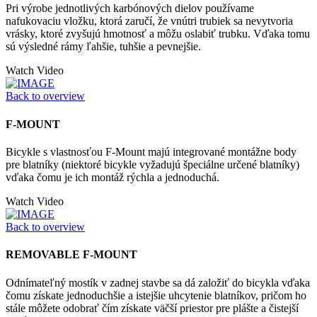
Pri výrobe jednotlivých karbónových dielov používame
nafukovaciu vložku, ktorá zaručí, že vnútri trubiek sa nevytvoria
vrásky, ktoré zvyšujú hmotnosť a môžu oslabiť trubku. Vďaka tomu
sú výsledné rámy ľahšie, tuhšie a pevnejšie.
Watch Video
Back to overview
F-MOUNT
Bicykle s vlastnosťou F-Mount majú integrované montážne body
pre blatníky (niektoré bicykle vyžadujú špeciálne určené blatníky)
vďaka čomu je ich montáž rýchla a jednoduchá.
Watch Video
Back to overview
REMOVABLE F-MOUNT
Odnímateľný mostík v zadnej stavbe sa dá založiť do bicykla vďaka
čomu získate jednoduchšie a istejšie uhcytenie blatníkov, pričom ho
stále môžete odobrať čím získate väčší priestor pre plášte a čistejší