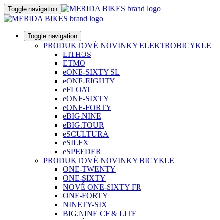
Toggle navigation
Toggle navigation
PRODUKTOVÉ NOVINKY ELEKTROBICYKLE
LITHOS
ETMO
eONE-SIXTY SL
eONE-EIGHTY
eFLOAT
eONE-SIXTY
eONE-FORTY
eBIG.NINE
eBIG.TOUR
eSCULTURA
eSILEX
eSPEEDER
PRODUKTOVÉ NOVINKY BICYKLE
ONE-TWENTY
ONE-SIXTY
NOVÉ ONE-SIXTY FR
ONE-FORTY
NINETY-SIX
BIG.NINE CF & LITE