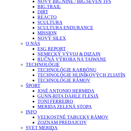
NOVÝ BIG.NINE / BIG.SEVEN TFS
BIG.TRAIL
DIRT
REACTO
SCULTURA
SCULTURA ENDURANCE
MISSION
NOVÝ SILEX
O NÁS
ESG REPORT
NEMECKÝ VÝVOJ & DIZAJN
RUČNÁ VÝROBA NA TAIWANE
TECHNOLÓGIE
TECHNOLÓGIE KARBÓNU
TECHNOLÓGIE HLINÍKOVÝCH ZLIATÍN
TECHNOLÓGIE RÁMOV
ŠPORT
JOSÉ ANTONIO HERMIDA
GUNN-RITA DAHLE FLESJÅ
TONI FERREIRO
MERIDA ZELENÁ STOPA
INFO
VEĽKOSTNÉ TABUĽKY RÁMOV
ZOZNAM PREDAJCOV
SVET MERIDA