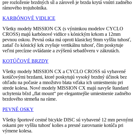
pre rozloženie brzdných síl a zároveň je brzda krytá vnútri zadného
rámového trojuholníka.
KARBÓNOVÉ VIDLICE
Všetky modely MISSION CX (s výnimkou modelov CYCLO
CROSS) majú karbónové vidlice s kónickým krkom a 12mm
pevnou oskou. Pevná oska má oproti klasickej 9mm vyššiu tuhosť,
zatiaľ čo kónický krk zvyšuje vertikálnu tuhosť, čím poskytuje
veľmi precízne ovládanie a zvýšenú sebadôveru v zákrutách.
KOTÚČOVÉ BRZDY
Všetky modely MISSION CX a CYCLO CROSS sú vybavené
kotúčovými brzdami, ktoré poskytujú vysoký brzdný účinok bez
ohľadu na počasie a množstvo blata vďaka ich umiestneniu pri
strede kolesa. Nové modely MISSION CX majú navyše štandard
uchytenia bŕzd „flat mount“ pre elegantnejšie umiestnenie zadného
brzdového strmeňa na ráme.
PEVNÉ OSKY
Všetky športové cestné bicykle DISC sú vybavené 12 mm pevnými
oskami pre vyššiu tuhosť kolies a presné zarovnanie kotúča pri
výmene kolesa.