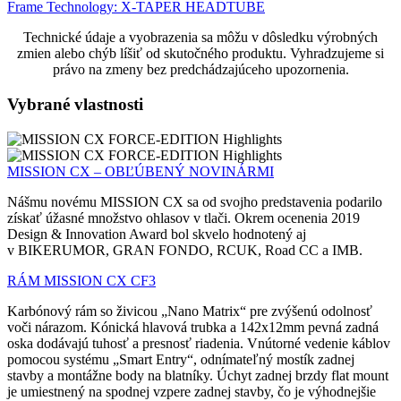
Frame Technology: X-TAPER HEADTUBE
Technické údaje a vyobrazenia sa môžu v dôsledku výrobných
zmien alebo chýb líšiť od skutočného produktu. Vyhradzujeme si
právo na zmeny bez predchádzajúceho upozornenia.
Vybrané vlastnosti
MISSION CX – OBĽÚBENÝ NOVINÁRMI
Nášmu novému MISSION CX sa od svojho predstavenia podarilo
získať úžasné množstvo ohlasov v tlači. Okrem ocenenia 2019
Design & Innovation Award bol skvelo hodnotený aj
v BIKERUMOR, GRAN FONDO, RCUK, Road CC a IMB.
RÁM MISSION CX CF3
Karbónový rám so živicou „Nano Matrix“ pre zvýšenú odolnosť
voči nárazom. Kónická hlavová trubka a 142x12mm pevná zadná
oska dodávajú tuhosť a presnosť riadenia. Vnútorné vedenie káblov
pomocou systému „Smart Entry“, odnímateľný mostík zadnej
stavby a montážne body na blatníky. Úchyt zadnej brzdy flat mount
je umiestnený na spodnej vzpere zadnej stavby, čo je výhodnejšie