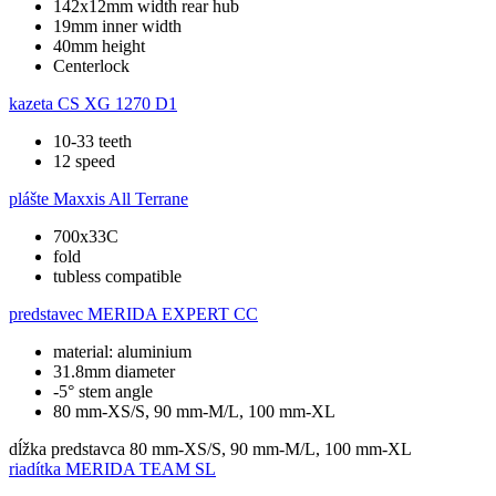
142x12mm width rear hub
19mm inner width
40mm height
Centerlock
kazeta
CS XG 1270 D1
10-33 teeth
12 speed
plášte
Maxxis All Terrane
700x33C
fold
tubless compatible
predstavec
MERIDA EXPERT CC
material: aluminium
31.8mm diameter
-5° stem angle
80 mm-XS/S, 90 mm-M/L, 100 mm-XL
dĺžka predstavca
80 mm-XS/S, 90 mm-M/L, 100 mm-XL
riadítka
MERIDA TEAM SL