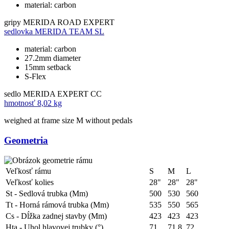
material: carbon
gripy
MERIDA ROAD EXPERT
sedlovka
MERIDA TEAM SL
material: carbon
27.2mm diameter
15mm setback
S-Flex
sedlo
MERIDA EXPERT CC
hmotnosť
8,02 kg
weighed at frame size M without pedals
Geometria
Veľkosť rámu
S
M
L
Veľkosť kolies
28"
28"
28"
St - Sedlová trubka (Mm)
500
530
560
Tt - Horná rámová trubka (Mm)
535
550
565
Cs - Dĺžka zadnej stavby (Mm)
423
423
423
Hta - Uhol hlavovej trubky (°)
71
71.8
72