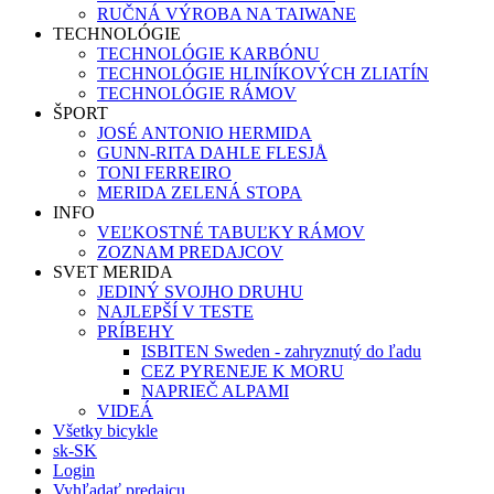
RUČNÁ VÝROBA NA TAIWANE
TECHNOLÓGIE
TECHNOLÓGIE KARBÓNU
TECHNOLÓGIE HLINÍKOVÝCH ZLIATÍN
TECHNOLÓGIE RÁMOV
ŠPORT
JOSÉ ANTONIO HERMIDA
GUNN-RITA DAHLE FLESJÅ
TONI FERREIRO
MERIDA ZELENÁ STOPA
INFO
VEĽKOSTNÉ TABUĽKY RÁMOV
ZOZNAM PREDAJCOV
SVET MERIDA
JEDINÝ SVOJHO DRUHU
NAJLEPŠÍ V TESTE
PRÍBEHY
ISBITEN Sweden - zahryznutý do ľadu
CEZ PYRENEJE K MORU
NAPRIEČ ALPAMI
VIDEÁ
Všetky bicykle
sk-SK
Login
Vyhľadať predajcu