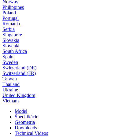
Norway
Philippines
Poland
Portugal
Romania
Serbia
Singapore
Slovakia
Slovenia
South Africa
Spain
Sweden
Switzerland (DE)
Switzerland (FR)
Taiwan
Thailand
Ukraine
United Kingdom
Vietnam
Model
Špecifikácie
Geometria
Downloads
Technical Videos