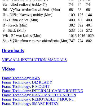
Sta - Uhol sedlovej trubky (°)
74
74
74
Bd - Výška stredového zloženia (Mm)
68
68
68
Ht - Dĺžka hlavovej trubky (Mm)
109
125
144
Fl - Dĺžka vidlice (Mm)
400
400
400
R - Reach (Mm)
382
392
401
S - Stack (Mm)
533
553
572
Wb - Rázvor kolies (Mm)
1013
1016
1029
Sh - Výška rámu v mieste obkročenia (Mm)
747
774
802
Downloads
VIEW ALL INSTRUCTION MANUALS
Videos
Frame Technology: AWS
Frame Technology: DI2 READY
Frame Technology: F-MOUNT
Frame Technology: INTERNAL CABLE ROUTING
Frame Technology: NANO MATRIX CARBON
Frame Technology: REMOVABLE F-MOUNT
Frame Technology: SMART ENTRY