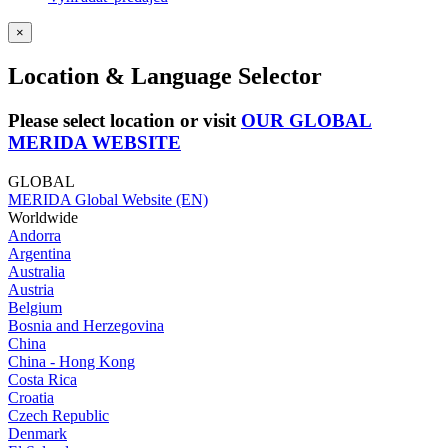
×
Location & Language Selector
Please select location or visit
OUR GLOBAL
MERIDA WEBSITE
GLOBAL
MERIDA Global Website (EN)
Worldwide
Andorra
Argentina
Australia
Austria
Belgium
Bosnia and Herzegovina
China
China - Hong Kong
Costa Rica
Croatia
Czech Republic
Denmark