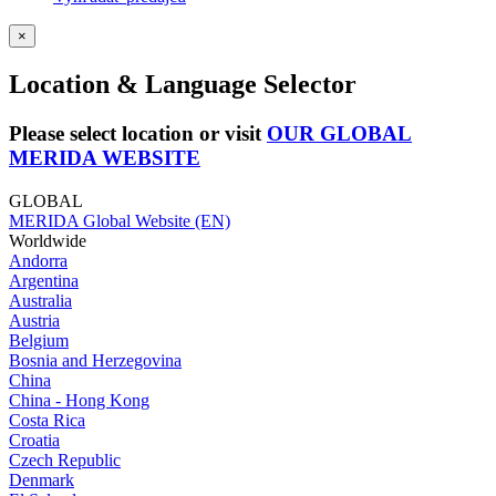
×
Location & Language Selector
Please select location or visit
OUR GLOBAL
MERIDA WEBSITE
GLOBAL
MERIDA Global Website (EN)
Worldwide
Andorra
Argentina
Australia
Austria
Belgium
Bosnia and Herzegovina
China
China - Hong Kong
Costa Rica
Croatia
Czech Republic
Denmark