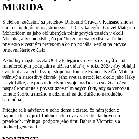
MERIDA
S cieľom zúčastniť sa pretekov Unbound Gravel v Kansase sme sa
stretli s úradujúcim majstrom sveta UCI v kategórii Gravel Matejom
Mohoričom na jeho obľúbených tréningových trasách v okolí
Monaka, aby sme zistili, čo preňho znamená cyklistika, čo ho
priviedlo k cestným pretekom a čo ho poháňa, keď si na bicykel
pripevní štartové číslo.
Aktuálny majster sveta UCI v kategórii Gravel sa zamýšľa nad
minuloročným podujatím a túži sa vrátiť aj v roku 2024, aby obhájil
svoj titul a zanechal svoju stopu na Tour de France. Keďže Matej je
vášnivý a starostlivý človek, jeho svet sa netočí len okolo jeho lásky
k cyklistike, ale prostredníctvom svojej nadácie sa snaží aj dávať
naspäť komunite a povzbudzovať mladých ľudí, aby sa venovali
tomuto športu a možno medzi nimi nájdu ďalšieho národného
šampióna.
Pridajte sa k návšteve u neho doma a zistite, čo nám jeden z
najmilších a najrozhľadenejších mužov v cyklistike hovorí o
pretekoch, tréningu, podpore jeho tímu Bahrain Victorious a
budúcej generácii.