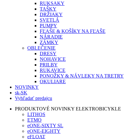
RUKSAKY
TAŠKY
DRŽIAKY
SVETLÁ
PUMPY
FĽAŠE & KOŠÍKY NA FĽAŠE
NÁRADIE
ZÁMKY
OBLEČENIE
DRESY
NOHAVICE
PRILBY
RUKAVICE
PONOŽKY & NÁVLEKY NA TRETRY
OKULIARE
NOVINKY
sk-SK
Vyhľadať predajcu
PRODUKTOVÉ NOVINKY ELEKTROBICYKLE
LITHOS
ETMO
eONE-SIXTY SL
eONE-EIGHTY
eFLOAT