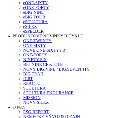
eONE-SIXTY
eONE-FORTY
eBIG.NINE
eBIG.TOUR
eSCULTURA
eSILEX
eSPEEDER
PRODUKTOVÉ NOVINKY BICYKLE
ONE-TWENTY
ONE-SIXTY
NOVÉ ONE-SIXTY FR
ONE-FORTY
NINETY-SIX
BIG.NINE CF & LITE
NOVÝ BIG.NINE / BIG.SEVEN TFS
BIG.TRAIL
DIRT
REACTO
SCULTURA
SCULTURA ENDURANCE
MISSION
NOVÝ SILEX
O NÁS
ESG REPORT
NEMECKÝ VÝVOJ & DIZAJN