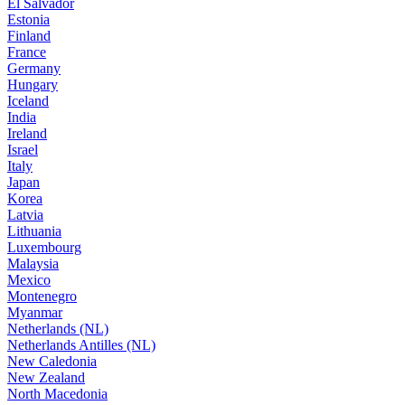
El Salvador
Estonia
Finland
France
Germany
Hungary
Iceland
India
Ireland
Israel
Italy
Japan
Korea
Latvia
Lithuania
Luxembourg
Malaysia
Mexico
Montenegro
Myanmar
Netherlands (NL)
Netherlands Antilles (NL)
New Caledonia
New Zealand
North Macedonia