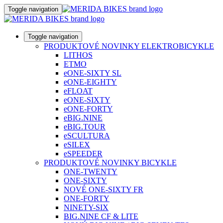
Toggle navigation
Toggle navigation
PRODUKTOVÉ NOVINKY ELEKTROBICYKLE
LITHOS
ETMO
eONE-SIXTY SL
eONE-EIGHTY
eFLOAT
eONE-SIXTY
eONE-FORTY
eBIG.NINE
eBIG.TOUR
eSCULTURA
eSILEX
eSPEEDER
PRODUKTOVÉ NOVINKY BICYKLE
ONE-TWENTY
ONE-SIXTY
NOVÉ ONE-SIXTY FR
ONE-FORTY
NINETY-SIX
BIG.NINE CF & LITE