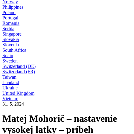
Norway
Philippines
Poland
Portugal
Romania
Serbia
Singapore
Slovakia
Slovenia
South Africa
Spain
Sweden
Switzerland (DE)
Switzerland (FR)
Taiwan
Thailand
Ukraine
United Kingdom
Vietnam
31. 5. 2024
Matej Mohorič – nastavenie
vysokej latky – príbeh