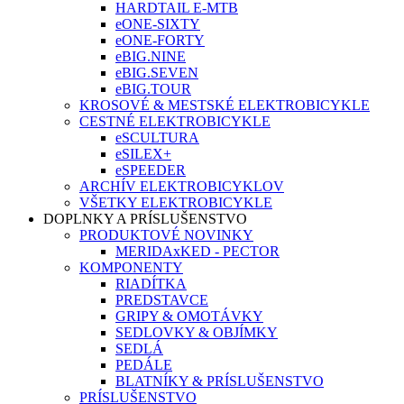
HARDTAIL E-MTB
eONE-SIXTY
eONE-FORTY
eBIG.NINE
eBIG.SEVEN
eBIG.TOUR
KROSOVÉ & MESTSKÉ ELEKTROBICYKLE
CESTNÉ ELEKTROBICYKLE
eSCULTURA
eSILEX+
eSPEEDER
ARCHÍV ELEKTROBICYKLOV
VŠETKY ELEKTROBICYKLE
DOPLNKY A PRÍSLUŠENSTVO
PRODUKTOVÉ NOVINKY
MERIDAxKED - PECTOR
KOMPONENTY
RIADÍTKA
PREDSTAVCE
GRIPY & OMOTÁVKY
SEDLOVKY & OBJÍMKY
SEDLÁ
PEDÁLE
BLATNÍKY & PRÍSLUŠENSTVO
PRÍSLUŠENSTVO