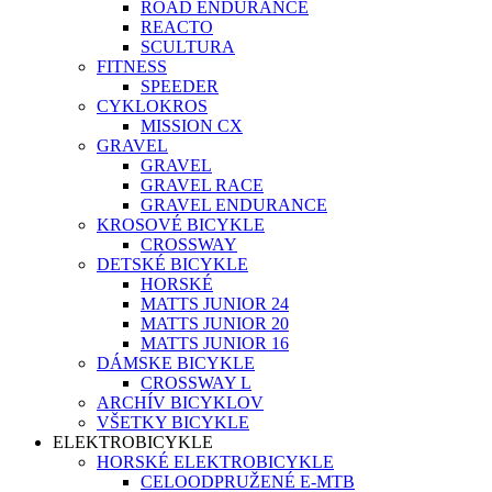
ROAD ENDURANCE
REACTO
SCULTURA
FITNESS
SPEEDER
CYKLOKROS
MISSION CX
GRAVEL
GRAVEL
GRAVEL RACE
GRAVEL ENDURANCE
KROSOVÉ BICYKLE
CROSSWAY
DETSKÉ BICYKLE
HORSKÉ
MATTS JUNIOR 24
MATTS JUNIOR 20
MATTS JUNIOR 16
DÁMSKE BICYKLE
CROSSWAY L
ARCHÍV BICYKLOV
VŠETKY BICYKLE
ELEKTROBICYKLE
HORSKÉ ELEKTROBICYKLE
CELOODPRUŽENÉ E-MTB