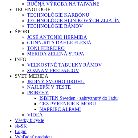
RUČNÁ VÝROBA NA TAIWANE
TECHNOLÓGIE
TECHNOLÓGIE KARBÓNU
TECHNOLÓGIE HLINÍKOVÝCH ZLIATÍN
TECHNOLÓGIE RÁMOV
ŠPORT
JOSÉ ANTONIO HERMIDA
GUNN-RITA DAHLE FLESJÅ
TONI FERREIRO
MERIDA ZELENÁ STOPA
INFO
VEĽKOSTNÉ TABUĽKY RÁMOV
ZOZNAM PREDAJCOV
SVET MERIDA
JEDINÝ SVOJHO DRUHU
NAJLEPŠÍ V TESTE
PRÍBEHY
ISBITEN Sweden - zahryznutý do ľadu
CEZ PYRENEJE K MORU
NAPRIEČ ALPAMI
VIDEÁ
Všetky bicykle
sk-SK
Login
Vyhľadať predajcu