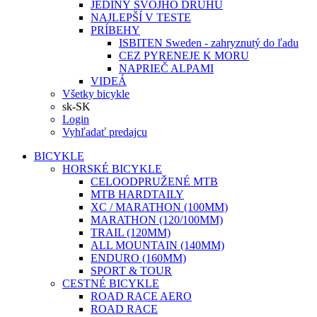
JEDINÝ SVOJHO DRUHU
NAJLEPŠÍ V TESTE
PRÍBEHY
ISBITEN Sweden - zahryznutý do ľadu
CEZ PYRENEJE K MORU
NAPRIEČ ALPAMI
VIDEÁ
Všetky bicykle
sk-SK
Login
Vyhľadať predajcu
BICYKLE
HORSKÉ BICYKLE
CELOODPRUŽENÉ MTB
MTB HARDTAILY
XC / MARATHON (100MM)
MARATHON (120/100MM)
TRAIL (120MM)
ALL MOUNTAIN (140MM)
ENDURO (160MM)
SPORT & TOUR
CESTNÉ BICYKLE
ROAD RACE AERO
ROAD RACE