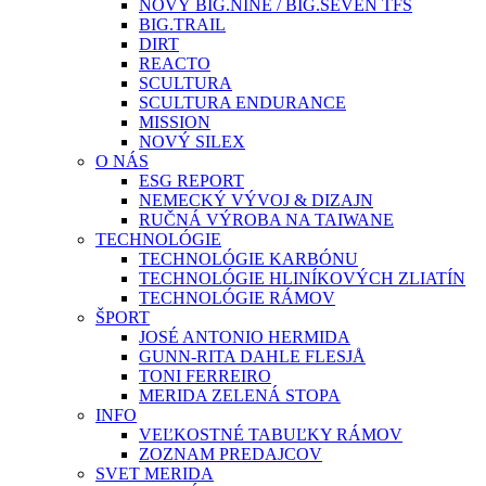
NOVÝ BIG.NINE / BIG.SEVEN TFS
BIG.TRAIL
DIRT
REACTO
SCULTURA
SCULTURA ENDURANCE
MISSION
NOVÝ SILEX
O NÁS
ESG REPORT
NEMECKÝ VÝVOJ & DIZAJN
RUČNÁ VÝROBA NA TAIWANE
TECHNOLÓGIE
TECHNOLÓGIE KARBÓNU
TECHNOLÓGIE HLINÍKOVÝCH ZLIATÍN
TECHNOLÓGIE RÁMOV
ŠPORT
JOSÉ ANTONIO HERMIDA
GUNN-RITA DAHLE FLESJÅ
TONI FERREIRO
MERIDA ZELENÁ STOPA
INFO
VEĽKOSTNÉ TABUĽKY RÁMOV
ZOZNAM PREDAJCOV
SVET MERIDA