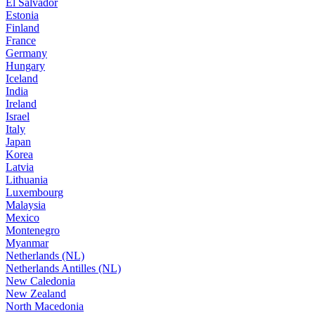
El Salvador
Estonia
Finland
France
Germany
Hungary
Iceland
India
Ireland
Israel
Italy
Japan
Korea
Latvia
Lithuania
Luxembourg
Malaysia
Mexico
Montenegro
Myanmar
Netherlands (NL)
Netherlands Antilles (NL)
New Caledonia
New Zealand
North Macedonia