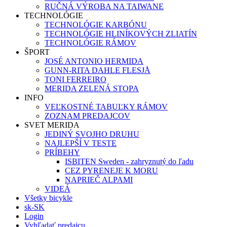
RUČNÁ VÝROBA NA TAIWANE
TECHNOLÓGIE
TECHNOLÓGIE KARBÓNU
TECHNOLÓGIE HLINÍKOVÝCH ZLIATÍN
TECHNOLÓGIE RÁMOV
ŠPORT
JOSÉ ANTONIO HERMIDA
GUNN-RITA DAHLE FLESJÅ
TONI FERREIRO
MERIDA ZELENÁ STOPA
INFO
VEĽKOSTNÉ TABUĽKY RÁMOV
ZOZNAM PREDAJCOV
SVET MERIDA
JEDINÝ SVOJHO DRUHU
NAJLEPŠÍ V TESTE
PRÍBEHY
ISBITEN Sweden - zahryznutý do ľadu
CEZ PYRENEJE K MORU
NAPRIEČ ALPAMI
VIDEÁ
Všetky bicykle
sk-SK
Login
Vyhľadať predajcu