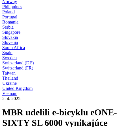
Norway
Philippines
Poland
Portugal
Romania
Serbia
Singapore
Slovakia
Slovenia
South Africa
Spain
Sweden
Switzerland (DE)
Switzerland (FR)
Taiwan
Thailand
Ukraine
United Kingdom
Vietnam
2. 4. 2025
MBR udelili e-bicyklu eONE-
SIXTY SL 6000 vynikajúce