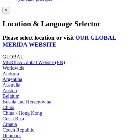
×
Location & Language Selector
Please select location or visit
OUR GLOBAL
MERIDA WEBSITE
GLOBAL
MERIDA Global Website (EN)
Worldwide
Andorra
Argentina
Australia
Austria
Belgium
Bosnia and Herzegovina
China
China - Hong Kong
Costa Rica
Croatia
Czech Republic
Denmark