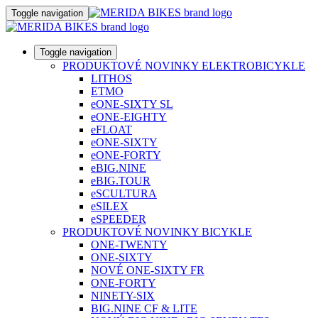
Toggle navigation
Toggle navigation
PRODUKTOVÉ NOVINKY ELEKTROBICYKLE
LITHOS
ETMO
eONE-SIXTY SL
eONE-EIGHTY
eFLOAT
eONE-SIXTY
eONE-FORTY
eBIG.NINE
eBIG.TOUR
eSCULTURA
eSILEX
eSPEEDER
PRODUKTOVÉ NOVINKY BICYKLE
ONE-TWENTY
ONE-SIXTY
NOVÉ ONE-SIXTY FR
ONE-FORTY
NINETY-SIX
BIG.NINE CF & LITE