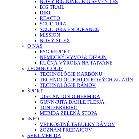
NOVÝ BIG.NINE / BIG.SEVEN TFS
BIG.TRAIL
DIRT
REACTO
SCULTURA
SCULTURA ENDURANCE
MISSION
NOVÝ SILEX
O NÁS
ESG REPORT
NEMECKÝ VÝVOJ & DIZAJN
RUČNÁ VÝROBA NA TAIWANE
TECHNOLÓGIE
TECHNOLÓGIE KARBÓNU
TECHNOLÓGIE HLINÍKOVÝCH ZLIATÍN
TECHNOLÓGIE RÁMOV
ŠPORT
JOSÉ ANTONIO HERMIDA
GUNN-RITA DAHLE FLESJÅ
TONI FERREIRO
MERIDA ZELENÁ STOPA
INFO
VEĽKOSTNÉ TABUĽKY RÁMOV
ZOZNAM PREDAJCOV
SVET MERIDA