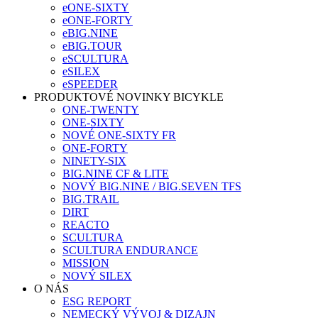
eONE-SIXTY
eONE-FORTY
eBIG.NINE
eBIG.TOUR
eSCULTURA
eSILEX
eSPEEDER
PRODUKTOVÉ NOVINKY BICYKLE
ONE-TWENTY
ONE-SIXTY
NOVÉ ONE-SIXTY FR
ONE-FORTY
NINETY-SIX
BIG.NINE CF & LITE
NOVÝ BIG.NINE / BIG.SEVEN TFS
BIG.TRAIL
DIRT
REACTO
SCULTURA
SCULTURA ENDURANCE
MISSION
NOVÝ SILEX
O NÁS
ESG REPORT
NEMECKÝ VÝVOJ & DIZAJN