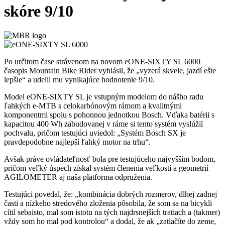
skóre 9/10
Po určitom čase strávenom na novom eONE-SIXTY SL 6000
časopis Mountain Bike Rider vyhlásil, že „vyzerá skvele, jazdí ešte
lepšie“ a udelil mu vynikajúce hodnotenie 9/10.
Model eONE-SIXTY SL je vstupným modelom do nášho radu
ľahkých e-MTB s celokarbónovým rámom a kvalitnými
komponentmi spolu s pohonnou jednotkou Bosch. Vďaka batérii s
kapacitou 400 Wh zabudovanej v ráme si tento systém vyslúžil
pochvalu, pričom testujúci uviedol: „Systém Bosch SX je
pravdepodobne najlepší ľahký motor na trhu“.
Avšak práve ovládateľnosť bola pre testujúceho najvyšším bodom,
pričom veľký úspech získal systém členenia veľkostí a geometrií
AGILOMETER aj naša platforma odpruženia.
Testujúci povedal, že: „kombinácia dobrých rozmerov, dlhej zadnej
časti a nízkeho stredového zloženia pôsobila, že som sa na bicykli
cítil sebaisto, mal som istotu na tých najdrsnejších tratiach a (takmer)
vždy som ho mal pod kontrolou“ a dodal, že ak „zatlačíte do zeme,