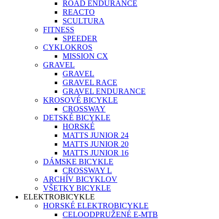
ROAD ENDURANCE
REACTO
SCULTURA
FITNESS
SPEEDER
CYKLOKROS
MISSION CX
GRAVEL
GRAVEL
GRAVEL RACE
GRAVEL ENDURANCE
KROSOVÉ BICYKLE
CROSSWAY
DETSKÉ BICYKLE
HORSKÉ
MATTS JUNIOR 24
MATTS JUNIOR 20
MATTS JUNIOR 16
DÁMSKE BICYKLE
CROSSWAY L
ARCHÍV BICYKLOV
VŠETKY BICYKLE
ELEKTROBICYKLE
HORSKÉ ELEKTROBICYKLE
CELOODPRUŽENÉ E-MTB