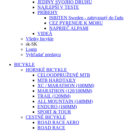
JEDINÝ SVOJHO DRUHU
NAJLEPŠÍ V TESTE
PRÍBEHY
ISBITEN Sweden - zahryznutý do ľadu
CEZ PYRENEJE K MORU
NAPRIEČ ALPAMI
VIDEÁ
Všetky bicykle
sk-SK
Login
Vyhľadať predajcu
BICYKLE
HORSKÉ BICYKLE
CELOODPRUŽENÉ MTB
MTB HARDTAILY
XC / MARATHON (100MM)
MARATHON (120/100MM)
TRAIL (120MM)
ALL MOUNTAIN (140MM)
ENDURO (160MM)
SPORT & TOUR
CESTNÉ BICYKLE
ROAD RACE AERO
ROAD RACE