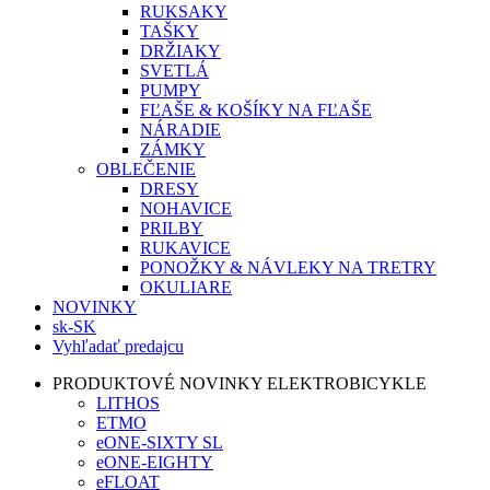
RUKSAKY
TAŠKY
DRŽIAKY
SVETLÁ
PUMPY
FĽAŠE & KOŠÍKY NA FĽAŠE
NÁRADIE
ZÁMKY
OBLEČENIE
DRESY
NOHAVICE
PRILBY
RUKAVICE
PONOŽKY & NÁVLEKY NA TRETRY
OKULIARE
NOVINKY
sk-SK
Vyhľadať predajcu
PRODUKTOVÉ NOVINKY ELEKTROBICYKLE
LITHOS
ETMO
eONE-SIXTY SL
eONE-EIGHTY
eFLOAT