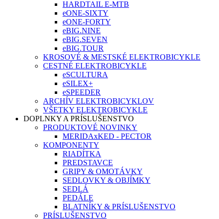
HARDTAIL E-MTB
eONE-SIXTY
eONE-FORTY
eBIG.NINE
eBIG.SEVEN
eBIG.TOUR
KROSOVÉ & MESTSKÉ ELEKTROBICYKLE
CESTNÉ ELEKTROBICYKLE
eSCULTURA
eSILEX+
eSPEEDER
ARCHÍV ELEKTROBICYKLOV
VŠETKY ELEKTROBICYKLE
DOPLNKY A PRÍSLUŠENSTVO
PRODUKTOVÉ NOVINKY
MERIDAxKED - PECTOR
KOMPONENTY
RIADÍTKA
PREDSTAVCE
GRIPY & OMOTÁVKY
SEDLOVKY & OBJÍMKY
SEDLÁ
PEDÁLE
BLATNÍKY & PRÍSLUŠENSTVO
PRÍSLUŠENSTVO