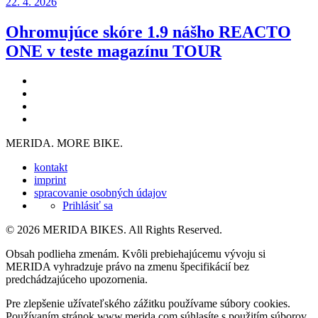
22. 4. 2026
Ohromujúce skóre 1.9 nášho REACTO
ONE v teste magazínu TOUR
MERIDA. MORE BIKE.
kontakt
imprint
spracovanie osobných údajov
Prihlásiť sa
© 2026 MERIDA BIKES. All Rights Reserved.
Obsah podlieha zmenám. Kvôli prebiehajúcemu vývoju si
MERIDA vyhradzuje právo na zmenu špecifikácií bez
predchádzajúceho upozornenia.
Pre zlepšenie užívateľského zážitku používame súbory cookies.
Používaním stránok www.merida.com súhlasíte s použitím súborov