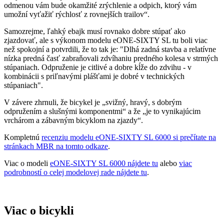
odmenou vám bude okamžité zrýchlenie a odpich, ktorý vám
umožní vyťažiť rýchlosť z rovnejších trailov“.
Samozrejme, ľahký ebajk musí rovnako dobre stúpať ako
zjazdovať, ale s výkonom modelu eONE-SIXTY SL tu boli viac
než spokojní a potvrdili, že to tak je: "Dlhá zadná stavba a relatívne
nízka predná časť zabraňovali zdvíhaniu predného kolesa v strmých
stúpaniach. Odpruženie je citlivé a dobre kĺže do zdvihu - v
kombinácii s priľnavými plášťami je dobré v technických
stúpaniach".
V závere zhrnuli, že bicykel je „svižný, hravý, s dobrým
odpružením a slušnými komponentmi“ a že „je to vynikajúcim
vrchárom a zábavným bicyklom na zjazdy“.
Kompletnú
recenziu modelu eONE-SIXTY SL 6000 si prečítate na
stránkach MBR na tomto odkaze
.
Viac o modeli
eONE-SIXTY SL 6000 nájdete tu
alebo
viac
podrobností o celej modelovej rade nájdete tu
.
Viac o bicykli