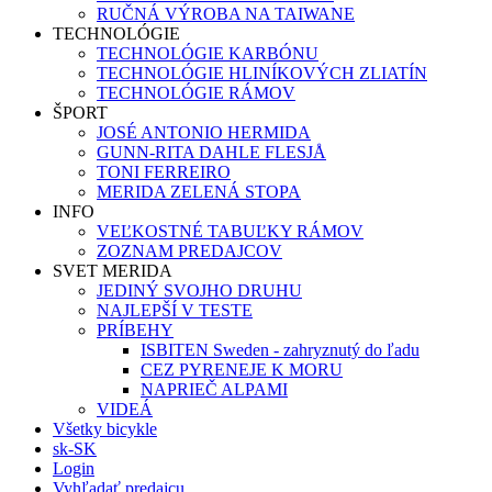
RUČNÁ VÝROBA NA TAIWANE
TECHNOLÓGIE
TECHNOLÓGIE KARBÓNU
TECHNOLÓGIE HLINÍKOVÝCH ZLIATÍN
TECHNOLÓGIE RÁMOV
ŠPORT
JOSÉ ANTONIO HERMIDA
GUNN-RITA DAHLE FLESJÅ
TONI FERREIRO
MERIDA ZELENÁ STOPA
INFO
VEĽKOSTNÉ TABUĽKY RÁMOV
ZOZNAM PREDAJCOV
SVET MERIDA
JEDINÝ SVOJHO DRUHU
NAJLEPŠÍ V TESTE
PRÍBEHY
ISBITEN Sweden - zahryznutý do ľadu
CEZ PYRENEJE K MORU
NAPRIEČ ALPAMI
VIDEÁ
Všetky bicykle
sk-SK
Login
Vyhľadať predajcu