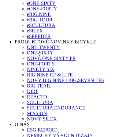
eONE-SIXTY
eONE-FORTY
eBIG.NINE
eBIG.TOUR
eSCULTURA
eSILEX
eSPEEDER
PRODUKTOVÉ NOVINKY BICYKLE
ONE-TWENTY
ONE-SIXTY
NOVÉ ONE-SIXTY FR
ONE-FORTY
NINETY-SIX
BIG.NINE CF & LITE
NOVÝ BIG.NINE / BIG.SEVEN TFS
BIG.TRAIL
DIRT
REACTO
SCULTURA
SCULTURA ENDURANCE
MISSION
NOVÝ SILEX
O NÁS
ESG REPORT
NEMECKÝ VÝVOJ & DIZAJN