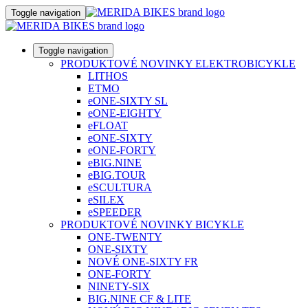
Toggle navigation
Toggle navigation
PRODUKTOVÉ NOVINKY ELEKTROBICYKLE
LITHOS
ETMO
eONE-SIXTY SL
eONE-EIGHTY
eFLOAT
eONE-SIXTY
eONE-FORTY
eBIG.NINE
eBIG.TOUR
eSCULTURA
eSILEX
eSPEEDER
PRODUKTOVÉ NOVINKY BICYKLE
ONE-TWENTY
ONE-SIXTY
NOVÉ ONE-SIXTY FR
ONE-FORTY
NINETY-SIX
BIG.NINE CF & LITE