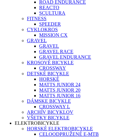
ROAD ENDURANCE
REACTO
SCULTURA
FITNESS
SPEEDER
CYKLOKROS
MISSION CX
GRAVEL
GRAVEL
GRAVEL RACE
GRAVEL ENDURANCE
KROSOVÉ BICYKLE
CROSSWAY
DETSKÉ BICYKLE
HORSKÉ
MATTS JUNIOR 24
MATTS JUNIOR 20
MATTS JUNIOR 16
DÁMSKE BICYKLE
CROSSWAY L
ARCHÍV BICYKLOV
VŠETKY BICYKLE
ELEKTROBICYKLE
HORSKÉ ELEKTROBICYKLE
CELOODPRUŽENÉ E-MTB