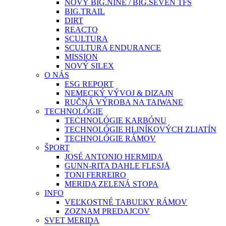
NOVÝ BIG.NINE / BIG.SEVEN TFS
BIG.TRAIL
DIRT
REACTO
SCULTURA
SCULTURA ENDURANCE
MISSION
NOVÝ SILEX
O NÁS
ESG REPORT
NEMECKÝ VÝVOJ & DIZAJN
RUČNÁ VÝROBA NA TAIWANE
TECHNOLÓGIE
TECHNOLÓGIE KARBÓNU
TECHNOLÓGIE HLINÍKOVÝCH ZLIATÍN
TECHNOLÓGIE RÁMOV
ŠPORT
JOSÉ ANTONIO HERMIDA
GUNN-RITA DAHLE FLESJÅ
TONI FERREIRO
MERIDA ZELENÁ STOPA
INFO
VEĽKOSTNÉ TABUĽKY RÁMOV
ZOZNAM PREDAJCOV
SVET MERIDA