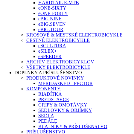
HARDTAIL E-MTB
eONE-SIXTY
eONE-FORTY
eBIG.NINE
eBIG.SEVEN
eBIG.TOUR
KROSOVÉ & MESTSKÉ ELEKTROBICYKLE
CESTNÉ ELEKTROBICYKLE
eSCULTURA
eSILEX+
eSPEEDER
ARCHÍV ELEKTROBICYKLOV
VŠETKY ELEKTROBICYKLE
DOPLNKY A PRÍSLUŠENSTVO
PRODUKTOVÉ NOVINKY
MERIDAxKED - PECTOR
KOMPONENTY
RIADÍTKA
PREDSTAVCE
GRIPY & OMOTÁVKY
SEDLOVKY & OBJÍMKY
SEDLÁ
PEDÁLE
BLATNÍKY & PRÍSLUŠENSTVO
PRÍSLUŠENSTVO