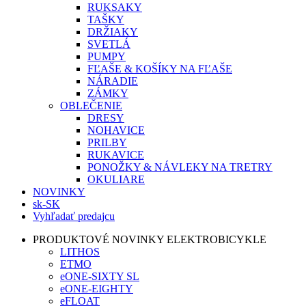
RUKSAKY
TAŠKY
DRŽIAKY
SVETLÁ
PUMPY
FĽAŠE & KOŠÍKY NA FĽAŠE
NÁRADIE
ZÁMKY
OBLEČENIE
DRESY
NOHAVICE
PRILBY
RUKAVICE
PONOŽKY & NÁVLEKY NA TRETRY
OKULIARE
NOVINKY
sk-SK
Vyhľadať predajcu
PRODUKTOVÉ NOVINKY ELEKTROBICYKLE
LITHOS
ETMO
eONE-SIXTY SL
eONE-EIGHTY
eFLOAT