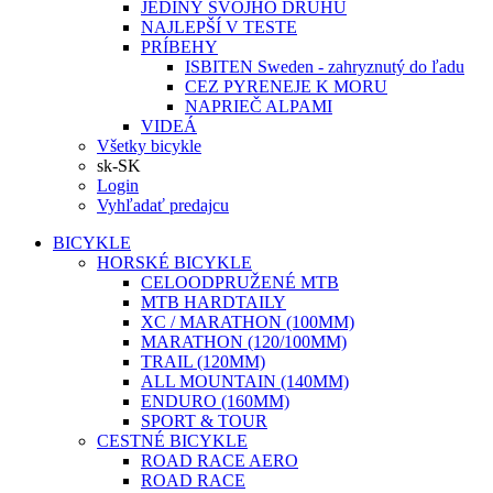
JEDINÝ SVOJHO DRUHU
NAJLEPŠÍ V TESTE
PRÍBEHY
ISBITEN Sweden - zahryznutý do ľadu
CEZ PYRENEJE K MORU
NAPRIEČ ALPAMI
VIDEÁ
Všetky bicykle
sk-SK
Login
Vyhľadať predajcu
BICYKLE
HORSKÉ BICYKLE
CELOODPRUŽENÉ MTB
MTB HARDTAILY
XC / MARATHON (100MM)
MARATHON (120/100MM)
TRAIL (120MM)
ALL MOUNTAIN (140MM)
ENDURO (160MM)
SPORT & TOUR
CESTNÉ BICYKLE
ROAD RACE AERO
ROAD RACE