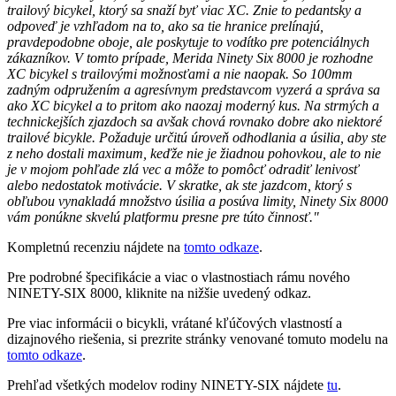
trailový bicykel, ktorý sa snaží byť viac XC. Znie to pedantsky a
odpoveď je vzhľadom na to, ako sa tie hranice prelínajú,
pravdepodobne oboje, ale poskytuje to vodítko pre potenciálnych
zákazníkov. V tomto prípade, Merida Ninety Six 8000 je rozhodne
XC bicykel s trailovými možnosťami a nie naopak. So 100mm
zadným odpružením a agresívnym predstavcom vyzerá a správa sa
ako XC bicykel a to pritom ako naozaj moderný kus. Na strmých a
technickejších zjazdoch sa avšak chová rovnako dobre ako niektoré
trailové bicykle. Požaduje určitú úroveň odhodlania a úsilia, aby ste
z neho dostali maximum, keďže nie je žiadnou pohovkou, ale to nie
je v mojom pohľade zlá vec a môže to pomôcť odradiť lenivosť
alebo nedostatok motivácie. V skratke, ak ste jazdcom, ktorý s
obľubou vynakladá množstvo úsilia a posúva limity, Ninety Six 8000
vám ponúkne skvelú platformu presne pre túto činnosť."
Kompletnú recenziu nájdete na
tomto odkaze
.
Pre podrobné špecifikácie a viac o vlastnostiach rámu nového
NINETY-SIX 8000, kliknite na nižšie uvedený odkaz.
Pre viac informácii o bicykli, vrátané kľúčových vlastností a
dizajnového riešenia, si prezrite stránky venované tomuto modelu na
tomto odkaze
.
Prehľad všetkých modelov rodiny NINETY-SIX nájdete
tu
.