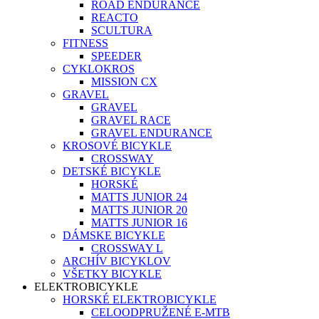
ROAD ENDURANCE
REACTO
SCULTURA
FITNESS
SPEEDER
CYKLOKROS
MISSION CX
GRAVEL
GRAVEL
GRAVEL RACE
GRAVEL ENDURANCE
KROSOVÉ BICYKLE
CROSSWAY
DETSKÉ BICYKLE
HORSKÉ
MATTS JUNIOR 24
MATTS JUNIOR 20
MATTS JUNIOR 16
DÁMSKE BICYKLE
CROSSWAY L
ARCHÍV BICYKLOV
VŠETKY BICYKLE
ELEKTROBICYKLE
HORSKÉ ELEKTROBICYKLE
CELOODPRUŽENÉ E-MTB