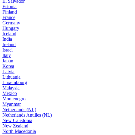
El Salvador
Estonia
Finland
France
Germany
Hungary
Iceland
India
Ireland
Israel
Italy
Japan
Korea
Latvia
Lithuania
Luxembourg
Malaysia
Mexico
Montenegro
Myanmar
Netherlands (NL)
Netherlands Antilles (NL)
New Caledonia
New Zealand
North Macedonia