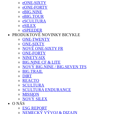
eONE-SIXTY
eONE-FORTY
eBIG.NINE
eBIG.TOUR
eSCULTURA
eSILEX
eSPEEDER
PRODUKTOVÉ NOVINKY BICYKLE
ONE-TWENTY
ONE-SIXTY
NOVÉ ONE-SIXTY FR
ONE-FORTY
NINETY-SIX
BIG.NINE CF & LITE
NOVÝ BIG.NINE / BIG.SEVEN TFS
BIG.TRAIL
DIRT
REACTO
SCULTURA
SCULTURA ENDURANCE
MISSION
NOVÝ SILEX
O NÁS
ESG REPORT
NEMECKÝ VÝVOJ & DIZAJN