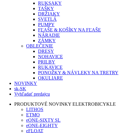
RUKSAKY
TAŠKY
DRŽIAKY
SVETLÁ
PUMPY
FĽAŠE & KOŠÍKY NA FĽAŠE
NÁRADIE
ZÁMKY
OBLEČENIE
DRESY
NOHAVICE
PRILBY
RUKAVICE
PONOŽKY & NÁVLEKY NA TRETRY
OKULIARE
NOVINKY
sk-SK
Vyhľadať predajcu
PRODUKTOVÉ NOVINKY ELEKTROBICYKLE
LITHOS
ETMO
eONE-SIXTY SL
eONE-EIGHTY
eFLOAT