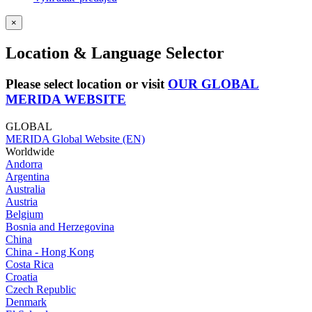
×
Location & Language Selector
Please select location or visit
OUR GLOBAL
MERIDA WEBSITE
GLOBAL
MERIDA Global Website (EN)
Worldwide
Andorra
Argentina
Australia
Austria
Belgium
Bosnia and Herzegovina
China
China - Hong Kong
Costa Rica
Croatia
Czech Republic
Denmark