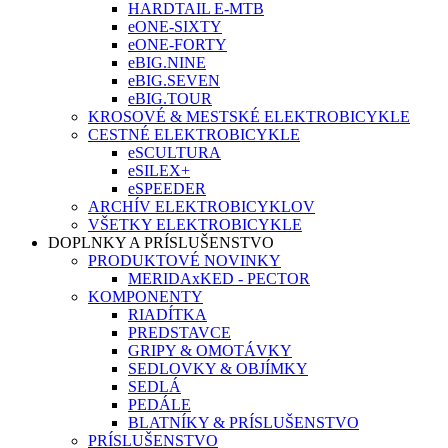
HARDTAIL E-MTB
eONE-SIXTY
eONE-FORTY
eBIG.NINE
eBIG.SEVEN
eBIG.TOUR
KROSOVÉ & MESTSKÉ ELEKTROBICYKLE
CESTNÉ ELEKTROBICYKLE
eSCULTURA
eSILEX+
eSPEEDER
ARCHÍV ELEKTROBICYKLOV
VŠETKY ELEKTROBICYKLE
DOPLNKY A PRÍSLUŠENSTVO
PRODUKTOVÉ NOVINKY
MERIDAxKED - PECTOR
KOMPONENTY
RIADÍTKA
PREDSTAVCE
GRIPY & OMOTÁVKY
SEDLOVKY & OBJÍMKY
SEDLÁ
PEDÁLE
BLATNÍKY & PRÍSLUŠENSTVO
PRÍSLUŠENSTVO