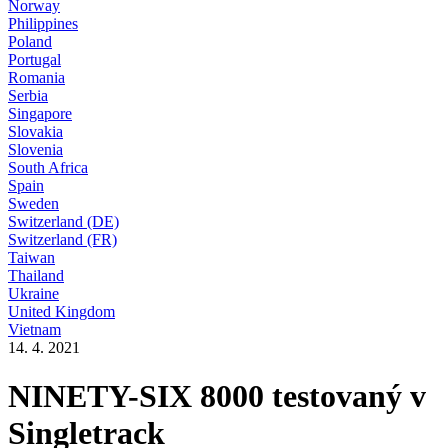
Norway
Philippines
Poland
Portugal
Romania
Serbia
Singapore
Slovakia
Slovenia
South Africa
Spain
Sweden
Switzerland (DE)
Switzerland (FR)
Taiwan
Thailand
Ukraine
United Kingdom
Vietnam
14. 4. 2021
NINETY-SIX 8000 testovaný v
Singletrack