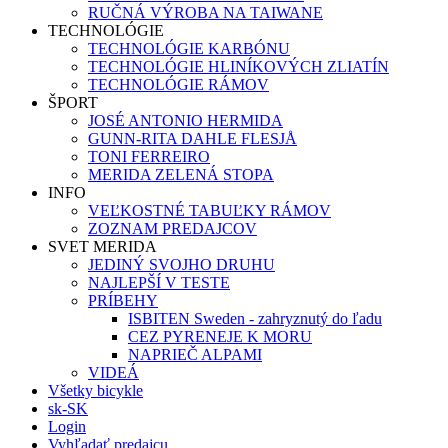
RUČNÁ VÝROBA NA TAIWANE
TECHNOLÓGIE
TECHNOLÓGIE KARBÓNU
TECHNOLÓGIE HLINÍKOVÝCH ZLIATÍN
TECHNOLÓGIE RÁMOV
ŠPORT
JOSÉ ANTONIO HERMIDA
GUNN-RITA DAHLE FLESJÅ
TONI FERREIRO
MERIDA ZELENÁ STOPA
INFO
VEĽKOSTNÉ TABUĽKY RÁMOV
ZOZNAM PREDAJCOV
SVET MERIDA
JEDINÝ SVOJHO DRUHU
NAJLEPŠÍ V TESTE
PRÍBEHY
ISBITEN Sweden - zahryznutý do ľadu
CEZ PYRENEJE K MORU
NAPRIEČ ALPAMI
VIDEÁ
Všetky bicykle
sk-SK
Login
Vyhľadať predajcu