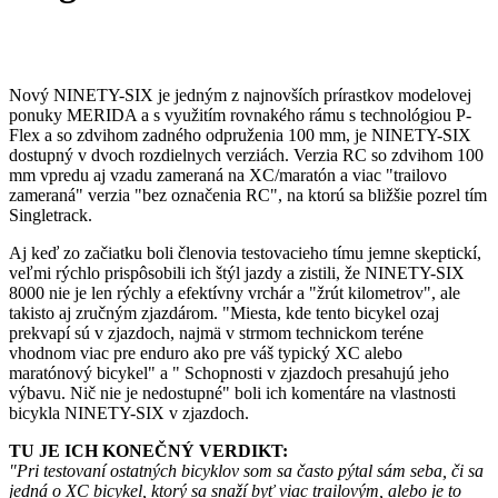
Nový NINETY-SIX je jedným z najnovších prírastkov modelovej
ponuky MERIDA a s využitím rovnakého rámu s technológiou P-
Flex a so zdvihom zadného odpruženia 100 mm, je NINETY-SIX
dostupný v dvoch rozdielnych verziách. Verzia RC so zdvihom 100
mm vpredu aj vzadu zameraná na XC/maratón a viac "trailovo
zameraná" verzia "bez označenia RC", na ktorú sa bližšie pozrel tím
Singletrack.
Aj keď zo začiatku boli členovia testovacieho tímu jemne skeptickí,
veľmi rýchlo prispôsobili ich štýl jazdy a zistili, že NINETY-SIX
8000 nie je len rýchly a efektívny vrchár a "žrút kilometrov", ale
takisto aj zručným zjazdárom. "Miesta, kde tento bicykel ozaj
prekvapí sú v zjazdoch, najmä v strmom technickom teréne
vhodnom viac pre enduro ako pre váš typický XC alebo
maratónový bicykel" a " Schopnosti v zjazdoch presahujú jeho
výbavu. Nič nie je nedostupné" boli ich komentáre na vlastnosti
bicykla NINETY-SIX v zjazdoch.
TU JE ICH KONEČNÝ VERDIKT:
"Pri testovaní ostatných bicyklov som sa často pýtal sám seba, či sa
jedná o XC bicykel, ktorý sa snaží byť viac trailovým, alebo je to