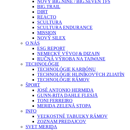
NOVÝ BIG.NINE / BIG.SEVEN TFS
BIG.TRAIL
DIRT
REACTO
SCULTURA
SCULTURA ENDURANCE
MISSION
NOVÝ SILEX
O NÁS
ESG REPORT
NEMECKÝ VÝVOJ & DIZAJN
RUČNÁ VÝROBA NA TAIWANE
TECHNOLÓGIE
TECHNOLÓGIE KARBÓNU
TECHNOLÓGIE HLINÍKOVÝCH ZLIATÍN
TECHNOLÓGIE RÁMOV
ŠPORT
JOSÉ ANTONIO HERMIDA
GUNN-RITA DAHLE FLESJÅ
TONI FERREIRO
MERIDA ZELENÁ STOPA
INFO
VEĽKOSTNÉ TABUĽKY RÁMOV
ZOZNAM PREDAJCOV
SVET MERIDA