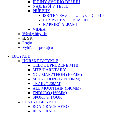
JEDINÝ SVOJHO DRUHU
NAJLEPŠÍ V TESTE
PRÍBEHY
ISBITEN Sweden - zahryznutý do ľadu
CEZ PYRENEJE K MORU
NAPRIEČ ALPAMI
VIDEÁ
Všetky bicykle
sk-SK
Login
Vyhľadať predajcu
BICYKLE
HORSKÉ BICYKLE
CELOODPRUŽENÉ MTB
MTB HARDTAILY
XC / MARATHON (100MM)
MARATHON (120/100MM)
TRAIL (120MM)
ALL MOUNTAIN (140MM)
ENDURO (160MM)
SPORT & TOUR
CESTNÉ BICYKLE
ROAD RACE AERO
ROAD RACE