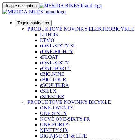
Toggle navigation
Toggle navigation
PRODUKTOVÉ NOVINKY ELEKTROBICYKLE
LITHOS
ETMO
eONE-SIXTY SL
eONE-EIGHTY
eFLOAT
eONE-SIXTY
eONE-FORTY
eBIG.NINE
eBIG.TOUR
eSCULTURA
eSILEX
eSPEEDER
PRODUKTOVÉ NOVINKY BICYKLE
ONE-TWENTY
ONE-SIXTY
NOVÉ ONE-SIXTY FR
ONE-FORTY
NINETY-SIX
BIG.NINE CF & LITE