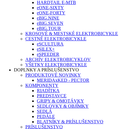
HARDTAIL E-MTB
eONE-SIXTY
eONE-FORTY
eBIG.NINE
eBIG.SEVEN
eBIG.TOUR
KROSOVÉ & MESTSKÉ ELEKTROBICYKLE
CESTNÉ ELEKTROBICYKLE
eSCULTURA
eSILEX+
eSPEEDER
ARCHÍV ELEKTROBICYKLOV
VŠETKY ELEKTROBICYKLE
DOPLNKY A PRÍSLUŠENSTVO
PRODUKTOVÉ NOVINKY
MERIDAxKED - PECTOR
KOMPONENTY
RIADÍTKA
PREDSTAVCE
GRIPY & OMOTÁVKY
SEDLOVKY & OBJÍMKY
SEDLÁ
PEDÁLE
BLATNÍKY & PRÍSLUŠENSTVO
PRÍSLUŠENSTVO