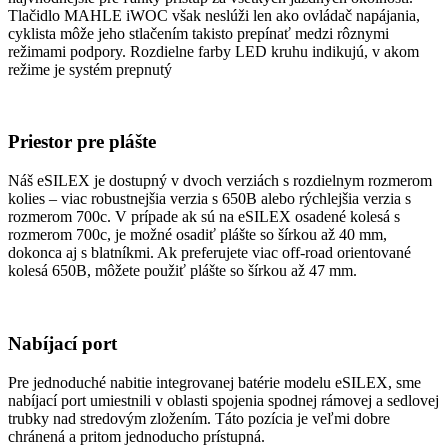
Tlačidlo MAHLE iWOC však neslúži len ako ovládač napájania,
cyklista môže jeho stlačením takisto prepínať medzi rôznymi
režimami podpory. Rozdielne farby LED kruhu indikujú, v akom
režime je systém prepnutý
Priestor pre plášte
Náš eSILEX je dostupný v dvoch verziách s rozdielnym rozmerom
kolies – viac robustnejšia verzia s 650B alebo rýchlejšia verzia s
rozmerom 700c. V prípade ak sú na eSILEX osadené kolesá s
rozmerom 700c, je možné osadiť plášte so šírkou až 40 mm,
dokonca aj s blatníkmi. Ak preferujete viac off-road orientované
kolesá 650B, môžete použiť plášte so šírkou až 47 mm.
Nabíjací port
Pre jednoduché nabitie integrovanej batérie modelu eSILEX, sme
nabíjací port umiestnili v oblasti spojenia spodnej rámovej a sedlovej
trubky nad stredovým zložením. Táto pozícia je veľmi dobre
chránená a pritom jednoducho prístupná.