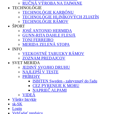
RUČNÁ VÝROBA NA TAIWANE
TECHNOLÓGIE
TECHNOLÓGIE KARBÓNU
TECHNOLÓGIE HLINÍKOVÝCH ZLIATÍN
TECHNOLÓGIE RÁMOV
ŠPORT
JOSÉ ANTONIO HERMIDA
GUNN-RITA DAHLE FLESJÅ
TONI FERREIRO
MERIDA ZELENÁ STOPA
INFO
VEĽKOSTNÉ TABUĽKY RÁMOV
ZOZNAM PREDAJCOV
SVET MERIDA
JEDINÝ SVOJHO DRUHU
NAJLEPŠÍ V TESTE
PRÍBEHY
ISBITEN Sweden - zahryznutý do ľadu
CEZ PYRENEJE K MORU
NAPRIEČ ALPAMI
VIDEÁ
Všetky bicykle
sk-SK
Login
Vyhľadať predajcu