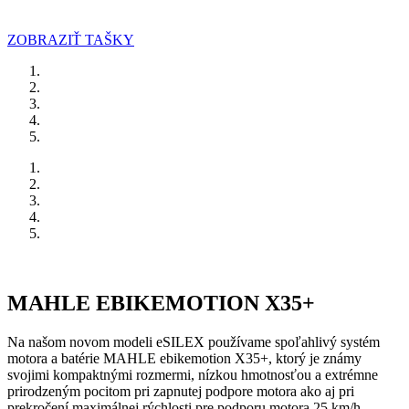
ZOBRAZIŤ TAŠKY
MAHLE EBIKEMOTION X35+
Na našom novom modeli eSILEX používame spoľahlivý systém
motora a batérie MAHLE ebikemotion X35+, ktorý je známy
svojimi kompaktnými rozmermi, nízkou hmotnosťou a extrémne
prirodzeným pocitom pri zapnutej podpore motora ako aj pri
prekročení maximálnej rýchlosti pre podporu motora 25 km/h.