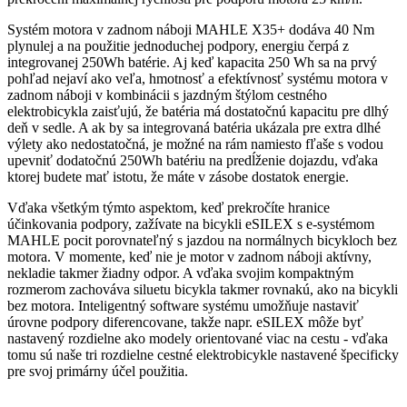
Systém motora v zadnom náboji MAHLE X35+ dodáva 40 Nm
plynulej a na použitie jednoduchej podpory, energiu čerpá z
integrovanej 250Wh batérie. Aj keď kapacita 250 Wh sa na prvý
pohľad nejaví ako veľa, hmotnosť a efektívnosť systému motora v
zadnom náboji v kombinácii s jazdným štýlom cestného
elektrobicykla zaisťujú, že batéria má dostatočnú kapacitu pre dlhý
deň v sedle. A ak by sa integrovaná batéria ukázala pre extra dlhé
výlety ako nedostatočná, je možné na rám namiesto fľaše s vodou
upevniť dodatočnú 250Wh batériu na predĺženie dojazdu, vďaka
ktorej budete mať istotu, že máte v zásobe dostatok energie.
Vďaka všetkým týmto aspektom, keď prekročíte hranice
účinkovania podpory, zažívate na bicykli eSILEX s e-systémom
MAHLE pocit porovnateľný s jazdou na normálnych bicykloch bez
motora. V momente, keď nie je motor v zadnom náboji aktívny,
nekladie takmer žiadny odpor. A vďaka svojim kompaktným
rozmerom zachováva siluetu bicykla takmer rovnakú, ako na bicykli
bez motora. Inteligentný software systému umožňuje nastaviť
úrovne podpory diferencovane, takže napr. eSILEX môže byť
nastavený rozdielne ako modely orientované viac na cestu - vďaka
tomu sú naše tri rozdielne cestné elektrobicykle nastavené špecificky
pre svoj primárny účel použitia.