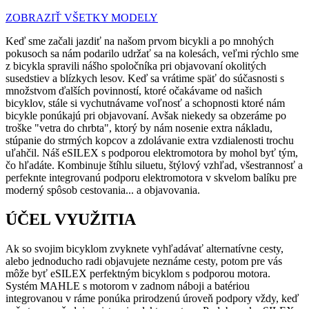
ZOBRAZIŤ VŠETKY MODELY
Keď sme začali jazdiť na našom prvom bicykli a po mnohých
pokusoch sa nám podarilo udržať sa na kolesách, veľmi rýchlo sme
z bicykla spravili nášho spoločníka pri objavovaní okolitých
susedstiev a blízkych lesov. Keď sa vrátime späť do súčasnosti s
množstvom ďalších povinností, ktoré očakávame od našich
bicyklov, stále si vychutnávame voľnosť a schopnosti ktoré nám
bicykle ponúkajú pri objavovaní. Avšak niekedy sa obzeráme po
troške "vetra do chrbta", ktorý by nám nosenie extra nákladu,
stúpanie do strmých kopcov a zdolávanie extra vzdialenosti trochu
uľahčil. Náš eSILEX s podporou elektromotora by mohol byť tým,
čo hľadáte. Kombinuje štíhlu siluetu, štýlový vzhľad, všestrannosť a
perfeknte integrovanú podporu elektromotora v skvelom balíku pre
moderný spôsob cestovania... a objavovania.
ÚČEL VYUŽITIA
Ak so svojim bicyklom zvyknete vyhľadávať alternatívne cesty,
alebo jednoducho radi objavujete neznáme cesty, potom pre vás
môže byť eSILEX perfektným bicyklom s podporou motora.
Systém MAHLE s motorom v zadnom náboji a batériou
integrovanou v ráme ponúka prirodzenú úroveň podpory vždy, keď