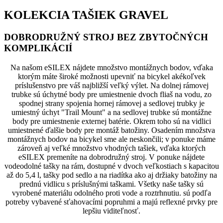
KOLEKCIA TAŠIEK GRAVEL
DOBRODRUŽNÝ STROJ BEZ ZBYTOČNÝCH
KOMPLIKÁCIÍ
Na našom eSILEX nájdete množstvo montážnych bodov, vďaka
ktorým máte široké možnosti upevniť na bicykel akékoľvek
príslušenstvo pre váš najbližší veľký výlet. Na dolnej rámovej
trubke sú úchytné body pre umiestnenie dvoch fliaš na vodu, zo
spodnej strany spojenia hornej rámovej a sedlovej trubky je
umiestný úchyt "Trail Mount" a na sedlovej trubke sú montážne
body pre umiestnenie externej batérie. Okrem toho sú na vidlici
umiestnené ďalšie body pre montáž batožiny. Osadením množstva
montážnych bodov na bicykel sme ale neskončili; v ponuke máme
zároveň aj veľké množstvo vhodných tašiek, vďaka ktorých
eSILEX premeníte na dobrodružný stroj. V ponuke nájdete
vodeodolné tašky na rám, dostupné v dvoch veľkostiach s kapacitou
až do 5,4 l, tašky pod sedlo a na riadítka ako aj držiaky batožiny na
prednú vidlicu s príslušnými taškami. Všetky naše tašky sú
vyrobené materiálu odolného proti vode a roztrhnutiu. sú podľa
potreby vybavené sťahovacími popruhmi a majú reflexné prvky pre
lepšiu viditeľnosť.