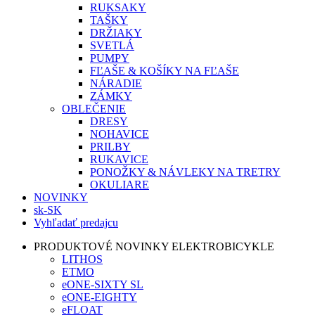
RUKSAKY
TAŠKY
DRŽIAKY
SVETLÁ
PUMPY
FĽAŠE & KOŠÍKY NA FĽAŠE
NÁRADIE
ZÁMKY
OBLEČENIE
DRESY
NOHAVICE
PRILBY
RUKAVICE
PONOŽKY & NÁVLEKY NA TRETRY
OKULIARE
NOVINKY
sk-SK
Vyhľadať predajcu
PRODUKTOVÉ NOVINKY ELEKTROBICYKLE
LITHOS
ETMO
eONE-SIXTY SL
eONE-EIGHTY
eFLOAT