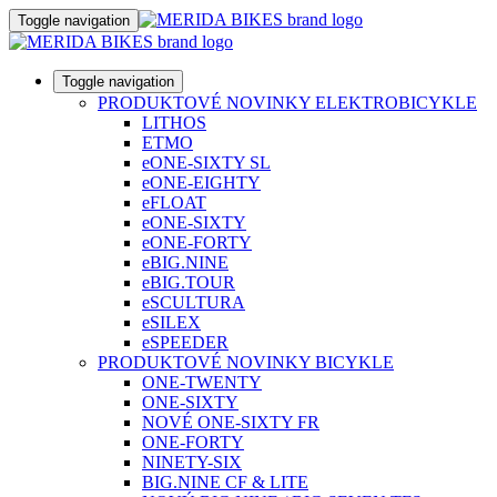
Toggle navigation
Toggle navigation
PRODUKTOVÉ NOVINKY ELEKTROBICYKLE
LITHOS
ETMO
eONE-SIXTY SL
eONE-EIGHTY
eFLOAT
eONE-SIXTY
eONE-FORTY
eBIG.NINE
eBIG.TOUR
eSCULTURA
eSILEX
eSPEEDER
PRODUKTOVÉ NOVINKY BICYKLE
ONE-TWENTY
ONE-SIXTY
NOVÉ ONE-SIXTY FR
ONE-FORTY
NINETY-SIX
BIG.NINE CF & LITE