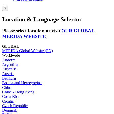
×
Location & Language Selector
Please select location or visit
OUR GLOBAL
MERIDA WEBSITE
GLOBAL
MERIDA Global Website (EN)
Worldwide
Andorra
Argentina
Australia
Austria
Belgium
Bosnia and Herzegovina
China
China - Hong Kong
Costa Rica
Croatia
Czech Republic
Denmark