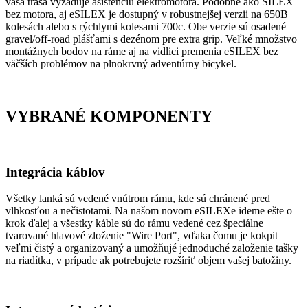
vaša trasa vyžaduje asistenciu elektromotora. Podobne ako SILEX
bez motora, aj eSILEX je dostupný v robustnejšej verzii na 650B
kolesách alebo s rýchlymi kolesami 700c. Obe verzie sú osadené
gravel/off-road plášťami s dezénom pre extra grip. Veľké množstvo
montážnych bodov na ráme aj na vidlici premenia eSILEX bez
väčších problémov na plnokrvný adventúrny bicykel.
VYBRANÉ KOMPONENTY
Integrácia káblov
Všetky lanká sú vedené vnútrom rámu, kde sú chránené pred
vlhkosťou a nečistotami. Na našom novom eSILEXe ideme ešte o
krok ďalej a všestky káble sú do rámu vedené cez špeciálne
tvarované hlavové zloženie "Wire Port", vďaka čomu je kokpit
veľmi čistý a organizovaný a umožňujé jednoduché založenie tašky
na riadítka, v prípade ak potrebujete rozšíriť objem vašej batožiny.