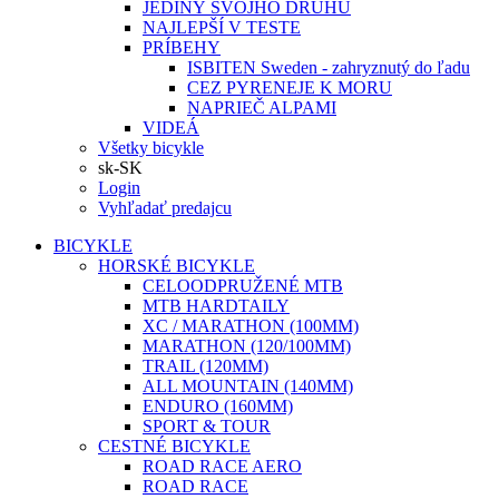
JEDINÝ SVOJHO DRUHU
NAJLEPŠÍ V TESTE
PRÍBEHY
ISBITEN Sweden - zahryznutý do ľadu
CEZ PYRENEJE K MORU
NAPRIEČ ALPAMI
VIDEÁ
Všetky bicykle
sk-SK
Login
Vyhľadať predajcu
BICYKLE
HORSKÉ BICYKLE
CELOODPRUŽENÉ MTB
MTB HARDTAILY
XC / MARATHON (100MM)
MARATHON (120/100MM)
TRAIL (120MM)
ALL MOUNTAIN (140MM)
ENDURO (160MM)
SPORT & TOUR
CESTNÉ BICYKLE
ROAD RACE AERO
ROAD RACE