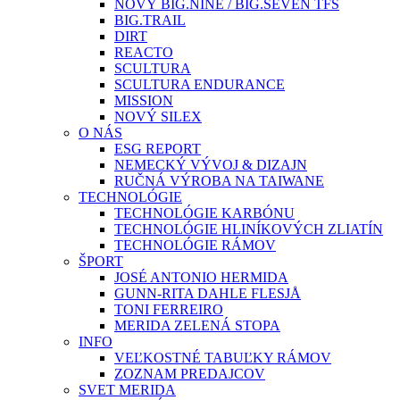
NOVÝ BIG.NINE / BIG.SEVEN TFS
BIG.TRAIL
DIRT
REACTO
SCULTURA
SCULTURA ENDURANCE
MISSION
NOVÝ SILEX
O NÁS
ESG REPORT
NEMECKÝ VÝVOJ & DIZAJN
RUČNÁ VÝROBA NA TAIWANE
TECHNOLÓGIE
TECHNOLÓGIE KARBÓNU
TECHNOLÓGIE HLINÍKOVÝCH ZLIATÍN
TECHNOLÓGIE RÁMOV
ŠPORT
JOSÉ ANTONIO HERMIDA
GUNN-RITA DAHLE FLESJÅ
TONI FERREIRO
MERIDA ZELENÁ STOPA
INFO
VEĽKOSTNÉ TABUĽKY RÁMOV
ZOZNAM PREDAJCOV
SVET MERIDA