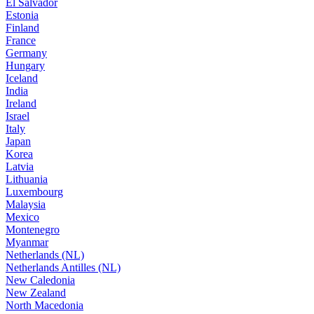
El Salvador
Estonia
Finland
France
Germany
Hungary
Iceland
India
Ireland
Israel
Italy
Japan
Korea
Latvia
Lithuania
Luxembourg
Malaysia
Mexico
Montenegro
Myanmar
Netherlands (NL)
Netherlands Antilles (NL)
New Caledonia
New Zealand
North Macedonia