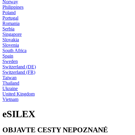
Norway
Philippines
Poland
Portugal
Romania
Serbia
Singapore
Slovakia
Slovenia
South Africa
Spain
Sweden
Switzerland (DE)
Switzerland (FR)
Taiwan
Thailand
Ukraine
United Kingdom
Vietnam
eSILEX
OBJAVTE CESTY NEPOZNANÉ