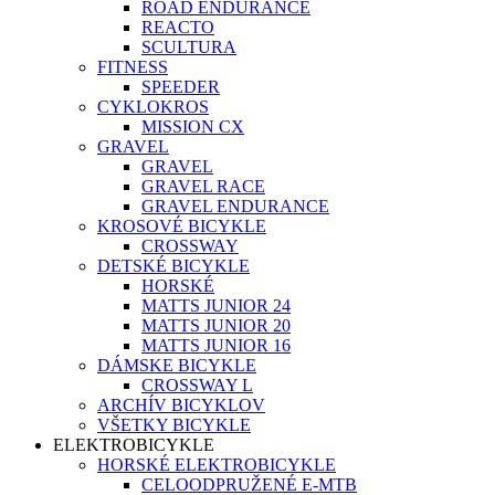
ROAD ENDURANCE
REACTO
SCULTURA
FITNESS
SPEEDER
CYKLOKROS
MISSION CX
GRAVEL
GRAVEL
GRAVEL RACE
GRAVEL ENDURANCE
KROSOVÉ BICYKLE
CROSSWAY
DETSKÉ BICYKLE
HORSKÉ
MATTS JUNIOR 24
MATTS JUNIOR 20
MATTS JUNIOR 16
DÁMSKE BICYKLE
CROSSWAY L
ARCHÍV BICYKLOV
VŠETKY BICYKLE
ELEKTROBICYKLE
HORSKÉ ELEKTROBICYKLE
CELOODPRUŽENÉ E-MTB