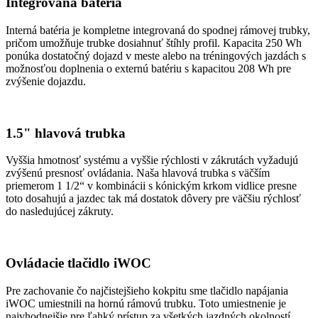
Integrovaná batéria
Interná batéria je kompletne integrovaná do spodnej rámovej trubky,
pričom umožňuje trubke dosiahnuť štíhly profil. Kapacita 250 Wh
ponúka dostatočný dojazd v meste alebo na tréningových jazdách s
možnosťou doplnenia o externú batériu s kapacitou 208 Wh pre
zvýšenie dojazdu.
1.5" hlavová trubka
Vyššia hmotnosť systému a vyššie rýchlosti v zákrutách vyžadujú
zvýšenú presnosť ovládania. Naša hlavová trubka s väčším
priemerom 1 1/2“ v kombinácii s kónickým krkom vidlice presne
toto dosahujú a jazdec tak má dostatok dôvery pre väčšiu rýchlosť
do nasledujúcej zákruty.
Ovládacie tlačidlo iWOC
Pre zachovanie čo najčistejšieho kokpitu sme tlačidlo napájania
iWOC umiestnili na hornú rámovú trubku. Toto umiestnenie je
najvhodnejšie pre ľahký prístup za všetkých jazdných okolností.