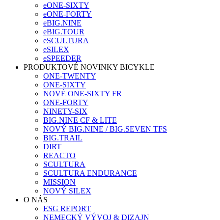
eONE-SIXTY
eONE-FORTY
eBIG.NINE
eBIG.TOUR
eSCULTURA
eSILEX
eSPEEDER
PRODUKTOVÉ NOVINKY BICYKLE
ONE-TWENTY
ONE-SIXTY
NOVÉ ONE-SIXTY FR
ONE-FORTY
NINETY-SIX
BIG.NINE CF & LITE
NOVÝ BIG.NINE / BIG.SEVEN TFS
BIG.TRAIL
DIRT
REACTO
SCULTURA
SCULTURA ENDURANCE
MISSION
NOVÝ SILEX
O NÁS
ESG REPORT
NEMECKÝ VÝVOJ & DIZAJN