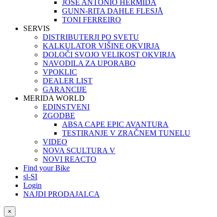
JOSÉ ANTONIO HERMIDA
GUNN-RITA DAHLE FLESJÅ
TONI FERREIRO
SERVIS
DISTRIBUTERJI PO SVETU
KALKULATOR VIŠINE OKVIRJA
DOLOČI SVOJO VELIKOST OKVIRJA
NAVODILA ZA UPORABO
VPOKLIC
DEALER LIST
GARANCIJE
MERIDA WORLD
EDINSTVENI
ZGODBE
ABSA CAPE EPIC AVANTURA
TESTIRANJE V ZRAČNEM TUNELU
VIDEO
NOVA SCULTURA V
NOVI REACTO
Find your Bike
sl-SI
Login
NAJDI PRODAJALCA
×