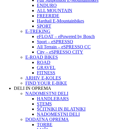
Full Suspension E-Mountainbikes
ENDURO
ALL MOUNTAIN
FREERIDE
Hardtail E-Mountainbikes
SPORT
E-TREKING
eFLOAT – ePowered by Bosch
Sport – eSPRESSO
All Terrain – eSPRESSO CC
City – eSPRESSO CITY
E-ROAD BIKES
ROAD
GRAVEL
FITNESS
ARHIV E-KOLES
FIND YOUR E-BIKE
DELI IN OPREMA
NADOMESTNI DELI
HANDLEBARS
STEMS
ŠČITNIKI IN BLATNIKI
NADOMESTNI DELI
DODATNA OPREMA
TORBE