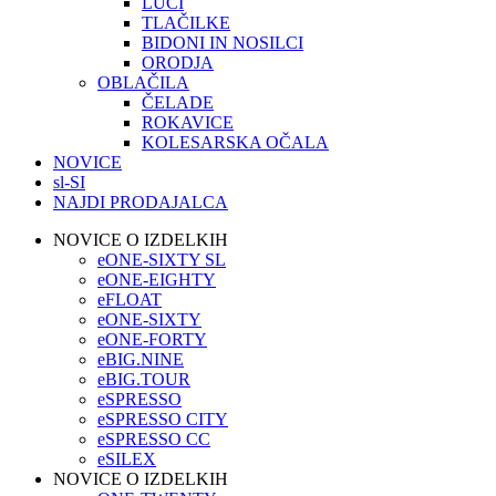
LUČI
TLAČILKE
BIDONI IN NOSILCI
ORODJA
OBLAČILA
ČELADE
ROKAVICE
KOLESARSKA OČALA
NOVICE
sl-SI
NAJDI PRODAJALCA
NOVICE O IZDELKIH
eONE-SIXTY SL
eONE-EIGHTY
eFLOAT
eONE-SIXTY
eONE-FORTY
eBIG.NINE
eBIG.TOUR
eSPRESSO
eSPRESSO CITY
eSPRESSO CC
eSILEX
NOVICE O IZDELKIH