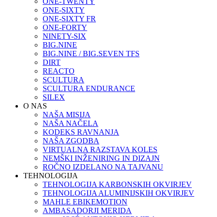
ONE-TWENTY
ONE-SIXTY
ONE-SIXTY FR
ONE-FORTY
NINETY-SIX
BIG.NINE
BIG.NINE / BIG.SEVEN TFS
DIRT
REACTO
SCULTURA
SCULTURA ENDURANCE
SILEX
O NAS
NAŠA MISIJA
NAŠA NAČELA
KODEKS RAVNANJA
NAŠA ZGODBA
VIRTUALNA RAZSTAVA KOLES
NEMŠKI INŽENIRING IN DIZAJN
ROČNO IZDELANO NA TAJVANU
TEHNOLOGIJA
TEHNOLOGIJA KARBONSKIH OKVIRJEV
TEHNOLOGIJA ALUMINIJSKIH OKVIRJEV
MAHLE EBIKEMOTION
AMBASADORJI MERIDA