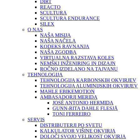
DIRT
REACTO
SCULTURA
SCULTURA ENDURANCE
SILEX
O NAS
NAŠA MISIJA
NAŠA NAČELA
KODEKS RAVNANJA
NAŠA ZGODBA
VIRTUALNA RAZSTAVA KOLES
NEMŠKI INŽENIRING IN DIZAJN
ROČNO IZDELANO NA TAJVANU
TEHNOLOGIJA
TEHNOLOGIJA KARBONSKIH OKVIRJEV
TEHNOLOGIJA ALUMINIJSKIH OKVIRJEV
MAHLE EBIKEMOTION
AMBASADORJI MERIDA
JOSÉ ANTONIO HERMIDA
GUNN-RITA DAHLE FLESJÅ
TONI FERREIRO
SERVIS
DISTRIBUTERJI PO SVETU
KALKULATOR VIŠINE OKVIRJA
DOLOČI SVOJO VELIKOST OKVIRJA