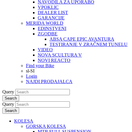
NAVODILA ZA UPORABO
VPOKLIC
DEALER LIST
GARANCIJE
MERIDA WORLD
EDINSTVENI
ZGODBE
ABSA CAPE EPIC AVANTURA
TESTIRANJE V ZRAČNEM TUNELU
VIDEO
NOVA SCULTURA V
NOVI REACTO
Find your Bike
sl-SI
Login
NAJDI PRODAJALCA
Query
Search
Query
Search
KOLESA
GORSKA KOLESA
MTB FULL SUSPENSION