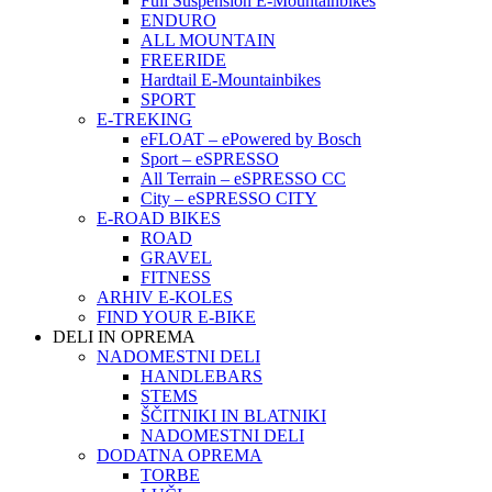
Full Suspension E-Mountainbikes
ENDURO
ALL MOUNTAIN
FREERIDE
Hardtail E-Mountainbikes
SPORT
E-TREKING
eFLOAT – ePowered by Bosch
Sport – eSPRESSO
All Terrain – eSPRESSO CC
City – eSPRESSO CITY
E-ROAD BIKES
ROAD
GRAVEL
FITNESS
ARHIV E-KOLES
FIND YOUR E-BIKE
DELI IN OPREMA
NADOMESTNI DELI
HANDLEBARS
STEMS
ŠČITNIKI IN BLATNIKI
NADOMESTNI DELI
DODATNA OPREMA
TORBE