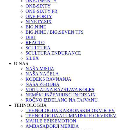
ONE-TWENTY
ONE-SIXTY
ONE-SIXTY FR
ONE-FORTY
NINETY-SIX
BIG.NINE
BIG.NINE / BIG.SEVEN TFS
DIRT
REACTO
SCULTURA
SCULTURA ENDURANCE
SILEX
O NAS
NAŠA MISIJA
NAŠA NAČELA
KODEKS RAVNANJA
NAŠA ZGODBA
VIRTUALNA RAZSTAVA KOLES
NEMŠKI INŽENIRING IN DIZAJN
ROČNO IZDELANO NA TAJVANU
TEHNOLOGIJA
TEHNOLOGIJA KARBONSKIH OKVIRJEV
TEHNOLOGIJA ALUMINIJSKIH OKVIRJEV
MAHLE EBIKEMOTION
AMBASADORJI MERIDA