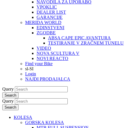
NAVODILA ZA UPORABO
VPOKLIC
DEALER LIST
GARANCIJE
MERIDA WORLD
EDINSTVENI
ZGODBE
ABSA CAPE EPIC AVANTURA
TESTIRANJE V ZRAČNEM TUNELU
VIDEO
NOVA SCULTURA V
NOVI REACTO
Find your Bike
sl-SI
Login
NAJDI PRODAJALCA
Query
Search
Query
Search
KOLESA
GORSKA KOLESA
MTB FULL SUSPENSION