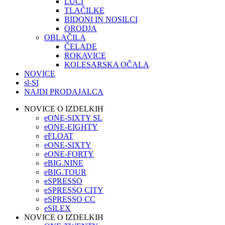
LUČI
TLAČILKE
BIDONI IN NOSILCI
ORODJA
OBLAČILA
ČELADE
ROKAVICE
KOLESARSKA OČALA
NOVICE
sl-SI
NAJDI PRODAJALCA
NOVICE O IZDELKIH
eONE-SIXTY SL
eONE-EIGHTY
eFLOAT
eONE-SIXTY
eONE-FORTY
eBIG.NINE
eBIG.TOUR
eSPRESSO
eSPRESSO CITY
eSPRESSO CC
eSILEX
NOVICE O IZDELKIH