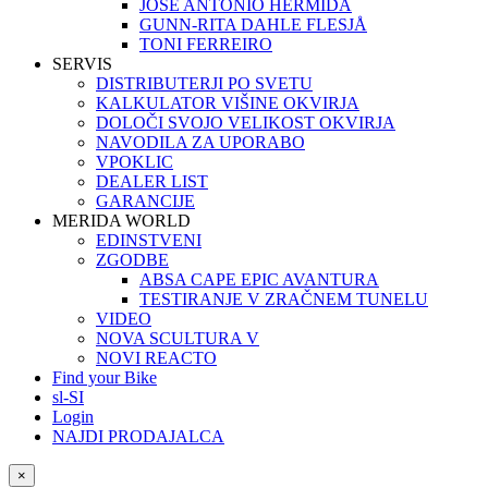
JOSÉ ANTONIO HERMIDA
GUNN-RITA DAHLE FLESJÅ
TONI FERREIRO
SERVIS
DISTRIBUTERJI PO SVETU
KALKULATOR VIŠINE OKVIRJA
DOLOČI SVOJO VELIKOST OKVIRJA
NAVODILA ZA UPORABO
VPOKLIC
DEALER LIST
GARANCIJE
MERIDA WORLD
EDINSTVENI
ZGODBE
ABSA CAPE EPIC AVANTURA
TESTIRANJE V ZRAČNEM TUNELU
VIDEO
NOVA SCULTURA V
NOVI REACTO
Find your Bike
sl-SI
Login
NAJDI PRODAJALCA
×