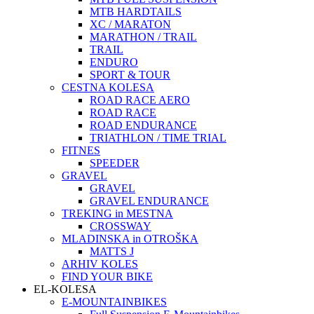
MTB HARDTAILS
XC / MARATON
MARATHON / TRAIL
TRAIL
ENDURO
SPORT & TOUR
CESTNA KOLESA
ROAD RACE AERO
ROAD RACE
ROAD ENDURANCE
TRIATHLON / TIME TRIAL
FITNES
SPEEDER
GRAVEL
GRAVEL
GRAVEL ENDURANCE
TREKING in MESTNA
CROSSWAY
MLADINSKA in OTROŠKA
MATTS J
ARHIV KOLES
FIND YOUR BIKE
EL-KOLESA
E-MOUNTAINBIKES