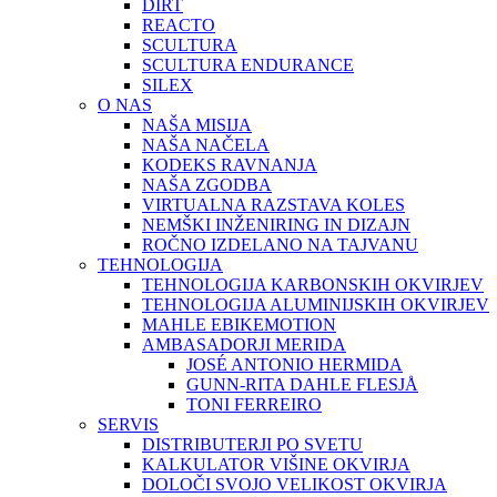
DIRT
REACTO
SCULTURA
SCULTURA ENDURANCE
SILEX
O NAS
NAŠA MISIJA
NAŠA NAČELA
KODEKS RAVNANJA
NAŠA ZGODBA
VIRTUALNA RAZSTAVA KOLES
NEMŠKI INŽENIRING IN DIZAJN
ROČNO IZDELANO NA TAJVANU
TEHNOLOGIJA
TEHNOLOGIJA KARBONSKIH OKVIRJEV
TEHNOLOGIJA ALUMINIJSKIH OKVIRJEV
MAHLE EBIKEMOTION
AMBASADORJI MERIDA
JOSÉ ANTONIO HERMIDA
GUNN-RITA DAHLE FLESJÅ
TONI FERREIRO
SERVIS
DISTRIBUTERJI PO SVETU
KALKULATOR VIŠINE OKVIRJA
DOLOČI SVOJO VELIKOST OKVIRJA