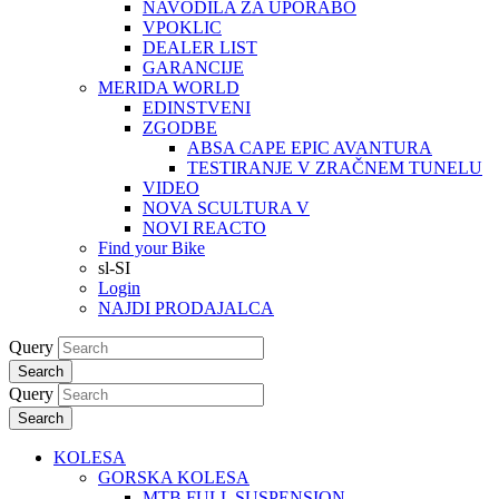
NAVODILA ZA UPORABO
VPOKLIC
DEALER LIST
GARANCIJE
MERIDA WORLD
EDINSTVENI
ZGODBE
ABSA CAPE EPIC AVANTURA
TESTIRANJE V ZRAČNEM TUNELU
VIDEO
NOVA SCULTURA V
NOVI REACTO
Find your Bike
sl-SI
Login
NAJDI PRODAJALCA
Query
Search
Query
Search
KOLESA
GORSKA KOLESA
MTB FULL SUSPENSION