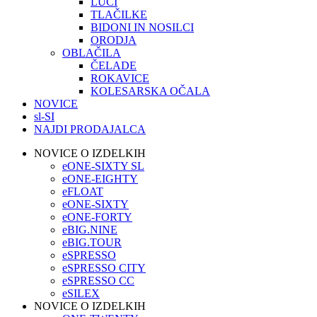
LUČI
TLAČILKE
BIDONI IN NOSILCI
ORODJA
OBLAČILA
ČELADE
ROKAVICE
KOLESARSKA OČALA
NOVICE
sl-SI
NAJDI PRODAJALCA
NOVICE O IZDELKIH
eONE-SIXTY SL
eONE-EIGHTY
eFLOAT
eONE-SIXTY
eONE-FORTY
eBIG.NINE
eBIG.TOUR
eSPRESSO
eSPRESSO CITY
eSPRESSO CC
eSILEX
NOVICE O IZDELKIH