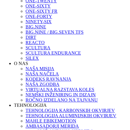
ONE-TWENTY
ONE-SIXTY
ONE-SIXTY FR
ONE-FORTY
NINETY-SIX
BIG.NINE
BIG.NINE / BIG.SEVEN TFS
DIRT
REACTO
SCULTURA
SCULTURA ENDURANCE
SILEX
O NAS
NAŠA MISIJA
NAŠA NAČELA
KODEKS RAVNANJA
NAŠA ZGODBA
VIRTUALNA RAZSTAVA KOLES
NEMŠKI INŽENIRING IN DIZAJN
ROČNO IZDELANO NA TAJVANU
TEHNOLOGIJA
TEHNOLOGIJA KARBONSKIH OKVIRJEV
TEHNOLOGIJA ALUMINIJSKIH OKVIRJEV
MAHLE EBIKEMOTION
AMBASADORJI MERIDA