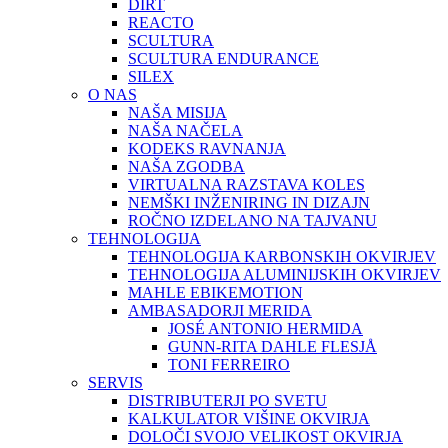
DIRT
REACTO
SCULTURA
SCULTURA ENDURANCE
SILEX
O NAS
NAŠA MISIJA
NAŠA NAČELA
KODEKS RAVNANJA
NAŠA ZGODBA
VIRTUALNA RAZSTAVA KOLES
NEMŠKI INŽENIRING IN DIZAJN
ROČNO IZDELANO NA TAJVANU
TEHNOLOGIJA
TEHNOLOGIJA KARBONSKIH OKVIRJEV
TEHNOLOGIJA ALUMINIJSKIH OKVIRJEV
MAHLE EBIKEMOTION
AMBASADORJI MERIDA
JOSÉ ANTONIO HERMIDA
GUNN-RITA DAHLE FLESJÅ
TONI FERREIRO
SERVIS
DISTRIBUTERJI PO SVETU
KALKULATOR VIŠINE OKVIRJA
DOLOČI SVOJO VELIKOST OKVIRJA