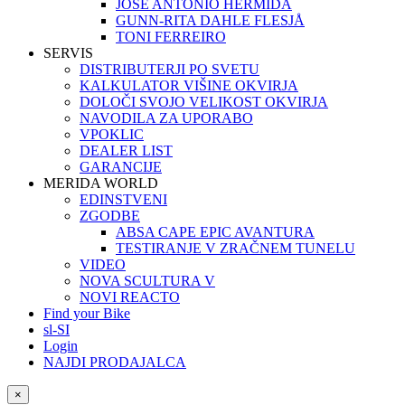
JOSÉ ANTONIO HERMIDA
GUNN-RITA DAHLE FLESJÅ
TONI FERREIRO
SERVIS
DISTRIBUTERJI PO SVETU
KALKULATOR VIŠINE OKVIRJA
DOLOČI SVOJO VELIKOST OKVIRJA
NAVODILA ZA UPORABO
VPOKLIC
DEALER LIST
GARANCIJE
MERIDA WORLD
EDINSTVENI
ZGODBE
ABSA CAPE EPIC AVANTURA
TESTIRANJE V ZRAČNEM TUNELU
VIDEO
NOVA SCULTURA V
NOVI REACTO
Find your Bike
sl-SI
Login
NAJDI PRODAJALCA
×