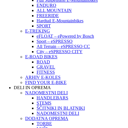
Full Suspension E-Mountainbikes
ENDURO
ALL MOUNTAIN
FREERIDE
Hardtail E-Mountainbikes
SPORT
E-TREKING
eFLOAT – ePowered by Bosch
Sport – eSPRESSO
All Terrain – eSPRESSO CC
City – eSPRESSO CITY
E-ROAD BIKES
ROAD
GRAVEL
FITNESS
ARHIV E-KOLES
FIND YOUR E-BIKE
DELI IN OPREMA
NADOMESTNI DELI
HANDLEBARS
STEMS
ŠČITNIKI IN BLATNIKI
NADOMESTNI DELI
DODATNA OPREMA
TORBE