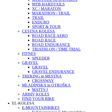
MTB HARDTAILS
XC / MARATON
MARATHON / TRAIL
TRAIL
ENDURO
SPORT & TOUR
CESTNA KOLESA
ROAD RACE AERO
ROAD RACE
ROAD ENDURANCE
TRIATHLON / TIME TRIAL
FITNES
SPEEDER
GRAVEL
GRAVEL
GRAVEL ENDURANCE
TREKING in MESTNA
CROSSWAY
MLADINSKA in OTROŠKA
MATTS J
ARHIV KOLES
FIND YOUR BIKE
EL-KOLESA
E-MOUNTAINBIKES