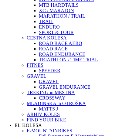
MTB HARDTAILS
XC / MARATON
MARATHON / TRAIL
TRAIL
ENDURO
SPORT & TOUR
CESTNA KOLESA
ROAD RACE AERO
ROAD RACE
ROAD ENDURANCE
TRIATHLON / TIME TRIAL
FITNES
SPEEDER
GRAVEL
GRAVEL
GRAVEL ENDURANCE
TREKING in MESTNA
CROSSWAY
MLADINSKA in OTROŠKA
MATTS J
ARHIV KOLES
FIND YOUR BIKE
EL-KOLESA
E-MOUNTAINBIKES