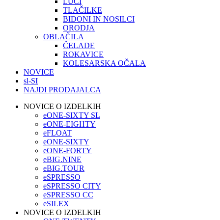
LUČI
TLAČILKE
BIDONI IN NOSILCI
ORODJA
OBLAČILA
ČELADE
ROKAVICE
KOLESARSKA OČALA
NOVICE
sl-SI
NAJDI PRODAJALCA
NOVICE O IZDELKIH
eONE-SIXTY SL
eONE-EIGHTY
eFLOAT
eONE-SIXTY
eONE-FORTY
eBIG.NINE
eBIG.TOUR
eSPRESSO
eSPRESSO CITY
eSPRESSO CC
eSILEX
NOVICE O IZDELKIH