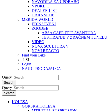
NAVODILA ZA UPORABO
VPOKLIC
DEALER LIST
GARANCIJE
MERIDA WORLD
EDINSTVENI
ZGODBE
ABSA CAPE EPIC AVANTURA
TESTIRANJE V ZRAČNEM TUNELU
VIDEO
NOVA SCULTURA V
NOVI REACTO
Find your Bike
sl-SI
Login
NAJDI PRODAJALCA
Query
Search
Query
Search
KOLESA
GORSKA KOLESA
MTB FULL SUSPENSION