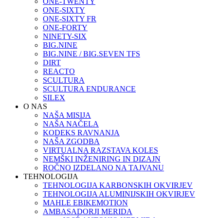
ONE-TWENTY
ONE-SIXTY
ONE-SIXTY FR
ONE-FORTY
NINETY-SIX
BIG.NINE
BIG.NINE / BIG.SEVEN TFS
DIRT
REACTO
SCULTURA
SCULTURA ENDURANCE
SILEX
O NAS
NAŠA MISIJA
NAŠA NAČELA
KODEKS RAVNANJA
NAŠA ZGODBA
VIRTUALNA RAZSTAVA KOLES
NEMŠKI INŽENIRING IN DIZAJN
ROČNO IZDELANO NA TAJVANU
TEHNOLOGIJA
TEHNOLOGIJA KARBONSKIH OKVIRJEV
TEHNOLOGIJA ALUMINIJSKIH OKVIRJEV
MAHLE EBIKEMOTION
AMBASADORJI MERIDA