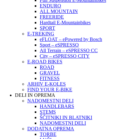
Full Suspension E-Mountainbikes
ENDURO
ALL MOUNTAIN
FREERIDE
Hardtail E-Mountainbikes
SPORT
E-TREKING
eFLOAT – ePowered by Bosch
Sport – eSPRESSO
All Terrain – eSPRESSO CC
City – eSPRESSO CITY
E-ROAD BIKES
ROAD
GRAVEL
FITNESS
ARHIV E-KOLES
FIND YOUR E-BIKE
DELI IN OPREMA
NADOMESTNI DELI
HANDLEBARS
STEMS
ŠČITNIKI IN BLATNIKI
NADOMESTNI DELI
DODATNA OPREMA
TORBE