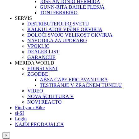
JOSÉ ANTONIO HERMIDA
GUNN-RITA DAHLE FLESJÅ
TONI FERREIRO
SERVIS
DISTRIBUTERJI PO SVETU
KALKULATOR VIŠINE OKVIRJA
DOLOČI SVOJO VELIKOST OKVIRJA
NAVODILA ZA UPORABO
VPOKLIC
DEALER LIST
GARANCIJE
MERIDA WORLD
EDINSTVENI
ZGODBE
ABSA CAPE EPIC AVANTURA
TESTIRANJE V ZRAČNEM TUNELU
VIDEO
NOVA SCULTURA V
NOVI REACTO
Find your Bike
sl-SI
Login
NAJDI PRODAJALCA
×