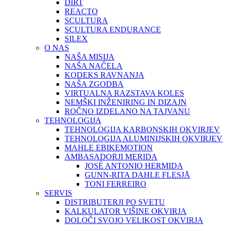
DIRT
REACTO
SCULTURA
SCULTURA ENDURANCE
SILEX
O NAS
NAŠA MISIJA
NAŠA NAČELA
KODEKS RAVNANJA
NAŠA ZGODBA
VIRTUALNA RAZSTAVA KOLES
NEMŠKI INŽENIRING IN DIZAJN
ROČNO IZDELANO NA TAJVANU
TEHNOLOGIJA
TEHNOLOGIJA KARBONSKIH OKVIRJEV
TEHNOLOGIJA ALUMINIJSKIH OKVIRJEV
MAHLE EBIKEMOTION
AMBASADORJI MERIDA
JOSÉ ANTONIO HERMIDA
GUNN-RITA DAHLE FLESJÅ
TONI FERREIRO
SERVIS
DISTRIBUTERJI PO SVETU
KALKULATOR VIŠINE OKVIRJA
DOLOČI SVOJO VELIKOST OKVIRJA