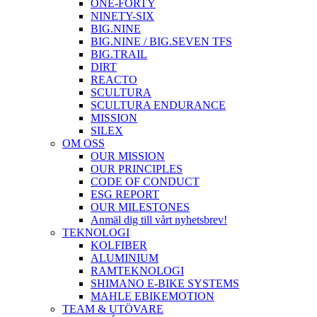
ONE-FORTY
NINETY-SIX
BIG.NINE
BIG.NINE / BIG.SEVEN TFS
BIG.TRAIL
DIRT
REACTO
SCULTURA
SCULTURA ENDURANCE
MISSION
SILEX
OM OSS
OUR MISSION
OUR PRINCIPLES
CODE OF CONDUCT
ESG REPORT
OUR MILESTONES
Anmäl dig till vårt nyhetsbrev!
TEKNOLOGI
KOLFIBER
ALUMINIUM
RAMTEKNOLOGI
SHIMANO E-BIKE SYSTEMS
MAHLE EBIKEMOTION
TEAM & UTÖVARE