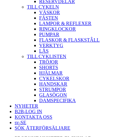
RESERVDELAR
TILL CYKELN
VÄSKOR
FÄSTEN
LAMPOR & REFLEXER
RINGKLOCKOR
PUMPAR
FLASKOR & FLASKSTÂLL
VERKTYG
LÅS
TILL CYKLISTEN
TRÖJOR
SHORTS
HJÄLMAR
CYKELSKOR
HANDSKAR
STRUMPOR
GLASÖGON
DAMSPECIFIKA
NYHETER
B2B-LOG IN
KONTAKTA OSS
sv-SE
SÖK ÅTERFÖRSÄLJARE