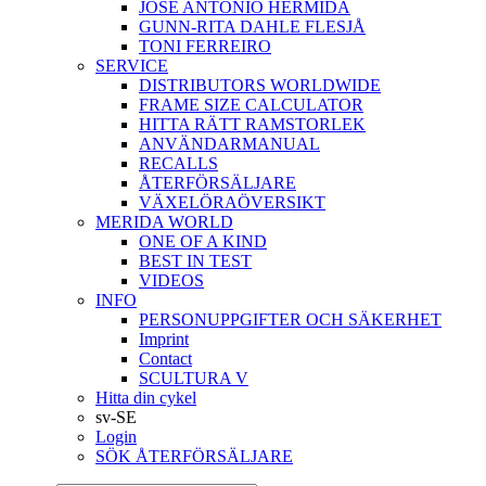
JOSÉ ANTONIO HERMIDA
GUNN-RITA DAHLE FLESJÅ
TONI FERREIRO
SERVICE
DISTRIBUTORS WORLDWIDE
FRAME SIZE CALCULATOR
HITTA RÄTT RAMSTORLEK
ANVÄNDARMANUAL
RECALLS
ÅTERFÖRSÄLJARE
VÄXELÖRAÖVERSIKT
MERIDA WORLD
ONE OF A KIND
BEST IN TEST
VIDEOS
INFO
PERSONUPPGIFTER OCH SÄKERHET
Imprint
Contact
SCULTURA V
Hitta din cykel
sv-SE
Login
SÖK ÅTERFÖRSÄLJARE