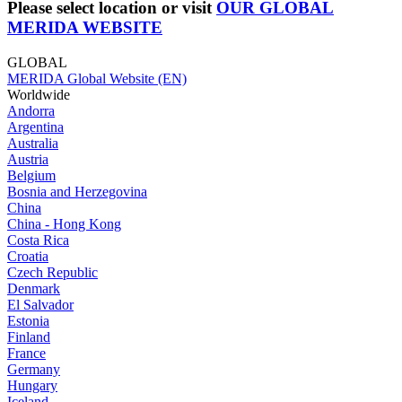
Please select location or visit
OUR GLOBAL
MERIDA WEBSITE
GLOBAL
MERIDA Global Website (EN)
Worldwide
Andorra
Argentina
Australia
Austria
Belgium
Bosnia and Herzegovina
China
China - Hong Kong
Costa Rica
Croatia
Czech Republic
Denmark
El Salvador
Estonia
Finland
France
Germany
Hungary
Iceland