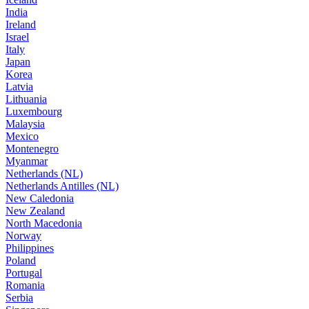
India
Ireland
Israel
Italy
Japan
Korea
Latvia
Lithuania
Luxembourg
Malaysia
Mexico
Montenegro
Myanmar
Netherlands (NL)
Netherlands Antilles (NL)
New Caledonia
New Zealand
North Macedonia
Norway
Philippines
Poland
Portugal
Romania
Serbia