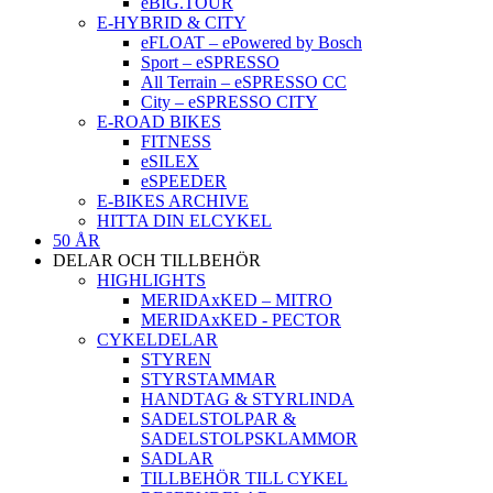
eBIG.TOUR
E-HYBRID & CITY
eFLOAT – ePowered by Bosch
Sport – eSPRESSO
All Terrain – eSPRESSO CC
City – eSPRESSO CITY
E-ROAD BIKES
FITNESS
eSILEX
eSPEEDER
E-BIKES ARCHIVE
HITTA DIN ELCYKEL
50 ÅR
DELAR OCH TILLBEHÖR
HIGHLIGHTS
MERIDAxKED – MITRO
MERIDAxKED - PECTOR
CYKELDELAR
STYREN
STYRSTAMMAR
HANDTAG & STYRLINDA
SADELSTOLPAR &
SADELSTOLPSKLAMMOR
SADLAR
TILLBEHÖR TILL CYKEL