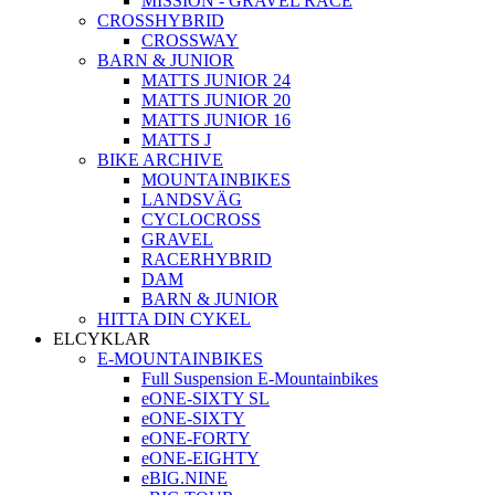
MISSION - GRAVEL RACE
CROSSHYBRID
CROSSWAY
BARN & JUNIOR
MATTS JUNIOR 24
MATTS JUNIOR 20
MATTS JUNIOR 16
MATTS J
BIKE ARCHIVE
MOUNTAINBIKES
LANDSVÄG
CYCLOCROSS
GRAVEL
RACERHYBRID
DAM
BARN & JUNIOR
HITTA DIN CYKEL
ELCYKLAR
E-MOUNTAINBIKES
Full Suspension E-Mountainbikes
eONE-SIXTY SL
eONE-SIXTY
eONE-FORTY
eONE-EIGHTY
eBIG.NINE