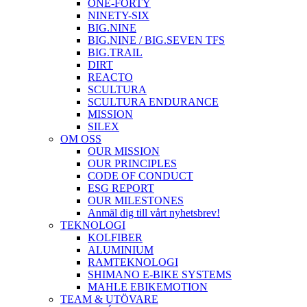
ONE-FORTY
NINETY-SIX
BIG.NINE
BIG.NINE / BIG.SEVEN TFS
BIG.TRAIL
DIRT
REACTO
SCULTURA
SCULTURA ENDURANCE
MISSION
SILEX
OM OSS
OUR MISSION
OUR PRINCIPLES
CODE OF CONDUCT
ESG REPORT
OUR MILESTONES
Anmäl dig till vårt nyhetsbrev!
TEKNOLOGI
KOLFIBER
ALUMINIUM
RAMTEKNOLOGI
SHIMANO E-BIKE SYSTEMS
MAHLE EBIKEMOTION
TEAM & UTÖVARE