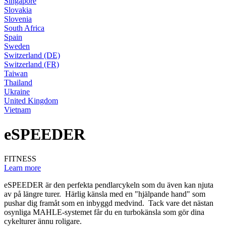
Singapore
Slovakia
Slovenia
South Africa
Spain
Sweden
Switzerland (DE)
Switzerland (FR)
Taiwan
Thailand
Ukraine
United Kingdom
Vietnam
eSPEEDER
FITNESS
Learn more
eSPEEDER är den perfekta pendlarcykeln som du även kan njuta
av på längre turer. Härlig känsla med en "hjälpande hand" som
pushar dig framåt som en inbyggd medvind. Tack vare det nästan
osynliga MAHLE-systemet får du en turbokänsla som gör dina
cykelturer ännu roligare.