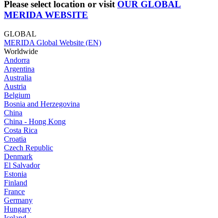
Please select location or visit
OUR GLOBAL
MERIDA WEBSITE
GLOBAL
MERIDA Global Website (EN)
Worldwide
Andorra
Argentina
Australia
Austria
Belgium
Bosnia and Herzegovina
China
China - Hong Kong
Costa Rica
Croatia
Czech Republic
Denmark
El Salvador
Estonia
Finland
France
Germany
Hungary
Iceland