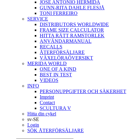
JOSÉ ANTONIO HERMIDA
GUNN-RITA DAHLE FLESJÅ
TONI FERREIRO
SERVICE
DISTRIBUTORS WORLDWIDE
FRAME SIZE CALCULATOR
HITTA RÄTT RAMSTORLEK
ANVÄNDARMANUAL
RECALLS
ÅTERFÖRSÄLJARE
VÄXELÖRAÖVERSIKT
MERIDA WORLD
ONE OF A KIND
BEST IN TEST
VIDEOS
INFO
PERSONUPPGIFTER OCH SÄKERHET
Imprint
Contact
SCULTURA V
Hitta din cykel
sv-SE
Login
SÖK ÅTERFÖRSÄLJARE