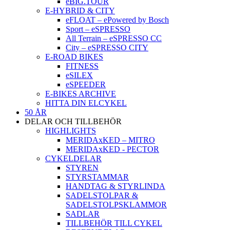
eBIG.TOUR
E-HYBRID & CITY
eFLOAT – ePowered by Bosch
Sport – eSPRESSO
All Terrain – eSPRESSO CC
City – eSPRESSO CITY
E-ROAD BIKES
FITNESS
eSILEX
eSPEEDER
E-BIKES ARCHIVE
HITTA DIN ELCYKEL
50 ÅR
DELAR OCH TILLBEHÖR
HIGHLIGHTS
MERIDAxKED – MITRO
MERIDAxKED - PECTOR
CYKELDELAR
STYREN
STYRSTAMMAR
HANDTAG & STYRLINDA
SADELSTOLPAR &
SADELSTOLPSKLAMMOR
SADLAR
TILLBEHÖR TILL CYKEL