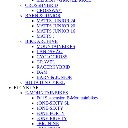
MISSION - GRAVEL RACE
CROSSHYBRID
CROSSWAY
BARN & JUNIOR
MATTS JUNIOR 24
MATTS JUNIOR 20
MATTS JUNIOR 16
MATTS J
BIKE ARCHIVE
MOUNTAINBIKES
LANDSVÄG
CYCLOCROSS
GRAVEL
RACERHYBRID
DAM
BARN & JUNIOR
HITTA DIN CYKEL
ELCYKLAR
E-MOUNTAINBIKES
Full Suspension E-Mountainbikes
eONE-SIXTY SL
eONE-SIXTY
eONE-FORTY
eONE-EIGHTY
eBIG.NINE