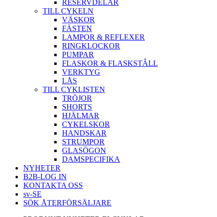
RESERVDELAR
TILL CYKELN
VÄSKOR
FÄSTEN
LAMPOR & REFLEXER
RINGKLOCKOR
PUMPAR
FLASKOR & FLASKSTÂLL
VERKTYG
LÅS
TILL CYKLISTEN
TRÖJOR
SHORTS
HJÄLMAR
CYKELSKOR
HANDSKAR
STRUMPOR
GLASÖGON
DAMSPECIFIKA
NYHETER
B2B-LOG IN
KONTAKTA OSS
sv-SE
SÖK ÅTERFÖRSÄLJARE