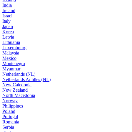
India
Ireland
Israel
Italy
Japan
Korea
Latvia
Lithuania
Luxembourg
Malaysia
Mexico
Montenegro
Myanmar
Netherlands (NL)
Netherlands Antilles (NL)
New Caledonia
New Zealand
North Macedonia
Norway
Philippines
Poland
Portugal
Romania
Serbia