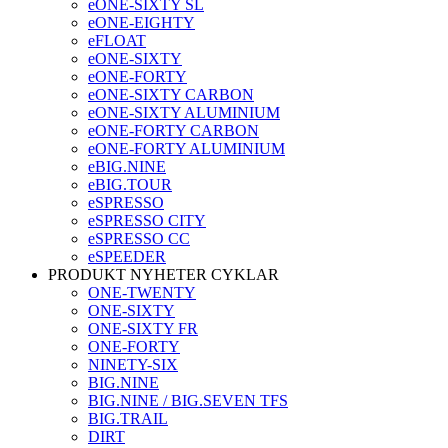
eONE-SIXTY SL
eONE-EIGHTY
eFLOAT
eONE-SIXTY
eONE-FORTY
eONE-SIXTY CARBON
eONE-SIXTY ALUMINIUM
eONE-FORTY CARBON
eONE-FORTY ALUMINIUM
eBIG.NINE
eBIG.TOUR
eSPRESSO
eSPRESSO CITY
eSPRESSO CC
eSPEEDER
PRODUKT NYHETER CYKLAR
ONE-TWENTY
ONE-SIXTY
ONE-SIXTY FR
ONE-FORTY
NINETY-SIX
BIG.NINE
BIG.NINE / BIG.SEVEN TFS
BIG.TRAIL
DIRT