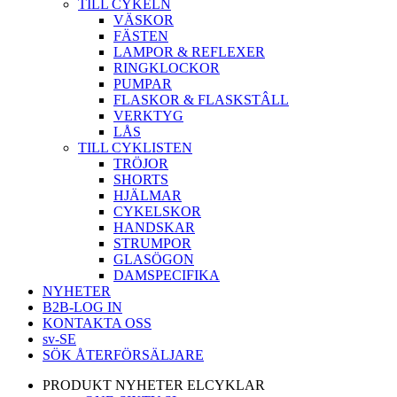
TILL CYKELN
VÄSKOR
FÄSTEN
LAMPOR & REFLEXER
RINGKLOCKOR
PUMPAR
FLASKOR & FLASKSTÂLL
VERKTYG
LÅS
TILL CYKLISTEN
TRÖJOR
SHORTS
HJÄLMAR
CYKELSKOR
HANDSKAR
STRUMPOR
GLASÖGON
DAMSPECIFIKA
NYHETER
B2B-LOG IN
KONTAKTA OSS
sv-SE
SÖK ÅTERFÖRSÄLJARE
PRODUKT NYHETER ELCYKLAR