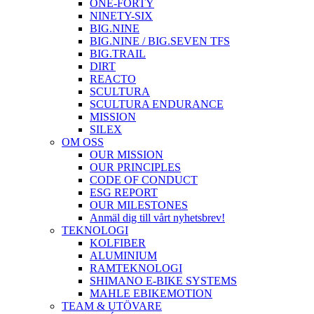
ONE-FORTY
NINETY-SIX
BIG.NINE
BIG.NINE / BIG.SEVEN TFS
BIG.TRAIL
DIRT
REACTO
SCULTURA
SCULTURA ENDURANCE
MISSION
SILEX
OM OSS
OUR MISSION
OUR PRINCIPLES
CODE OF CONDUCT
ESG REPORT
OUR MILESTONES
Anmäl dig till vårt nyhetsbrev!
TEKNOLOGI
KOLFIBER
ALUMINIUM
RAMTEKNOLOGI
SHIMANO E-BIKE SYSTEMS
MAHLE EBIKEMOTION
TEAM & UTÖVARE