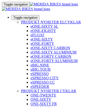
Toggle navigation
Toggle navigation
PRODUKT NYHETER ELCYKLAR
eONE-SIXTY SL
eONE-EIGHTY
eFLOAT
eONE-SIXTY
eONE-FORTY
eONE-SIXTY CARBON
eONE-SIXTY ALUMINIUM
eONE-FORTY CARBON
eONE-FORTY ALUMINIUM
eBIG.NINE
eBIG.TOUR
eSPRESSO
eSPRESSO CITY
eSPRESSO CC
eSPEEDER
PRODUKT NYHETER CYKLAR
ONE-TWENTY
ONE-SIXTY
ONE-SIXTY FR