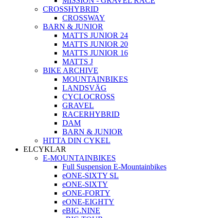
MISSION - GRAVEL RACE
CROSSHYBRID
CROSSWAY
BARN & JUNIOR
MATTS JUNIOR 24
MATTS JUNIOR 20
MATTS JUNIOR 16
MATTS J
BIKE ARCHIVE
MOUNTAINBIKES
LANDSVÄG
CYCLOCROSS
GRAVEL
RACERHYBRID
DAM
BARN & JUNIOR
HITTA DIN CYKEL
ELCYKLAR
E-MOUNTAINBIKES
Full Suspension E-Mountainbikes
eONE-SIXTY SL
eONE-SIXTY
eONE-FORTY
eONE-EIGHTY
eBIG.NINE