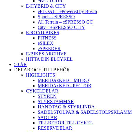
eBIG.TOUR
E-HYBRID & CITY
eFLOAT – ePowered by Bosch
Sport – eSPRESSO
All Terrain – eSPRESSO CC
City – eSPRESSO CITY
E-ROAD BIKES
FITNESS
eSILEX
eSPEEDER
E-BIKES ARCHIVE
HITTA DIN ELCYKEL
50 ÅR
DELAR OCH TILLBEHÖR
HIGHLIGHTS
MERIDAxKED – MITRO
MERIDAxKED - PECTOR
CYKELDELAR
STYREN
STYRSTAMMAR
HANDTAG & STYRLINDA
SADELSTOLPAR & SADELSTOLPSKLAM
SADLAR
TILLBEHÖR TILL CYKEL
RESERVDELAR