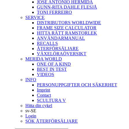
JOSÉ ANTONIO HERMIDA
GUNN-RITA DAHLE FLESJÅ
TONI FERREIRO
SERVICE
DISTRIBUTORS WORLDWIDE
FRAME SIZE CALCULATOR
HITTA RÄTT RAMSTORLEK
ANVÄNDARMANUAL
RECALLS
ÅTERFÖRSÄLJARE
VÄXELÖRAÖVERSIKT
MERIDA WORLD
ONE OF A KIND
BEST IN TEST
VIDEOS
INFO
PERSONUPPGIFTER OCH SÄKERHET
Imprint
Contact
SCULTURA V
Hitta din cykel
sv-SE
Login
SÖK ÅTERFÖRSÄLJARE