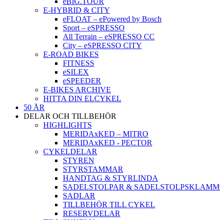
eBIG.TOUR
E-HYBRID & CITY
eFLOAT – ePowered by Bosch
Sport – eSPRESSO
All Terrain – eSPRESSO CC
City – eSPRESSO CITY
E-ROAD BIKES
FITNESS
eSILEX
eSPEEDER
E-BIKES ARCHIVE
HITTA DIN ELCYKEL
50 ÅR
DELAR OCH TILLBEHÖR
HIGHLIGHTS
MERIDAxKED – MITRO
MERIDAxKED - PECTOR
CYKELDELAR
STYREN
STYRSTAMMAR
HANDTAG & STYRLINDA
SADELSTOLPAR & SADELSTOLPSKLAM
SADLAR
TILLBEHÖR TILL CYKEL
RESERVDELAR