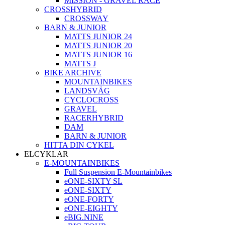
MISSION - GRAVEL RACE
CROSSHYBRID
CROSSWAY
BARN & JUNIOR
MATTS JUNIOR 24
MATTS JUNIOR 20
MATTS JUNIOR 16
MATTS J
BIKE ARCHIVE
MOUNTAINBIKES
LANDSVÄG
CYCLOCROSS
GRAVEL
RACERHYBRID
DAM
BARN & JUNIOR
HITTA DIN CYKEL
ELCYKLAR
E-MOUNTAINBIKES
Full Suspension E-Mountainbikes
eONE-SIXTY SL
eONE-SIXTY
eONE-FORTY
eONE-EIGHTY
eBIG.NINE