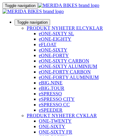
Toggle navigation
Toggle navigation
PRODUKT NYHETER ELCYKLAR
eONE-SIXTY SL
eONE-EIGHTY
eFLOAT
eONE-SIXTY
eONE-FORTY
eONE-SIXTY CARBON
eONE-SIXTY ALUMINIUM
eONE-FORTY CARBON
eONE-FORTY ALUMINIUM
eBIG.NINE
eBIG.TOUR
eSPRESSO
eSPRESSO CITY
eSPRESSO CC
eSPEEDER
PRODUKT NYHETER CYKLAR
ONE-TWENTY
ONE-SIXTY
ONE-SIXTY FR