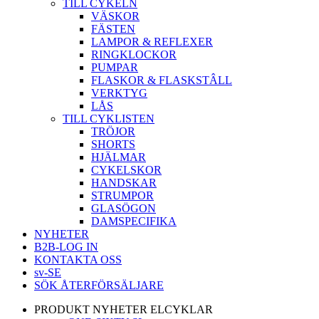
TILL CYKELN
VÄSKOR
FÄSTEN
LAMPOR & REFLEXER
RINGKLOCKOR
PUMPAR
FLASKOR & FLASKSTÂLL
VERKTYG
LÅS
TILL CYKLISTEN
TRÖJOR
SHORTS
HJÄLMAR
CYKELSKOR
HANDSKAR
STRUMPOR
GLASÖGON
DAMSPECIFIKA
NYHETER
B2B-LOG IN
KONTAKTA OSS
sv-SE
SÖK ÅTERFÖRSÄLJARE
PRODUKT NYHETER ELCYKLAR