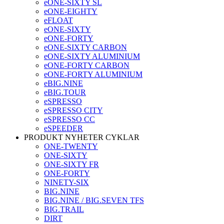
eONE-SIXTY SL
eONE-EIGHTY
eFLOAT
eONE-SIXTY
eONE-FORTY
eONE-SIXTY CARBON
eONE-SIXTY ALUMINIUM
eONE-FORTY CARBON
eONE-FORTY ALUMINIUM
eBIG.NINE
eBIG.TOUR
eSPRESSO
eSPRESSO CITY
eSPRESSO CC
eSPEEDER
PRODUKT NYHETER CYKLAR
ONE-TWENTY
ONE-SIXTY
ONE-SIXTY FR
ONE-FORTY
NINETY-SIX
BIG.NINE
BIG.NINE / BIG.SEVEN TFS
BIG.TRAIL
DIRT