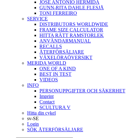
JOSÉ ANTONIO HERMIDA
GUNN-RITA DAHLE FLESJÅ
TONI FERREIRO
SERVICE
DISTRIBUTORS WORLDWIDE
FRAME SIZE CALCULATOR
HITTA RÄTT RAMSTORLEK
ANVÄNDARMANUAL
RECALLS
ÅTERFÖRSÄLJARE
VÄXELÖRAÖVERSIKT
MERIDA WORLD
ONE OF A KIND
BEST IN TEST
VIDEOS
INFO
PERSONUPPGIFTER OCH SÄKERHET
Imprint
Contact
SCULTURA V
Hitta din cykel
sv-SE
Login
SÖK ÅTERFÖRSÄLJARE