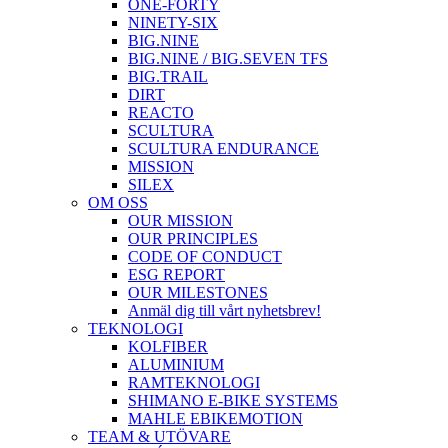
ONE-FORTY
NINETY-SIX
BIG.NINE
BIG.NINE / BIG.SEVEN TFS
BIG.TRAIL
DIRT
REACTO
SCULTURA
SCULTURA ENDURANCE
MISSION
SILEX
OM OSS
OUR MISSION
OUR PRINCIPLES
CODE OF CONDUCT
ESG REPORT
OUR MILESTONES
Anmäl dig till vårt nyhetsbrev!
TEKNOLOGI
KOLFIBER
ALUMINIUM
RAMTEKNOLOGI
SHIMANO E-BIKE SYSTEMS
MAHLE EBIKEMOTION
TEAM & UTÖVARE