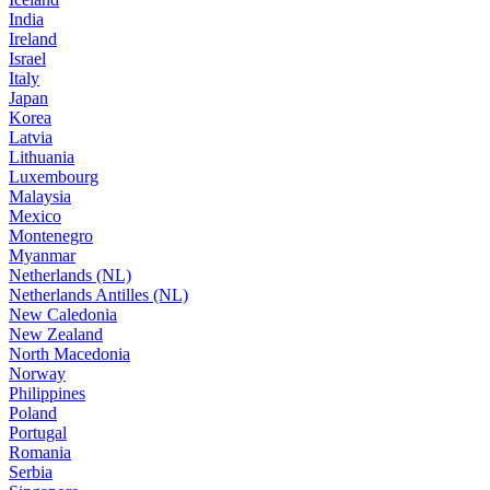
India
Ireland
Israel
Italy
Japan
Korea
Latvia
Lithuania
Luxembourg
Malaysia
Mexico
Montenegro
Myanmar
Netherlands (NL)
Netherlands Antilles (NL)
New Caledonia
New Zealand
North Macedonia
Norway
Philippines
Poland
Portugal
Romania
Serbia