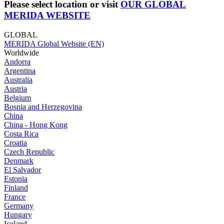
Please select location or visit
OUR GLOBAL
MERIDA WEBSITE
GLOBAL
MERIDA Global Website (EN)
Worldwide
Andorra
Argentina
Australia
Austria
Belgium
Bosnia and Herzegovina
China
China - Hong Kong
Costa Rica
Croatia
Czech Republic
Denmark
El Salvador
Estonia
Finland
France
Germany
Hungary
Iceland