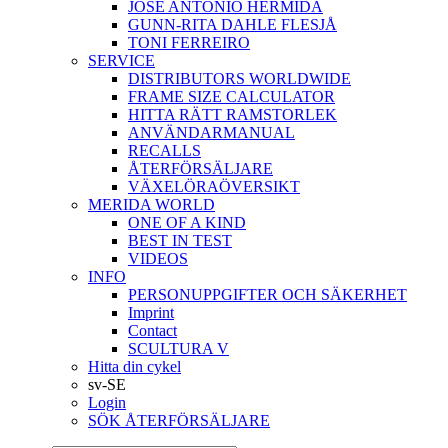
JOSÉ ANTONIO HERMIDA
GUNN-RITA DAHLE FLESJÅ
TONI FERREIRO
SERVICE
DISTRIBUTORS WORLDWIDE
FRAME SIZE CALCULATOR
HITTA RÄTT RAMSTORLEK
ANVÄNDARMANUAL
RECALLS
ÅTERFÖRSÄLJARE
VÄXELÖRAÖVERSIKT
MERIDA WORLD
ONE OF A KIND
BEST IN TEST
VIDEOS
INFO
PERSONUPPGIFTER OCH SÄKERHET
Imprint
Contact
SCULTURA V
Hitta din cykel
sv-SE
Login
SÖK ÅTERFÖRSÄLJARE