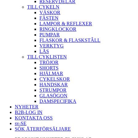
RESERVDELAR
TILL CYKELN
VÄSKOR
FÄSTEN
LAMPOR & REFLEXER
RINGKLOCKOR
PUMPAR
FLASKOR & FLASKSTÂLL
VERKTYG
LÅS
TILL CYKLISTEN
TRÖJOR
SHORTS
HJÄLMAR
CYKELSKOR
HANDSKAR
STRUMPOR
GLASÖGON
DAMSPECIFIKA
NYHETER
B2B-LOG IN
KONTAKTA OSS
sv-SE
SÖK ÅTERFÖRSÄLJARE