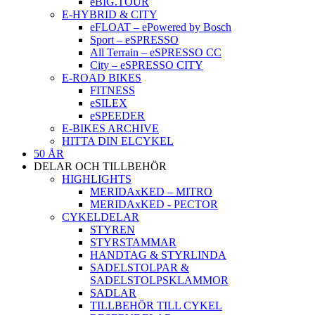
eBIG.TOUR
E-HYBRID & CITY
eFLOAT – ePowered by Bosch
Sport – eSPRESSO
All Terrain – eSPRESSO CC
City – eSPRESSO CITY
E-ROAD BIKES
FITNESS
eSILEX
eSPEEDER
E-BIKES ARCHIVE
HITTA DIN ELCYKEL
50 ÅR
DELAR OCH TILLBEHÖR
HIGHLIGHTS
MERIDAxKED – MITRO
MERIDAxKED - PECTOR
CYKELDELAR
STYREN
STYRSTAMMAR
HANDTAG & STYRLINDA
SADELSTOLPAR &
SADELSTOLPSKLAMMOR
SADLAR
TILLBEHÖR TILL CYKEL