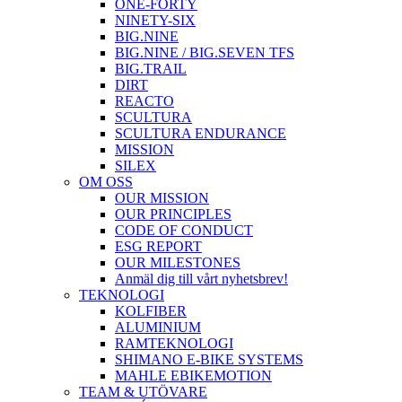
ONE-FORTY
NINETY-SIX
BIG.NINE
BIG.NINE / BIG.SEVEN TFS
BIG.TRAIL
DIRT
REACTO
SCULTURA
SCULTURA ENDURANCE
MISSION
SILEX
OM OSS
OUR MISSION
OUR PRINCIPLES
CODE OF CONDUCT
ESG REPORT
OUR MILESTONES
Anmäl dig till vårt nyhetsbrev!
TEKNOLOGI
KOLFIBER
ALUMINIUM
RAMTEKNOLOGI
SHIMANO E-BIKE SYSTEMS
MAHLE EBIKEMOTION
TEAM & UTÖVARE