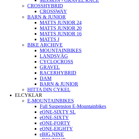
MISSION - GRAVEL RACE
CROSSHYBRID
CROSSWAY
BARN & JUNIOR
MATTS JUNIOR 24
MATTS JUNIOR 20
MATTS JUNIOR 16
MATTS J
BIKE ARCHIVE
MOUNTAINBIKES
LANDSVÄG
CYCLOCROSS
GRAVEL
RACERHYBRID
DAM
BARN & JUNIOR
HITTA DIN CYKEL
ELCYKLAR
E-MOUNTAINBIKES
Full Suspension E-Mountainbikes
eONE-SIXTY SL
eONE-SIXTY
eONE-FORTY
eONE-EIGHTY
eBIG.NINE