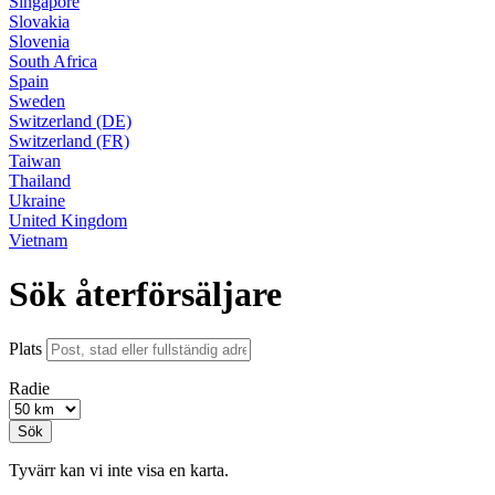
Singapore
Slovakia
Slovenia
South Africa
Spain
Sweden
Switzerland (DE)
Switzerland (FR)
Taiwan
Thailand
Ukraine
United Kingdom
Vietnam
Sök återförsäljare
Plats
Radie
Sök
Tyvärr kan vi inte visa en karta.