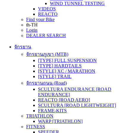
WIND TUNNEL TESTING
VIDEOS
REACTO
Find your Bike
th-TH
Login
DEALER SEARCH
จักรยาน
จักรยานภูเขา (MTB)
[TYPE] FULL SUSPENSION
[TYPE] HARDTAILS
[STYLE] XC / MARATHON
[STYLE] TRAIL
จักรยานถนน (Road)
SCULTURA ENDURANCE [ROAD
ENDURANCE]
REACTO [ROAD AERO]
SCULTURA [ROAD LIGHTWEIGHT]
FRAME-KITS
TRIATHLON
WARP [TRIATHLON]
FITNESS
SPEEDER