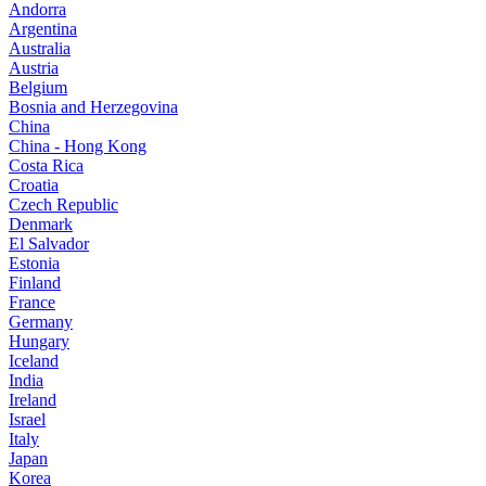
Andorra
Argentina
Australia
Austria
Belgium
Bosnia and Herzegovina
China
China - Hong Kong
Costa Rica
Croatia
Czech Republic
Denmark
El Salvador
Estonia
Finland
France
Germany
Hungary
Iceland
India
Ireland
Israel
Italy
Japan
Korea