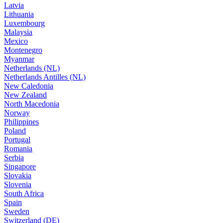
Latvia
Lithuania
Luxembourg
Malaysia
Mexico
Montenegro
Myanmar
Netherlands (NL)
Netherlands Antilles (NL)
New Caledonia
New Zealand
North Macedonia
Norway
Philippines
Poland
Portugal
Romania
Serbia
Singapore
Slovakia
Slovenia
South Africa
Spain
Sweden
Switzerland (DE)