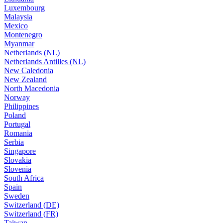
Luxembourg
Malaysia
Mexico
Montenegro
Myanmar
Netherlands (NL)
Netherlands Antilles (NL)
New Caledonia
New Zealand
North Macedonia
Norway
Philippines
Poland
Portugal
Romania
Serbia
Singapore
Slovakia
Slovenia
South Africa
Spain
Sweden
Switzerland (DE)
Switzerland (FR)
Taiwan