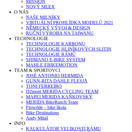
MISSION
NOVÝ SILEX
O NÁS
NAŠE MILNÍKY
VIRTUÁLNÍ PROHLÍDKA MODELŮ 2021
NĚMECKÝ VÝVOJ & DESIGN
RUČNÍ VÝROBA NA TAIWANU
TECHNOLOGIE
TECHNOLOGIE KARBONU
TECHNOLOGIE HLINÍKOVÝCH SLITIN
TECHNOLOGIE RÁMŮ
SHIMANO E-BIKE SYSTEM
MAHLE EBIKEMOTION
TEAM & SPORTOVCI
JOSÉ ANTONIO HERMIDA
GUNN-RITA DAHLE FLESJÅ
TONI FERREIRO
D2mont MERIDA CYCLING TEAM
MAPEI MERIDA KAŇKOVSKÝ
MERIDA BikeRanch Team
Flowride – bike škola
Bike Destinations
Andy Mitaš
INFO
KALKULÁTOR VELIKOSTI RÁMU