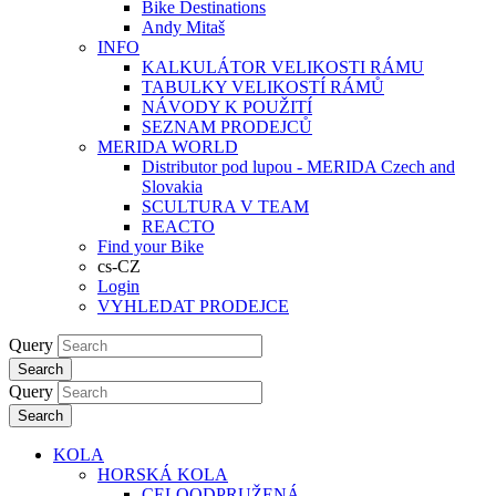
Bike Destinations
Andy Mitaš
INFO
KALKULÁTOR VELIKOSTI RÁMU
TABULKY VELIKOSTÍ RÁMŮ
NÁVODY K POUŽITÍ
SEZNAM PRODEJCŮ
MERIDA WORLD
Distributor pod lupou - MERIDA Czech and
Slovakia
SCULTURA V TEAM
REACTO
Find your Bike
cs-CZ
Login
VYHLEDAT PRODEJCE
Query
Search
Query
Search
KOLA
HORSKÁ KOLA
CELOODPRUŽENÁ