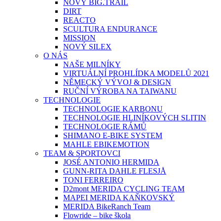
NOVÝ BIG.TRAIL
DIRT
REACTO
SCULTURA ENDURANCE
MISSION
NOVÝ SILEX
O NÁS
NAŠE MILNÍKY
VIRTUÁLNÍ PROHLÍDKA MODELŮ 2021
NĚMECKÝ VÝVOJ & DESIGN
RUČNÍ VÝROBA NA TAIWANU
TECHNOLOGIE
TECHNOLOGIE KARBONU
TECHNOLOGIE HLINÍKOVÝCH SLITIN
TECHNOLOGIE RÁMŮ
SHIMANO E-BIKE SYSTEM
MAHLE EBIKEMOTION
TEAM & SPORTOVCI
JOSÉ ANTONIO HERMIDA
GUNN-RITA DAHLE FLESJÅ
TONI FERREIRO
D2mont MERIDA CYCLING TEAM
MAPEI MERIDA KAŇKOVSKÝ
MERIDA BikeRanch Team
Flowride – bike škola