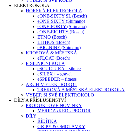
VYBER SI SVÉ KOLO
ELEKTROKOLA
HORSKÁ ELEKTROKOLA
eONE-SIXTY SL (Bosch)
eONE-SIXTY (Shimano)
eONE-FORTY (Shimano)
eONE-EIGHTY (Bosch)
ETMO (Bosch)
LITHOS (Bosch)
eBIG.NINE (Shimano)
KROSOVÁ & MĚSTSKÁ
eFLOAT (Bosch)
E-SILNIČNÍ KOLA
eSCULTURA – silnice
eSILEX+ – gravel
eSPEEDER – fitness
ARCHÍV ELEKTROKOL
TREKOVÁ A MĚSTSKÁ ELEKTROKOLA
VYBER SI SVÉ ELEKTROKOLO
DÍLY A PŘÍSLUŠENSTVÍ
PRODUKTOVÉ NOVINKY
MERIDAxKED - PECTOR
DÍLY
ŘÍDÍTKA
GRIPY & OMOTÁVKY