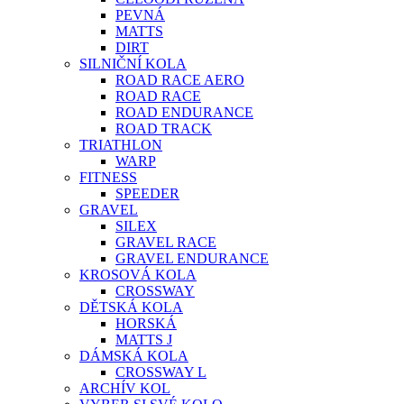
PEVNÁ
MATTS
DIRT
SILNIČNÍ KOLA
ROAD RACE AERO
ROAD RACE
ROAD ENDURANCE
ROAD TRACK
TRIATHLON
WARP
FITNESS
SPEEDER
GRAVEL
SILEX
GRAVEL RACE
GRAVEL ENDURANCE
KROSOVÁ KOLA
CROSSWAY
DĚTSKÁ KOLA
HORSKÁ
MATTS J
DÁMSKÁ KOLA
CROSSWAY L
ARCHÍV KOL