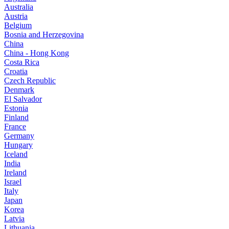
Australia
Austria
Belgium
Bosnia and Herzegovina
China
China - Hong Kong
Costa Rica
Croatia
Czech Republic
Denmark
El Salvador
Estonia
Finland
France
Germany
Hungary
Iceland
India
Ireland
Israel
Italy
Japan
Korea
Latvia
Lithuania