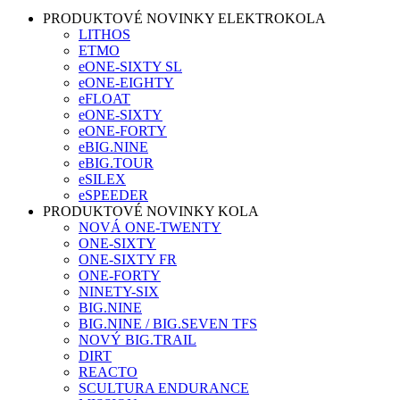
PRODUKTOVÉ NOVINKY ELEKTROKOLA
LITHOS
ETMO
eONE-SIXTY SL
eONE-EIGHTY
eFLOAT
eONE-SIXTY
eONE-FORTY
eBIG.NINE
eBIG.TOUR
eSILEX
eSPEEDER
PRODUKTOVÉ NOVINKY KOLA
NOVÁ ONE-TWENTY
ONE-SIXTY
ONE-SIXTY FR
ONE-FORTY
NINETY-SIX
BIG.NINE
BIG.NINE / BIG.SEVEN TFS
NOVÝ BIG.TRAIL
DIRT
REACTO
SCULTURA ENDURANCE