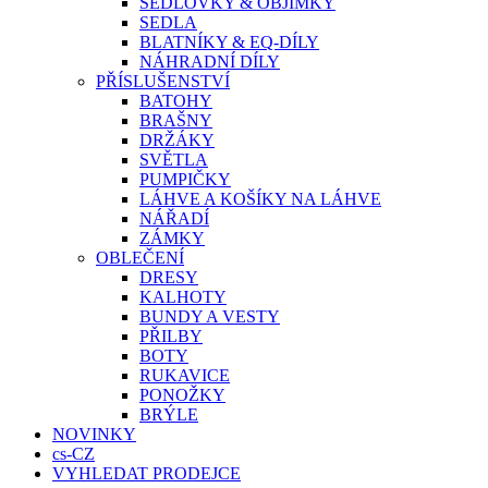
SEDLOVKY & OBJÍMKY
SEDLA
BLATNÍKY & EQ-DÍLY
NÁHRADNÍ DÍLY
PŘÍSLUŠENSTVÍ
BATOHY
BRAŠNY
DRŽÁKY
SVĚTLA
PUMPIČKY
LÁHVE A KOŠÍKY NA LÁHVE
NÁŘADÍ
ZÁMKY
OBLEČENÍ
DRESY
KALHOTY
BUNDY A VESTY
PŘILBY
BOTY
RUKAVICE
PONOŽKY
BRÝLE
NOVINKY
cs-CZ
VYHLEDAT PRODEJCE