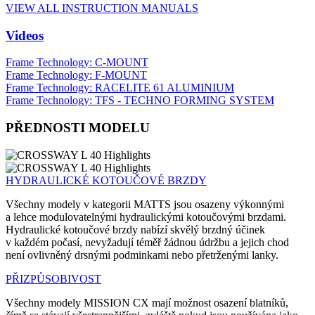
VIEW ALL INSTRUCTION MANUALS
Videos
Frame Technology: C-MOUNT
Frame Technology: F-MOUNT
Frame Technology: RACELITE 61 ALUMINIUM
Frame Technology: TFS - TECHNO FORMING SYSTEM
PŘEDNOSTI MODELU
HYDRAULICKÉ KOTOUČOVÉ BRZDY
Všechny modely v kategorii MATTS jsou osazeny výkonnými
a lehce modulovatelnými hydraulickými kotoučovými brzdami.
Hydraulické kotoučové brzdy nabízí skvělý brzdný účinek
v každém počasí, nevyžadují téměř žádnou údržbu a jejich chod
není ovlivněný drsnými podminkami nebo přetrženými lanky.
PŘIZPŮSOBIVOST
Všechny modely MISSION CX mají možnost osazení blatníků,