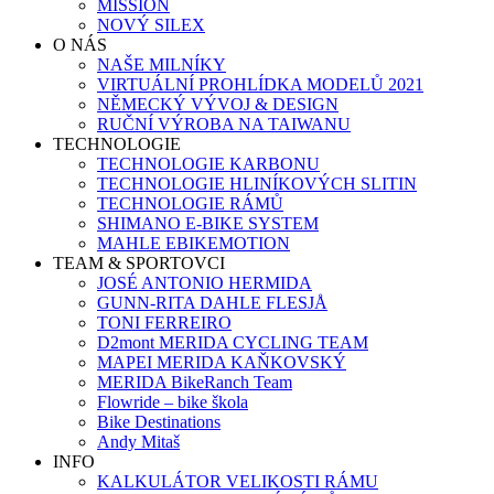
MISSION
NOVÝ SILEX
O NÁS
NAŠE MILNÍKY
VIRTUÁLNÍ PROHLÍDKA MODELŮ 2021
NĚMECKÝ VÝVOJ & DESIGN
RUČNÍ VÝROBA NA TAIWANU
TECHNOLOGIE
TECHNOLOGIE KARBONU
TECHNOLOGIE HLINÍKOVÝCH SLITIN
TECHNOLOGIE RÁMŮ
SHIMANO E-BIKE SYSTEM
MAHLE EBIKEMOTION
TEAM & SPORTOVCI
JOSÉ ANTONIO HERMIDA
GUNN-RITA DAHLE FLESJÅ
TONI FERREIRO
D2mont MERIDA CYCLING TEAM
MAPEI MERIDA KAŇKOVSKÝ
MERIDA BikeRanch Team
Flowride – bike škola
Bike Destinations
Andy Mitaš
INFO
KALKULÁTOR VELIKOSTI RÁMU