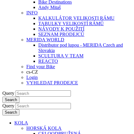
Bike Destinations
Andy Mitaš
INFO
KALKULÁTOR VELIKOSTI RÁMU
TABULKY VELIKOSTÍ RÁMŮ
NÁVODY K POUŽITÍ
SEZNAM PRODEJCŮ
MERIDA WORLD
Distributor pod lupou - MERIDA Czech and
Slovakia
SCULTURA V TEAM
REACTO
Find your Bike
cs-CZ
Login
VYHLEDAT PRODEJCE
Query
Search
Query
Search
KOLA
HORSKÁ KOLA
CELOODPRUŽENÁ