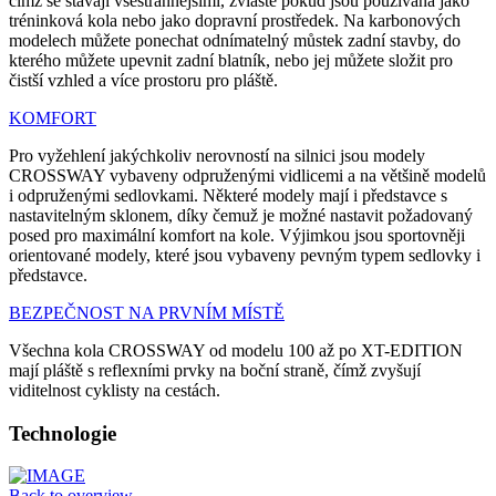
čímž se stávají všestrannějšími, zvláště pokud jsou používána jako
tréninková kola nebo jako dopravní prostředek. Na karbonových
modelech můžete ponechat odnímatelný můstek zadní stavby, do
kterého můžete upevnit zadní blatník, nebo jej můžete složit pro
čistší vzhled a více prostoru pro pláště.
KOMFORT
Pro vyžehlení jakýchkoliv nerovností na silnici jsou modely
CROSSWAY vybaveny odpruženými vidlicemi a na většině modelů
i odpruženými sedlovkami. Některé modely mají i představce s
nastavitelným sklonem, díky čemuž je možné nastavit požadovaný
posed pro maximální komfort na kole. Výjimkou jsou sportovněji
orientované modely, které jsou vybaveny pevným typem sedlovky i
představce.
BEZPEČNOST NA PRVNÍM MÍSTĚ
Všechna kola CROSSWAY od modelu 100 až po XT-EDITION
mají pláště s reflexními prvky na boční straně, čímž zvyšují
viditelnost cyklisty na cestách.
Technologie
Back to overview