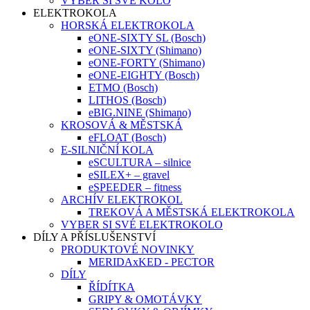
VYBER SI SVÉ KOLO
ELEKTROKOLA
HORSKÁ ELEKTROKOLA
eONE-SIXTY SL (Bosch)
eONE-SIXTY (Shimano)
eONE-FORTY (Shimano)
eONE-EIGHTY (Bosch)
ETMO (Bosch)
LITHOS (Bosch)
eBIG.NINE (Shimano)
KROSOVÁ & MĚSTSKÁ
eFLOAT (Bosch)
E-SILNIČNÍ KOLA
eSCULTURA – silnice
eSILEX+ – gravel
eSPEEDER – fitness
ARCHÍV ELEKTROKOL
TREKOVÁ A MĚSTSKÁ ELEKTROKOLA
VYBER SI SVÉ ELEKTROKOLO
DÍLY A PŘÍSLUŠENSTVÍ
PRODUKTOVÉ NOVINKY
MERIDAxKED - PECTOR
DÍLY
ŘÍDÍTKA
GRIPY & OMOTÁVKY