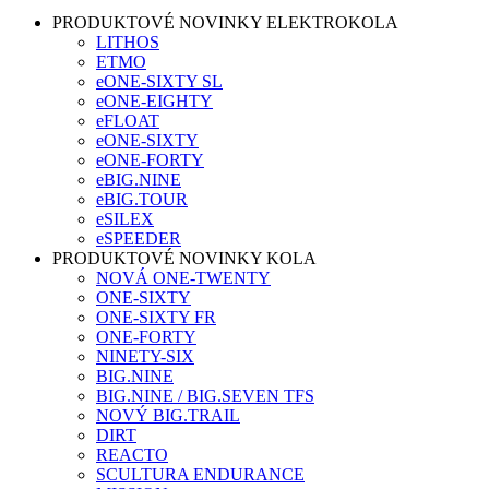
PRODUKTOVÉ NOVINKY ELEKTROKOLA
LITHOS
ETMO
eONE-SIXTY SL
eONE-EIGHTY
eFLOAT
eONE-SIXTY
eONE-FORTY
eBIG.NINE
eBIG.TOUR
eSILEX
eSPEEDER
PRODUKTOVÉ NOVINKY KOLA
NOVÁ ONE-TWENTY
ONE-SIXTY
ONE-SIXTY FR
ONE-FORTY
NINETY-SIX
BIG.NINE
BIG.NINE / BIG.SEVEN TFS
NOVÝ BIG.TRAIL
DIRT
REACTO
SCULTURA ENDURANCE