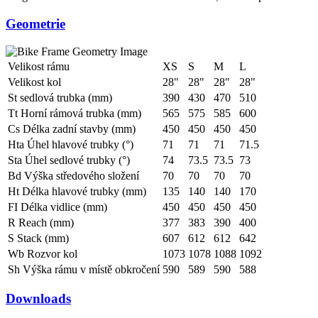
Geometrie
Velikost rámu
XS
S
M
L
Velikost kol
28"
28"
28"
28"
St sedlová trubka (mm)
390
430
470
510
Tt Horní rámová trubka (mm)
565
575
585
600
Cs Délka zadní stavby (mm)
450
450
450
450
Hta Úhel hlavové trubky (°)
71
71
71
71.5
Sta Úhel sedlové trubky (°)
74
73.5
73.5
73
Bd Výška středového složení
70
70
70
70
Ht Délka hlavové trubky (mm)
135
140
140
170
FI Délka vidlice (mm)
450
450
450
450
R Reach (mm)
377
383
390
400
S Stack (mm)
607
612
612
642
Wb Rozvor kol
1073
1078
1088
1092
Sh Výška rámu v místě obkročení
590
589
590
588
Downloads