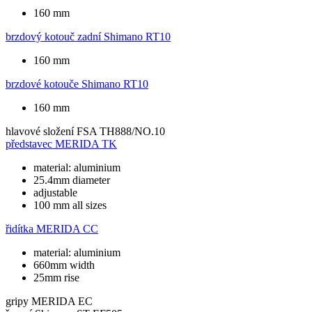
160 mm
brzdový kotouč zadní
Shimano RT10
160 mm
brzdové kotouče
Shimano RT10
160 mm
hlavové složení
FSA TH888/NO.10
představec
MERIDA TK
material: aluminium
25.4mm diameter
adjustable
100 mm all sizes
řidítka
MERIDA CC
material: aluminium
660mm width
25mm rise
gripy
MERIDA EC