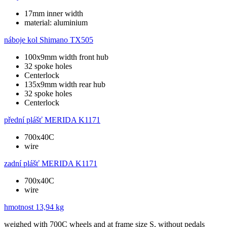
17mm inner width
material: aluminium
náboje kol
Shimano TX505
100x9mm width front hub
32 spoke holes
Centerlock
135x9mm width rear hub
32 spoke holes
Centerlock
přední plášť
MERIDA K1171
700x40C
wire
zadní plášť
MERIDA K1171
700x40C
wire
hmotnost
13,94 kg
weighed with 700C wheels and at frame size S, without pedals