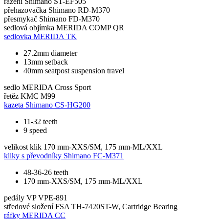
řazení
Shimano ST-EF505
přehazovačka
Shimano RD-M370
přesmykač
Shimano FD-M370
sedlová objímka
MERIDA COMP QR
sedlovka
MERIDA TK
27.2mm diameter
13mm setback
40mm seatpost suspension travel
sedlo
MERIDA Cross Sport
řetěz
KMC M99
kazeta
Shimano CS-HG200
11-32 teeth
9 speed
velikost klik
170 mm-XXS/SM, 175 mm-ML/XXL
kliky s převodníky
Shimano FC-M371
48-36-26 teeth
170 mm-XXS/SM, 175 mm-ML/XXL
pedály
VP VPE-891
středové složení
FSA TH-7420ST-W, Cartridge Bearing
ráfky
MERIDA CC