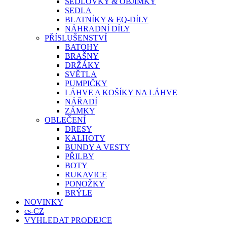
SEDLOVKY & OBJÍMKY
SEDLA
BLATNÍKY & EQ-DÍLY
NÁHRADNÍ DÍLY
PŘÍSLUŠENSTVÍ
BATOHY
BRAŠNY
DRŽÁKY
SVĚTLA
PUMPIČKY
LÁHVE A KOŠÍKY NA LÁHVE
NÁŘADÍ
ZÁMKY
OBLEČENÍ
DRESY
KALHOTY
BUNDY A VESTY
PŘILBY
BOTY
RUKAVICE
PONOŽKY
BRÝLE
NOVINKY
cs-CZ
VYHLEDAT PRODEJCE