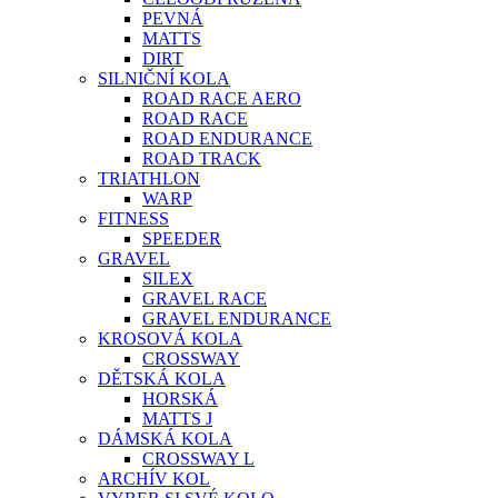
PEVNÁ
MATTS
DIRT
SILNIČNÍ KOLA
ROAD RACE AERO
ROAD RACE
ROAD ENDURANCE
ROAD TRACK
TRIATHLON
WARP
FITNESS
SPEEDER
GRAVEL
SILEX
GRAVEL RACE
GRAVEL ENDURANCE
KROSOVÁ KOLA
CROSSWAY
DĚTSKÁ KOLA
HORSKÁ
MATTS J
DÁMSKÁ KOLA
CROSSWAY L
ARCHÍV KOL