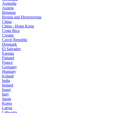
Australia
Austria
Belgium
Bosnia and Herzegovina
China
China - Hong Kong
Costa Rica
Croatia
Czech Republic
Denmark
El Salvador
Estonia
Finland
France
Germany
Hungary
Iceland
India
Ireland
Israel
Italy
Japan
Korea
Latvia
Lithuania