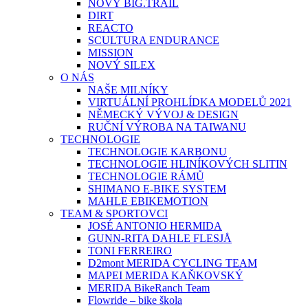
NOVÝ BIG.TRAIL
DIRT
REACTO
SCULTURA ENDURANCE
MISSION
NOVÝ SILEX
O NÁS
NAŠE MILNÍKY
VIRTUÁLNÍ PROHLÍDKA MODELŮ 2021
NĚMECKÝ VÝVOJ & DESIGN
RUČNÍ VÝROBA NA TAIWANU
TECHNOLOGIE
TECHNOLOGIE KARBONU
TECHNOLOGIE HLINÍKOVÝCH SLITIN
TECHNOLOGIE RÁMŮ
SHIMANO E-BIKE SYSTEM
MAHLE EBIKEMOTION
TEAM & SPORTOVCI
JOSÉ ANTONIO HERMIDA
GUNN-RITA DAHLE FLESJÅ
TONI FERREIRO
D2mont MERIDA CYCLING TEAM
MAPEI MERIDA KAŇKOVSKÝ
MERIDA BikeRanch Team
Flowride – bike škola