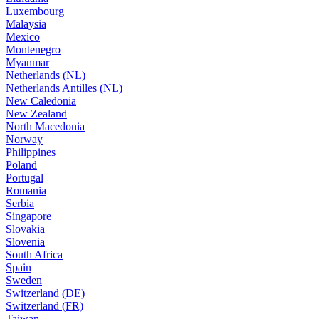
Luxembourg
Malaysia
Mexico
Montenegro
Myanmar
Netherlands (NL)
Netherlands Antilles (NL)
New Caledonia
New Zealand
North Macedonia
Norway
Philippines
Poland
Portugal
Romania
Serbia
Singapore
Slovakia
Slovenia
South Africa
Spain
Sweden
Switzerland (DE)
Switzerland (FR)
Taiwan