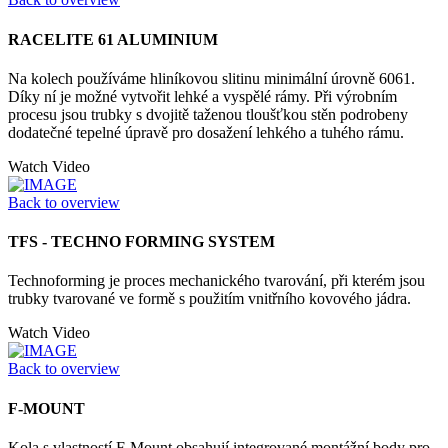
RACELITE 61 ALUMINIUM
Na kolech používáme hliníkovou slitinu minimální úrovně 6061.
Díky ní je možné vytvořit lehké a vyspělé rámy. Při výrobním
procesu jsou trubky s dvojitě taženou tloušťkou stěn podrobeny
dodatečné tepelné úpravě pro dosažení lehkého a tuhého rámu.
Watch Video
Back to overview
TFS - TECHNO FORMING SYSTEM
Technoforming je proces mechanického tvarování, při kterém jsou
trubky tvarované ve formě s použitím vnitřního kovového jádra.
Watch Video
Back to overview
F-MOUNT
Kola s vlastností F-Mount obsahují integrované montážní body pro