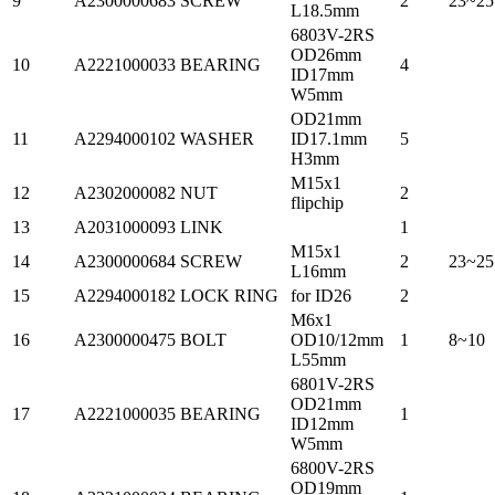
9
A2300000683
SCREW
2
23~25
L18.5mm
6803V-2RS
OD26mm
10
A2221000033
BEARING
4
ID17mm
W5mm
OD21mm
11
A2294000102
WASHER
ID17.1mm
5
H3mm
M15x1
12
A2302000082
NUT
2
flipchip
13
A2031000093
LINK
1
M15x1
14
A2300000684
SCREW
2
23~25
L16mm
15
A2294000182
LOCK RING
for ID26
2
M6x1
16
A2300000475
BOLT
OD10/12mm
1
8~10
L55mm
6801V-2RS
OD21mm
17
A2221000035
BEARING
1
ID12mm
W5mm
6800V-2RS
OD19mm