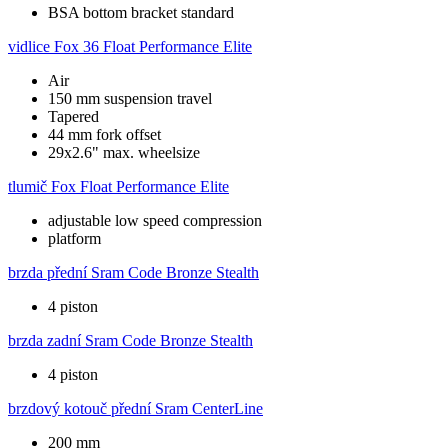
BSA bottom bracket standard
vidlice
Fox 36 Float Performance Elite
Air
150 mm suspension travel
Tapered
44 mm fork offset
29x2.6" max. wheelsize
tlumič
Fox Float Performance Elite
adjustable low speed compression
platform
brzda přední
Sram Code Bronze Stealth
4 piston
brzda zadní
Sram Code Bronze Stealth
4 piston
brzdový kotouč přední
Sram CenterLine
200 mm