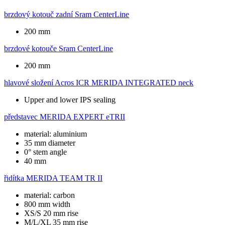
brzdový kotouč zadní
Sram CenterLine
200 mm
brzdové kotouče
Sram CenterLine
200 mm
hlavové složení
Acros ICR MERIDA INTEGRATED neck
Upper and lower IPS sealing
představec
MERIDA EXPERT eTRII
material: aluminium
35 mm diameter
0° stem angle
40 mm
řidítka
MERIDA TEAM TR II
material: carbon
800 mm width
XS/S 20 mm rise
M/L/XL 35 mm rise