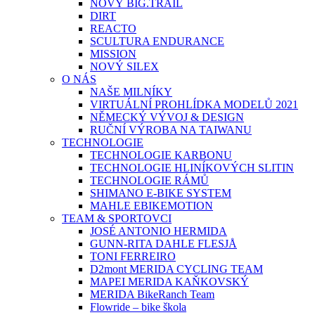
NOVÝ BIG.TRAIL
DIRT
REACTO
SCULTURA ENDURANCE
MISSION
NOVÝ SILEX
O NÁS
NAŠE MILNÍKY
VIRTUÁLNÍ PROHLÍDKA MODELŮ 2021
NĚMECKÝ VÝVOJ & DESIGN
RUČNÍ VÝROBA NA TAIWANU
TECHNOLOGIE
TECHNOLOGIE KARBONU
TECHNOLOGIE HLINÍKOVÝCH SLITIN
TECHNOLOGIE RÁMŮ
SHIMANO E-BIKE SYSTEM
MAHLE EBIKEMOTION
TEAM & SPORTOVCI
JOSÉ ANTONIO HERMIDA
GUNN-RITA DAHLE FLESJÅ
TONI FERREIRO
D2mont MERIDA CYCLING TEAM
MAPEI MERIDA KAŇKOVSKÝ
MERIDA BikeRanch Team
Flowride – bike škola