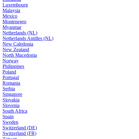
Luxembourg
Malaysia
Mexico
Montenegro
Myanmar
Netherlands (NL)
Netherlands Antilles (NL)
New Caledonia
New Zealand
North Macedonia
Norway
Philippines
Poland
Portugal
Romania
Serbia
Singapore
Slovakia
Slovenia
South Africa
Spain
Sweden
Switzerland (DE)
Switzerland (FR)
Taiwan