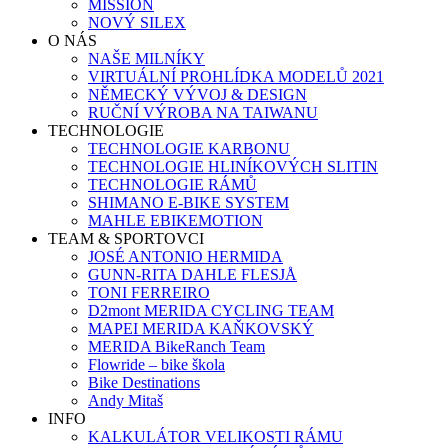
MISSION
NOVÝ SILEX
O NÁS
NAŠE MILNÍKY
VIRTUÁLNÍ PROHLÍDKA MODELŮ 2021
NĚMECKÝ VÝVOJ & DESIGN
RUČNÍ VÝROBA NA TAIWANU
TECHNOLOGIE
TECHNOLOGIE KARBONU
TECHNOLOGIE HLINÍKOVÝCH SLITIN
TECHNOLOGIE RÁMŮ
SHIMANO E-BIKE SYSTEM
MAHLE EBIKEMOTION
TEAM & SPORTOVCI
JOSÉ ANTONIO HERMIDA
GUNN-RITA DAHLE FLESJÅ
TONI FERREIRO
D2mont MERIDA CYCLING TEAM
MAPEI MERIDA KAŇKOVSKÝ
MERIDA BikeRanch Team
Flowride – bike škola
Bike Destinations
Andy Mitaš
INFO
KALKULÁTOR VELIKOSTI RÁMU