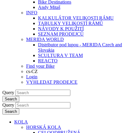
Bike Destinations
Andy Mitaš
INFO
KALKULÁTOR VELIKOSTI RÁMU
TABULKY VELIKOSTÍ RÁMŮ
NÁVODY K POUŽITÍ
SEZNAM PRODEJCŮ
MERIDA WORLD
Distributor pod lupou - MERIDA Czech and
Slovakia
SCULTURA V TEAM
REACTO
Find your Bike
cs-CZ
Login
VYHLEDAT PRODEJCE
Query
Search
Query
Search
KOLA
HORSKÁ KOLA
CELOODPRUŽENÁ