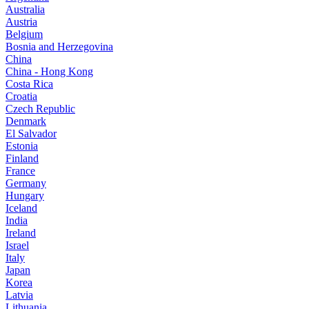
Australia
Austria
Belgium
Bosnia and Herzegovina
China
China - Hong Kong
Costa Rica
Croatia
Czech Republic
Denmark
El Salvador
Estonia
Finland
France
Germany
Hungary
Iceland
India
Ireland
Israel
Italy
Japan
Korea
Latvia
Lithuania