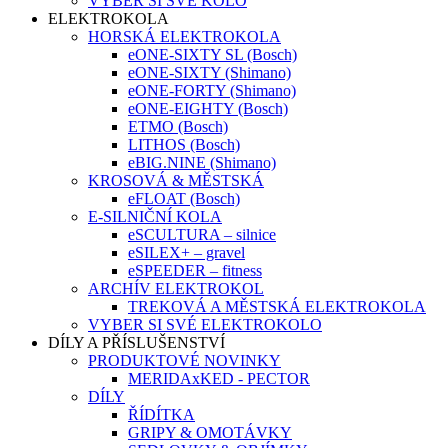
VYBER SI SVÉ KOLO
ELEKTROKOLA
HORSKÁ ELEKTROKOLA
eONE-SIXTY SL (Bosch)
eONE-SIXTY (Shimano)
eONE-FORTY (Shimano)
eONE-EIGHTY (Bosch)
ETMO (Bosch)
LITHOS (Bosch)
eBIG.NINE (Shimano)
KROSOVÁ & MĚSTSKÁ
eFLOAT (Bosch)
E-SILNIČNÍ KOLA
eSCULTURA – silnice
eSILEX+ – gravel
eSPEEDER – fitness
ARCHÍV ELEKTROKOL
TREKOVÁ A MĚSTSKÁ ELEKTROKOLA
VYBER SI SVÉ ELEKTROKOLO
DÍLY A PŘÍSLUŠENSTVÍ
PRODUKTOVÉ NOVINKY
MERIDAxKED - PECTOR
DÍLY
ŘÍDÍTKA
GRIPY & OMOTÁVKY