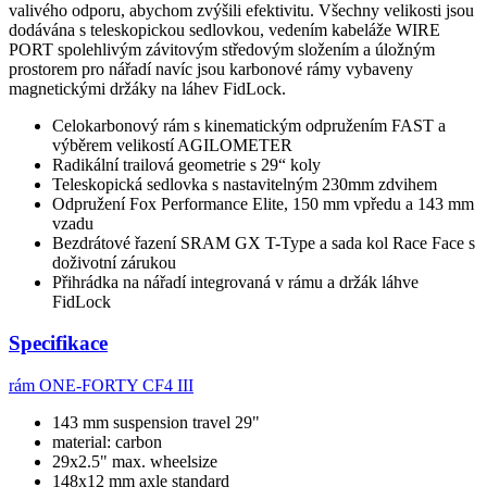
valivého odporu, abychom zvýšili efektivitu. Všechny velikosti jsou
dodávána s teleskopickou sedlovkou, vedením kabeláže WIRE
PORT spolehlivým závitovým středovým složením a úložným
prostorem pro nářadí navíc jsou karbonové rámy vybaveny
magnetickými držáky na láhev FidLock.
Celokarbonový rám s kinematickým odpružením FAST a
výběrem velikostí AGILOMETER
Radikální trailová geometrie s 29“ koly
Teleskopická sedlovka s nastavitelným 230mm zdvihem
Odpružení Fox Performance Elite, 150 mm vpředu a 143 mm
vzadu
Bezdrátové řazení SRAM GX T-Type a sada kol Race Face s
doživotní zárukou
Přihrádka na nářadí integrovaná v rámu a držák láhve
FidLock
Specifikace
rám
ONE-FORTY CF4 III
143 mm suspension travel 29"
material: carbon
29x2.5" max. wheelsize
148x12 mm axle standard