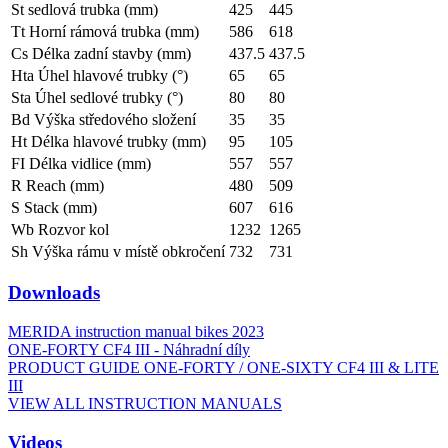
St sedlová trubka (mm)
425
445
Tt Horní rámová trubka (mm)
586
618
Cs Délka zadní stavby (mm)
437.5
437.5
Hta Úhel hlavové trubky (°)
65
65
Sta Úhel sedlové trubky (°)
80
80
Bd Výška středového složení
35
35
Ht Délka hlavové trubky (mm)
95
105
FI Délka vidlice (mm)
557
557
R Reach (mm)
480
509
S Stack (mm)
607
616
Wb Rozvor kol
1232
1265
Sh Výška rámu v místě obkročení
732
731
Downloads
MERIDA instruction manual bikes 2023
ONE-FORTY CF4 III - Náhradní díly
PRODUCT GUIDE ONE-FORTY / ONE-SIXTY CF4 III & LITE
III
VIEW ALL INSTRUCTION MANUALS
Videos