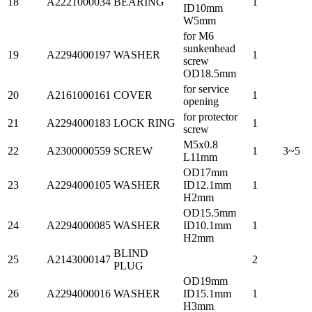
18
A2221000034
BEARING
1
ID10mm
W5mm
for M6
sunkenhead
19
A2294000197
WASHER
1
screw
OD18.5mm
for service
20
A2161000161
COVER
1
opening
for protector
21
A2294000183
LOCK RING
1
screw
M5x0.8
22
A2300000559
SCREW
1
3~5
L11mm
OD17mm
23
A2294000105
WASHER
ID12.1mm
1
H2mm
OD15.5mm
24
A2294000085
WASHER
ID10.1mm
1
H2mm
BLIND
25
A2143000147
2
PLUG
OD19mm
26
A2294000016
WASHER
ID15.1mm
1
H3mm