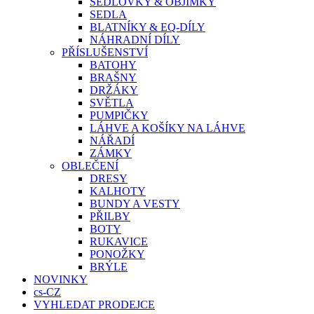
SEDLOVKY & OBJÍMKY
SEDLA
BLATNÍKY & EQ-DÍLY
NÁHRADNÍ DÍLY
PŘÍSLUŠENSTVÍ
BATOHY
BRAŠNY
DRŽÁKY
SVĚTLA
PUMPIČKY
LÁHVE A KOŠÍKY NA LÁHVE
NÁŘADÍ
ZÁMKY
OBLEČENÍ
DRESY
KALHOTY
BUNDY A VESTY
PŘILBY
BOTY
RUKAVICE
PONOŽKY
BRÝLE
NOVINKY
cs-CZ
VYHLEDAT PRODEJCE