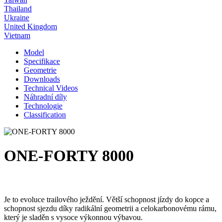
Thailand
Ukraine
United Kingdom
Vietnam
Model
Specifikace
Geometrie
Downloads
Technical Videos
Náhradní díly
Technologie
Classification
ONE-FORTY 8000
Je to evoluce trailového ježdění. Větší schopnost jízdy do kopce a
schopnost sjezdu díky radikální geometrii a celokarbonovému rámu,
který je sladěn s vysoce výkonnou výbavou.