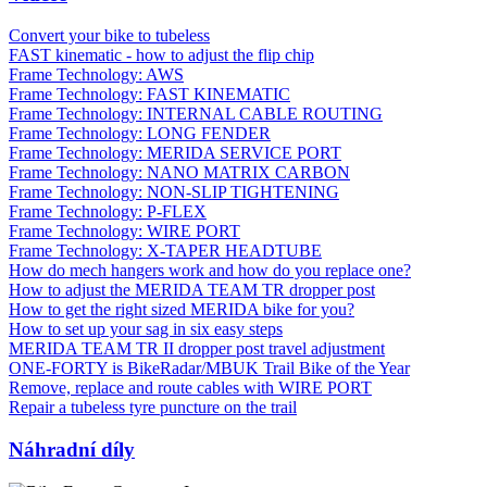
Convert your bike to tubeless
FAST kinematic - how to adjust the flip chip
Frame Technology: AWS
Frame Technology: FAST KINEMATIC
Frame Technology: INTERNAL CABLE ROUTING
Frame Technology: LONG FENDER
Frame Technology: MERIDA SERVICE PORT
Frame Technology: NANO MATRIX CARBON
Frame Technology: NON-SLIP TIGHTENING
Frame Technology: P-FLEX
Frame Technology: WIRE PORT
Frame Technology: X-TAPER HEADTUBE
How do mech hangers work and how do you replace one?
How to adjust the MERIDA TEAM TR dropper post
How to get the right sized MERIDA bike for you?
How to set up your sag in six easy steps
MERIDA TEAM TR II dropper post travel adjustment
ONE-FORTY is BikeRadar/MBUK Trail Bike of the Year
Remove, replace and route cables with WIRE PORT
Repair a tubeless tyre puncture on the trail
Náhradní díly