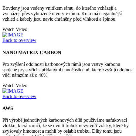
Bovdeny jsou vedeny vnitřkem rámu, do kterého vcházejí a
vycházejí přes vyhrazené otvory v rámu. Kolo má elegantnější
vzhled a kabely jsou navíc chráněny před vlhkostí a špínou.
Watch Video
Back to overview
NANO MATRIX CARBON
Pro zvýšení odolnosti karbonových rámů jsou vrstvy karbonu
spojené pryskyřicí s přidanými nanočásticemi, které zvyšují odolnost
vůči nárazům až o 40%
Watch Video
Back to overview
AWS
Při výrobě jednotlivých karbonových dílů používáme nafukovací
vložku, která zaručí, že se uvnitř trubek nevytvoří vrásky, které by
zvyšovaly hmotnost a mohli by oslabit trubku. Díky tomu jsou