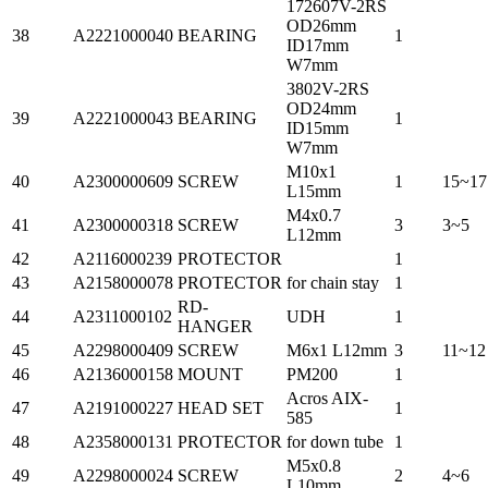
172607V-2RS
OD26mm
38
A2221000040
BEARING
1
ID17mm
W7mm
3802V-2RS
OD24mm
39
A2221000043
BEARING
1
ID15mm
W7mm
M10x1
40
A2300000609
SCREW
1
15~17
L15mm
M4x0.7
41
A2300000318
SCREW
3
3~5
L12mm
42
A2116000239
PROTECTOR
1
43
A2158000078
PROTECTOR
for chain stay
1
RD-
44
A2311000102
UDH
1
HANGER
45
A2298000409
SCREW
M6x1 L12mm
3
11~12
46
A2136000158
MOUNT
PM200
1
Acros AIX-
47
A2191000227
HEAD SET
1
585
48
A2358000131
PROTECTOR
for down tube
1
M5x0.8
49
A2298000024
SCREW
2
4~6
L10mm