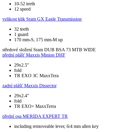
10-52 teeth
12 speed
velikost klik
Sram GX Eagle Transmission
32 teeth
1 guard
170 mm-S, 175 mm-M up
středové složení
Sram DUB BSA 73 MTB WIDE
přední plášť
Maxxis Minion DHF
29x2.5"
fold
TR EXO 3C MaxxTera
zadní plášť
Maxxis Dissector
29x2.4"
fold
TR EXO+ MaxxTerra
přední osa
MERIDA EXPERT TR
including removeable lever, 6/4 mm allen key