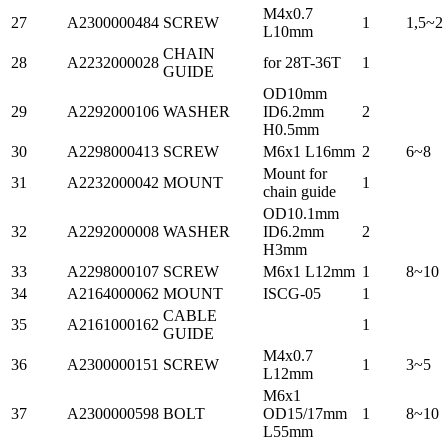
M4x0.7
27
A2300000484
SCREW
1
1,5~2
L10mm
CHAIN
28
A2232000028
for 28T-36T
1
GUIDE
OD10mm
29
A2292000106
WASHER
ID6.2mm
2
H0.5mm
30
A2298000413
SCREW
M6x1 L16mm
2
6~8
Mount for
31
A2232000042
MOUNT
1
chain guide
OD10.1mm
32
A2292000008
WASHER
ID6.2mm
2
H3mm
33
A2298000107
SCREW
M6x1 L12mm
1
8~10
34
A2164000062
MOUNT
ISCG-05
1
CABLE
35
A2161000162
1
GUIDE
M4x0.7
36
A2300000151
SCREW
1
3~5
L12mm
M6x1
37
A2300000598
BOLT
OD15/17mm
1
8~10
L55mm