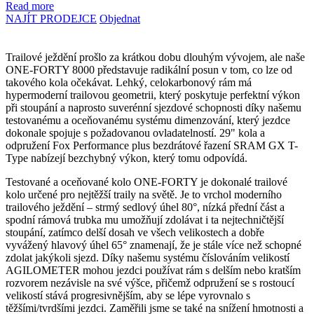
Read more
NAJÍT PRODEJCE
Objednat
Trailové ježdění prošlo za krátkou dobu dlouhým vývojem, ale naše
ONE-FORTY 8000 představuje radikální posun v tom, co lze od
takového kola očekávat. Lehký, celokarbonový rám má
hypermoderní trailovou geometrii, který poskytuje perfektní výkon
při stoupání a naprosto suverénní sjezdové schopnosti díky našemu
testovanému a oceňovanému systému dimenzování, který jezdce
dokonale spojuje s požadovanou ovladatelností. 29" kola a
odpružení Fox Performance plus bezdrátové řazení SRAM GX T-
Type nabízejí bezchybný výkon, který tomu odpovídá.
Testované a oceňované kolo ONE-FORTY je dokonalé trailové
kolo určené pro nejtěžší traily na světě. Je to vrchol moderního
trailového ježdění – strmý sedlový úhel 80°, nízká přední část a
spodní rámová trubka mu umožňují zdolávat i ta nejtechničtější
stoupání, zatímco delší dosah ve všech velikostech a dobře
vyvážený hlavový úhel 65° znamenají, že je stále více než schopné
zdolat jakýkoli sjezd. Díky našemu systému číslováním velikostí
AGILOMETER mohou jezdci používat rám s delším nebo kratším
rozvorem nezávisle na své výšce, přičemž odpružení se s rostoucí
velikostí stává progresivnějším, aby se lépe vyrovnalo s
těžšími/tvrdšími jezdci. Zaměřili jsme se také na snížení hmotnosti a