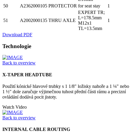
50
A2362000105
PROTECTOR
for seat stay
1
EXPERT TR;
L=178.5mm
51
A2002000135
THRU AXLE
1
M12x1
TL=13.5mm
Download PDF
Technologie
Back to overview
X-TAPER HEADTUBE
Použití kónické hlavové trubky s 1 1/8" ložisky nahoře a 1 ¼" nebo
1 ½" dole zaručuje výjimečnou tuhost přední části rámu a precizní
ovládání dodává pocit jistoty.
Watch Video
Back to overview
INTERNAL CABLE ROUTING