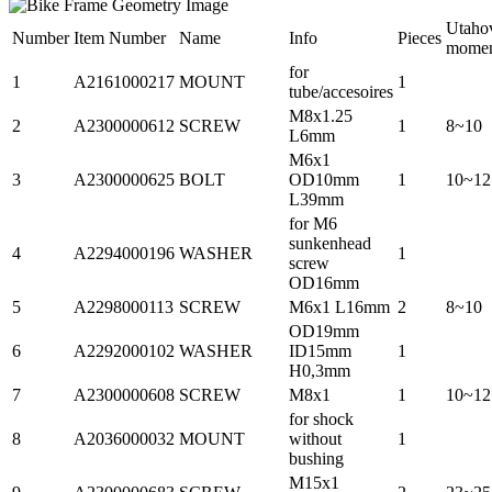
Utaho
Number
Item Number
Name
Info
Pieces
mome
for
1
A2161000217
MOUNT
1
tube/accesoires
M8x1.25
2
A2300000612
SCREW
1
8~10
L6mm
M6x1
3
A2300000625
BOLT
OD10mm
1
10~12
L39mm
for M6
sunkenhead
4
A2294000196
WASHER
1
screw
OD16mm
5
A2298000113
SCREW
M6x1 L16mm
2
8~10
OD19mm
6
A2292000102
WASHER
ID15mm
1
H0,3mm
7
A2300000608
SCREW
M8x1
1
10~12
for shock
8
A2036000032
MOUNT
without
1
bushing
M15x1