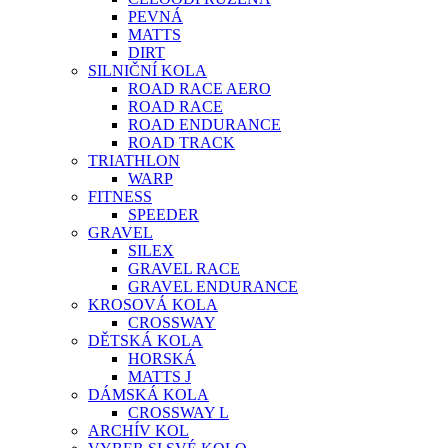
PEVNÁ
MATTS
DIRT
SILNIČNÍ KOLA
ROAD RACE AERO
ROAD RACE
ROAD ENDURANCE
ROAD TRACK
TRIATHLON
WARP
FITNESS
SPEEDER
GRAVEL
SILEX
GRAVEL RACE
GRAVEL ENDURANCE
KROSOVÁ KOLA
CROSSWAY
DĚTSKÁ KOLA
HORSKÁ
MATTS J
DÁMSKÁ KOLA
CROSSWAY L
ARCHÍV KOL