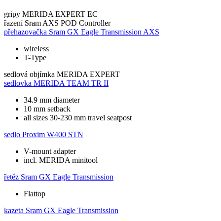
gripy
MERIDA EXPERT EC
řazení
Sram AXS POD Controller
přehazovačka
Sram GX Eagle Transmission AXS
wireless
T-Type
sedlová objímka
MERIDA EXPERT
sedlovka
MERIDA TEAM TR II
34.9 mm diameter
10 mm setback
all sizes 30-230 mm travel seatpost
sedlo
Proxim W400 STN
V-mount adapter
incl. MERIDA minitool
řetěz
Sram GX Eagle Transmission
Flattop
kazeta
Sram GX Eagle Transmission