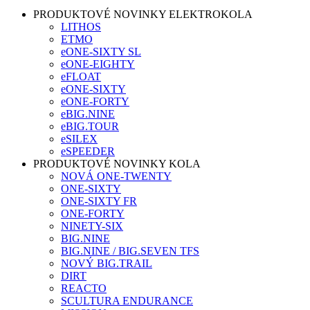
PRODUKTOVÉ NOVINKY ELEKTROKOLA
LITHOS
ETMO
eONE-SIXTY SL
eONE-EIGHTY
eFLOAT
eONE-SIXTY
eONE-FORTY
eBIG.NINE
eBIG.TOUR
eSILEX
eSPEEDER
PRODUKTOVÉ NOVINKY KOLA
NOVÁ ONE-TWENTY
ONE-SIXTY
ONE-SIXTY FR
ONE-FORTY
NINETY-SIX
BIG.NINE
BIG.NINE / BIG.SEVEN TFS
NOVÝ BIG.TRAIL
DIRT
REACTO
SCULTURA ENDURANCE