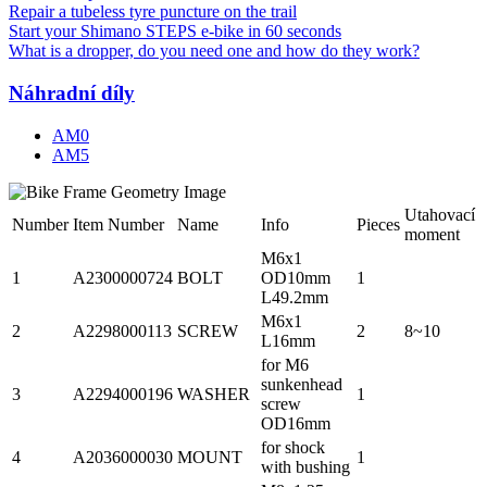
Repair a tubeless tyre puncture on the trail
Start your Shimano STEPS e-bike in 60 seconds
What is a dropper, do you need one and how do they work?
Náhradní díly
AM0
AM5
Utahovací
Number
Item Number
Name
Info
Pieces
moment
M6x1
1
A2300000724
BOLT
OD10mm
1
L49.2mm
M6x1
2
A2298000113
SCREW
2
8~10
L16mm
for M6
sunkenhead
3
A2294000196
WASHER
1
screw
OD16mm
for shock
4
A2036000030
MOUNT
1
with bushing