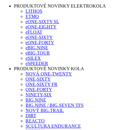
PRODUKTOVÉ NOVINKY ELEKTROKOLA
LITHOS
ETMO
eONE-SIXTY SL
eONE-EIGHTY
eFLOAT
eONE-SIXTY
eONE-FORTY
eBIG.NINE
eBIG.TOUR
eSILEX
eSPEEDER
PRODUKTOVÉ NOVINKY KOLA
NOVÁ ONE-TWENTY
ONE-SIXTY
ONE-SIXTY FR
ONE-FORTY
NINETY-SIX
BIG.NINE
BIG.NINE / BIG.SEVEN TFS
NOVÝ BIG.TRAIL
DIRT
REACTO
SCULTURA ENDURANCE