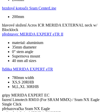
brzdové kotouče
Sram CenterLine
200mm
hlavové složení
Acros ICR MERIDA EXTERNAL neck w/
Blocklock
představec
MERIDA EXPERT eTR II
material: aluminium
35mm diameter
0° stem angle
Supernova mount
40 mm all sizes
řidítka
MERIDA EXPERT eTR
780mm width
XS,S 20RHB
M,L,XL 30RHB
gripy
MERIDA EXPERT EC
řazení
Limotech RM10 (For SRAM MMX) / Sram NX Eagle
Single Click
přehazovačka
Sram NX Eagle