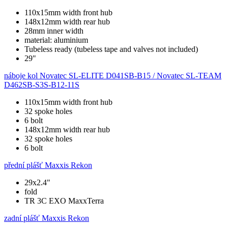
110x15mm width front hub
148x12mm width rear hub
28mm inner width
material: aluminium
Tubeless ready (tubeless tape and valves not included)
29"
náboje kol
Novatec SL-ELITE D041SB-B15 / Novatec SL-TEAM
D462SB-S3S-B12-11S
110x15mm width front hub
32 spoke holes
6 bolt
148x12mm width rear hub
32 spoke holes
6 bolt
přední plášť
Maxxis Rekon
29x2.4"
fold
TR 3C EXO MaxxTerra
zadní plášť
Maxxis Rekon