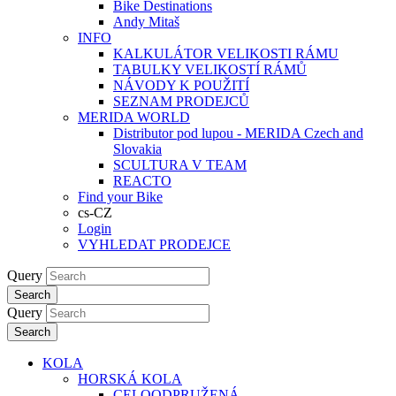
Bike Destinations
Andy Mitaš
INFO
KALKULÁTOR VELIKOSTI RÁMU
TABULKY VELIKOSTÍ RÁMŮ
NÁVODY K POUŽITÍ
SEZNAM PRODEJCŮ
MERIDA WORLD
Distributor pod lupou - MERIDA Czech and
Slovakia
SCULTURA V TEAM
REACTO
Find your Bike
cs-CZ
Login
VYHLEDAT PRODEJCE
Query
Search
Query
Search
KOLA
HORSKÁ KOLA
CELOODPRUŽENÁ