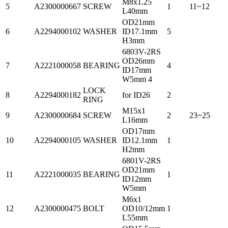
M8x1.25
5
A2300000667
SCREW
1
11~12
L40mm
OD21mm
6
A2294000102
WASHER
ID17.1mm
5
H3mm
6803V-2RS
OD26mm
7
A2221000058
BEARING
4
ID17mm
W5mm 4
LOCK
8
A2294000182
for ID26
2
RING
M15x1
9
A2300000684
SCREW
2
23~25
L16mm
OD17mm
10
A2294000105
WASHER
ID12.1mm
1
H2mm
6801V-2RS
OD21mm
11
A2221000035
BEARING
1
ID12mm
W5mm
M6x1
12
A2300000475
BOLT
OD10/12mm
1
L55mm