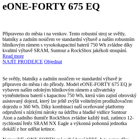
eONE-FORTY 675 EQ
Připraveno do města i na venkov. Tento robustní stroj se světly,
blatníky a zadním nosičem ve standardní výbavě a naším robustním
hliníkovým rámem s vysokokapacitní baterií 750 Wh zvládne díky
kvalitní výbavě SRAM, Suntour a RockShox jakékoli stoupání.
Read more
NAJÍT PRODEJCE
Objednat
Se světly, blatníky a zadním nosičem ve standardní výbavě je
připraven do města i do přírody. Model eONE-FORTY 675 EQ je
vybaven naším odolným hliníkovým rámem a uživatelsky
vyměnitelnou baterií s kapacitou 750 Wh, která vám zajistí obrovský
asistovaný dojezd, který lze ještě zvýšit volitelným prodlužovačem
dojezdu o 360 Wh. Díky kombinaci naší oceňované platformy
odpružení s nízkými nároky na údržbu a hladké vidlice Suntour
Aion a zadního tlumiče RockShox zvládne každý trail, zatímco 12-
rychlostní řetěz SRAM NX Eagle a výkonná pohonná jednotka
dokáží z hor udělat krtince.