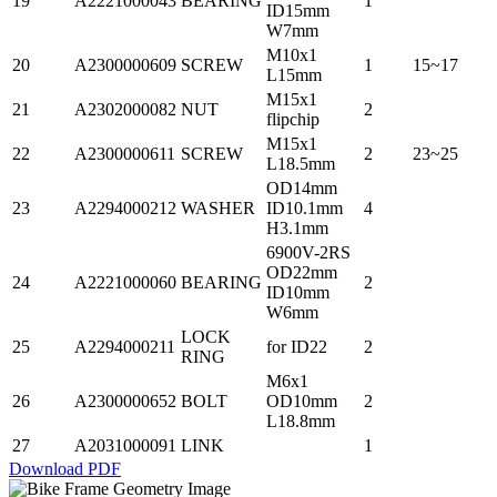
19
A2221000043
BEARING
1
ID15mm
W7mm
M10x1
20
A2300000609
SCREW
1
15~17
L15mm
M15x1
21
A2302000082
NUT
2
flipchip
M15x1
22
A2300000611
SCREW
2
23~25
L18.5mm
OD14mm
23
A2294000212
WASHER
ID10.1mm
4
H3.1mm
6900V-2RS
OD22mm
24
A2221000060
BEARING
2
ID10mm
W6mm
LOCK
25
A2294000211
for ID22
2
RING
M6x1
26
A2300000652
BOLT
OD10mm
2
L18.8mm
27
A2031000091
LINK
1
Download PDF