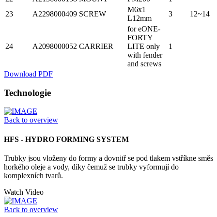
M6x1
23
A2298000409
SCREW
3
12~14
L12mm
for eONE-
FORTY
24
A2098000052
CARRIER
LITE only
1
with fender
and screws
Download PDF
Technologie
Back to overview
HFS - HYDRO FORMING SYSTEM
Trubky jsou vloženy do formy a dovnitř se pod tlakem vstříkne směs
horkého oleje a vody, díky čemuž se trubky vyformují do
komplexních tvarů.
Watch Video
Back to overview