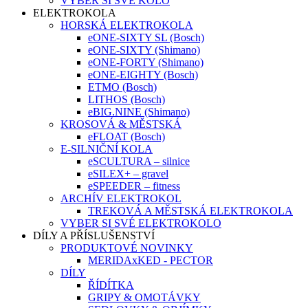
VYBER SI SVÉ KOLO
ELEKTROKOLA
HORSKÁ ELEKTROKOLA
eONE-SIXTY SL (Bosch)
eONE-SIXTY (Shimano)
eONE-FORTY (Shimano)
eONE-EIGHTY (Bosch)
ETMO (Bosch)
LITHOS (Bosch)
eBIG.NINE (Shimano)
KROSOVÁ & MĚSTSKÁ
eFLOAT (Bosch)
E-SILNIČNÍ KOLA
eSCULTURA – silnice
eSILEX+ – gravel
eSPEEDER – fitness
ARCHÍV ELEKTROKOL
TREKOVÁ A MĚSTSKÁ ELEKTROKOLA
VYBER SI SVÉ ELEKTROKOLO
DÍLY A PŘÍSLUŠENSTVÍ
PRODUKTOVÉ NOVINKY
MERIDAxKED - PECTOR
DÍLY
ŘÍDÍTKA
GRIPY & OMOTÁVKY