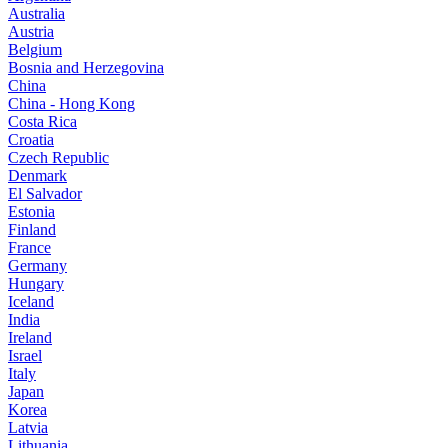
Australia
Austria
Belgium
Bosnia and Herzegovina
China
China - Hong Kong
Costa Rica
Croatia
Czech Republic
Denmark
El Salvador
Estonia
Finland
France
Germany
Hungary
Iceland
India
Ireland
Israel
Italy
Japan
Korea
Latvia
Lithuania