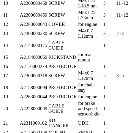
M8x1.25
10
A2300000468
SCREW
3
11~12
L18.5mm
M8x1.25
11
A2300000469
SCREW
3
11~12
L23mm
12
A2263000043
COVER
for engine
1
M4x0.7
13
A2300000230
SCREW
3
2~4
L12mm
CABLE
14
A2143000175
1
GUIDE
for rear
15
A2184000060
KICKSTAND
mount
16
A2116000278
PROTECTOR
1
M4x0.7
17
A2300000318
SCREW
5
3~5
L12mm
for chain
18
A2158000094
PROTECTOR
1
stay
19
A2263000044
PROTECTOR
for engine
1
for brake
CABLE
20
A2258000099
and speed
1
GUIDE
sensor/light
RD-
21
A2311000102
UDH
1
HANGER
22
A2136000158
MOUNT
PM200
1