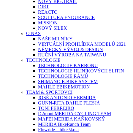
NOVÝ BIG.TRAIL
DIRT
REACTO
SCULTURA ENDURANCE
MISSION
NOVÝ SILEX
O NÁS
NAŠE MILNÍKY
VIRTUÁLNÍ PROHLÍDKA MODELŮ 2021
NĚMECKÝ VÝVOJ & DESIGN
RUČNÍ VÝROBA NA TAIWANU
TECHNOLOGIE
TECHNOLOGIE KARBONU
TECHNOLOGIE HLINÍKOVÝCH SLITIN
TECHNOLOGIE RÁMŮ
SHIMANO E-BIKE SYSTEM
MAHLE EBIKEMOTION
TEAM & SPORTOVCI
JOSÉ ANTONIO HERMIDA
GUNN-RITA DAHLE FLESJÅ
TONI FERREIRO
D2mont MERIDA CYCLING TEAM
MAPEI MERIDA KAŇKOVSKÝ
MERIDA BikeRanch Team
Flowride – bike škola