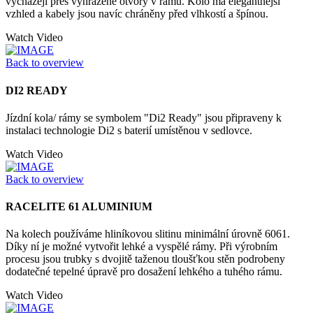
vycházejí přes vyhrazené otvory v rámu. Kolo má elegantnější
vzhled a kabely jsou navíc chráněny před vlhkostí a špínou.
Watch Video
Back to overview
DI2 READY
Jízdní kola/ rámy se symbolem "Di2 Ready" jsou připraveny k
instalaci technologie Di2 s baterií umístěnou v sedlovce.
Watch Video
Back to overview
RACELITE 61 ALUMINIUM
Na kolech používáme hliníkovou slitinu minimální úrovně 6061.
Díky ní je možné vytvořit lehké a vyspělé rámy. Při výrobním
procesu jsou trubky s dvojitě taženou tloušťkou stěn podrobeny
dodatečné tepelné úpravě pro dosažení lehkého a tuhého rámu.
Watch Video