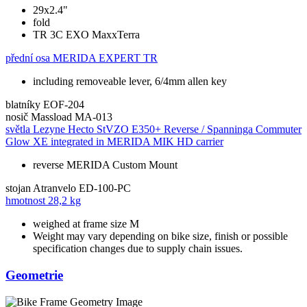
29x2.4"
fold
TR 3C EXO MaxxTerra
přední osa
MERIDA EXPERT TR
including removeable lever, 6/4mm allen key
blatníky
EOF-204
nosič
Massload MA-013
světla
Lezyne Hecto StVZO E350+ Reverse / Spanninga Commuter
Glow XE integrated in MERIDA MIK HD carrier
reverse MERIDA Custom Mount
stojan
Atranvelo ED-100-PC
hmotnost
28,2 kg
weighed at frame size M
Weight may vary depending on bike size, finish or possible
specification changes due to supply chain issues.
Geometrie