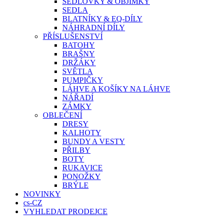
SEDLOVKY & OBJÍMKY
SEDLA
BLATNÍKY & EQ-DÍLY
NÁHRADNÍ DÍLY
PŘÍSLUŠENSTVÍ
BATOHY
BRAŠNY
DRŽÁKY
SVĚTLA
PUMPIČKY
LÁHVE A KOŠÍKY NA LÁHVE
NÁŘADÍ
ZÁMKY
OBLEČENÍ
DRESY
KALHOTY
BUNDY A VESTY
PŘILBY
BOTY
RUKAVICE
PONOŽKY
BRÝLE
NOVINKY
cs-CZ
VYHLEDAT PRODEJCE