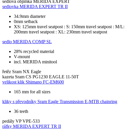
sedlová objímka
MERIDA EXPERT
sedlovka
MERIDA EXPERT TR II
34.9mm diameter
0mm setback
XS: 125mm travel seatpost : S: 150mm travel seatpost : M/L:
200mm travel seatpost : XL: 230mm travel seatpost
sedlo
MERIDA COMP SL
28% recycled material
V-mount
incl. MERIDA minitool
řetěz
Sram NX Eagle
kazeta
Sram CS PG1230 EAGLE 11-50T
velikost klik
Shimano FC-EM600
165 mm for all sizes
kliky s převodníky
Sram Eagle Transmission E-MTB chainring
36 teeth
pedály
VP VPE-533
ráfky
MERIDA EXPERT TR II