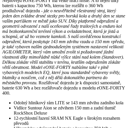
Nejnovější eONE-FORTY má velké hrací hřiště. A to nejen díky
baterii s kapacitou 750 Wh, kterou lze rozšířit o 360 Wh
prodlužovač dojezdu
- jde o neuvěřitelně všestranný stroj, který
jeden den zvládne drsné stezky pro horská kola a druhý den se stane
vaším parťákem ve městě jako SUV. Díky platformě odpružení a
geometrii odvozené z naší oceňované řady trailových a enduro kol
má bezkonkurenční terénní výkon a ovladatelnost, která je jistá a
schopná, ať už ho vezmete kamkoli. S naší osvědčenou konstrukcí
odpružení, která poskytuje 143 mm zdvihu vzadu a 150 mm vpředu,
je také vybaven naším zjednodušeným systémem nastavení velikosti
AGILOMETER, který vám umožní zvolit si požadované jízdní
vlastnosti díky mimořádně nízké výšce stání nad kolem (Standover).
Délkou získáte větší stabilitu v terénu, kratším odpružením získáte
větší obratnost. Model eONE-FORTY nabízíme také v plně
vybavených modelech EQ, které jsou standardně vybaveny světly,
blatníky a nosičem, což z něj dělá dokonalého partnera do
městského provozu.
Rozšiřovač dojezdu je k dispozici samostatně,
baterie 630 Wh a bez rozšiřovače dojezdu u modelu eONE-FORTY
400.
Odolný hliníkový rám LITE se 143 mm zdvihu zadního kola
Vidlice Suntour Aion se zdvihem 150 mm a zadní tlumič
RockShox Deluxe
12-rychlostní řazení SRAM NX Eagle s širokým rozsahem
převodů