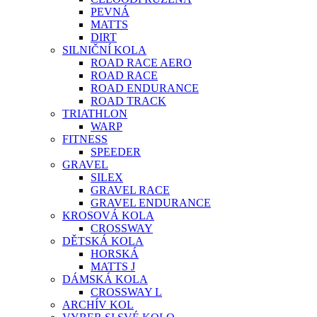
PEVNÁ
MATTS
DIRT
SILNIČNÍ KOLA
ROAD RACE AERO
ROAD RACE
ROAD ENDURANCE
ROAD TRACK
TRIATHLON
WARP
FITNESS
SPEEDER
GRAVEL
SILEX
GRAVEL RACE
GRAVEL ENDURANCE
KROSOVÁ KOLA
CROSSWAY
DĚTSKÁ KOLA
HORSKÁ
MATTS J
DÁMSKÁ KOLA
CROSSWAY L
ARCHÍV KOL