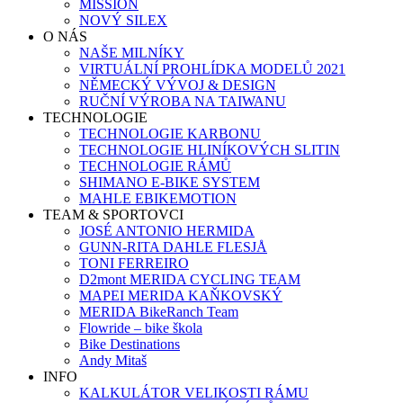
MISSION
NOVÝ SILEX
O NÁS
NAŠE MILNÍKY
VIRTUÁLNÍ PROHLÍDKA MODELŮ 2021
NĚMECKÝ VÝVOJ & DESIGN
RUČNÍ VÝROBA NA TAIWANU
TECHNOLOGIE
TECHNOLOGIE KARBONU
TECHNOLOGIE HLINÍKOVÝCH SLITIN
TECHNOLOGIE RÁMŮ
SHIMANO E-BIKE SYSTEM
MAHLE EBIKEMOTION
TEAM & SPORTOVCI
JOSÉ ANTONIO HERMIDA
GUNN-RITA DAHLE FLESJÅ
TONI FERREIRO
D2mont MERIDA CYCLING TEAM
MAPEI MERIDA KAŇKOVSKÝ
MERIDA BikeRanch Team
Flowride – bike škola
Bike Destinations
Andy Mitaš
INFO
KALKULÁTOR VELIKOSTI RÁMU