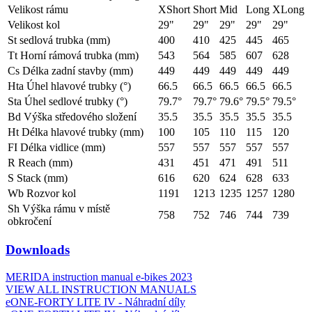
Velikost rámu
XShort
Short
Mid
Long
XLong
Velikost kol
29"
29"
29"
29"
29"
St sedlová trubka (mm)
400
410
425
445
465
Tt Horní rámová trubka (mm)
543
564
585
607
628
Cs Délka zadní stavby (mm)
449
449
449
449
449
Hta Úhel hlavové trubky (°)
66.5
66.5
66.5
66.5
66.5
Sta Úhel sedlové trubky (°)
79.7°
79.7°
79.6°
79.5°
79.5°
Bd Výška středového složení
35.5
35.5
35.5
35.5
35.5
Ht Délka hlavové trubky (mm)
100
105
110
115
120
FI Délka vidlice (mm)
557
557
557
557
557
R Reach (mm)
431
451
471
491
511
S Stack (mm)
616
620
624
628
633
Wb Rozvor kol
1191
1213
1235
1257
1280
Sh Výška rámu v místě
758
752
746
744
739
obkročení
Downloads
MERIDA instruction manual e-bikes 2023
VIEW ALL INSTRUCTION MANUALS
eONE-FORTY LITE IV - Náhradní díly