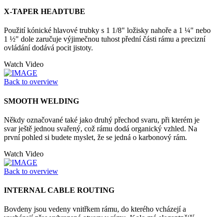
X-TAPER HEADTUBE
Použití kónické hlavové trubky s 1 1/8" ložisky nahoře a 1 ¼" nebo
1 ½" dole zaručuje výjimečnou tuhost přední části rámu a precizní
ovládání dodává pocit jistoty.
Watch Video
Back to overview
SMOOTH WELDING
Někdy označované také jako druhý přechod svaru, při kterém je
svar ještě jednou svařený, což rámu dodá organický vzhled. Na
první pohled si budete myslet, že se jedná o karbonový rám.
Watch Video
Back to overview
INTERNAL CABLE ROUTING
Bovdeny jsou vedeny vnitřkem rámu, do kterého vcházejí a