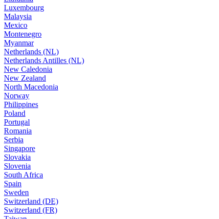
Luxembourg
Malaysia
Mexico
Montenegro
Myanmar
Netherlands (NL)
Netherlands Antilles (NL)
New Caledonia
New Zealand
North Macedonia
Norway
Philippines
Poland
Portugal
Romania
Serbia
Singapore
Slovakia
Slovenia
South Africa
Spain
Sweden
Switzerland (DE)
Switzerland (FR)
Taiwan