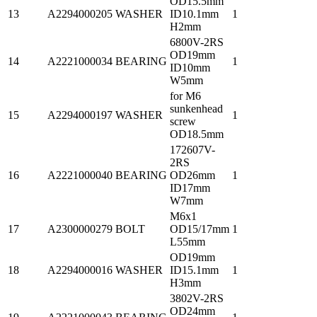
OD15.5mm
13
A2294000205
WASHER
ID10.1mm
1
H2mm
6800V-2RS
OD19mm
14
A2221000034
BEARING
1
ID10mm
W5mm
for M6
sunkenhead
15
A2294000197
WASHER
1
screw
OD18.5mm
172607V-
2RS
16
A2221000040
BEARING
OD26mm
1
ID17mm
W7mm
M6x1
17
A2300000279
BOLT
OD15/17mm
1
L55mm
OD19mm
18
A2294000016
WASHER
ID15.1mm
1
H3mm
3802V-2RS
OD24mm