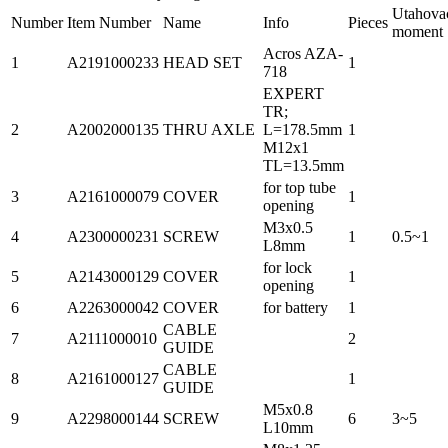
Utahova
Number
Item Number
Name
Info
Pieces
moment
Acros AZA-
1
A2191000233
HEAD SET
1
718
EXPERT
TR;
2
A2002000135
THRU AXLE
L=178.5mm
1
M12x1
TL=13.5mm
for top tube
3
A2161000079
COVER
1
opening
M3x0.5
4
A2300000231
SCREW
1
0.5~1
L8mm
for lock
5
A2143000129
COVER
1
opening
6
A2263000042
COVER
for battery
1
CABLE
7
A2111000010
2
GUIDE
CABLE
8
A2161000127
1
GUIDE
M5x0.8
9
A2298000144
SCREW
6
3~5
L10mm