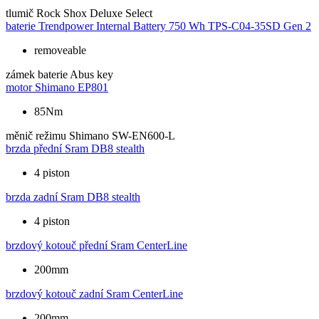
tlumič
Rock Shox Deluxe Select
baterie
Trendpower Internal Battery 750 Wh TPS-C04-35SD Gen 2
removeable
zámek baterie
Abus key
motor
Shimano EP801
85Nm
měnič režimu
Shimano SW-EN600-L
brzda přední
Sram DB8 stealth
4 piston
brzda zadní
Sram DB8 stealth
4 piston
brzdový kotouč přední
Sram CenterLine
200mm
brzdový kotouč zadní
Sram CenterLine
200mm