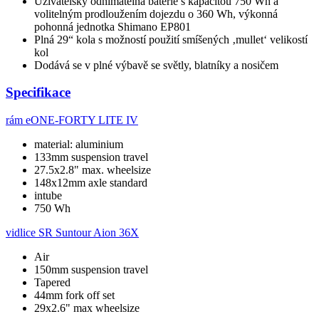
Uživatelsky odnímatelná baterie s kapacitou 750 Wh a
volitelným prodloužením dojezdu o 360 Wh, výkonná
pohonná jednotka Shimano EP801
Plná 29“ kola s možností použití smíšených ‚mullet‘ velikostí
kol
Dodává se v plné výbavě se světly, blatníky a nosičem
Specifikace
rám
eONE-FORTY LITE IV
material: aluminium
133mm suspension travel
27.5x2.8" max. wheelsize
148x12mm axle standard
intube
750 Wh
vidlice
SR Suntour Aion 36X
Air
150mm suspension travel
Tapered
44mm fork off set
29x2.6" max wheelsize