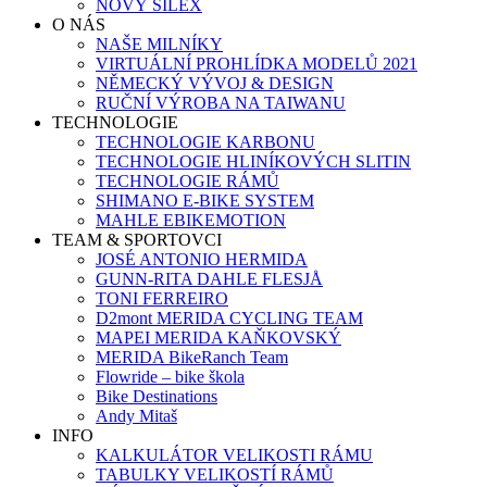
NOVÝ SILEX
O NÁS
NAŠE MILNÍKY
VIRTUÁLNÍ PROHLÍDKA MODELŮ 2021
NĚMECKÝ VÝVOJ & DESIGN
RUČNÍ VÝROBA NA TAIWANU
TECHNOLOGIE
TECHNOLOGIE KARBONU
TECHNOLOGIE HLINÍKOVÝCH SLITIN
TECHNOLOGIE RÁMŮ
SHIMANO E-BIKE SYSTEM
MAHLE EBIKEMOTION
TEAM & SPORTOVCI
JOSÉ ANTONIO HERMIDA
GUNN-RITA DAHLE FLESJÅ
TONI FERREIRO
D2mont MERIDA CYCLING TEAM
MAPEI MERIDA KAŇKOVSKÝ
MERIDA BikeRanch Team
Flowride – bike škola
Bike Destinations
Andy Mitaš
INFO
KALKULÁTOR VELIKOSTI RÁMU
TABULKY VELIKOSTÍ RÁMŮ