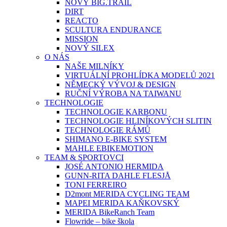
NOVÝ BIG.TRAIL
DIRT
REACTO
SCULTURA ENDURANCE
MISSION
NOVÝ SILEX
O NÁS
NAŠE MILNÍKY
VIRTUÁLNÍ PROHLÍDKA MODELŮ 2021
NĚMECKÝ VÝVOJ & DESIGN
RUČNÍ VÝROBA NA TAIWANU
TECHNOLOGIE
TECHNOLOGIE KARBONU
TECHNOLOGIE HLINÍKOVÝCH SLITIN
TECHNOLOGIE RÁMŮ
SHIMANO E-BIKE SYSTEM
MAHLE EBIKEMOTION
TEAM & SPORTOVCI
JOSÉ ANTONIO HERMIDA
GUNN-RITA DAHLE FLESJÅ
TONI FERREIRO
D2mont MERIDA CYCLING TEAM
MAPEI MERIDA KAŇKOVSKÝ
MERIDA BikeRanch Team
Flowride – bike škola