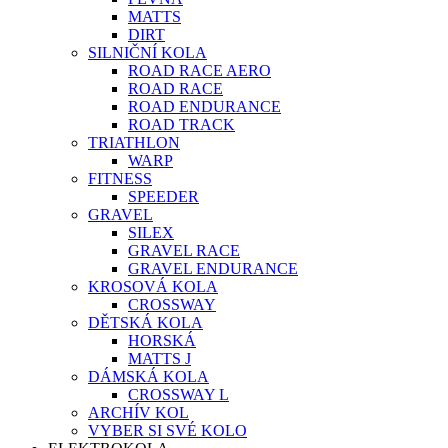
MATTS
DIRT
SILNIČNÍ KOLA
ROAD RACE AERO
ROAD RACE
ROAD ENDURANCE
ROAD TRACK
TRIATHLON
WARP
FITNESS
SPEEDER
GRAVEL
SILEX
GRAVEL RACE
GRAVEL ENDURANCE
KROSOVÁ KOLA
CROSSWAY
DĚTSKÁ KOLA
HORSKÁ
MATTS J
DÁMSKÁ KOLA
CROSSWAY L
ARCHÍV KOL
VYBER SI SVÉ KOLO