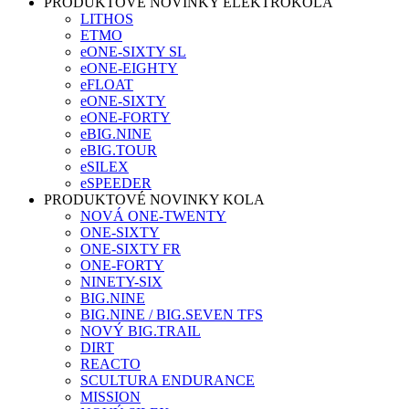
PRODUKTOVÉ NOVINKY ELEKTROKOLA
LITHOS
ETMO
eONE-SIXTY SL
eONE-EIGHTY
eFLOAT
eONE-SIXTY
eONE-FORTY
eBIG.NINE
eBIG.TOUR
eSILEX
eSPEEDER
PRODUKTOVÉ NOVINKY KOLA
NOVÁ ONE-TWENTY
ONE-SIXTY
ONE-SIXTY FR
ONE-FORTY
NINETY-SIX
BIG.NINE
BIG.NINE / BIG.SEVEN TFS
NOVÝ BIG.TRAIL
DIRT
REACTO
SCULTURA ENDURANCE
MISSION