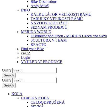
Bike Destinations
Andy Mitaš
INFO
KALKULÁTOR VELIKOSTI RÁMU
TABULKY VELIKOSTÍ RÁMŮ
NÁVODY K POUŽITÍ
SEZNAM PRODEJCŮ
MERIDA WORLD
Distributor pod lupou - MERIDA Czech and Slov
SCULTURA V TEAM
REACTO
Find your Bike
cs-CZ
Login
VYHLEDAT PRODEJCE
Query
Search
Query
Search
KOLA
HORSKÁ KOLA
CELOODPRUŽENÁ
PEVNÁ