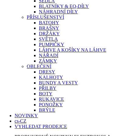
SEDLA
BLATNÍKY & EQ-DÍLY
NÁHRADNÍ DÍLY
PŘÍSLUŠENSTVÍ
BATOHY
BRAŠNY
DRŽÁKY
SVĚTLA
PUMPIČKY
LÁHVE A KOŠÍKY NA LÁHVE
NÁŘADÍ
ZÁMKY
OBLEČENÍ
DRESY
KALHOTY
BUNDY A VESTY
PŘILBY
BOTY
RUKAVICE
PONOŽKY
BRÝLE
NOVINKY
cs-CZ
VYHLEDAT PRODEJCE