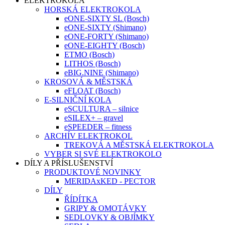
ELEKTROKOLA
HORSKÁ ELEKTROKOLA
eONE-SIXTY SL (Bosch)
eONE-SIXTY (Shimano)
eONE-FORTY (Shimano)
eONE-EIGHTY (Bosch)
ETMO (Bosch)
LITHOS (Bosch)
eBIG.NINE (Shimano)
KROSOVÁ & MĚSTSKÁ
eFLOAT (Bosch)
E-SILNIČNÍ KOLA
eSCULTURA – silnice
eSILEX+ – gravel
eSPEEDER – fitness
ARCHÍV ELEKTROKOL
TREKOVÁ A MĚSTSKÁ ELEKTROKOLA
VYBER SI SVÉ ELEKTROKOLO
DÍLY A PŘÍSLUŠENSTVÍ
PRODUKTOVÉ NOVINKY
MERIDAxKED - PECTOR
DÍLY
ŘÍDÍTKA
GRIPY & OMOTÁVKY
SEDLOVKY & OBJÍMKY