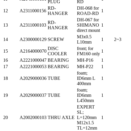
PLUG
RD
RD-
DH-068 for
12
A2311000156
1
HANGER
ROAD-RD
DH-067 for
RD-
13
A2311000103
SHIMANO
1
HANGER
direct mount
M3x0.5
14
A2300000129
SCREW
1
2~3
L10mm
DISC
front; for
15
A2164000070
1
COOLER
FM160 only
16
A2221000047
BEARING
MH-P16
1
17
A2221000053
BEARING
MH-P22
1
foam;
18
A2029000036
TUBE
ID6mm L
1
400mm
foam;
19
A2029000037
TUBE
ID6mm
1
L450mm
EXPERT
SL;
20
A2002000103
THRU AXLE
L=120mm
1
M12x1.5
TL=12mm