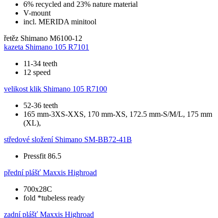
6% recycled and 23% nature material
V-mount
incl. MERIDA minitool
řetěz
Shimano M6100-12
kazeta
Shimano 105 R7101
11-34 teeth
12 speed
velikost klik
Shimano 105 R7100
52-36 teeth
165 mm-3XS-XXS, 170 mm-XS, 172.5 mm-S/M/L, 175 mm
(XL),
středové složení
Shimano SM-BB72-41B
Pressfit 86.5
přední plášť
Maxxis Highroad
700x28C
fold *tubeless ready
zadní plášť
Maxxis Highroad