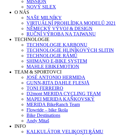
MISSION
NOVÝ SILEX
O NÁS
NAŠE MILNÍKY
VIRTUÁLNÍ PROHLÍDKA MODELŮ 2021
NĚMECKÝ VÝVOJ & DESIGN
RUČNÍ VÝROBA NA TAIWANU
TECHNOLOGIE
TECHNOLOGIE KARBONU
TECHNOLOGIE HLINÍKOVÝCH SLITIN
TECHNOLOGIE RÁMŮ
SHIMANO E-BIKE SYSTEM
MAHLE EBIKEMOTION
TEAM & SPORTOVCI
JOSÉ ANTONIO HERMIDA
GUNN-RITA DAHLE FLESJÅ
TONI FERREIRO
D2mont MERIDA CYCLING TEAM
MAPEI MERIDA KAŇKOVSKÝ
MERIDA BikeRanch Team
Flowride – bike škola
Bike Destinations
Andy Mitaš
INFO
KALKULÁTOR VELIKOSTI RÁMU