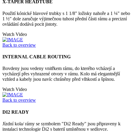
X-TAPER HEADTUBE
Použití kónické hlavové trubky s 1 1/8" ložisky nahoře a 1 ¼" nebo
1 ½" dole zaručuje výjimečnou tuhost přední části rámu a precizní
ovládání dodává pocit jistoty.
Watch Video
Back to overview
INTERNAL CABLE ROUTING
Bovdeny jsou vedeny vnitřkem rámu, do kterého vcházejí a
vycházejí přes vyhrazené otvory v rámu. Kolo má elegantnější
vzhled a kabely jsou navíc chráněny před vlhkostí a špínou.
Watch Video
Back to overview
DI2 READY
Jízdní kola/ rámy se symbolem "Di2 Ready" jsou připraveny k
instalaci technologie Di2 s baterií umístěnou v sedlovce.