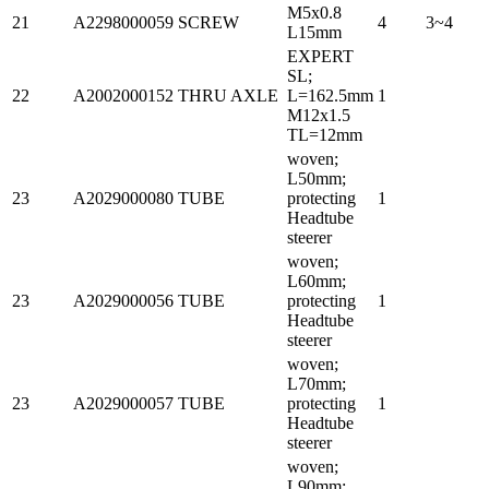
M5x0.8
21
A2298000059
SCREW
4
3~4
L15mm
EXPERT
SL;
22
A2002000152
THRU AXLE
L=162.5mm
1
M12x1.5
TL=12mm
woven;
L50mm;
23
A2029000080
TUBE
protecting
1
Headtube
steerer
woven;
L60mm;
23
A2029000056
TUBE
protecting
1
Headtube
steerer
woven;
L70mm;
23
A2029000057
TUBE
protecting
1
Headtube
steerer
woven;
L90mm;