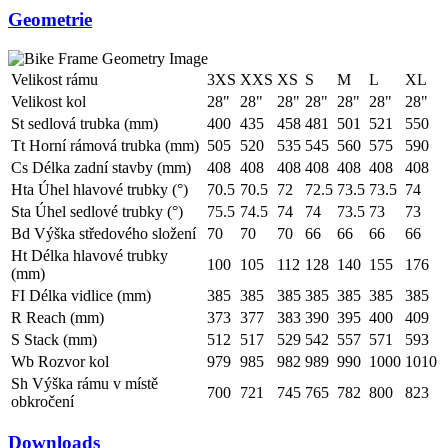
Geometrie
Velikost rámu
3XS
XXS
XS
S
M
L
XL
Velikost kol
28"
28"
28"
28"
28"
28"
28"
St sedlová trubka (mm)
400
435
458
481
501
521
550
Tt Horní rámová trubka (mm)
505
520
535
545
560
575
590
Cs Délka zadní stavby (mm)
408
408
408
408
408
408
408
Hta Úhel hlavové trubky (°)
70.5
70.5
72
72.5
73.5
73.5
74
Sta Úhel sedlové trubky (°)
75.5
74.5
74
74
73.5
73
73
Bd Výška středového složení
70
70
70
66
66
66
66
Ht Délka hlavové trubky
100
105
112
128
140
155
176
(mm)
FI Délka vidlice (mm)
385
385
385
385
385
385
385
R Reach (mm)
373
377
383
390
395
400
409
S Stack (mm)
512
517
529
542
557
571
593
Wb Rozvor kol
979
985
982
989
990
1000
1010
Sh Výška rámu v místě
700
721
745
765
782
800
823
obkročení
Downloads