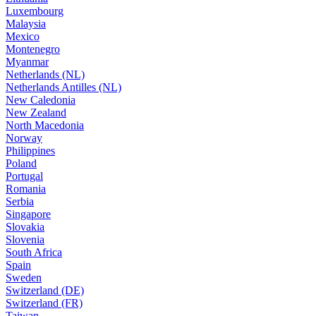
Luxembourg
Malaysia
Mexico
Montenegro
Myanmar
Netherlands (NL)
Netherlands Antilles (NL)
New Caledonia
New Zealand
North Macedonia
Norway
Philippines
Poland
Portugal
Romania
Serbia
Singapore
Slovakia
Slovenia
South Africa
Spain
Sweden
Switzerland (DE)
Switzerland (FR)
Taiwan