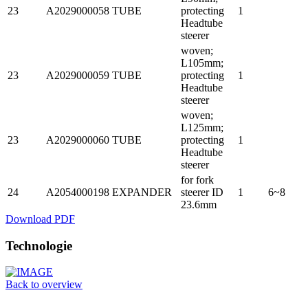
23
A2029000058
TUBE
protecting
1
Headtube
steerer
woven;
L105mm;
23
A2029000059
TUBE
protecting
1
Headtube
steerer
woven;
L125mm;
23
A2029000060
TUBE
protecting
1
Headtube
steerer
for fork
24
A2054000198
EXPANDER
steerer ID
1
6~8
23.6mm
Download PDF
Technologie
Back to overview