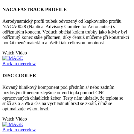
NACA FASTBACK PROFILE
Aerodynamický profil trubek odvozený od kapkovitého profilu
NACA0028 (Nautical Advisory Comitee for Aeronautics) s
odříznutým koncem. Vzduch obtéká kolem trubky jako kdyby byl
odříznutý konec stále přítomen, díky čemuž můžeme při konstrukci
použít méně materiálu a ušetřit tak celkovou hmotnost.
Watch Video
Back to overview
DISC COOLER
Kovaný hliníkový komponent pod předním a/ nebo zadním
brzdovým třmenem zlepšuje odvod tepla pomocí CNC
opracovaných chladících žeber. Testy nám ukázaly, že teplota se
sníží až o 35% a čas na vychladnutí brzd se zkrátí, čímž se
optimalizuje výkon brzd.
Watch Video
Back to overview