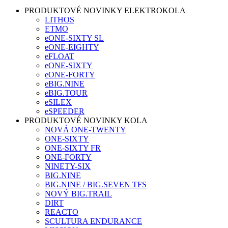
PRODUKTOVÉ NOVINKY ELEKTROKOLA
LITHOS
ETMO
eONE-SIXTY SL
eONE-EIGHTY
eFLOAT
eONE-SIXTY
eONE-FORTY
eBIG.NINE
eBIG.TOUR
eSILEX
eSPEEDER
PRODUKTOVÉ NOVINKY KOLA
NOVÁ ONE-TWENTY
ONE-SIXTY
ONE-SIXTY FR
ONE-FORTY
NINETY-SIX
BIG.NINE
BIG.NINE / BIG.SEVEN TFS
NOVÝ BIG.TRAIL
DIRT
REACTO
SCULTURA ENDURANCE