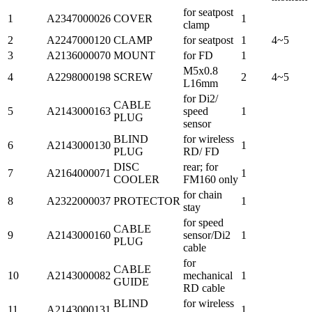
for seatpost
1
A2347000026
COVER
1
clamp
2
A2247000120
CLAMP
for seatpost
1
4~5
3
A2136000070
MOUNT
for FD
1
M5x0.8
4
A2298000198
SCREW
2
4~5
L16mm
for Di2/
CABLE
5
A2143000163
speed
1
PLUG
sensor
BLIND
for wireless
6
A2143000130
1
PLUG
RD/ FD
DISC
rear; for
7
A2164000071
1
COOLER
FM160 only
for chain
8
A2322000037
PROTECTOR
1
stay
for speed
CABLE
9
A2143000160
sensor/Di2
1
PLUG
cable
for
CABLE
10
A2143000082
mechanical
1
GUIDE
RD cable
BLIND
for wireless
11
A2143000131
1