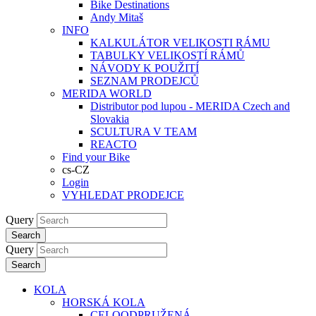
Bike Destinations
Andy Mitaš
INFO
KALKULÁTOR VELIKOSTI RÁMU
TABULKY VELIKOSTÍ RÁMŮ
NÁVODY K POUŽITÍ
SEZNAM PRODEJCŮ
MERIDA WORLD
Distributor pod lupou - MERIDA Czech and
Slovakia
SCULTURA V TEAM
REACTO
Find your Bike
cs-CZ
Login
VYHLEDAT PRODEJCE
Query
Search
Query
Search
KOLA
HORSKÁ KOLA
CELOODPRUŽENÁ