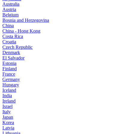
Australia
Austria
Belgium
Bosnia and Herzegovina
China
China - Hong Kong
Costa Rica
Croatia
Czech Republic
Denmark
El Salvador
Estonia
Finland
France
Germany
Hungary
Iceland
India
Ireland
Israel
Italy
Japan
Korea
Latvia
Lithuania