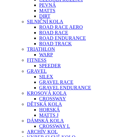
PEVNÁ
MATTS
DIRT
SILNIČNÍ KOLA
ROAD RACE AERO
ROAD RACE
ROAD ENDURANCE
ROAD TRACK
TRIATHLON
WARP
FITNESS
SPEEDER
GRAVEL
SILEX
GRAVEL RACE
GRAVEL ENDURANCE
KROSOVÁ KOLA
CROSSWAY
DĚTSKÁ KOLA
HORSKÁ
MATTS J
DÁMSKÁ KOLA
CROSSWAY L
ARCHÍV KOL