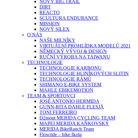
NOVÝ BIG.TRAIL
DIRT
REACTO
SCULTURA ENDURANCE
MISSION
NOVÝ SILEX
O NÁS
NAŠE MILNÍKY
VIRTUÁLNÍ PROHLÍDKA MODELŮ 2021
NĚMECKÝ VÝVOJ & DESIGN
RUČNÍ VÝROBA NA TAIWANU
TECHNOLOGIE
TECHNOLOGIE KARBONU
TECHNOLOGIE HLINÍKOVÝCH SLITIN
TECHNOLOGIE RÁMŮ
SHIMANO E-BIKE SYSTEM
MAHLE EBIKEMOTION
TEAM & SPORTOVCI
JOSÉ ANTONIO HERMIDA
GUNN-RITA DAHLE FLESJÅ
TONI FERREIRO
D2mont MERIDA CYCLING TEAM
MAPEI MERIDA KAŇKOVSKÝ
MERIDA BikeRanch Team
Flowride – bike škola