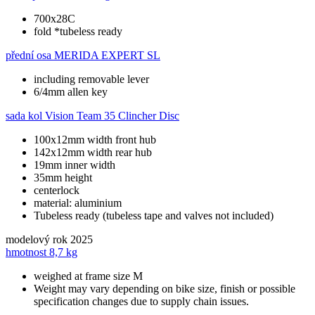
700x28C
fold *tubeless ready
přední osa
MERIDA EXPERT SL
including removable lever
6/4mm allen key
sada kol
Vision Team 35 Clincher Disc
100x12mm width front hub
142x12mm width rear hub
19mm inner width
35mm height
centerlock
material: aluminium
Tubeless ready (tubeless tape and valves not included)
modelový rok
2025
hmotnost
8,7 kg
weighed at frame size M
Weight may vary depending on bike size, finish or possible
specification changes due to supply chain issues.