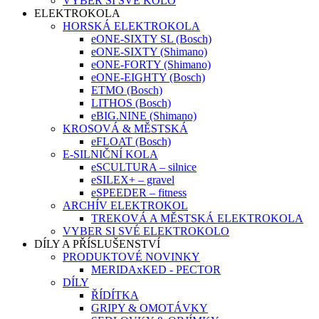
VYBER SI SVÉ KOLO
ELEKTROKOLA
HORSKÁ ELEKTROKOLA
eONE-SIXTY SL (Bosch)
eONE-SIXTY (Shimano)
eONE-FORTY (Shimano)
eONE-EIGHTY (Bosch)
ETMO (Bosch)
LITHOS (Bosch)
eBIG.NINE (Shimano)
KROSOVÁ & MĚSTSKÁ
eFLOAT (Bosch)
E-SILNIČNÍ KOLA
eSCULTURA – silnice
eSILEX+ – gravel
eSPEEDER – fitness
ARCHÍV ELEKTROKOL
TREKOVÁ A MĚSTSKÁ ELEKTROKOLA
VYBER SI SVÉ ELEKTROKOLO
DÍLY A PŘÍSLUŠENSTVÍ
PRODUKTOVÉ NOVINKY
MERIDAxKED - PECTOR
DÍLY
ŘÍDÍTKA
GRIPY & OMOTÁVKY