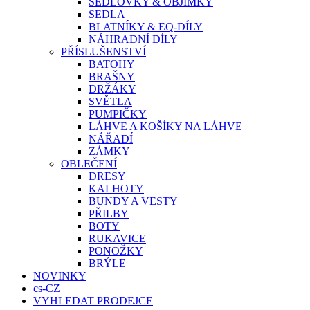
SEDLOVKY & OBJÍMKY
SEDLA
BLATNÍKY & EQ-DÍLY
NÁHRADNÍ DÍLY
PŘÍSLUŠENSTVÍ
BATOHY
BRAŠNY
DRŽÁKY
SVĚTLA
PUMPIČKY
LÁHVE A KOŠÍKY NA LÁHVE
NÁŘADÍ
ZÁMKY
OBLEČENÍ
DRESY
KALHOTY
BUNDY A VESTY
PŘILBY
BOTY
RUKAVICE
PONOŽKY
BRÝLE
NOVINKY
cs-CZ
VYHLEDAT PRODEJCE