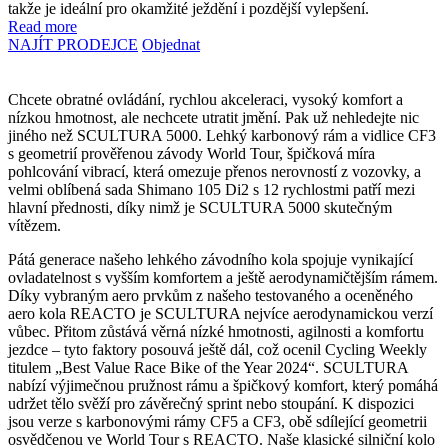
takže je ideální pro okamžité ježdění i pozdější vylepšení.
Read more
NAJÍT PRODEJCE
Objednat
Chcete obratné ovládání, rychlou akceleraci, vysoký komfort a
nízkou hmotnost, ale nechcete utratit jmění. Pak už nehledejte nic
jiného než SCULTURA 5000. Lehký karbonový rám a vidlice CF3
s geometrií prověřenou závody World Tour, špičková míra
pohlcování vibrací, která omezuje přenos nerovností z vozovky, a
velmi oblíbená sada Shimano 105 Di2 s 12 rychlostmi patří mezi
hlavní přednosti, díky nimž je SCULTURA 5000 skutečným
vítězem.
Pátá generace našeho lehkého závodního kola spojuje vynikající
ovladatelnost s vyšším komfortem a ještě aerodynamičtějším rámem.
Díky vybraným aero prvkům z našeho testovaného a oceněného
aero kola REACTO je SCULTURA nejvíce aerodynamickou verzí
vůbec. Přitom zůstává věrná nízké hmotnosti, agilnosti a komfortu
jezdce – tyto faktory posouvá ještě dál, což ocenil Cycling Weekly
titulem „Best Value Race Bike of the Year 2024“. SCULTURA
nabízí výjimečnou pružnost rámu a špičkový komfort, který pomáhá
udržet tělo svěží pro závěrečný sprint nebo stoupání. K dispozici
jsou verze s karbonovými rámy CF5 a CF3, obě sdílející geometrii
osvědčenou ve World Tour s REACTO. Naše klasické silniční kolo