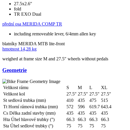
27.5x2.6"
fold
TR EXO Dual
přední osa
MERIDA COMP TR
including removeable lever, 6/4mm allen key
blatníky
MERIDA MTB lite-front
hmotnost
14,28 kg
weighed at frame size M and 27.5" wheels without pedals
Geometrie
Velikost rámu
S
M
L
XL
Velikost kol
27.5"
27.5"
27.5"
27.5"
St sedlová trubka (mm)
410
435
475
515
Tt Horní rámová trubka (mm)
572
596
619.7
643.4
Cs Délka zadní stavby (mm)
435
435
435
435
Hta Úhel hlavové trubky (°)
66.3
66.3
66.3
66.3
Sta Úhel sedlové trubky (°)
75
75
75
75