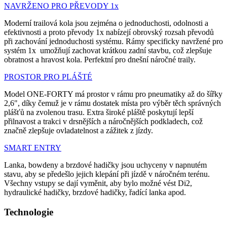
NAVRŽENO PRO PŘEVODY 1x
Moderní trailová kola jsou zejména o jednoduchosti, odolnosti a
efektivnosti a proto převody 1x nabízejí obrovský rozsah převodů
při zachování jednoduchosti systému. Rámy specificky navržené pro
systém 1x umožňují zachovat krátkou zadní stavbu, což zlepšuje
obratnost a hravost kola. Perfektní pro dnešní náročné traily.
PROSTOR PRO PLÁŠTÉ
Model ONE-FORTY má prostor v rámu pro pneumatiky až do šířky
2,6", díky čemuž je v rámu dostatek místa pro výběr těch správných
plášťů na zvolenou trasu. Extra široké pláště poskytují lepší
přilnavost a trakci v drsnějších a náročnějších podkladech, což
značně zlepšuje ovladatelnost a zážitek z jízdy.
SMART ENTRY
Lanka, bowdeny a brzdové hadičky jsou uchyceny v napnutém
stavu, aby se předešlo jejich klepání při jízdě v náročném terénu.
Všechny vstupy se dají vyměnit, aby bylo možné vést Di2,
hydraulické hadičky, brzdové hadičky, řadící lanka apod.
Technologie