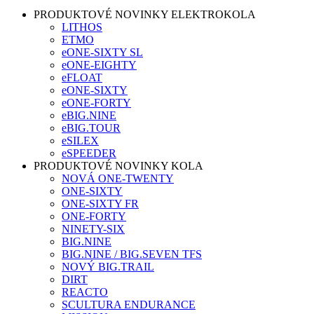
PRODUKTOVÉ NOVINKY ELEKTROKOLA
LITHOS
ETMO
eONE-SIXTY SL
eONE-EIGHTY
eFLOAT
eONE-SIXTY
eONE-FORTY
eBIG.NINE
eBIG.TOUR
eSILEX
eSPEEDER
PRODUKTOVÉ NOVINKY KOLA
NOVÁ ONE-TWENTY
ONE-SIXTY
ONE-SIXTY FR
ONE-FORTY
NINETY-SIX
BIG.NINE
BIG.NINE / BIG.SEVEN TFS
NOVÝ BIG.TRAIL
DIRT
REACTO
SCULTURA ENDURANCE