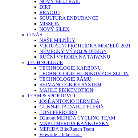
NOVÝ BIG.TRAIL
DIRT
REACTO
SCULTURA ENDURANCE
MISSION
NOVÝ SILEX
O NÁS
NAŠE MILNÍKY
VIRTUÁLNÍ PROHLÍDKA MODELŮ 2021
NĚMECKÝ VÝVOJ & DESIGN
RUČNÍ VÝROBA NA TAIWANU
TECHNOLOGIE
TECHNOLOGIE KARBONU
TECHNOLOGIE HLINÍKOVÝCH SLITIN
TECHNOLOGIE RÁMŮ
SHIMANO E-BIKE SYSTEM
MAHLE EBIKEMOTION
TEAM & SPORTOVCI
JOSÉ ANTONIO HERMIDA
GUNN-RITA DAHLE FLESJÅ
TONI FERREIRO
D2mont MERIDA CYCLING TEAM
MAPEI MERIDA KAŇKOVSKÝ
MERIDA BikeRanch Team
Flowride – bike škola