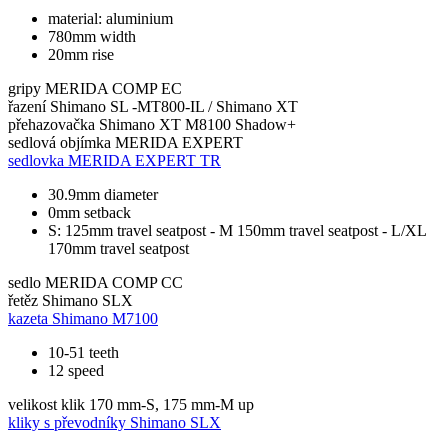
material: aluminium
780mm width
20mm rise
gripy
MERIDA COMP EC
řazení
Shimano SL -MT800-IL / Shimano XT
přehazovačka
Shimano XT M8100 Shadow+
sedlová objímka
MERIDA EXPERT
sedlovka
MERIDA EXPERT TR
30.9mm diameter
0mm setback
S: 125mm travel seatpost - M 150mm travel seatpost - L/XL
170mm travel seatpost
sedlo
MERIDA COMP CC
řetěz
Shimano SLX
kazeta
Shimano M7100
10-51 teeth
12 speed
velikost klik
170 mm-S, 175 mm-M up
kliky s převodníky
Shimano SLX