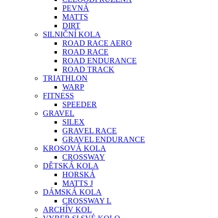
PEVNÁ
MATTS
DIRT
SILNIČNÍ KOLA
ROAD RACE AERO
ROAD RACE
ROAD ENDURANCE
ROAD TRACK
TRIATHLON
WARP
FITNESS
SPEEDER
GRAVEL
SILEX
GRAVEL RACE
GRAVEL ENDURANCE
KROSOVÁ KOLA
CROSSWAY
DĚTSKÁ KOLA
HORSKÁ
MATTS J
DÁMSKÁ KOLA
CROSSWAY L
ARCHÍV KOL