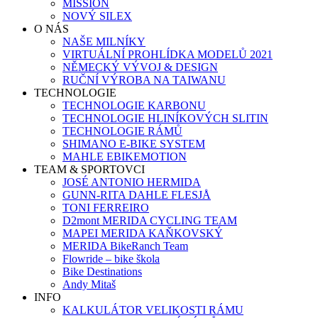
MISSION
NOVÝ SILEX
O NÁS
NAŠE MILNÍKY
VIRTUÁLNÍ PROHLÍDKA MODELŮ 2021
NĚMECKÝ VÝVOJ & DESIGN
RUČNÍ VÝROBA NA TAIWANU
TECHNOLOGIE
TECHNOLOGIE KARBONU
TECHNOLOGIE HLINÍKOVÝCH SLITIN
TECHNOLOGIE RÁMŮ
SHIMANO E-BIKE SYSTEM
MAHLE EBIKEMOTION
TEAM & SPORTOVCI
JOSÉ ANTONIO HERMIDA
GUNN-RITA DAHLE FLESJÅ
TONI FERREIRO
D2mont MERIDA CYCLING TEAM
MAPEI MERIDA KAŇKOVSKÝ
MERIDA BikeRanch Team
Flowride – bike škola
Bike Destinations
Andy Mitaš
INFO
KALKULÁTOR VELIKOSTI RÁMU