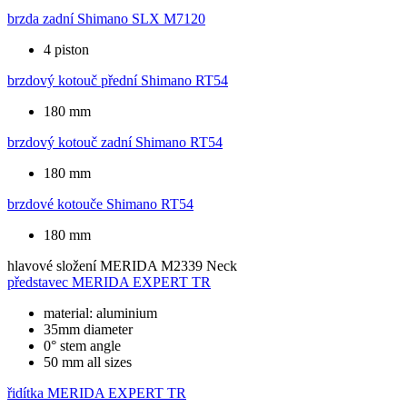
brzda zadní
Shimano SLX M7120
4 piston
brzdový kotouč přední
Shimano RT54
180 mm
brzdový kotouč zadní
Shimano RT54
180 mm
brzdové kotouče
Shimano RT54
180 mm
hlavové složení
MERIDA M2339 Neck
představec
MERIDA EXPERT TR
material: aluminium
35mm diameter
0° stem angle
50 mm all sizes
řidítka
MERIDA EXPERT TR