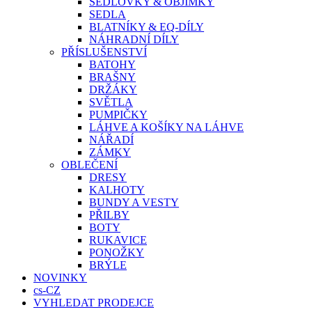
SEDLOVKY & OBJÍMKY
SEDLA
BLATNÍKY & EQ-DÍLY
NÁHRADNÍ DÍLY
PŘÍSLUŠENSTVÍ
BATOHY
BRAŠNY
DRŽÁKY
SVĚTLA
PUMPIČKY
LÁHVE A KOŠÍKY NA LÁHVE
NÁŘADÍ
ZÁMKY
OBLEČENÍ
DRESY
KALHOTY
BUNDY A VESTY
PŘILBY
BOTY
RUKAVICE
PONOŽKY
BRÝLE
NOVINKY
cs-CZ
VYHLEDAT PRODEJCE