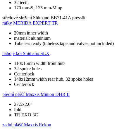
32 teeth
170 mm-S, 175 mm-M up
středové složení
Shimano BB71-41A pressfit
ráfky
MERIDA EXPERT TR
29mm inner width
material: aluminium
Tubeless ready (tubeless tape and valves not included)
náboje kol
Shimano SLX
110x15mm width front hub
32 spoke holes
Centerlock
148x12mm width rear hub, 32 spoke holes
Centerlock
přední plášť
Maxxis Minion DHR II
27.5x2.6"
fold
TR EXO 3C
zadní plášť
Maxxis Rekon