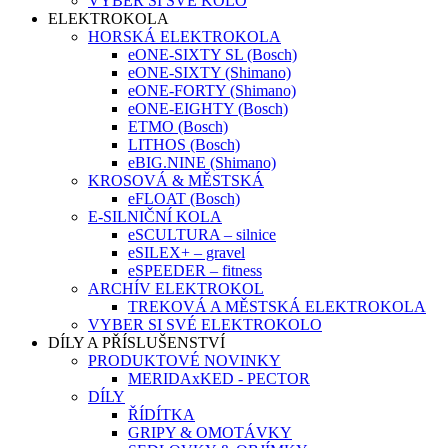
VYBER SI SVÉ KOLO
ELEKTROKOLA
HORSKÁ ELEKTROKOLA
eONE-SIXTY SL (Bosch)
eONE-SIXTY (Shimano)
eONE-FORTY (Shimano)
eONE-EIGHTY (Bosch)
ETMO (Bosch)
LITHOS (Bosch)
eBIG.NINE (Shimano)
KROSOVÁ & MĚSTSKÁ
eFLOAT (Bosch)
E-SILNIČNÍ KOLA
eSCULTURA – silnice
eSILEX+ – gravel
eSPEEDER – fitness
ARCHÍV ELEKTROKOL
TREKOVÁ A MĚSTSKÁ ELEKTROKOLA
VYBER SI SVÉ ELEKTROKOLO
DÍLY A PŘÍSLUŠENSTVÍ
PRODUKTOVÉ NOVINKY
MERIDAxKED - PECTOR
DÍLY
ŘÍDÍTKA
GRIPY & OMOTÁVKY