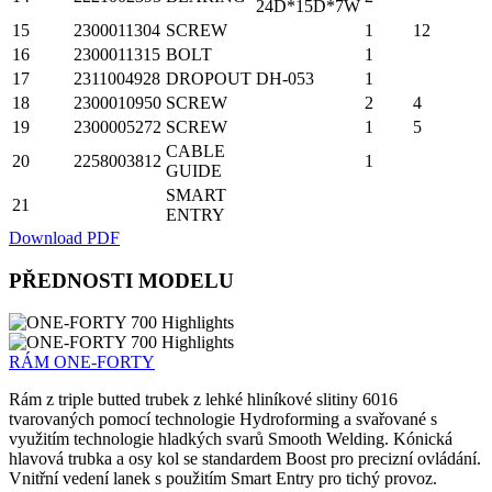
24D*15D*7W
15
2300011304
SCREW
1
12
16
2300011315
BOLT
1
17
2311004928
DROPOUT
DH-053
1
18
2300010950
SCREW
2
4
19
2300005272
SCREW
1
5
CABLE
20
2258003812
1
GUIDE
SMART
21
ENTRY
Download PDF
PŘEDNOSTI MODELU
RÁM ONE-FORTY
Rám z triple butted trubek z lehké hliníkové slitiny 6016
tvarovaných pomocí technologie Hydroforming a svařované s
využitím technologie hladkých svarů Smooth Welding. Kónická
hlavová trubka a osy kol se standardem Boost pro precizní ovládání.
Vnitřní vedení lanek s použitím Smart Entry pro tichý provoz.