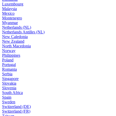
Luxembourg
Malaysia
Mexico
Montenegro
Myanmar
Netherlands (NL)
Netherlands Antilles (NL)
New Caledonia
New Zealand
North Macedonia
Norway
Philippines
Poland
Portugal
Romania
Serbia
Singapore
Slovakia
Slovenia
South Africa
Spain
Sweden
Switzerland (DE)
Switzerland (FR)
Taiwan