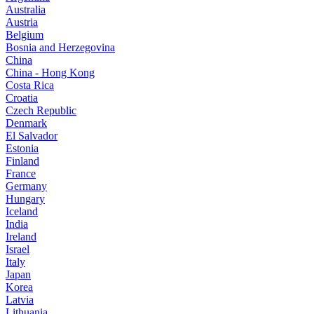
Australia
Austria
Belgium
Bosnia and Herzegovina
China
China - Hong Kong
Costa Rica
Croatia
Czech Republic
Denmark
El Salvador
Estonia
Finland
France
Germany
Hungary
Iceland
India
Ireland
Israel
Italy
Japan
Korea
Latvia
Lithuania