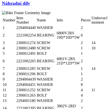
Náhradní díly
Item
Utahovací
Number
Name
Info
Pieces
Number
moment
1
2294004440
WASHER
2
6800V2RS
2
2221002254
BEARING
6
19D*10D*5W
3
2300011274
SCREW
2
14
4
2300012480
SCREW
1
10
5
2300012491
BOLT
1
6801V-2RS
6
2221002265
BEARING
2
21D*12D*5W
7
2300011285
SCREW
1
14
8
2300011296
BOLT
1
9
2294004439
WASHER
2
10
2294004451
WASHER
8
11
2300011252
SCREW
4
11
12
2300011263
BOLT
4
13
2294001180
WASHER
2
3802V-2RD
14
2221002395
BEARING
2