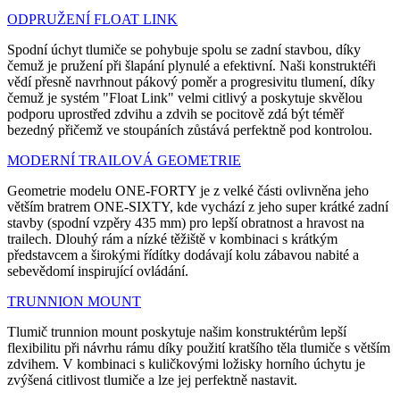
ODPRUŽENÍ FLOAT LINK
Spodní úchyt tlumiče se pohybuje spolu se zadní stavbou, díky
čemuž je pružení při šlapání plynulé a efektivní. Naši konstruktéři
vědí přesně navrhnout pákový poměr a progresivitu tlumení, díky
čemuž je systém "Float Link" velmi citlivý a poskytuje skvělou
podporu uprostřed zdvihu a zdvih se pocitově zdá být téměř
bezedný přičemž ve stoupáních zůstává perfektně pod kontrolou.
MODERNÍ TRAILOVÁ GEOMETRIE
Geometrie modelu ONE-FORTY je z velké části ovlivněna jeho
větším bratrem ONE-SIXTY, kde vychází z jeho super krátké zadní
stavby (spodní vzpěry 435 mm) pro lepší obratnost a hravost na
trailech. Dlouhý rám a nízké těžiště v kombinaci s krátkým
představcem a širokými řídítky dodávají kolu zábavou nabité a
sebevědomí inspirující ovládání.
TRUNNION MOUNT
Tlumič trunnion mount poskytuje našim konstruktérům lepší
flexibilitu při návrhu rámu díky použití kratšího těla tlumiče s větším
zdvihem. V kombinaci s kuličkovými ložisky horního úchytu je
zvýšená citlivost tlumiče a lze jej perfektně nastavit.