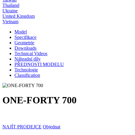
Thailand
Ukraine
United Kingdom
Vietnam
Model
Specifikace
Geometrie
Downloads
Technical Videos
Náhradní díly
PŘEDNOSTI MODELU
Technologie
Classification
ONE-FORTY 700
NAJÍT PRODEJCE
Objednat