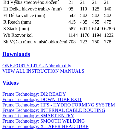
Bd Výška středového složení
21
21
21
21
Ht Délka hlavové trubky (mm)
95
110
125
140
FI Délka vidlice (mm)
542
542
542
542
R Reach (mm)
415
435
455
475
S Stack (mm)
587
601.1
614.9
628.6
Wb Rozvor kol
1144
1170
1194
1222
Sh Výška rámu v místě obkročení
708
723
750
778
Downloads
ONE-FORTY LITE - Náhradní díly
VIEW ALL INSTRUCTION MANUALS
Videos
Frame Technology: DI2 READY
Frame Technology: DOWN TUBE EXIT
Frame Technology: HFS - HYDRO FORMING SYSTEM
Frame Technology: INTERNAL CABLE ROUTING
Frame Technology: SMART ENTRY
Frame Technology: SMOOTH WELDING
Frame Technology: X-TAPER HEADTUBE