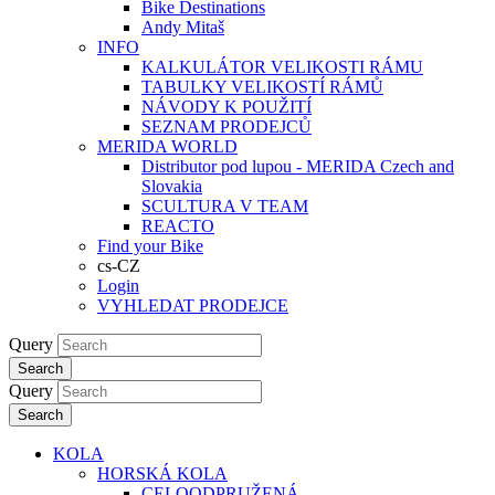
Bike Destinations
Andy Mitaš
INFO
KALKULÁTOR VELIKOSTI RÁMU
TABULKY VELIKOSTÍ RÁMŮ
NÁVODY K POUŽITÍ
SEZNAM PRODEJCŮ
MERIDA WORLD
Distributor pod lupou - MERIDA Czech and
Slovakia
SCULTURA V TEAM
REACTO
Find your Bike
cs-CZ
Login
VYHLEDAT PRODEJCE
Query
Search
Query
Search
KOLA
HORSKÁ KOLA
CELOODPRUŽENÁ