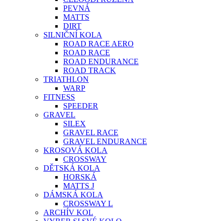
PEVNÁ
MATTS
DIRT
SILNIČNÍ KOLA
ROAD RACE AERO
ROAD RACE
ROAD ENDURANCE
ROAD TRACK
TRIATHLON
WARP
FITNESS
SPEEDER
GRAVEL
SILEX
GRAVEL RACE
GRAVEL ENDURANCE
KROSOVÁ KOLA
CROSSWAY
DĚTSKÁ KOLA
HORSKÁ
MATTS J
DÁMSKÁ KOLA
CROSSWAY L
ARCHÍV KOL