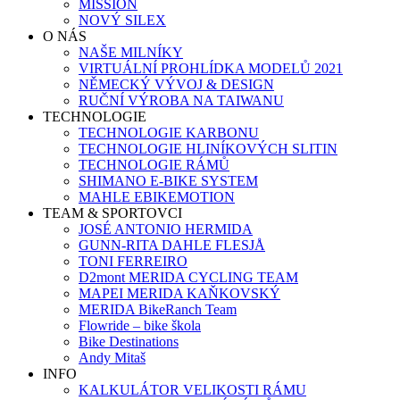
MISSION
NOVÝ SILEX
O NÁS
NAŠE MILNÍKY
VIRTUÁLNÍ PROHLÍDKA MODELŮ 2021
NĚMECKÝ VÝVOJ & DESIGN
RUČNÍ VÝROBA NA TAIWANU
TECHNOLOGIE
TECHNOLOGIE KARBONU
TECHNOLOGIE HLINÍKOVÝCH SLITIN
TECHNOLOGIE RÁMŮ
SHIMANO E-BIKE SYSTEM
MAHLE EBIKEMOTION
TEAM & SPORTOVCI
JOSÉ ANTONIO HERMIDA
GUNN-RITA DAHLE FLESJÅ
TONI FERREIRO
D2mont MERIDA CYCLING TEAM
MAPEI MERIDA KAŇKOVSKÝ
MERIDA BikeRanch Team
Flowride – bike škola
Bike Destinations
Andy Mitaš
INFO
KALKULÁTOR VELIKOSTI RÁMU