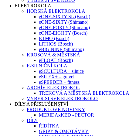
VYBER SI SVÉ KOLO
ELEKTROKOLA
HORSKÁ ELEKTROKOLA
eONE-SIXTY SL (Bosch)
eONE-SIXTY (Shimano)
eONE-FORTY (Shimano)
eONE-EIGHTY (Bosch)
ETMO (Bosch)
LITHOS (Bosch)
eBIG.NINE (Shimano)
KROSOVÁ & MĚSTSKÁ
eFLOAT (Bosch)
E-SILNIČNÍ KOLA
eSCULTURA – silnice
eSILEX+ – gravel
eSPEEDER – fitness
ARCHÍV ELEKTROKOL
TREKOVÁ A MĚSTSKÁ ELEKTROKOLA
VYBER SI SVÉ ELEKTROKOLO
DÍLY A PŘÍSLUŠENSTVÍ
PRODUKTOVÉ NOVINKY
MERIDAxKED - PECTOR
DÍLY
ŘÍDÍTKA
GRIPY & OMOTÁVKY