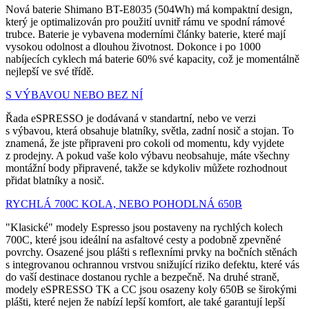
Nová baterie Shimano BT-E8035 (504Wh) má kompaktní design,
který je optimalizován pro použití uvnitř rámu ve spodní rámové
trubce. Baterie je vybavena moderními články baterie, které mají
vysokou odolnost a dlouhou životnost. Dokonce i po 1000
nabíjecích cyklech má baterie 60% své kapacity, což je momentálně
nejlepší ve své třídě.
S VÝBAVOU NEBO BEZ NÍ
Řada eSPRESSO je dodávaná v standartní, nebo ve verzi
s výbavou, která obsahuje blatníky, světla, zadní nosič a stojan. To
znamená, že jste připraveni pro cokoli od momentu, kdy vyjdete
z prodejny. A pokud vaše kolo výbavu neobsahuje, máte všechny
montážní body připravené, takže se kdykoliv můžete rozhodnout
přidat blatníky a nosič.
RYCHLÁ 700C KOLA, NEBO POHODLNÁ 650B
"Klasické" modely Espresso jsou postaveny na rychlých kolech
700C, které jsou ideální na asfaltové cesty a podobně zpevněné
povrchy. Osazené jsou plášti s reflexními prvky na bočních stěnách
s integrovanou ochrannou vrstvou snižující riziko defektu, které vás
do vaší destinace dostanou rychle a bezpečně. Na druhé straně,
modely eSPRESSO TK a CC jsou osazeny koly 650B se širokými
plášti, které nejen že nabízí lepší komfort, ale také garantují lepší