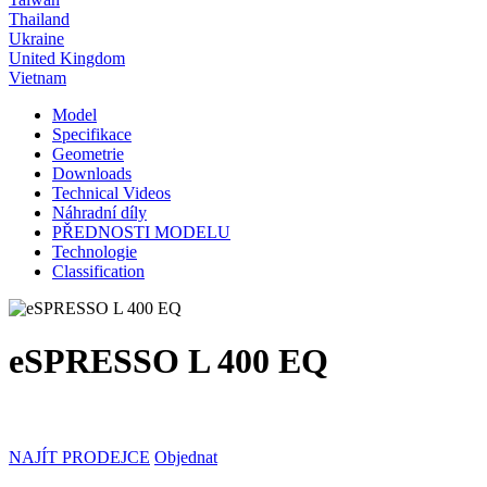
Thailand
Ukraine
United Kingdom
Vietnam
Model
Specifikace
Geometrie
Downloads
Technical Videos
Náhradní díly
PŘEDNOSTI MODELU
Technologie
Classification
eSPRESSO L 400 EQ
NAJÍT PRODEJCE
Objednat