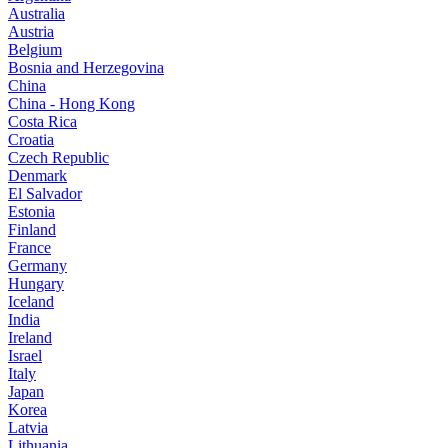
Australia
Austria
Belgium
Bosnia and Herzegovina
China
China - Hong Kong
Costa Rica
Croatia
Czech Republic
Denmark
El Salvador
Estonia
Finland
France
Germany
Hungary
Iceland
India
Ireland
Israel
Italy
Japan
Korea
Latvia
Lithuania