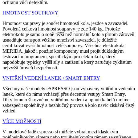
ochranu vůči defektům.
HMOTNOST SOUPRAVY
Hmotnost soupravy je součet hmotností kola, jezdce a zavazadel.
Povolená celková hmotnost soupravy je zde 140 kg. Protože
elektrokolo je samo o sobě těžší než normální kolo a přitom zároveň
usnadňuje transport většího množství zavazadel, je důležité
certifikovat vyšší hmotnost celé soupravy. Všechna elektrokola
MERIDA, jakož i použité komponenty musí projít důkladným
testovacím programem, specifickým pro elektrokola, který
napodobuje typicky vyšší síly a zatížení a který zaručuje cyklistům
nejvyšší úroveň bezpečnosti.
VNITŘNÍ VEDENÍ LANEK / SMART ENTRY
Všechny naše modely eSPRESSO jsou vybaveny vnitřním vedením
lanek, které do rámu vcházejí přes decentní vstupy Smart Entry.
Díky tomuto šikovnému vnitřnímu vedení a upnutí kabelů umíme
zabezpečit spolehlivý a bezhlučný provoz a kolo navíc získává čistý
vzhled.
VÍCE MOŽNOSTÍ
V modelové řadě espresso si můžete vybrat mezi klasickým
trojúhelníkovým rámem nebo trojúhelníkovým rámem se sníženou