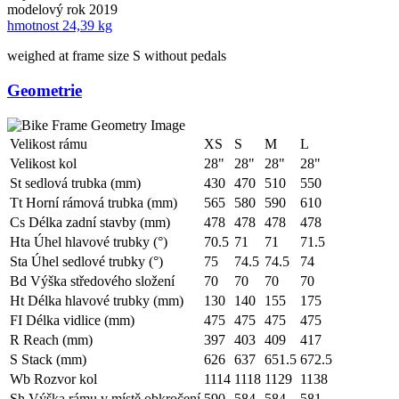
modelový rok
2019
hmotnost
24,39 kg
weighed at frame size S without pedals
Geometrie
Velikost rámu
XS
S
M
L
Velikost kol
28"
28"
28"
28"
St sedlová trubka (mm)
430
470
510
550
Tt Horní rámová trubka (mm)
565
580
590
610
Cs Délka zadní stavby (mm)
478
478
478
478
Hta Úhel hlavové trubky (°)
70.5
71
71
71.5
Sta Úhel sedlové trubky (°)
75
74.5
74.5
74
Bd Výška středového složení
70
70
70
70
Ht Délka hlavové trubky (mm)
130
140
155
175
FI Délka vidlice (mm)
475
475
475
475
R Reach (mm)
397
403
409
417
S Stack (mm)
626
637
651.5
672.5
Wb Rozvor kol
1114
1118
1129
1138
Sh Výška rámu v místě obkročení
590
584
584
581