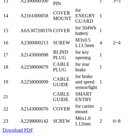
13
A2300000500
1
3~5
PIN
for
COVER
14
A2161000058
ENEGRY
1
MOUNT
GUARD
for 504Wh
15
A6A307200376
COVER
1
battery
M3x0.5
16
A2300000213
SCREW
4
2~4
L13.5mm
BLIND
for key
17
A2143000098
1
PLUG
opening
CABLE
for rear
18
A2258000079
1
PLUG
brake
for brake
CABLE
19
A2258000099
and speed
1
GUIDE
sensor/light
CABLE
SMART
21
GUIDE
ENTRY
for carrier
22
A2143000076
COVER
2
mount
M6x1.0
23
A2298000142
SCREW
2
6~8
L12mm
Download PDF