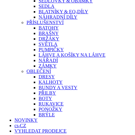
SEDLOVKY & OBJÍMKY
SEDLA
BLATNÍKY & EQ-DÍLY
NÁHRADNÍ DÍLY
PŘÍSLUŠENSTVÍ
BATOHY
BRAŠNY
DRŽÁKY
SVĚTLA
PUMPIČKY
LÁHVE A KOŠÍKY NA LÁHVE
NÁŘADÍ
ZÁMKY
OBLEČENÍ
DRESY
KALHOTY
BUNDY A VESTY
PŘILBY
BOTY
RUKAVICE
PONOŽKY
BRÝLE
NOVINKY
cs-CZ
VYHLEDAT PRODEJCE