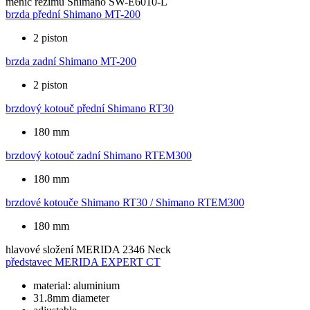
měnič režimu
Shimano SW-E6010-L
brzda přední
Shimano MT-200
2 piston
brzda zadní
Shimano MT-200
2 piston
brzdový kotouč přední
Shimano RT30
180 mm
brzdový kotouč zadní
Shimano RTEM300
180 mm
brzdové kotouče
Shimano RT30 / Shimano RTEM300
180 mm
hlavové složení
MERIDA 2346 Neck
představec
MERIDA EXPERT CT
material: aluminium
31.8mm diameter