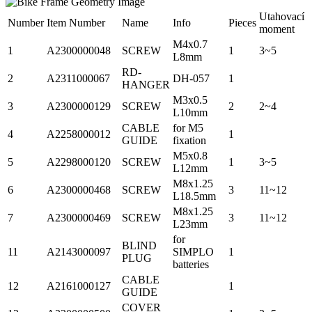
Utahovací
Number
Item Number
Name
Info
Pieces
moment
M4x0.7
1
A2300000048
SCREW
1
3~5
L8mm
RD-
2
A2311000067
DH-057
1
HANGER
M3x0.5
3
A2300000129
SCREW
2
2~4
L10mm
CABLE
for M5
4
A2258000012
1
GUIDE
fixation
M5x0.8
5
A2298000120
SCREW
1
3~5
L12mm
M8x1.25
6
A2300000468
SCREW
3
11~12
L18.5mm
M8x1.25
7
A2300000469
SCREW
3
11~12
L23mm
for
BLIND
11
A2143000097
SIMPLO
1
PLUG
batteries
CABLE
12
A2161000127
1
GUIDE
COVER