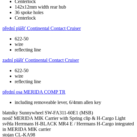
Centerlock
142x12mm width rear hub
36 spoke holes
Centerlock
přední plášť
Continental Contact Cruiser
622-50
wire
reflecting line
zadní plášť
Continental Contact Cruiser
622-50
wire
reflecting line
přední osa
MERIDA COMP TR
including removeable lever, 6/4mm allen key
blatníky
Sunnywheel SW-FA311-60E1 (MSB)
nosič
MERIDA MIK Carrier with Spring clip & H-Cargo Light
světla
Herrmans H-BLACK MR4 E / Herrmans H-Cargo integrated
in MERIDA MIK carrier
stojan
CL-KA98