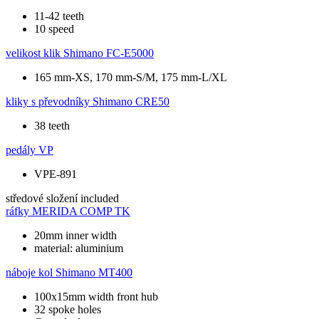
11-42 teeth
10 speed
velikost klik
Shimano FC-E5000
165 mm-XS, 170 mm-S/M, 175 mm-L/XL
kliky s převodníky
Shimano CRE50
38 teeth
pedály
VP
VPE-891
středové složení
included
ráfky
MERIDA COMP TK
20mm inner width
material: aluminium
náboje kol
Shimano MT400
100x15mm width front hub
32 spoke holes