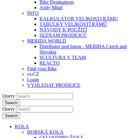
Bike Destinations
Andy Mitaš
INFO
KALKULÁTOR VELIKOSTI RÁMU
TABULKY VELIKOSTÍ RÁMŮ
NÁVODY K POUŽITÍ
SEZNAM PRODEJCŮ
MERIDA WORLD
Distributor pod lupou - MERIDA Czech and
Slovakia
SCULTURA V TEAM
REACTO
Find your Bike
cs-CZ
Login
VYHLEDAT PRODEJCE
Query
Search
Query
Search
KOLA
HORSKÁ KOLA
CELOODPRUŽENÁ