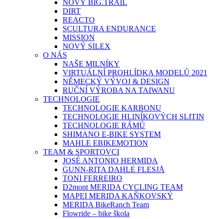
NOVÝ BIG.TRAIL
DIRT
REACTO
SCULTURA ENDURANCE
MISSION
NOVÝ SILEX
O NÁS
NAŠE MILNÍKY
VIRTUÁLNÍ PROHLÍDKA MODELŮ 2021
NĚMECKÝ VÝVOJ & DESIGN
RUČNÍ VÝROBA NA TAIWANU
TECHNOLOGIE
TECHNOLOGIE KARBONU
TECHNOLOGIE HLINÍKOVÝCH SLITIN
TECHNOLOGIE RÁMŮ
SHIMANO E-BIKE SYSTEM
MAHLE EBIKEMOTION
TEAM & SPORTOVCI
JOSÉ ANTONIO HERMIDA
GUNN-RITA DAHLE FLESJÅ
TONI FERREIRO
D2mont MERIDA CYCLING TEAM
MAPEI MERIDA KAŇKOVSKÝ
MERIDA BikeRanch Team
Flowride – bike škola