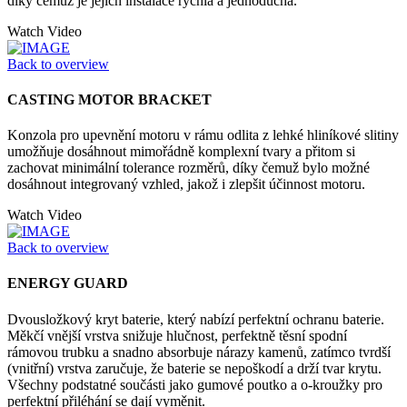
díky čemuž je jejich instalace rychlá a jednoduchá.
Watch Video
Back to overview
CASTING MOTOR BRACKET
Konzola pro upevnění motoru v rámu odlita z lehké hliníkové slitiny
umožňuje dosáhnout mimořádně komplexní tvary a přitom si
zachovat minimální tolerance rozměrů, díky čemuž bylo možné
dosáhnout integrovaný vzhled, jakož i zlepšit účinnost motoru.
Watch Video
Back to overview
ENERGY GUARD
Dvousložkový kryt baterie, který nabízí perfektní ochranu baterie.
Měkčí vnější vrstva snižuje hlučnost, perfektně těsní spodní
rámovou trubku a snadno absorbuje nárazy kamenů, zatímco tvrdší
(vnitřní) vrstva zaručuje, že baterie se nepoškodí a drží tvar krytu.
Všechny podstatné součásti jako gumové poutko a o-kroužky pro
perfektní přiléhání se dají vyměnit.