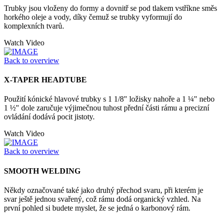
Trubky jsou vloženy do formy a dovnitř se pod tlakem vstříkne směs
horkého oleje a vody, díky čemuž se trubky vyformují do
komplexních tvarů.
Watch Video
Back to overview
X-TAPER HEADTUBE
Použití kónické hlavové trubky s 1 1/8" ložisky nahoře a 1 ¼" nebo
1 ½" dole zaručuje výjimečnou tuhost přední části rámu a precizní
ovládání dodává pocit jistoty.
Watch Video
Back to overview
SMOOTH WELDING
Někdy označované také jako druhý přechod svaru, při kterém je
svar ještě jednou svařený, což rámu dodá organický vzhled. Na
první pohled si budete myslet, že se jedná o karbonový rám.