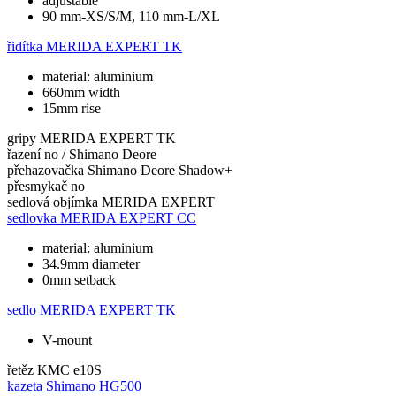
adjustable
90 mm-XS/S/M, 110 mm-L/XL
řidítka
MERIDA EXPERT TK
material: aluminium
660mm width
15mm rise
gripy
MERIDA EXPERT TK
řazení
no / Shimano Deore
přehazovačka
Shimano Deore Shadow+
přesmykač
no
sedlová objímka
MERIDA EXPERT
sedlovka
MERIDA EXPERT CC
material: aluminium
34.9mm diameter
0mm setback
sedlo
MERIDA EXPERT TK
V-mount
řetěz
KMC e10S
kazeta
Shimano HG500