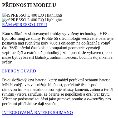
PŘEDNOSTI MODELU
RÁM eSPRESSO LITE II
Rám s třikrát zeslabovanými trubky vytvořený technologií HFS-
hydroforming ze slitiny Prolite 66 s technologii vestavěné baterie je
postaven nad rychlými koly 700c s ohledem na dojíždění a volný
čas. Vyšší přední část kola a kompaktní geometrie vytvářejí
vzpřímenější a extrémně pohodlný jízdní posed. Je vybaven (nebo
může byt vybaven) blatníky, zadním nosičem, bočním stojánkem a
světly.
ENERGY GUARD
Dvousložkový kryt baterie, který nabízí perfektní ochranu baterie.
Měkčí vnější vrstva snižuje hlučnost, perfektně těsní spodní
rámovou trubku a snadno absorbuje nárazy kamenů, zatímco tvrdší
(vnitřní) vrstva zaručuje, že baterie se nepoškodí a drží tvar krytu.
Všechny podstatné součásti jako gumové poutko a o-kroužky pro
perfektní přiléhání se dají vyměnit.
INTEGROVANÁ BATERIE SHIMANO