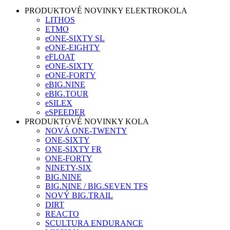
PRODUKTOVÉ NOVINKY ELEKTROKOLA
LITHOS
ETMO
eONE-SIXTY SL
eONE-EIGHTY
eFLOAT
eONE-SIXTY
eONE-FORTY
eBIG.NINE
eBIG.TOUR
eSILEX
eSPEEDER
PRODUKTOVÉ NOVINKY KOLA
NOVÁ ONE-TWENTY
ONE-SIXTY
ONE-SIXTY FR
ONE-FORTY
NINETY-SIX
BIG.NINE
BIG.NINE / BIG.SEVEN TFS
NOVÝ BIG.TRAIL
DIRT
REACTO
SCULTURA ENDURANCE