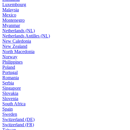
Luxembourg
Malaysia
Mexico
Montenegro
Myanmar
Netherlands (NL)
Netherlands Antilles (NL)
New Caledonia
New Zealand
North Macedonia
Norway
Philippines
Poland
Portugal
Romania
Serbia
Singapore
Slovakia
Slovenia
South Africa
Spain
Sweden
Switzerland (DE)
Switzerland (FR)
Taiwan