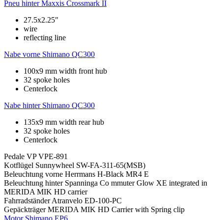
Pneu hinter
Maxxis Crossmark II
27.5x2.25"
wire
reflecting line
Nabe vorne
Shimano QC300
100x9 mm width front hub
32 spoke holes
Centerlock
Nabe hinter
Shimano QC300
135x9 mm width rear hub
32 spoke holes
Centerlock
Pedale
VP VPE-891
Kotflügel
Sunnywheel SW-FA-311-65(MSB)
Beleuchtung vorne
Herrmans H-Black MR4 E
Beleuchtung hinter
Spanninga Co mmuter Glow XE integrated in
MERIDA MIK HD carrier
Fahrradständer
Atranvelo ED-100-PC
Gepäckträger
MERIDA MIK HD Carrier with Spring clip
Motor
Shimano EP6