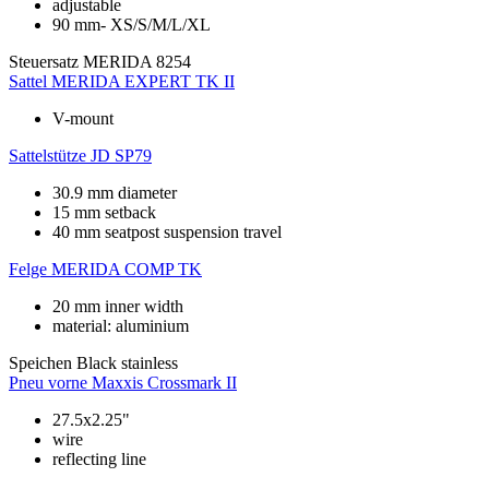
adjustable
90 mm- XS/S/M/L/XL
Steuersatz
MERIDA 8254
Sattel
MERIDA EXPERT TK II
V-mount
Sattelstütze
JD SP79
30.9 mm diameter
15 mm setback
40 mm seatpost suspension travel
Felge
MERIDA COMP TK
20 mm inner width
material: aluminium
Speichen
Black stainless
Pneu vorne
Maxxis Crossmark II
27.5x2.25"
wire
reflecting line