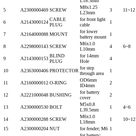
L18.5mm
M8x1.25
5
A2300000469
SCREW
3
11~12
L23mm
CABLE
for front light
6
A2143000124
1
PLUG
cable
for lower
7
A2164000088
MOUNT
1
battery mount
M6x1.0
8
A2298000143
SCREW
4
6~8
L10mm
BLIND
for 14mm
9
A2143000153
4
PLUG
Hole
for step
10
A2363000406
PROTECTOR
1
through area
OD6mm
11
A2160000012
O-RING
2
ID4mm
for battery
12
A2221000048
BUSHING
2
cover
M5x0.8
13
A2300000530
BOLT
1
4~6
L39.5mm
M6x1.0
14
A2300000288
SCREW
1
10~12
L18mm
15
A2300000204
NUT
for fender; M6
1
for battery;