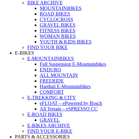
BIKE ARCHIVE
MOUNTAINBIKES
ROAD BIKES
CYCLOCROSS
GRAVEL BIKES
FITNESS BIKES
WOMAN BIKES
YOUTH & KIDS BIKES
FIND YOUR BIKE
E-BIKES
E-MOUNTAINBIKES
Full Suspension E-Mountainbikes
ENDURO
ALL MOUNTAIN
FREERIDE
Hardtail E-Mountainbikes
COMFORT
E-TREKKING & CITY
eFLOAT – ePowered by Bosch
All Terrain – eSPRESSO CC
E-ROAD BIKES
GRAVEL
E-BIKES ARCHIVE
FIND YOUR E-BIKE
PARTS & ACCESSORIES