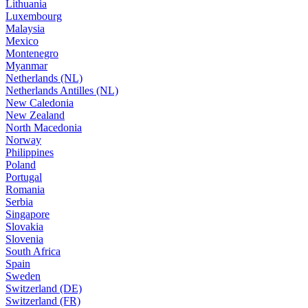
Lithuania
Luxembourg
Malaysia
Mexico
Montenegro
Myanmar
Netherlands (NL)
Netherlands Antilles (NL)
New Caledonia
New Zealand
North Macedonia
Norway
Philippines
Poland
Portugal
Romania
Serbia
Singapore
Slovakia
Slovenia
South Africa
Spain
Sweden
Switzerland (DE)
Switzerland (FR)