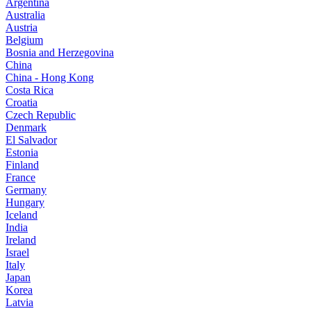
Argentina
Australia
Austria
Belgium
Bosnia and Herzegovina
China
China - Hong Kong
Costa Rica
Croatia
Czech Republic
Denmark
El Salvador
Estonia
Finland
France
Germany
Hungary
Iceland
India
Ireland
Israel
Italy
Japan
Korea
Latvia