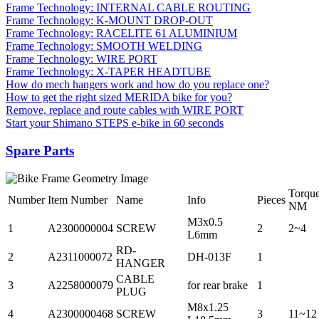
Frame Technology: INTERNAL CABLE ROUTING
Frame Technology: K-MOUNT DROP-OUT
Frame Technology: RACELITE 61 ALUMINIUM
Frame Technology: SMOOTH WELDING
Frame Technology: WIRE PORT
Frame Technology: X-TAPER HEADTUBE
How do mech hangers work and how do you replace one?
How to get the right sized MERIDA bike for you?
Remove, replace and route cables with WIRE PORT
Start your Shimano STEPS e-bike in 60 seconds
Spare Parts
Torqu
Number
Item Number
Name
Info
Pieces
NM
M3x0.5
1
A2300000004
SCREW
2
2~4
L6mm
RD-
2
A2311000072
DH-013F
1
HANGER
CABLE
3
A2258000079
for rear brake
1
PLUG
M8x1.25
4
A2300000468
SCREW
3
11~12