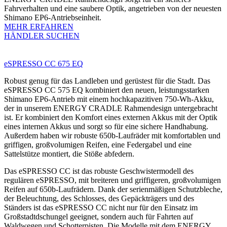
Fahrverhalten und eine saubere Optik, angetrieben von der neuesten
Shimano EP6-Antriebseinheit.
MEHR ERFAHREN
HÄNDLER SUCHEN
eSPRESSO CC 675 EQ
Robust genug für das Landleben und gerüstest für die Stadt. Das
eSPRESSO CC 575 EQ kombiniert den neuen, leistungsstarken
Shimano EP6-Antrieb mit einem hochkapazitiven 750-Wh-Akku,
der in unserem ENERGY CRADLE Rahmendesign untergebracht
ist. Er kombiniert den Komfort eines externen Akkus mit der Optik
eines internen Akkus und sorgt so für eine sichere Handhabung.
Außerdem haben wir robuste 650b-Laufräder mit komfortablen und
griffigen, großvolumigen Reifen, eine Federgabel und eine
Sattelstütze montiert, die Stöße abfedern.
Das eSPRESSO CC ist das robuste Geschwistermodell des
regulären eSPRESSO, mit breiteren und griffigeren, großvolumigen
Reifen auf 650b-Laufrädern. Dank der serienmäßigen Schutzbleche,
der Beleuchtung, des Schlosses, des Gepäckträgers und des
Ständers ist das eSPRESSO CC nicht nur für den Einsatz im
Großstadtdschungel geeignet, sondern auch für Fahrten auf
Waldwegen und Schotterpisten. Die Modelle mit dem ENERGY