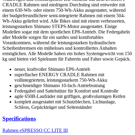
CRADLE Rahmen und niedrigem Durchstieg sind entweder mit
einem 630-Wh- oder einem 750-Wh-Akku ausgestattet, während
der budgtefreundlichere semi-integrierte Rahmen mit einem 504-
Wh-Akku geliefert wird. Alle Bikes sind mit einem verbesserten,
leistungsstarken Shimano STEPS-Motor ausgestattet. Einige
Modellen sogar mit dem sportlichen EP8-Antrieb. Die Federgabeln
aller Modelle sorgen für ein sanftes und komfortables
Vorankommen, während die leistungsstarken hydraulischen
Scheibenbremsen ein müheloses und kontrolliertes Anhalten
ermöglichen. Alle Modelle haben ein hohes Systemgewicht von 150
kg und bieten viel Spielraum für Fahrerin und Faher sowie Gepäck.
neuer, kraftvoller Shimano EP6-Antrieb
superflacher ENERGY CRADLE Rahmen mit
vollintegriertem, leistungsstarkem 750-Wh-Akku
geschmeidiger Shimano 10-fach-Antriebsstrang
Federgabel und Sattelstütze für Komfort und Kontrolle
agile 650B-Laufräder mit griffigen, großvolumigen Reifen
komplett ausgestattet mit Schutzblechen, Lichtanlage,
Schloss, Gepäckträger und Seitenständer
Specifications
Rahmen
eSPRESSO CC LITE III