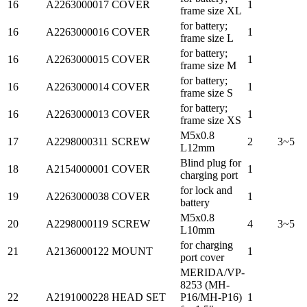
16
A2263000017
COVER
1
frame size XL
for battery;
16
A2263000016
COVER
1
frame size L
for battery;
16
A2263000015
COVER
1
frame size M
for battery;
16
A2263000014
COVER
1
frame size S
for battery;
16
A2263000013
COVER
1
frame size XS
M5x0.8
17
A2298000311
SCREW
2
3~5
L12mm
Blind plug for
18
A2154000001
COVER
1
charging port
for lock and
19
A2263000038
COVER
1
battery
M5x0.8
20
A2298000119
SCREW
4
3~5
L10mm
for charging
21
A2136000122
MOUNT
1
port cover
MERIDA/VP-
8253 (MH-
22
A2191000228
HEAD SET
P16/MH-P16)
1