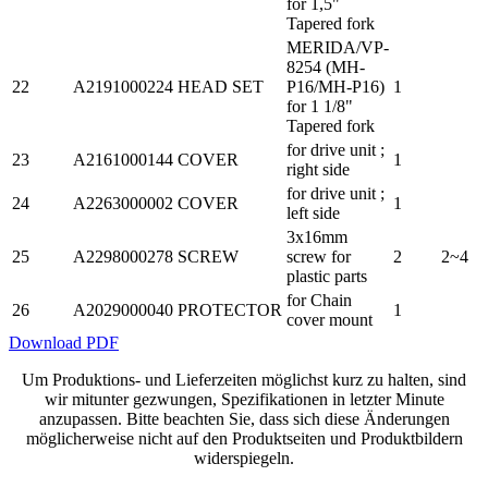
for 1,5"
Tapered fork
MERIDA/VP-
8254 (MH-
22
A2191000224
HEAD SET
P16/MH-P16)
1
for 1 1/8"
Tapered fork
for drive unit ;
23
A2161000144
COVER
1
right side
for drive unit ;
24
A2263000002
COVER
1
left side
3x16mm
25
A2298000278
SCREW
screw for
2
2~4
plastic parts
for Chain
26
A2029000040
PROTECTOR
1
cover mount
Download PDF
Um Produktions- und Lieferzeiten möglichst kurz zu halten, sind
wir mitunter gezwungen, Spezifikationen in letzter Minute
anzupassen. Bitte beachten Sie, dass sich diese Änderungen
möglicherweise nicht auf den Produktseiten und Produktbildern
widerspiegeln.