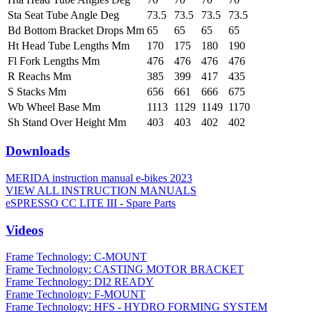
Sta Seat Tube Angle Deg
73.5
73.5
73.5
73.5
Bd Bottom Bracket Drops Mm
65
65
65
65
Ht Head Tube Lengths Mm
170
175
180
190
Fl Fork Lengths Mm
476
476
476
476
R Reachs Mm
385
399
417
435
S Stacks Mm
656
661
666
675
Wb Wheel Base Mm
1113
1129
1149
1170
Sh Stand Over Height Mm
403
403
402
402
Downloads
MERIDA instruction manual e-bikes 2023
VIEW ALL INSTRUCTION MANUALS
eSPRESSO CC LITE III - Spare Parts
Videos
Frame Technology: C-MOUNT
Frame Technology: CASTING MOTOR BRACKET
Frame Technology: DI2 READY
Frame Technology: F-MOUNT
Frame Technology: HFS - HYDRO FORMING SYSTEM