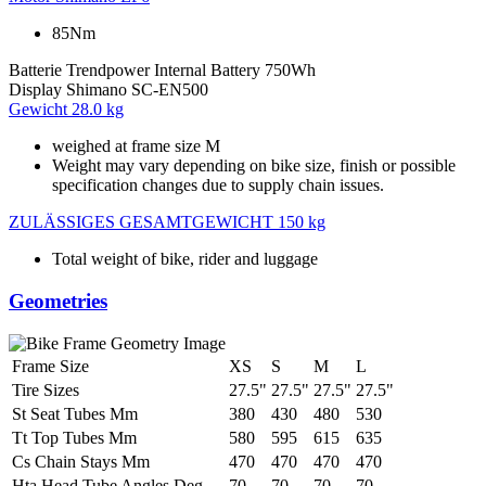
85Nm
Batterie
Trendpower Internal Battery 750Wh
Display
Shimano SC-EN500
Gewicht
28.0 kg
weighed at frame size M
Weight may vary depending on bike size, finish or possible
specification changes due to supply chain issues.
ZULÄSSIGES GESAMTGEWICHT
150 kg
Total weight of bike, rider and luggage
Geometries
Frame Size
XS
S
M
L
Tire Sizes
27.5"
27.5"
27.5"
27.5"
St Seat Tubes Mm
380
430
480
530
Tt Top Tubes Mm
580
595
615
635
Cs Chain Stays Mm
470
470
470
470
Hta Head Tube Angles Deg
70
70
70
70