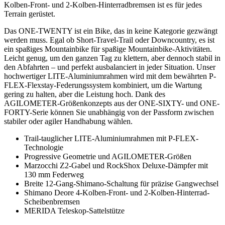
Kolben-Front- und 2-Kolben-Hinterradbremsen ist es für jedes
Terrain gerüstet.
Das ONE-TWENTY ist ein Bike, das in keine Kategorie gezwängt
werden muss. Egal ob Short-Travel-Trail oder Downcountry, es ist
ein spaßiges Mountainbike für spaßige Mountainbike-Aktivitäten.
Leicht genug, um den ganzen Tag zu klettern, aber dennoch stabil in
den Abfahrten – und perfekt ausbalanciert in jeder Situation. Unser
hochwertiger LITE-Aluminiumrahmen wird mit dem bewährten P-
FLEX-Flexstay-Federungssystem kombiniert, um die Wartung
gering zu halten, aber die Leistung hoch. Dank des
AGILOMETER-Größenkonzepts aus der ONE-SIXTY- und ONE-
FORTY-Serie können Sie unabhängig von der Passform zwischen
stabiler oder agiler Handhabung wählen.
Trail-tauglicher LITE-Aluminiumrahmen mit P-FLEX-
Technologie
Progressive Geometrie und AGILOMETER-Größen
Marzocchi Z2-Gabel und RockShox Deluxe-Dämpfer mit
130 mm Federweg
Breite 12-Gang-Shimano-Schaltung für präzise Gangwechsel
Shimano Deore 4-Kolben-Front- und 2-Kolben-Hinterrad-
Scheibenbremsen
MERIDA Teleskop-Sattelstütze