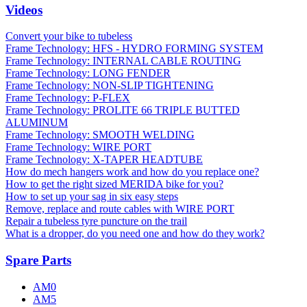
Videos
Convert your bike to tubeless
Frame Technology: HFS - HYDRO FORMING SYSTEM
Frame Technology: INTERNAL CABLE ROUTING
Frame Technology: LONG FENDER
Frame Technology: NON-SLIP TIGHTENING
Frame Technology: P-FLEX
Frame Technology: PROLITE 66 TRIPLE BUTTED
ALUMINUM
Frame Technology: SMOOTH WELDING
Frame Technology: WIRE PORT
Frame Technology: X-TAPER HEADTUBE
How do mech hangers work and how do you replace one?
How to get the right sized MERIDA bike for you?
How to set up your sag in six easy steps
Remove, replace and route cables with WIRE PORT
Repair a tubeless tyre puncture on the trail
What is a dropper, do you need one and how do they work?
Spare Parts
AM0
AM5