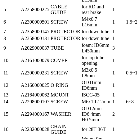
CABLE
for RD and
5
A2258000225
1
GUIDE
rear brake
M4x0.7
6
A2300000501
SCREW
1
1,5~2
L16mm
7
A2358000145
PROTECTOR
for down tube
1
8
A2358000131
PROTECTOR
for down tube
1
foam; ID6mm
9
A2029000037
TUBE
3
L450mm
for top tube
10
A2161000079
COVER
1
opening
M3x0.5
11
A2300000231
SCREW
1
0.5~1
L8mm
OD11mm
12
A2160000025
O-RING
1
ID6mm
13
A2164000062
MOUNT
ISCG-05
1
14
A2298000107
SCREW
M6x1 L12mm
1
6~8
OD12mm
15
A2294000167
WASHER
ID6.4mm
2
H0.5mm
CHAIN
16
A2232000028
for 28T-36T
1
GUIDE
Mount for