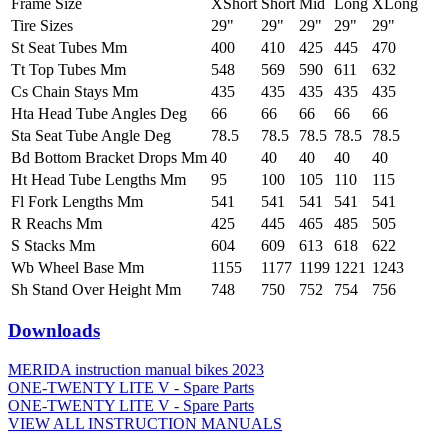
Frame Size
XShort
Short
Mid
Long
XLong
Tire Sizes
29"
29"
29"
29"
29"
St Seat Tubes Mm
400
410
425
445
470
Tt Top Tubes Mm
548
569
590
611
632
Cs Chain Stays Mm
435
435
435
435
435
Hta Head Tube Angles Deg
66
66
66
66
66
Sta Seat Tube Angle Deg
78.5
78.5
78.5
78.5
78.5
Bd Bottom Bracket Drops Mm
40
40
40
40
40
Ht Head Tube Lengths Mm
95
100
105
110
115
Fl Fork Lengths Mm
541
541
541
541
541
R Reachs Mm
425
445
465
485
505
S Stacks Mm
604
609
613
618
622
Wb Wheel Base Mm
1155
1177
1199
1221
1243
Sh Stand Over Height Mm
748
750
752
754
756
Downloads
MERIDA instruction manual bikes 2023
ONE-TWENTY LITE V - Spare Parts
ONE-TWENTY LITE V - Spare Parts
VIEW ALL INSTRUCTION MANUALS