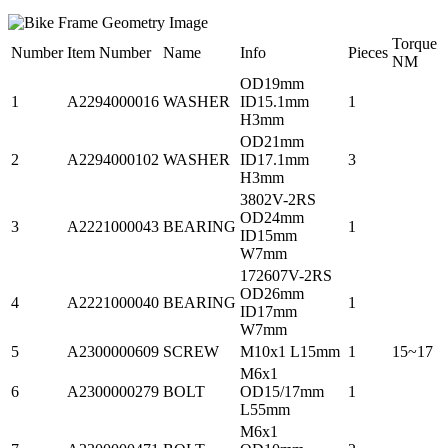
Torque
Number
Item Number
Name
Info
Pieces
NM
OD19mm
1
A2294000016
WASHER
ID15.1mm
1
H3mm
OD21mm
2
A2294000102
WASHER
ID17.1mm
3
H3mm
3802V-2RS
OD24mm
3
A2221000043
BEARING
1
ID15mm
W7mm
172607V-2RS
OD26mm
4
A2221000040
BEARING
1
ID17mm
W7mm
5
A2300000609
SCREW
M10x1 L15mm
1
15~17
M6x1
6
A2300000279
BOLT
OD15/17mm
1
L55mm
M6x1