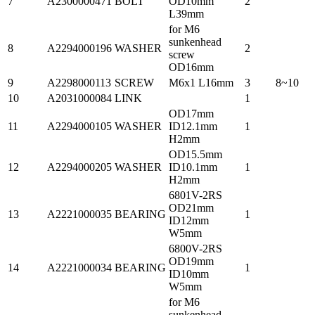
7
A2300000471
BOLT
OD10mm
2
L39mm
for M6
sunkenhead
8
A2294000196
WASHER
2
screw
OD16mm
9
A2298000113
SCREW
M6x1 L16mm
3
8~10
10
A2031000084
LINK
1
OD17mm
11
A2294000105
WASHER
ID12.1mm
1
H2mm
OD15.5mm
12
A2294000205
WASHER
ID10.1mm
1
H2mm
6801V-2RS
OD21mm
13
A2221000035
BEARING
1
ID12mm
W5mm
6800V-2RS
OD19mm
14
A2221000034
BEARING
1
ID10mm
W5mm
for M6
sunkenhead