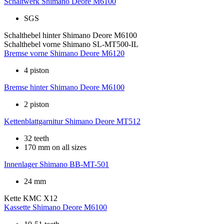
Schaltwerk
Shimano Deore M6100
SGS
Schalthebel hinter
Shimano Deore M6100
Schalthebel vorne
Shimano SL-MT500-IL
Bremse vorne
Shimano Deore M6120
4 piston
Bremse hinter
Shimano Deore M6100
2 piston
Kettenblattgarnitur
Shimano Deore MT512
32 teeth
170 mm on all sizes
Innenlager
Shimano BB-MT-501
24 mm
Kette
KMC X12
Kassette
Shimano Deore M6100