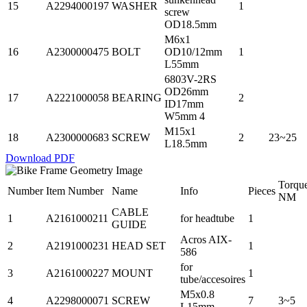
15
A2294000197
WASHER
1
screw
OD18.5mm
M6x1
16
A2300000475
BOLT
OD10/12mm
1
L55mm
6803V-2RS
OD26mm
17
A2221000058
BEARING
2
ID17mm
W5mm 4
M15x1
18
A2300000683
SCREW
2
23~25
L18.5mm
Download PDF
Torqu
Number
Item Number
Name
Info
Pieces
NM
CABLE
1
A2161000211
for headtube
1
GUIDE
Acros AIX-
2
A2191000231
HEAD SET
1
586
for
3
A2161000227
MOUNT
1
tube/accesoires
M5x0.8
4
A2298000071
SCREW
7
3~5
L15mm