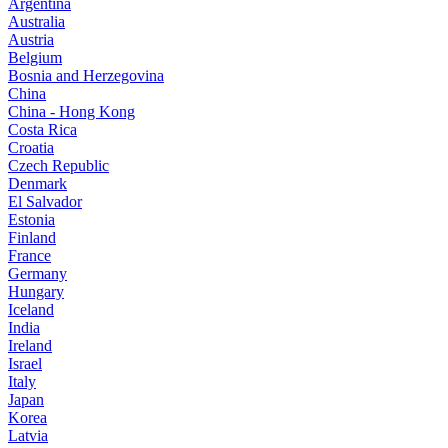
Argentina
Australia
Austria
Belgium
Bosnia and Herzegovina
China
China - Hong Kong
Costa Rica
Croatia
Czech Republic
Denmark
El Salvador
Estonia
Finland
France
Germany
Hungary
Iceland
India
Ireland
Israel
Italy
Japan
Korea
Latvia