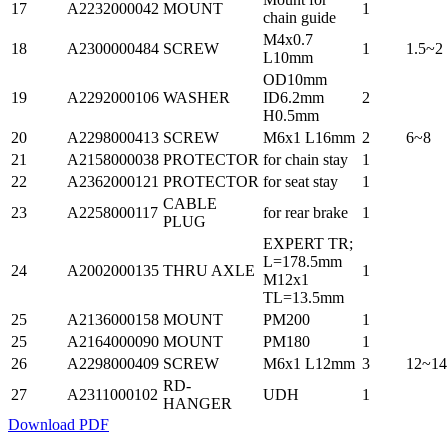
17
A2232000042
MOUNT
1
chain guide
M4x0.7
18
A2300000484
SCREW
1
1.5~2
L10mm
OD10mm
19
A2292000106
WASHER
ID6.2mm
2
H0.5mm
20
A2298000413
SCREW
M6x1 L16mm
2
6~8
21
A2158000038
PROTECTOR
for chain stay
1
22
A2362000121
PROTECTOR
for seat stay
1
CABLE
23
A2258000117
for rear brake
1
PLUG
EXPERT TR;
L=178.5mm
24
A2002000135
THRU AXLE
1
M12x1
TL=13.5mm
25
A2136000158
MOUNT
PM200
1
25
A2164000090
MOUNT
PM180
1
26
A2298000409
SCREW
M6x1 L12mm
3
12~14
RD-
27
A2311000102
UDH
1
HANGER
Download PDF