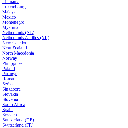
Lithuania
Luxembourg
Malaysia
Mexico
Montenegro
Myanmar
Netherlands (NL)
Netherlands Antilles (NL)
New Caledonia
New Zealand
North Macedonia
Norway
Philippines
Poland
Portugal
Romania
Serbia
Singapore
Slovakia
Slovenia
South Africa
Spain
Sweden
Switzerland (DE)
Switzerland (FR)