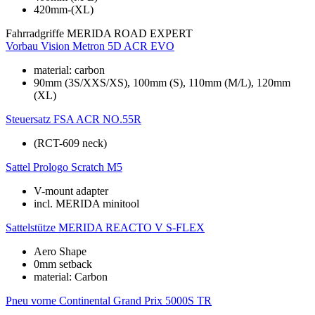
420mm-(XL)
Fahrradgriffe
MERIDA ROAD EXPERT
Vorbau
Vision Metron 5D ACR EVO
material: carbon
90mm (3S/XXS/XS), 100mm (S), 110mm (M/L), 120mm
(XL)
Steuersatz
FSA ACR NO.55R
(RCT-609 neck)
Sattel
Prologo Scratch M5
V-mount adapter
incl. MERIDA minitool
Sattelstütze
MERIDA REACTO V S-FLEX
Aero Shape
0mm setback
material: Carbon
Pneu vorne
Continental Grand Prix 5000S TR