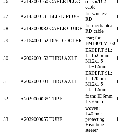
26
A2143000160
CABLE PLUG
sensor/Di2
1
cable
for wireless
27
A2143000131
BLIND PLUG
1
RD
for mechanical
28
A2143000082
CABLE GUIDE
1
RD cable
rear; for
29
A2164000152
DISC COOLER
1
FM140/FM160
EXPERT SL;
L=162.5mm
30
A2002000152
THRU AXLE
1
M12x1.5
TL=12mm
EXPERT SL;
L=120mm
31
A2002000103
THRU AXLE
1
M12x1.5
TL=12mm
foam; ID6mm
32
A2029000035
TUBE
1
L350mm
woven;
L40mm;
33
A2029000055
TUBE
protecting
1
Headtube
steerer