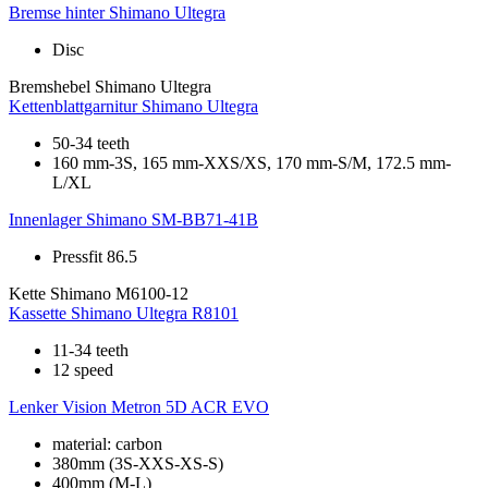
Bremse hinter
Shimano Ultegra
Disc
Bremshebel
Shimano Ultegra
Kettenblattgarnitur
Shimano Ultegra
50-34 teeth
160 mm-3S, 165 mm-XXS/XS, 170 mm-S/M, 172.5 mm-
L/XL
Innenlager
Shimano SM-BB71-41B
Pressfit 86.5
Kette
Shimano M6100-12
Kassette
Shimano Ultegra R8101
11-34 teeth
12 speed
Lenker
Vision Metron 5D ACR EVO
material: carbon
380mm (3S-XXS-XS-S)
400mm (M-L)