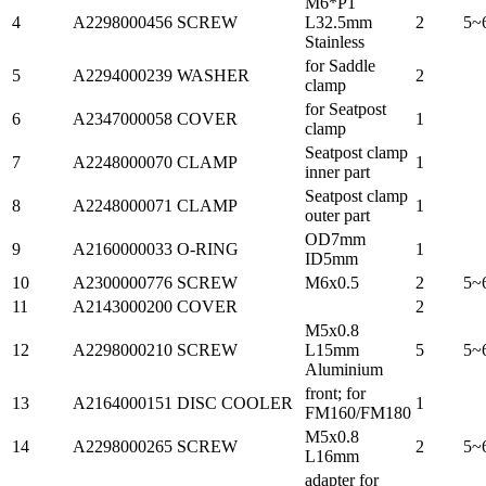
M6*P1
4
A2298000456
SCREW
L32.5mm
2
5~
Stainless
for Saddle
5
A2294000239
WASHER
2
clamp
for Seatpost
6
A2347000058
COVER
1
clamp
Seatpost clamp
7
A2248000070
CLAMP
1
inner part
Seatpost clamp
8
A2248000071
CLAMP
1
outer part
OD7mm
9
A2160000033
O-RING
1
ID5mm
10
A2300000776
SCREW
M6x0.5
2
5~
11
A2143000200
COVER
2
M5x0.8
12
A2298000210
SCREW
L15mm
5
5~
Aluminium
front; for
13
A2164000151
DISC COOLER
1
FM160/FM180
M5x0.8
14
A2298000265
SCREW
2
5~
L16mm
adapter for