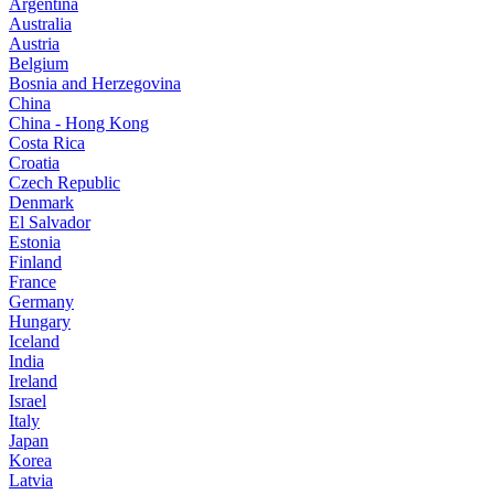
Argentina
Australia
Austria
Belgium
Bosnia and Herzegovina
China
China - Hong Kong
Costa Rica
Croatia
Czech Republic
Denmark
El Salvador
Estonia
Finland
France
Germany
Hungary
Iceland
India
Ireland
Israel
Italy
Japan
Korea
Latvia