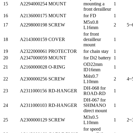
15
A2294000254
MOUNT
mounting a
1
front derailleur
16
A2136000175
MOUNT
for FD
1
M5x0.8
17
A2298000198
SCREW
2
5~
L16mm
for front
18
A2143000159
COVER
derailleur
1
mount
19
A2322000061
PROTECTOR
for chain stay
1
20
A2347000059
MOUNT
for Di2 battery
1
OD22mm
21
A2160000028
O-RING
1
ID16mm
M4x0.7
22
A2300000256
SCREW
2
4~
L10mm
DH-068 for
23
A2311000156
RD-HANGER
1
ROAD-RD
DH-067 for
24
A2311000103
RD-HANGER
SHIMANO
1
direct mount
M3x0.5
25
A2300000129
SCREW
1
2~
L10mm
for speed