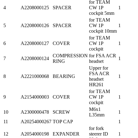
for TEAM
4
A2208000125
SPACER
CW 1P
1
cockpit 5mm
for TEAM
5
A2208000126
SPACER
CW 1P
1
cockpit 10mm
for TEAM
6
A2208000127
COVER
CW 1P
1
cockpit
COMPRESSION
for FSA ACR
7
A2208000124
1
RING
headset
Upper for
FSA ACR
8
A2221000068
BEARING
1
headset
HR261
for TEAM
9
A2154000003
COVER
CW 1P
1
cockpit
M6x1
10
A2300000478
SCREW
1
L35mm
11
A20254000267
TOP CAP
1
for fork
12
A2054000198
EXPANDER
steerer ID
1