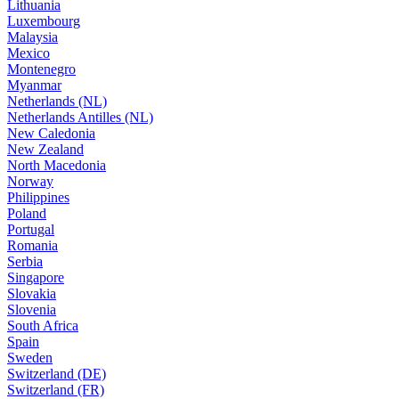
Lithuania
Luxembourg
Malaysia
Mexico
Montenegro
Myanmar
Netherlands (NL)
Netherlands Antilles (NL)
New Caledonia
New Zealand
North Macedonia
Norway
Philippines
Poland
Portugal
Romania
Serbia
Singapore
Slovakia
Slovenia
South Africa
Spain
Sweden
Switzerland (DE)
Switzerland (FR)