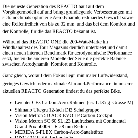
Die neueste Generation des REACTO baut auf dem
Vorgängermodell auf und bringt grundlegende Verbesserungen mit
sich: nochmals optimierte Aerodynamik, reduziertes Gewicht sowie
eine Reifenfreiheit von bis zu 32 mm  und das bei dem Komfort und
der Kontrolle, für die das REACTO bekannt ist.
Während das REACTO ONE die 200-Watt-Marke im
Windkanaltest des Tour Magazins deutlich unterbietet und damit
einen neuen internen Benchmark für aerodynamische Performance
setzt, bieten die anderen Modelle der Serie die perfekte Balance
zwischen Aerodynamik, Komfort und Kontrolle.
Ganz gleich, worauf dein Fokus liegt  minimaler Luftwiderstand,
geringes Gewicht oder maximale Allround-Performance  in unserer
aktuellen REACTO Generation findest du das perfekte Bike.
Leichter CF3 Carbon-Aero-Rahmen (ca. 1.185 g  Grösse M)
Shimano Ultegra 12-fach Di2 Schaltgruppe
Vision Metron 5D ACR EVO 1P Carbon-Cockpit
Vision Metron SC 60 SL i23 Laufradsatz mit Continental
Grand Prix 5000S TR 28 mm Reifen
MERIDA S-FLEX Carbon-Aero-Sattelstütze
DISC COOLER Technologie