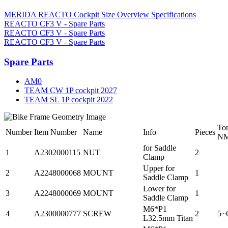
MERIDA REACTO Cockpit Size Overview Specifications
REACTO CF3 V - Spare Parts
REACTO CF3 V - Spare Parts
REACTO CF3 V - Spare Parts
Spare Parts
AM0
TEAM CW 1P cockpit 2027
TEAM SL 1P cockpit 2022
To
Number
Item Number
Name
Info
Pieces
N
for Saddle
1
A2302000115
NUT
2
Clamp
Upper for
2
A2248000068
MOUNT
1
Saddle Clamp
Lower for
3
A2248000069
MOUNT
1
Saddle Clamp
M6*P1
4
A2300000777
SCREW
2
5~
L32.5mm Titan