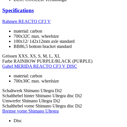
Specifications
Rahmen
REACTO CF3 V
material: carbon
700x32C max. wheelsize
100x12/ 142x12mm axle standard
BB86,5 bottom bracket standard
Grössen
XXS, XS, S, M, L, XL
Farbe
RAINBOW PURPLE/BLACK (PURPLE)
Gabel
MERIDA REACTO CF3 V DISC
material: carbon
700x30C max. wheelsize
Schaltwerk
Shimano Ultegra Di2
Schalthebel hinter
Shimano Ultegra disc Di2
Umwerfer
Shimano Ultegra Di2
Schalthebel vorne
Shimano Ultegra disc Di2
Bremse vorne
Shimano Ultegra
Disc