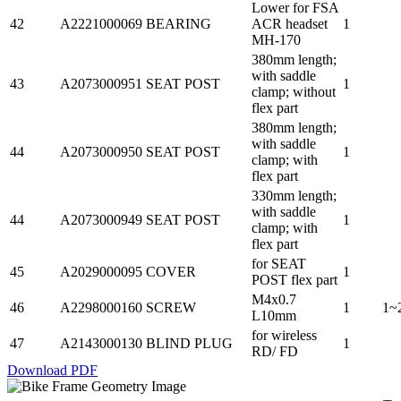
Lower for FSA
42
A2221000069
BEARING
ACR headset
1
MH-170
380mm length;
with saddle
43
A2073000951
SEAT POST
1
clamp; without
flex part
380mm length;
with saddle
44
A2073000950
SEAT POST
1
clamp; with
flex part
330mm length;
with saddle
44
A2073000949
SEAT POST
1
clamp; with
flex part
for SEAT
45
A2029000095
COVER
1
POST flex part
M4x0.7
46
A2298000160
SCREW
1
1~
L10mm
for wireless
47
A2143000130
BLIND PLUG
1
RD/ FD
Download PDF