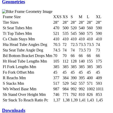
Geometries
Frame Size
XXS
XS
S
M
L
XL
Tire Sizes
28"
28"
28"
28"
28"
28"
St Seat Tubes Mm
470
500
520
540
560
590
Tt Top Tubes Mm
521
535
545
560
575
590
Cs Chain Stays Mm
410
410
410
410
410
410
Hta Head Tube Angles Deg
70.5
72
72.5
73.5
73.5
74
Sta Seat Tube Angle Deg
74.5
74
74
73.5
73
73
Bd Bottom Bracket Drops Mm
70
70
66
66
66
66
Ht Head Tube Lengths Mm
105
112
128
140
155
175
Fl Fork Lengths Mm
385
385
385
385
385
385
Fo Fork Offset Mm
45
45
45
45
45
45
R Reachs Mm
377
384
390
395
400
409
S Stacks Mm
517
529
542
557
571
593
Wb Wheel Base Mm
987
984
992
992
1002
1011
Sh Stand Over Height Mm
746
771
792
810
826
853
Str Stack To Reach Ratio Pc
1,37
1,38
1,39
1,41
1,43
1,45
Downloads