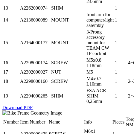
23.6mm
13
A2262000074
SHIM
1
front arm for
14
A2136000089
MOUNT
computer/light
1
assembly
3-Prong
accessory
15
A2164000177
MOUNT
mount for
1
TEAM CW
1P cockpit
M5x0.8
16
A2298000174
SCREW
1
4~
L18mm
17
A2302000027
NUT
M5
1
M4x0.7
18
A2298000160
SCREW
1
2~
L10mm
FSA ACR
19
A2294000265
SHIM
SHIM
1
2~
0,25mm
Download PDF
Tor
Number
Item Number
Name
Info
Pieces
NM
M6x1
1
A2300000478
SCREW
1