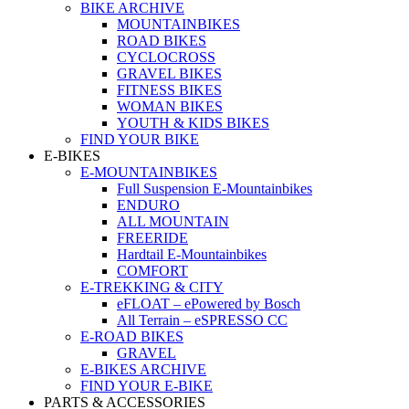
BIKE ARCHIVE
MOUNTAINBIKES
ROAD BIKES
CYCLOCROSS
GRAVEL BIKES
FITNESS BIKES
WOMAN BIKES
YOUTH & KIDS BIKES
FIND YOUR BIKE
E-BIKES
E-MOUNTAINBIKES
Full Suspension E-Mountainbikes
ENDURO
ALL MOUNTAIN
FREERIDE
Hardtail E-Mountainbikes
COMFORT
E-TREKKING & CITY
eFLOAT – ePowered by Bosch
All Terrain – eSPRESSO CC
E-ROAD BIKES
GRAVEL
E-BIKES ARCHIVE
FIND YOUR E-BIKE
PARTS & ACCESSORIES