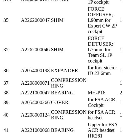
1P cockpit
FORCE
DIFFUSER;
35
A2262000047
SHIM
L90mm for
1
Expert CW 2P
cockpit
FORCE
DIFFUSER;
35
A2262000046
SHIM
L75mm for
1
Team SL 1P
cockpit
for fork steerer
36
A2054000198
EXPANDER
1
ID 23.6mm
COMPRESSION
37
A2208000071
1
RING
38
A2221000047
BEARING
MH-P16
2
for FSA ACR
39
A2054000266
COVER
1
Cockpit
COMPRESSION
for FSA ACR
40
A2208000124
1
RING
headset
Upper for FSA
41
A2221000068
BEARING
ACR headset
1
HR261