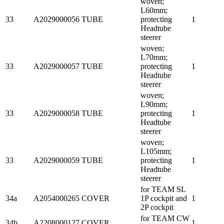
woven;
L60mm;
33
A2029000056
TUBE
protecting
1
Headtube
steerer
woven;
L70mm;
33
A2029000057
TUBE
protecting
1
Headtube
steerer
woven;
L90mm;
33
A2029000058
TUBE
protecting
1
Headtube
steerer
woven;
L105mm;
33
A2029000059
TUBE
protecting
1
Headtube
steerer
for TEAM SL
34a
A2054000265
COVER
1P cockpit and
1
2P cockpit
for TEAM CW
34b
A2208000127
COVER
1