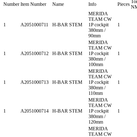
To
Number
Item Number
Name
Info
Pieces
N
MERIDA
TEAM CW
1
A2051000711
H-BAR STEM
1P cockpit
1
380mm /
90mm
MERIDA
TEAM CW
1
A2051000712
H-BAR STEM
1P cockpit
1
380mm /
100mm
MERIDA
TEAM CW
1
A2051000713
H-BAR STEM
1P cockpit
1
380mm /
110mm
MERIDA
TEAM CW
1
A2051000714
H-BAR STEM
1P cockpit
1
380mm /
120mm
MERIDA
TEAM CW