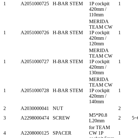
1
A2051000725
H-BAR STEM
1P cockpit
1
420mm /
110mm
MERIDA
TEAM CW
1
A2051000726
H-BAR STEM
1P cockpit
1
420mm /
120mm
MERIDA
TEAM CW
1
A2051000727
H-BAR STEM
1P cockpit
1
420mm /
130mm
MERIDA
TEAM CW
1
A2051000728
H-BAR STEM
1P cockpit
1
420mm /
140mm
2
A2030000041
NUT
2
M5*P0.8
3
A2298000474
SCREW
2
5~
L20mm
for TEAM
4
A2208000125
SPACER
CW 1P
1