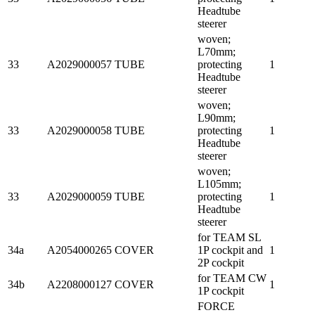
Headtube
steerer
woven;
L70mm;
33
A2029000057
TUBE
protecting
1
Headtube
steerer
woven;
L90mm;
33
A2029000058
TUBE
protecting
1
Headtube
steerer
woven;
L105mm;
33
A2029000059
TUBE
protecting
1
Headtube
steerer
for TEAM SL
34a
A2054000265
COVER
1P cockpit and
1
2P cockpit
for TEAM CW
34b
A2208000127
COVER
1
1P cockpit
FORCE