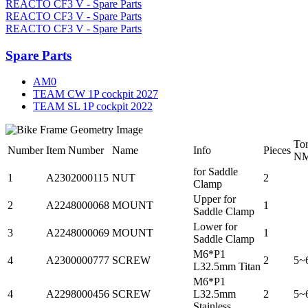
REACTO CF3 V - Spare Parts
REACTO CF3 V - Spare Parts
REACTO CF3 V - Spare Parts
Spare Parts
AM0
TEAM CW 1P cockpit 2027
TEAM SL 1P cockpit 2022
To
Number
Item Number
Name
Info
Pieces
N
for Saddle
1
A2302000115
NUT
2
Clamp
Upper for
2
A2248000068
MOUNT
1
Saddle Clamp
Lower for
3
A2248000069
MOUNT
1
Saddle Clamp
M6*P1
4
A2300000777
SCREW
2
5~
L32.5mm Titan
M6*P1
4
A2298000456
SCREW
L32.5mm
2
5~
Stainless