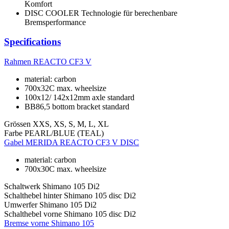
Komfort
DISC COOLER Technologie für berechenbare
Bremsperformance
Specifications
Rahmen
REACTO CF3 V
material: carbon
700x32C max. wheelsize
100x12/ 142x12mm axle standard
BB86,5 bottom bracket standard
Grössen
XXS, XS, S, M, L, XL
Farbe
PEARL/BLUE (TEAL)
Gabel
MERIDA REACTO CF3 V DISC
material: carbon
700x30C max. wheelsize
Schaltwerk
Shimano 105 Di2
Schalthebel hinter
Shimano 105 disc Di2
Umwerfer
Shimano 105 Di2
Schalthebel vorne
Shimano 105 disc Di2
Bremse vorne
Shimano 105