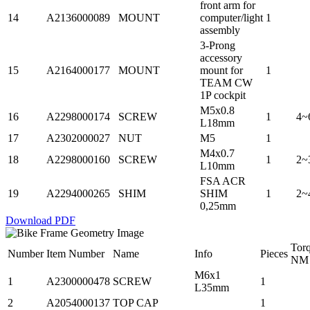
front arm for
14
A2136000089
MOUNT
computer/light
1
assembly
3-Prong
accessory
15
A2164000177
MOUNT
mount for
1
TEAM CW
1P cockpit
M5x0.8
16
A2298000174
SCREW
1
4~
L18mm
17
A2302000027
NUT
M5
1
M4x0.7
18
A2298000160
SCREW
1
2~
L10mm
FSA ACR
19
A2294000265
SHIM
SHIM
1
2~
0,25mm
Download PDF
Tor
Number
Item Number
Name
Info
Pieces
NM
M6x1
1
A2300000478
SCREW
1
L35mm
2
A2054000137
TOP CAP
1