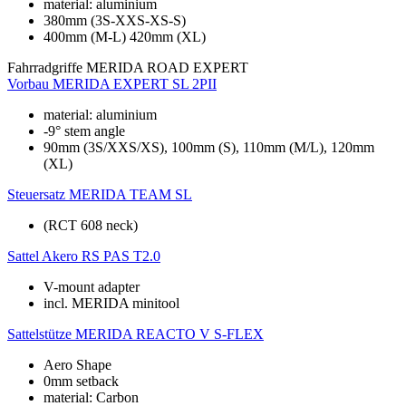
material: aluminium
380mm (3S-XXS-XS-S)
400mm (M-L) 420mm (XL)
Fahrradgriffe
MERIDA ROAD EXPERT
Vorbau
MERIDA EXPERT SL 2PII
material: aluminium
-9° stem angle
90mm (3S/XXS/XS), 100mm (S), 110mm (M/L), 120mm
(XL)
Steuersatz
MERIDA TEAM SL
(RCT 608 neck)
Sattel
Akero RS PAS T2.0
V-mount adapter
incl. MERIDA minitool
Sattelstütze
MERIDA REACTO V S-FLEX
Aero Shape
0mm setback
material: Carbon