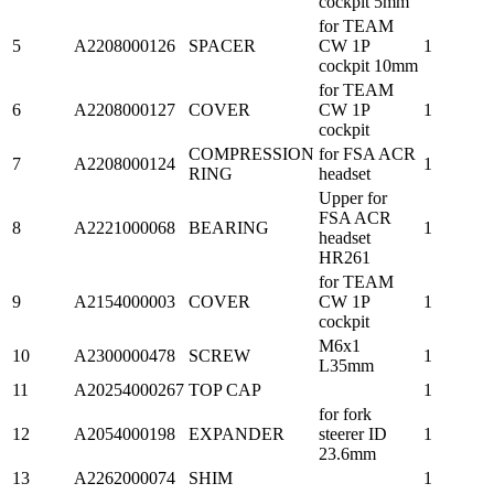
cockpit 5mm
for TEAM
5
A2208000126
SPACER
CW 1P
1
cockpit 10mm
for TEAM
6
A2208000127
COVER
CW 1P
1
cockpit
COMPRESSION
for FSA ACR
7
A2208000124
1
RING
headset
Upper for
FSA ACR
8
A2221000068
BEARING
1
headset
HR261
for TEAM
9
A2154000003
COVER
CW 1P
1
cockpit
M6x1
10
A2300000478
SCREW
1
L35mm
11
A20254000267
TOP CAP
1
for fork
12
A2054000198
EXPANDER
steerer ID
1
23.6mm
13
A2262000074
SHIM
1