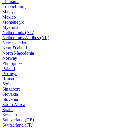
Lithuania
Luxembourg
Malaysia
Mexico
Montenegro
Myanmar
Netherlands (NL)
Netherlands Antilles (NL)
New Caledonia
New Zealand
North Macedonia
Norway
Philippines
Poland
Portugal
Romania
Serbia
Singapore
Slovakia
Slovenia
South Africa
Spain
Sweden
Switzerland (DE)
Switzerland (FR)