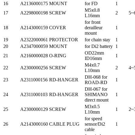
16
A2136000175
MOUNT
for FD
1
M5x0.8
17
A2298000198
SCREW
2
5~
L16mm
for front
18
A2143000159
COVER
derailleur
1
mount
19
A2322000061
PROTECTOR
for chain stay
1
20
A2347000059
MOUNT
for Di2 battery
1
OD22mm
21
A2160000028
O-RING
1
ID16mm
M4x0.7
22
A2300000256
SCREW
2
4~
L10mm
DH-068 for
23
A2311000156
RD-HANGER
1
ROAD-RD
DH-067 for
24
A2311000103
RD-HANGER
SHIMANO
1
direct mount
M3x0.5
25
A2300000129
SCREW
1
2~
L10mm
for speed
26
A2143000160
CABLE PLUG
sensor/Di2
1
cable