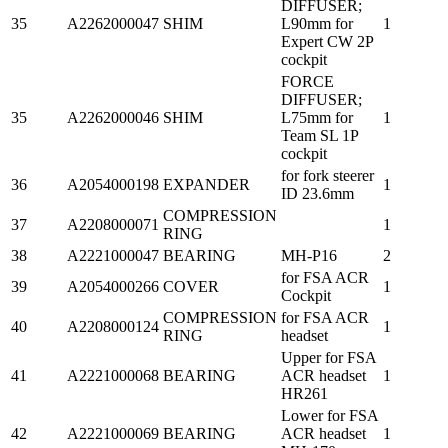
DIFFUSER;
35
A2262000047
SHIM
L90mm for
1
Expert CW 2P
cockpit
FORCE
DIFFUSER;
35
A2262000046
SHIM
L75mm for
1
Team SL 1P
cockpit
for fork steerer
36
A2054000198
EXPANDER
1
ID 23.6mm
COMPRESSION
37
A2208000071
1
RING
38
A2221000047
BEARING
MH-P16
2
for FSA ACR
39
A2054000266
COVER
1
Cockpit
COMPRESSION
for FSA ACR
40
A2208000124
1
RING
headset
Upper for FSA
41
A2221000068
BEARING
ACR headset
1
HR261
Lower for FSA
42
A2221000069
BEARING
ACR headset
1