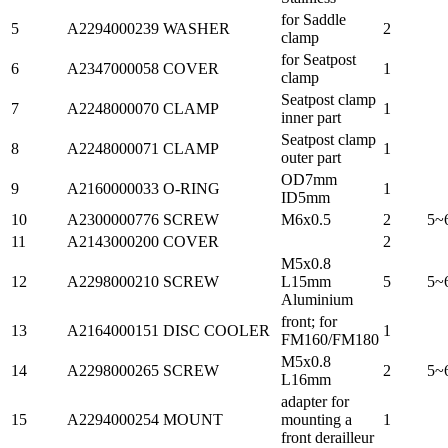
for Saddle
5
A2294000239
WASHER
2
clamp
for Seatpost
6
A2347000058
COVER
1
clamp
Seatpost clamp
7
A2248000070
CLAMP
1
inner part
Seatpost clamp
8
A2248000071
CLAMP
1
outer part
OD7mm
9
A2160000033
O-RING
1
ID5mm
10
A2300000776
SCREW
M6x0.5
2
5~
11
A2143000200
COVER
2
M5x0.8
12
A2298000210
SCREW
L15mm
5
5~
Aluminium
front; for
13
A2164000151
DISC COOLER
1
FM160/FM180
M5x0.8
14
A2298000265
SCREW
2
5~
L16mm
adapter for
15
A2294000254
MOUNT
mounting a
1
front derailleur