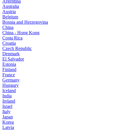
Argentina
Australia
Austria
Belgium
Bosnia and Herzegovina
China
China - Hong Kong
Costa Rica
Croatia
Czech Republic
Denmark
El Salvador
Estonia
Finland
France
Germany
Hungary
Iceland
India
Ireland
Israel
Italy
Japan
Korea
Latvia