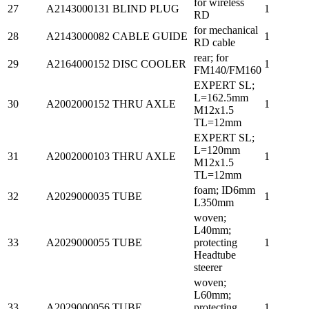
for wireless
27
A2143000131
BLIND PLUG
1
RD
for mechanical
28
A2143000082
CABLE GUIDE
1
RD cable
rear; for
29
A2164000152
DISC COOLER
1
FM140/FM160
EXPERT SL;
L=162.5mm
30
A2002000152
THRU AXLE
1
M12x1.5
TL=12mm
EXPERT SL;
L=120mm
31
A2002000103
THRU AXLE
1
M12x1.5
TL=12mm
foam; ID6mm
32
A2029000035
TUBE
1
L350mm
woven;
L40mm;
33
A2029000055
TUBE
protecting
1
Headtube
steerer
woven;
L60mm;
33
A2029000056
TUBE
protecting
1