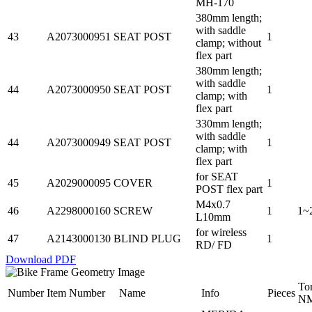
MH-170
380mm length;
with saddle
43
A2073000951
SEAT POST
1
clamp; without
flex part
380mm length;
with saddle
44
A2073000950
SEAT POST
1
clamp; with
flex part
330mm length;
with saddle
44
A2073000949
SEAT POST
1
clamp; with
flex part
for SEAT
45
A2029000095
COVER
1
POST flex part
M4x0.7
46
A2298000160
SCREW
1
1~
L10mm
for wireless
47
A2143000130
BLIND PLUG
1
RD/ FD
Download PDF
To
Number
Item Number
Name
Info
Pieces
N