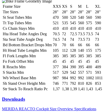
Frame Size
XXS
XS
S
M
L
XL
Tire Sizes
28"
28"
28"
28"
28"
28"
St Seat Tubes Mm
470
500
520
540
560
590
Tt Top Tubes Mm
521
535
545
560
575
590
Cs Chain Stays Mm
410
410
410
410
410
410
Hta Head Tube Angles Deg
70.5
72
72.5
73.5
73.5
74
Sta Seat Tube Angle Deg
74.5
74
74
73.5
73
73
Bd Bottom Bracket Drops Mm
70
70
66
66
66
66
Ht Head Tube Lengths Mm
105
112
128
140
155
175
Fl Fork Lengths Mm
385
385
385
385
385
385
Fo Fork Offset Mm
45
45
45
45
45
45
R Reachs Mm
377
384
390
395
400
409
S Stacks Mm
517
529
542
557
571
593
Wb Wheel Base Mm
987
984
992
992
1002
1011
Sh Stand Over Height Mm
746
771
792
810
826
853
Str Stack To Reach Ratio Pc
1,37
1,38
1,39
1,41
1,43
1,45
Downloads
MERIDA REACTO Cockpit Size Overview Specifications