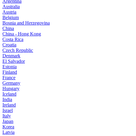
Argentina
Australia
Austria
Belgium
Bosnia and Herzegovina
China
China - Hong Kong
Costa Rica
Croatia
Czech Republic
Denmark
El Salvador
Estonia
Finland
France
Germany
Hungary
Iceland
India
Ireland
Israel
Italy
Japan
Korea
Latvia