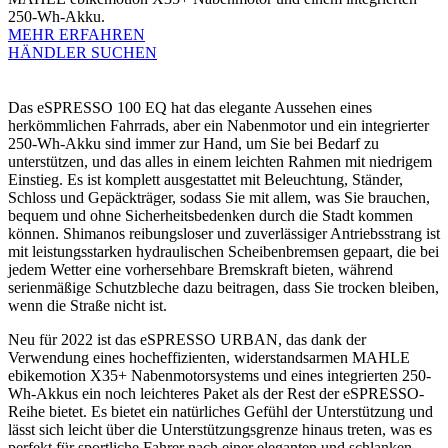
250-Wh-Akku.
MEHR ERFAHREN
HÄNDLER SUCHEN
Das eSPRESSO 100 EQ hat das elegante Aussehen eines
herkömmlichen Fahrrads, aber ein Nabenmotor und ein integrierter
250-Wh-Akku sind immer zur Hand, um Sie bei Bedarf zu
unterstützen, und das alles in einem leichten Rahmen mit niedrigem
Einstieg. Es ist komplett ausgestattet mit Beleuchtung, Ständer,
Schloss und Gepäckträger, sodass Sie mit allem, was Sie brauchen,
bequem und ohne Sicherheitsbedenken durch die Stadt kommen
können. Shimanos reibungsloser und zuverlässiger Antriebsstrang ist
mit leistungsstarken hydraulischen Scheibenbremsen gepaart, die bei
jedem Wetter eine vorhersehbare Bremskraft bieten, während
serienmäßige Schutzbleche dazu beitragen, dass Sie trocken bleiben,
wenn die Straße nicht ist.
Neu für 2022 ist das eSPRESSO URBAN, das dank der
Verwendung eines hocheffizienten, widerstandsarmen MAHLE
ebikemotion X35+ Nabenmotorsystems und eines integrierten 250-
Wh-Akkus ein noch leichteres Paket als der Rest der eSPRESSO-
Reihe bietet. Es bietet ein natürliches Gefühl der Unterstützung und
lässt sich leicht über die Unterstützungsgrenze hinaus treten, was es
perfekt für sportliche Fahrer nach einer eleganten und schlanken