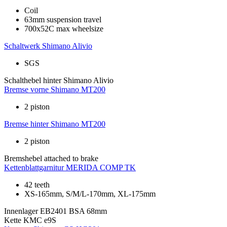
Coil
63mm suspension travel
700x52C max wheelsize
Schaltwerk
Shimano Alivio
SGS
Schalthebel hinter
Shimano Alivio
Bremse vorne
Shimano MT200
2 piston
Bremse hinter
Shimano MT200
2 piston
Bremshebel
attached to brake
Kettenblattgarnitur
MERIDA COMP TK
42 teeth
XS-165mm, S/M/L-170mm, XL-175mm
Innenlager
EB2401 BSA 68mm
Kette
KMC e9S