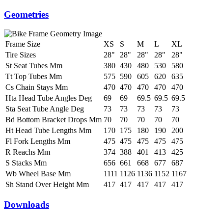
Geometries
Frame Size
XS
S
M
L
XL
Tire Sizes
28"
28"
28"
28"
28"
St Seat Tubes Mm
380
430
480
530
580
Tt Top Tubes Mm
575
590
605
620
635
Cs Chain Stays Mm
470
470
470
470
470
Hta Head Tube Angles Deg
69
69
69.5
69.5
69.5
Sta Seat Tube Angle Deg
73
73
73
73
73
Bd Bottom Bracket Drops Mm
70
70
70
70
70
Ht Head Tube Lengths Mm
170
175
180
190
200
Fl Fork Lengths Mm
475
475
475
475
475
R Reachs Mm
374
388
401
413
425
S Stacks Mm
656
661
668
677
687
Wb Wheel Base Mm
1111
1126
1136
1152
1167
Sh Stand Over Height Mm
417
417
417
417
417
Downloads