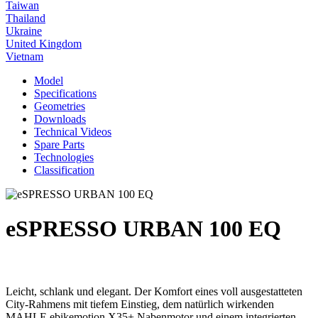
Taiwan
Thailand
Ukraine
United Kingdom
Vietnam
Model
Specifications
Geometries
Downloads
Technical Videos
Spare Parts
Technologies
Classification
eSPRESSO URBAN 100 EQ
Leicht, schlank und elegant. Der Komfort eines voll ausgestatteten
City-Rahmens mit tiefem Einstieg, dem natürlich wirkenden
MAHLE ebikemotion X35+ Nabenmotor und einem integrierten