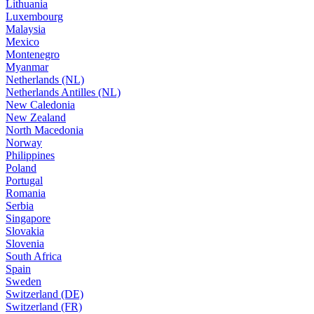
Lithuania
Luxembourg
Malaysia
Mexico
Montenegro
Myanmar
Netherlands (NL)
Netherlands Antilles (NL)
New Caledonia
New Zealand
North Macedonia
Norway
Philippines
Poland
Portugal
Romania
Serbia
Singapore
Slovakia
Slovenia
South Africa
Spain
Sweden
Switzerland (DE)
Switzerland (FR)