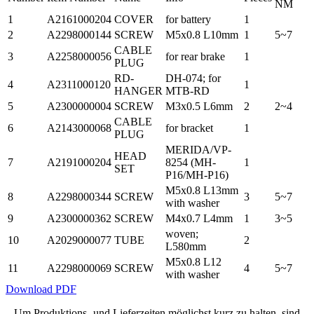
NM
1
A2161000204
COVER
for battery
1
2
A2298000144
SCREW
M5x0.8 L10mm
1
5~7
CABLE
3
A2258000056
for rear brake
1
PLUG
RD-
DH-074; for
4
A2311000120
1
HANGER
MTB-RD
5
A2300000004
SCREW
M3x0.5 L6mm
2
2~4
CABLE
6
A2143000068
for bracket
1
PLUG
MERIDA/VP-
HEAD
7
A2191000204
8254 (MH-
1
SET
P16/MH-P16)
M5x0.8 L13mm
8
A2298000344
SCREW
3
5~7
with washer
9
A2300000362
SCREW
M4x0.7 L4mm
1
3~5
woven;
10
A2029000077
TUBE
2
L580mm
M5x0.8 L12
11
A2298000069
SCREW
4
5~7
with washer
Download PDF
Um Produktions- und Lieferzeiten möglichst kurz zu halten, sind