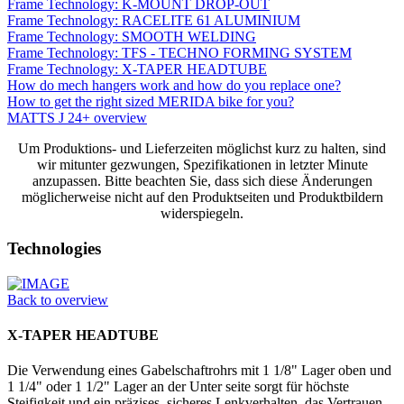
Frame Technology: K-MOUNT DROP-OUT
Frame Technology: RACELITE 61 ALUMINIUM
Frame Technology: SMOOTH WELDING
Frame Technology: TFS - TECHNO FORMING SYSTEM
Frame Technology: X-TAPER HEADTUBE
How do mech hangers work and how do you replace one?
How to get the right sized MERIDA bike for you?
MATTS J 24+ overview
Um Produktions- und Lieferzeiten möglichst kurz zu halten, sind
wir mitunter gezwungen, Spezifikationen in letzter Minute
anzupassen. Bitte beachten Sie, dass sich diese Änderungen
möglicherweise nicht auf den Produktseiten und Produktbildern
widerspiegeln.
Technologies
Back to overview
X-TAPER HEADTUBE
Die Verwendung eines Gabelschaftrohrs mit 1 1/8" Lager oben und
1 1/4" oder 1 1/2" Lager an der Unter seite sorgt für höchste
Steifigkeit und ein präzises, sicheres Lenkverhalten, das Vertrauen