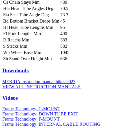
Cs Chain Stays Mm
430
Hta Head Tube Angles Deg
70.5
Sta Seat Tube Angle Deg
73.3
Bd Bottom Bracket Drops Mm
45
Ht Head Tube Lengths Mm
95
Fl Fork Lengths Mm
490
R Reachs Mm
383
S Stacks Mm
582
Wb Wheel Base Mm
1045
Sh Stand Over Height Mm
636
Downloads
MERIDA instruction manual bikes 2023
VIEW ALL INSTRUCTION MANUALS
Videos
Frame Technology: C-MOUNT
Frame Technology: DOWN TUBE EXIT
Frame Technology: F-MOUNT
Frame Technology: INTERNAL CABLE ROUTING