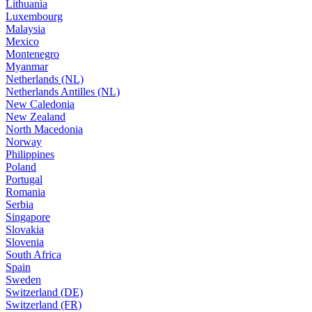
Lithuania
Luxembourg
Malaysia
Mexico
Montenegro
Myanmar
Netherlands (NL)
Netherlands Antilles (NL)
New Caledonia
New Zealand
North Macedonia
Norway
Philippines
Poland
Portugal
Romania
Serbia
Singapore
Slovakia
Slovenia
South Africa
Spain
Sweden
Switzerland (DE)
Switzerland (FR)