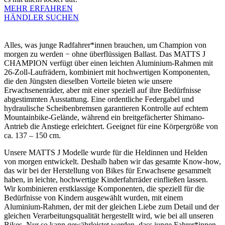
MEHR ERFAHREN
HÄNDLER SUCHEN
Alles, was junge Radfahrer*innen brauchen, um Champion von
morgen zu werden − ohne überflüssigen Ballast. Das MATTS J
CHAMPION verfügt über einen leichten Aluminium-Rahmen mit
26-Zoll-Laufrädern, kombiniert mit hochwertigen Komponenten,
die den Jüngsten dieselben Vorteile bieten wie unsere
Erwachsenenräder, aber mit einer speziell auf ihre Bedürfnisse
abgestimmten Ausstattung. Eine ordentliche Federgabel und
hydraulische Scheibenbremsen garantieren Kontrolle auf echtem
Mountainbike-Gelände, während ein breitgefächerter Shimano-
Antrieb die Anstiege erleichtert. Geeignet für eine Körpergröße von
ca. 137 – 150 cm.
Unsere MATTS J Modelle wurde für die Heldinnen und Helden
von morgen entwickelt. Deshalb haben wir das gesamte Know-how,
das wir bei der Herstellung von Bikes für Erwachsene gesammelt
haben, in leichte, hochwertige Kinderfahrräder einfließen lassen.
Wir kombinieren erstklassige Komponenten, die speziell für die
Bedürfnisse von Kindern ausgewählt wurden, mit einem
Aluminium-Rahmen, der mit der gleichen Liebe zum Detail und der
gleichen Verarbeitungsqualität hergestellt wird, wie bei all unseren
Bikes. Nur so kann gewährleistet werden, dass junge Fahrer*innen