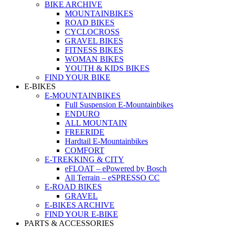
BIKE ARCHIVE
MOUNTAINBIKES
ROAD BIKES
CYCLOCROSS
GRAVEL BIKES
FITNESS BIKES
WOMAN BIKES
YOUTH & KIDS BIKES
FIND YOUR BIKE
E-BIKES
E-MOUNTAINBIKES
Full Suspension E-Mountainbikes
ENDURO
ALL MOUNTAIN
FREERIDE
Hardtail E-Mountainbikes
COMFORT
E-TREKKING & CITY
eFLOAT – ePowered by Bosch
All Terrain – eSPRESSO CC
E-ROAD BIKES
GRAVEL
E-BIKES ARCHIVE
FIND YOUR E-BIKE
PARTS & ACCESSORIES