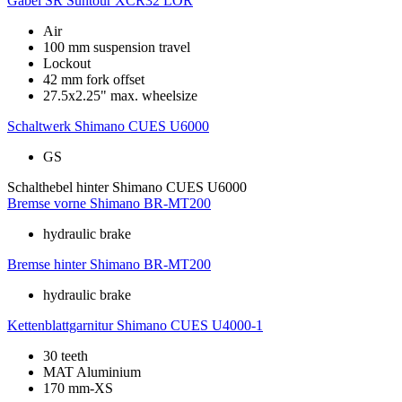
Gabel
SR Suntour XCR32 LOR
Air
100 mm suspension travel
Lockout
42 mm fork offset
27.5x2.25" max. wheelsize
Schaltwerk
Shimano CUES U6000
GS
Schalthebel hinter
Shimano CUES U6000
Bremse vorne
Shimano BR-MT200
hydraulic brake
Bremse hinter
Shimano BR-MT200
hydraulic brake
Kettenblattgarnitur
Shimano CUES U4000-1
30 teeth
MAT Aluminium
170 mm-XS