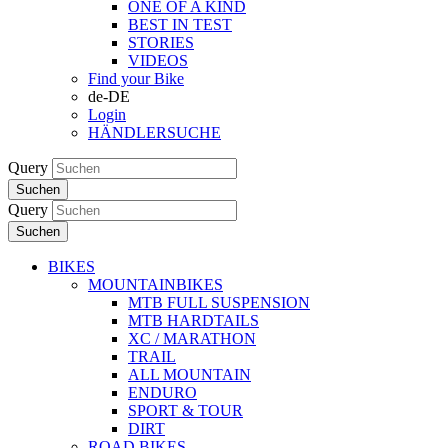
ONE OF A KIND
BEST IN TEST
STORIES
VIDEOS
Find your Bike
de-DE
Login
HÄNDLERSUCHE
Query
Suchen
Query
Suchen
BIKES
MOUNTAINBIKES
MTB FULL SUSPENSION
MTB HARDTAILS
XC / MARATHON
TRAIL
ALL MOUNTAIN
ENDURO
SPORT & TOUR
DIRT
ROAD BIKES