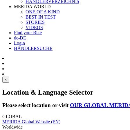
HÄNDLERVERZEICHNIS
MERIDA WORLD
ONE OF A KIND
BEST IN TEST
STORIES
VIDEOS
Find your Bike
de-DE
Login
HÄNDLERSUCHE
×
Location & Language Selector
Please select location or visit
OUR GLOBAL MERID
GLOBAL
MERIDA Global Website (EN)
Worldwide