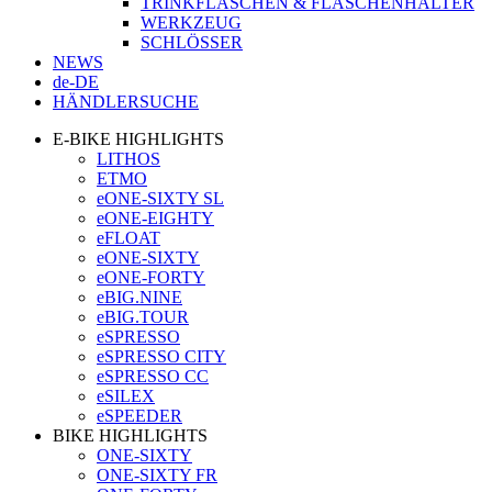
TRINKFLASCHEN & FLASCHENHALTER
WERKZEUG
SCHLÖSSER
NEWS
de-DE
HÄNDLERSUCHE
E-BIKE HIGHLIGHTS
LITHOS
ETMO
eONE-SIXTY SL
eONE-EIGHTY
eFLOAT
eONE-SIXTY
eONE-FORTY
eBIG.NINE
eBIG.TOUR
eSPRESSO
eSPRESSO CITY
eSPRESSO CC
eSILEX
eSPEEDER
BIKE HIGHLIGHTS
ONE-SIXTY
ONE-SIXTY FR