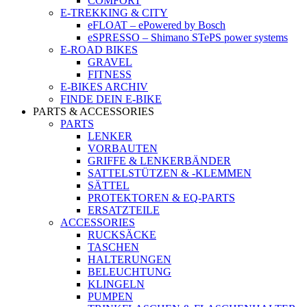
COMFORT
E-TREKKING & CITY
eFLOAT – ePowered by Bosch
eSPRESSO – Shimano STePS power systems
E-ROAD BIKES
GRAVEL
FITNESS
E-BIKES ARCHIV
FINDE DEIN E-BIKE
PARTS & ACCESSORIES
PARTS
LENKER
VORBAUTEN
GRIFFE & LENKERBÄNDER
SATTELSTÜTZEN & -KLEMMEN
SÄTTEL
PROTEKTOREN & EQ-PARTS
ERSATZTEILE
ACCESSORIES
RUCKSÄCKE
TASCHEN
HALTERUNGEN
BELEUCHTUNG
KLINGELN
PUMPEN