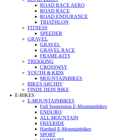
ROAD RACE AERO
ROAD RACE
ROAD ENDURANCE
TRIATHLON
FITNESS
SPEEDER
GRAVEL
GRAVEL
GRAVEL RACE
FRAME-KITS
TREKKING
CROSSWAY
YOUTH & KIDS
MOUNTAINBIKES
BIKES ARCHIV
FINDE DEIN BIKE
E-BIKES
E-MOUNTAINBIKES
Full Suspension E-Mountainbikes
ENDURO
ALL MOUNTAIN
FREERIDE
Hardtail E-Mountainbikes
SPORT