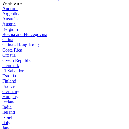
Worldwide
Andorra
Argentina
Australia
Austria
Belgium
Bosnia and Herzegovina
China
China - Hong Kong
Costa Rica
Croatia
Czech Republic
Denmark
El Salvador
Estonia
Finland
France
Germany
Hungary
Iceland
India
Ireland
Israel
Italy
Japan