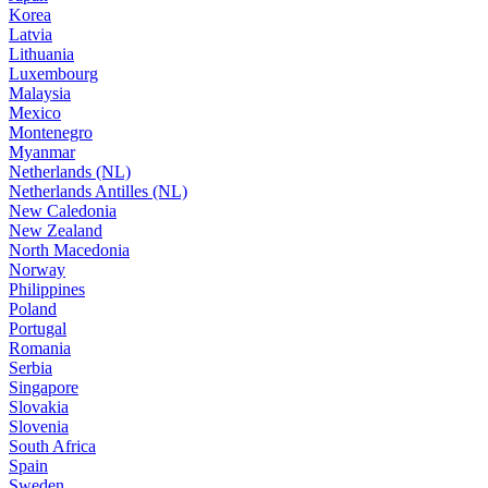
Korea
Latvia
Lithuania
Luxembourg
Malaysia
Mexico
Montenegro
Myanmar
Netherlands (NL)
Netherlands Antilles (NL)
New Caledonia
New Zealand
North Macedonia
Norway
Philippines
Poland
Portugal
Romania
Serbia
Singapore
Slovakia
Slovenia
South Africa
Spain
Sweden