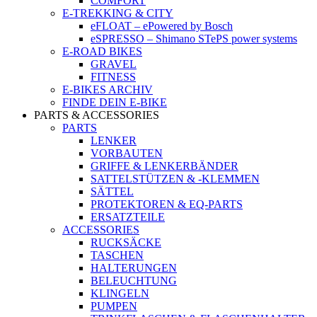
COMFORT
E-TREKKING & CITY
eFLOAT – ePowered by Bosch
eSPRESSO – Shimano STePS power systems
E-ROAD BIKES
GRAVEL
FITNESS
E-BIKES ARCHIV
FINDE DEIN E-BIKE
PARTS & ACCESSORIES
PARTS
LENKER
VORBAUTEN
GRIFFE & LENKERBÄNDER
SATTELSTÜTZEN & -KLEMMEN
SÄTTEL
PROTEKTOREN & EQ-PARTS
ERSATZTEILE
ACCESSORIES
RUCKSÄCKE
TASCHEN
HALTERUNGEN
BELEUCHTUNG
KLINGELN
PUMPEN