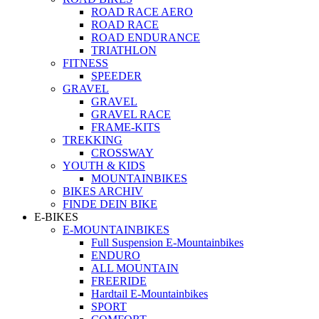
ROAD RACE AERO
ROAD RACE
ROAD ENDURANCE
TRIATHLON
FITNESS
SPEEDER
GRAVEL
GRAVEL
GRAVEL RACE
FRAME-KITS
TREKKING
CROSSWAY
YOUTH & KIDS
MOUNTAINBIKES
BIKES ARCHIV
FINDE DEIN BIKE
E-BIKES
E-MOUNTAINBIKES
Full Suspension E-Mountainbikes
ENDURO
ALL MOUNTAIN
FREERIDE
Hardtail E-Mountainbikes
SPORT