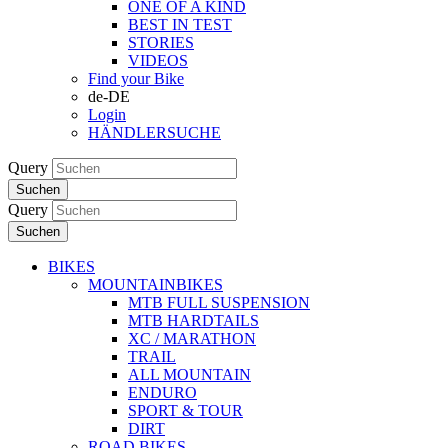
ONE OF A KIND
BEST IN TEST
STORIES
VIDEOS
Find your Bike
de-DE
Login
HÄNDLERSUCHE
Query
Suchen
Query
Suchen
BIKES
MOUNTAINBIKES
MTB FULL SUSPENSION
MTB HARDTAILS
XC / MARATHON
TRAIL
ALL MOUNTAIN
ENDURO
SPORT & TOUR
DIRT
ROAD BIKES