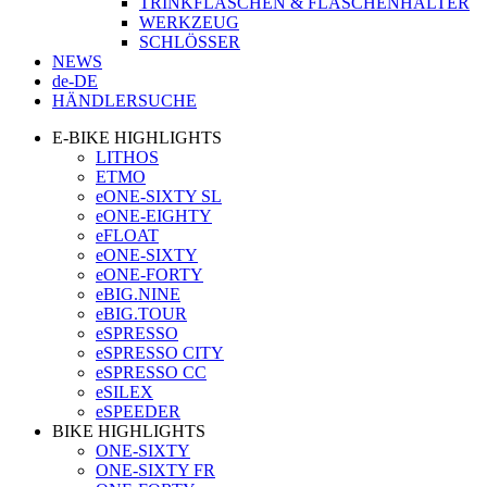
TRINKFLASCHEN & FLASCHENHALTER
WERKZEUG
SCHLÖSSER
NEWS
de-DE
HÄNDLERSUCHE
E-BIKE HIGHLIGHTS
LITHOS
ETMO
eONE-SIXTY SL
eONE-EIGHTY
eFLOAT
eONE-SIXTY
eONE-FORTY
eBIG.NINE
eBIG.TOUR
eSPRESSO
eSPRESSO CITY
eSPRESSO CC
eSILEX
eSPEEDER
BIKE HIGHLIGHTS
ONE-SIXTY
ONE-SIXTY FR