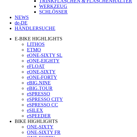
TRINKFLASCHEN & FLASCHENHALTER
WERKZEUG
SCHLÖSSER
NEWS
de-DE
HÄNDLERSUCHE
E-BIKE HIGHLIGHTS
LITHOS
ETMO
eONE-SIXTY SL
eONE-EIGHTY
eFLOAT
eONE-SIXTY
eONE-FORTY
eBIG.NINE
eBIG.TOUR
eSPRESSO
eSPRESSO CITY
eSPRESSO CC
eSILEX
eSPEEDER
BIKE HIGHLIGHTS
ONE-SIXTY
ONE-SIXTY FR