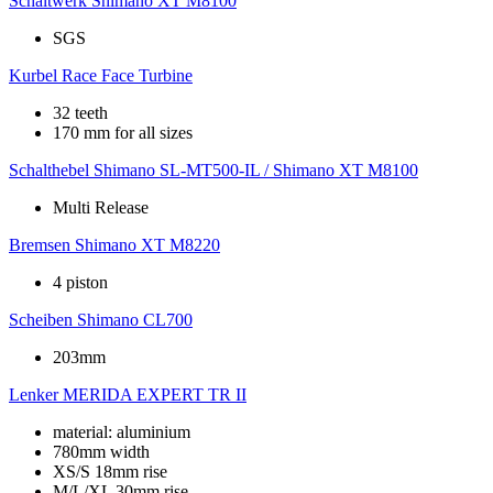
Schaltwerk
Shimano XT M8100
SGS
Kurbel
Race Face Turbine
32 teeth
170 mm for all sizes
Schalthebel
Shimano SL-MT500-IL / Shimano XT M8100
Multi Release
Bremsen
Shimano XT M8220
4 piston
Scheiben
Shimano CL700
203mm
Lenker
MERIDA EXPERT TR II
material: aluminium
780mm width
XS/S 18mm rise
M/L/XL 30mm rise