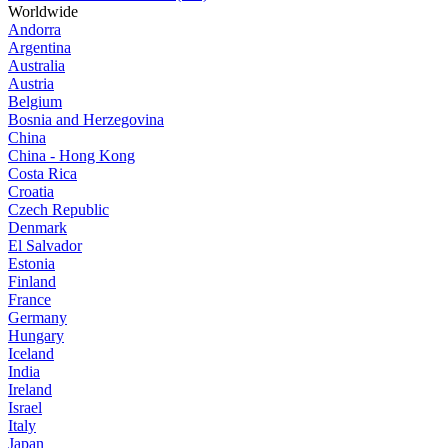
Worldwide
Andorra
Argentina
Australia
Austria
Belgium
Bosnia and Herzegovina
China
China - Hong Kong
Costa Rica
Croatia
Czech Republic
Denmark
El Salvador
Estonia
Finland
France
Germany
Hungary
Iceland
India
Ireland
Israel
Italy
Japan