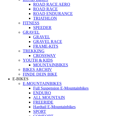
ROAD RACE AERO
ROAD RACE
ROAD ENDURANCE
TRIATHLON
FITNESS
SPEEDER
GRAVEL
GRAVEL
GRAVEL RACE
FRAME-KITS
TREKKING
CROSSWAY
YOUTH & KIDS
MOUNTAINBIKES
BIKES ARCHIV
FINDE DEIN BIKE
E-BIKES
E-MOUNTAINBIKES
Full Suspension E-Mountainbikes
ENDURO
ALL MOUNTAIN
FREERIDE
Hardtail E-Mountainbikes
SPORT