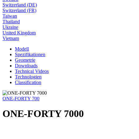
Switzerland (DE)
Switzerland (FR)
Taiwan
Thailand
Ukraine
United Kingdom
Vietnam
Modell
Spezifikationen
Geometrie
Downloads
Technical Videos
Technologien
Classification
ONE-FORTY 700
ONE-FORTY 7000