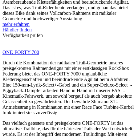
Atemberaubende Kletterfähigkeiten und beeindruckende Agilität.
Das ist es, was Trail-Rider heute verlangen, und genau das bietet
dieses Bike dank seines Vollcarbon-Rahmens mit radikaler
Geometrie und hochwertiger Ausstattung.
mehr erfahren
Händler finden
Verfügbarkeit prüfen
ONE-FORTY 700
Durch die Kombination der radikalen Trail-Geometrie unseres
preisgekrönten Rahmendesigns mit einer erstklassigen RockShox-
Federung bietet das ONE-FORTY 7000 unglaubliche
Klettereigenschaften und beeindruckende Agilität beim Abfahren.
Eine 150-mm-Lyrik-Select+-Gabel und ein Super-Deluxe-Select+-
Piggyback-Dämpfer arbeiten Hand in Hand mit unserer FAST-
Kinematik-Fahrwerk, um sowohl bergauf als auch bergab absolute
Gelassenheit zu gewährleisten. Der bewährte Shimano XT-
Antriebsstrang in Kombination mit einer Race Face Turbine-Kurbel
funktioniert stets zuverlässig.
Das vielfach getestete und preisgekrönte ONE-FORTY ist das
ultimative Trailbike, das für die härtesten Trails der Welt entwickelt
wurde. Es ist der Inbegriff des modernen Trailridings: Mit einem