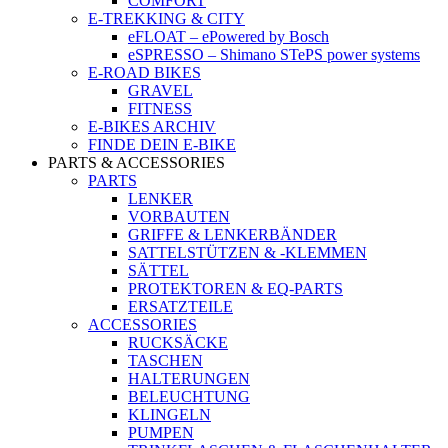
COMFORT
E-TREKKING & CITY
eFLOAT – ePowered by Bosch
eSPRESSO – Shimano STePS power systems
E-ROAD BIKES
GRAVEL
FITNESS
E-BIKES ARCHIV
FINDE DEIN E-BIKE
PARTS & ACCESSORIES
PARTS
LENKER
VORBAUTEN
GRIFFE & LENKERBÄNDER
SATTELSTÜTZEN & -KLEMMEN
SÄTTEL
PROTEKTOREN & EQ-PARTS
ERSATZTEILE
ACCESSORIES
RUCKSÄCKE
TASCHEN
HALTERUNGEN
BELEUCHTUNG
KLINGELN
PUMPEN