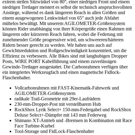
extrem steilen Sitzwinkel von 80°, einer niedrigen Front und einem
niedrigen Tretlager meistert es selbst die technisch anspruchsvollsten
Anstiege, während es dank längerem Reach in allen Größen und
einem ausgewogenen Lenkwinkel von 65° auch jede Abfahrt
mühelos bewältigt. Mit unserem AGILOMETER-Größensystem
können Rider unabhängig von ihrer Körpergröße einen Rahmen mit
längerem oder kürzerem Reach fahren, wobei die Federung mit
zunehmender Größe progressiver wird, um schwereren/härteren
Ridern besser gerecht zu werden. Wir haben uns auch auf
Gewichtsreduktion und Rollgeschwindigkeit konzentriert, um die
Effizienz zu verbessern. Alle Bikes sind mit langhubigen Dropper
Posts, WIRE PORT Kabelführung und einem zuverlässigen
Gewinde-Tretlager ausgestattet. Die Carbonrahmen verfügen über
ein integriertes Werkzeugfach und einen magnetische Fidlock-
Flaschenhalter.
Vollcarbonrahmen mit FAST-Kinematik-Fahrwerk und
AGILOMETER-Größensystem
radikale Trail-Geometrie mit 29er-Laufrädern
230-mm-Dropper-Post mit verstellbarem Hub
RockShox Lyrik Select+ 150-mm-Federgabel und RockShox
Deluxe Select+-Dämpfer mit 143 mm Federweg
Shimano XT-Antrieb und -Bremsen in Kombination mit Race
Face Turbine-Kurbel
Tool-Storage und FidLock-Flaschenhalter