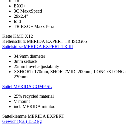
TR
EXO+
3C MaxxSpeed
29x2.4"
fold
TR EXO+ MaxxTerra
Kette
KMC X12
Kettenschutz
MERIDA EXPERT TR ISCG05
Sattelstütze
MERIDA EXPERT TR III
34.9mm diameter
0mm setback
25mm travel adjustability
XSHORT: 170mm, SHORT/MID: 200mm, LONG/XLONG:
230mm
Sattel
MERIDA COMP SL
25% recycled material
V-mount
incl. MERIDA minitool
Sattelklemme
MERIDA EXPERT
Gewicht (ca.)
15.2 kg