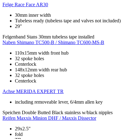
Felge
Race Face AR30
30mm inner width
Tubeless ready (tubeless tape and valves not included)
29"
Felgenband
Stans 30mm tubeless tape installed
Naben
Shimano TC500-B / Shimano TC600-MS-B
110x15mm width front hub
32 spoke holes
Centerlock
148x12mm width rear hub
32 spoke holes
Centerlock
Achse
MERIDA EXPERT TR
including removeable lever, 6/4mm allen key
Speichen
Double Butted Black stainless w/black nipples
Reifen
Maxxis Minion DHF / Maxxis Dissector
29x2.5"
fold