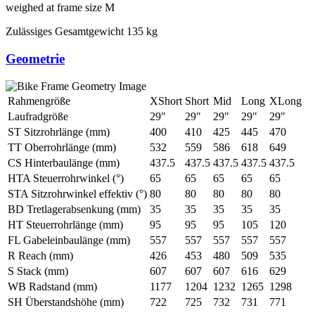
weighed at frame size M
Zulässiges Gesamtgewicht
135 kg
Geometrie
Rahmengröße
XShort
Short
Mid
Long
XLong
Laufradgröße
29"
29"
29"
29"
29"
ST Sitzrohrlänge (mm)
400
410
425
445
470
TT Oberrohrlänge (mm)
532
559
586
618
649
CS Hinterbaulänge (mm)
437.5
437.5
437.5
437.5
437.5
HTA Steuerrohrwinkel (°)
65
65
65
65
65
STA Sitzrohrwinkel effektiv (°)
80
80
80
80
80
BD Tretlagerabsenkung (mm)
35
35
35
35
35
HT Steuerrohrlänge (mm)
95
95
95
105
120
FL Gabeleinbaulänge (mm)
557
557
557
557
557
R Reach (mm)
426
453
480
509
535
S Stack (mm)
607
607
607
616
629
WB Radstand (mm)
1177
1204
1232
1265
1298
SH Überstandshöhe (mm)
722
725
732
731
771