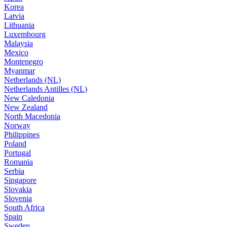
Korea
Latvia
Lithuania
Luxembourg
Malaysia
Mexico
Montenegro
Myanmar
Netherlands (NL)
Netherlands Antilles (NL)
New Caledonia
New Zealand
North Macedonia
Norway
Philippines
Poland
Portugal
Romania
Serbia
Singapore
Slovakia
Slovenia
South Africa
Spain
Sweden