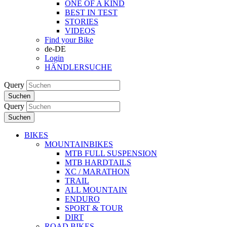
ONE OF A KIND
BEST IN TEST
STORIES
VIDEOS
Find your Bike
de-DE
Login
HÄNDLERSUCHE
Query
Suchen
Query
Suchen
BIKES
MOUNTAINBIKES
MTB FULL SUSPENSION
MTB HARDTAILS
XC / MARATHON
TRAIL
ALL MOUNTAIN
ENDURO
SPORT & TOUR
DIRT
ROAD BIKES