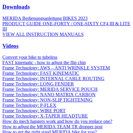
Downloads
MERIDA Bedienungsanleitung BIKES 2023
PRODUCT GUIDE ONE-FORTY / ONE-SIXTY CF4 III & LITE
III
VIEW ALL INSTRUCTION MANUALS
Videos
Convert your bike to tubeless
FAST kinematic - how to adjust the flip chip
Frame Technology: AWS – ANTI WRINKLE SYSTEM
Frame Technology: FAST KINEMATIC
Frame Technology: INTERNAL CABLE ROUTING
Frame Technology: LONG FENDER
Frame Technology: MERIDA SERVICE POUCH
Frame Technology: NANO MATRIX CARBON
Frame Technology: NON-SLIP TIGHTENING
Frame Technology: P-FLEX
Frame Technology: WIRE PORT
Frame Technology: X-TAPER HEADTUBE
How do mech hangers work and how do you replace one?
How to adjust the MERIDA TEAM TR dropper post
How to get the right sized MERIDA bike for you?