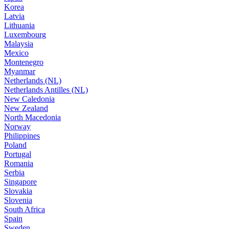
Korea
Latvia
Lithuania
Luxembourg
Malaysia
Mexico
Montenegro
Myanmar
Netherlands (NL)
Netherlands Antilles (NL)
New Caledonia
New Zealand
North Macedonia
Norway
Philippines
Poland
Portugal
Romania
Serbia
Singapore
Slovakia
Slovenia
South Africa
Spain
Sweden