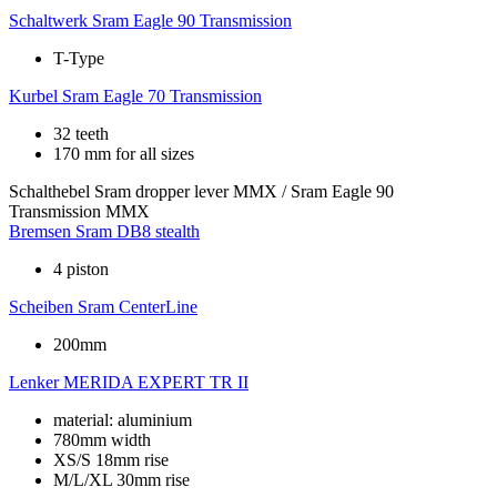
Schaltwerk
Sram Eagle 90 Transmission
T-Type
Kurbel
Sram Eagle 70 Transmission
32 teeth
170 mm for all sizes
Schalthebel
Sram dropper lever MMX / Sram Eagle 90
Transmission MMX
Bremsen
Sram DB8 stealth
4 piston
Scheiben
Sram CenterLine
200mm
Lenker
MERIDA EXPERT TR II
material: aluminium
780mm width
XS/S 18mm rise
M/L/XL 30mm rise