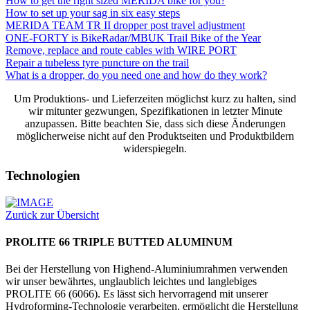
How to get the right sized MERIDA bike for you?
How to set up your sag in six easy steps
MERIDA TEAM TR II dropper post travel adjustment
ONE-FORTY is BikeRadar/MBUK Trail Bike of the Year
Remove, replace and route cables with WIRE PORT
Repair a tubeless tyre puncture on the trail
What is a dropper, do you need one and how do they work?
Um Produktions- und Lieferzeiten möglichst kurz zu halten, sind
wir mitunter gezwungen, Spezifikationen in letzter Minute
anzupassen. Bitte beachten Sie, dass sich diese Änderungen
möglicherweise nicht auf den Produktseiten und Produktbildern
widerspiegeln.
Technologien
Zurück zur Übersicht
PROLITE 66 TRIPLE BUTTED ALUMINUM
Bei der Herstellung von Highend-Aluminiumrahmen verwenden
wir unser bewährtes, unglaublich leichtes und langlebiges
PROLITE 66 (6066). Es lässt sich hervorragend mit unserer
Hydroforming-Technologie verarbeiten, ermöglicht die Herstellung