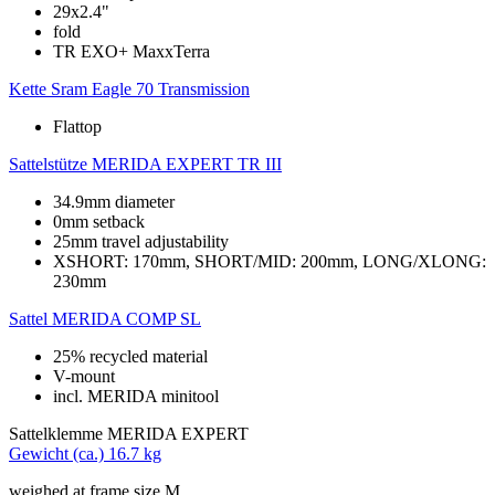
29x2.4"
fold
TR EXO+ MaxxTerra
Kette
Sram Eagle 70 Transmission
Flattop
Sattelstütze
MERIDA EXPERT TR III
34.9mm diameter
0mm setback
25mm travel adjustability
XSHORT: 170mm, SHORT/MID: 200mm, LONG/XLONG:
230mm
Sattel
MERIDA COMP SL
25% recycled material
V-mount
incl. MERIDA minitool
Sattelklemme
MERIDA EXPERT
Gewicht (ca.)
16.7 kg
weighed at frame size M