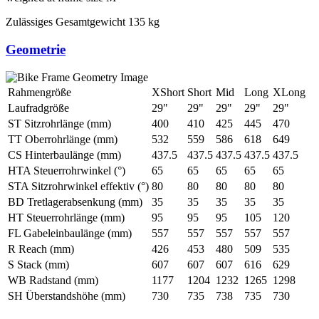
Zulässiges Gesamtgewicht
135 kg
Geometrie
Rahmengröße
XShort
Short
Mid
Long
XLong
Laufradgröße
29"
29"
29"
29"
29"
ST Sitzrohrlänge (mm)
400
410
425
445
470
TT Oberrohrlänge (mm)
532
559
586
618
649
CS Hinterbaulänge (mm)
437.5
437.5
437.5
437.5
437.5
HTA Steuerrohrwinkel (°)
65
65
65
65
65
STA Sitzrohrwinkel effektiv (°)
80
80
80
80
80
BD Tretlagerabsenkung (mm)
35
35
35
35
35
HT Steuerrohrlänge (mm)
95
95
95
105
120
FL Gabeleinbaulänge (mm)
557
557
557
557
557
R Reach (mm)
426
453
480
509
535
S Stack (mm)
607
607
607
616
629
WB Radstand (mm)
1177
1204
1232
1265
1298
SH Überstandshöhe (mm)
730
735
738
735
730