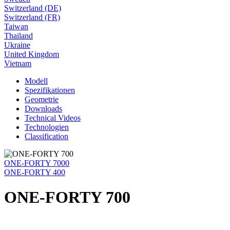
Switzerland (DE)
Switzerland (FR)
Taiwan
Thailand
Ukraine
United Kingdom
Vietnam
Modell
Spezifikationen
Geometrie
Downloads
Technical Videos
Technologien
Classification
ONE-FORTY 7000
ONE-FORTY 400
ONE-FORTY 700