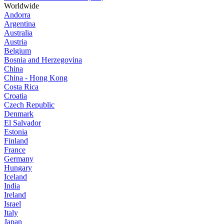
Worldwide
Andorra
Argentina
Australia
Austria
Belgium
Bosnia and Herzegovina
China
China - Hong Kong
Costa Rica
Croatia
Czech Republic
Denmark
El Salvador
Estonia
Finland
France
Germany
Hungary
Iceland
India
Ireland
Israel
Italy
Japan