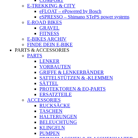
COMFORT
E-TREKKING & CITY
eFLOAT – ePowered by Bosch
eSPRESSO – Shimano STePS power systems
E-ROAD BIKES
GRAVEL
FITNESS
E-BIKES ARCHIV
FINDE DEIN E-BIKE
PARTS & ACCESSORIES
PARTS
LENKER
VORBAUTEN
GRIFFE & LENKERBÄNDER
SATTELSTÜTZEN & -KLEMMEN
SÄTTEL
PROTEKTOREN & EQ-PARTS
ERSATZTEILE
ACCESSORIES
RUCKSÄCKE
TASCHEN
HALTERUNGEN
BELEUCHTUNG
KLINGELN
PUMPEN