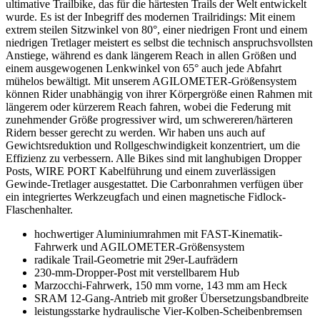
ultimative Trailbike, das für die härtesten Trails der Welt entwickelt
wurde. Es ist der Inbegriff des modernen Trailridings: Mit einem
extrem steilen Sitzwinkel von 80°, einer niedrigen Front und einem
niedrigen Tretlager meistert es selbst die technisch anspruchsvollsten
Anstiege, während es dank längerem Reach in allen Größen und
einem ausgewogenen Lenkwinkel von 65° auch jede Abfahrt
mühelos bewältigt. Mit unserem AGILOMETER-Größensystem
können Rider unabhängig von ihrer Körpergröße einen Rahmen mit
längerem oder kürzerem Reach fahren, wobei die Federung mit
zunehmender Größe progressiver wird, um schwereren/härteren
Ridern besser gerecht zu werden. Wir haben uns auch auf
Gewichtsreduktion und Rollgeschwindigkeit konzentriert, um die
Effizienz zu verbessern. Alle Bikes sind mit langhubigen Dropper
Posts, WIRE PORT Kabelführung und einem zuverlässigen
Gewinde-Tretlager ausgestattet. Die Carbonrahmen verfügen über
ein integriertes Werkzeugfach und einen magnetische Fidlock-
Flaschenhalter.
hochwertiger Aluminiumrahmen mit FAST-Kinematik-
Fahrwerk und AGILOMETER-Größensystem
radikale Trail-Geometrie mit 29er-Laufrädern
230-mm-Dropper-Post mit verstellbarem Hub
Marzocchi-Fahrwerk, 150 mm vorne, 143 mm am Heck
SRAM 12-Gang-Antrieb mit großer Übersetzungsbandbreite
leistungsstarke hydraulische Vier-Kolben-Scheibenbremsen