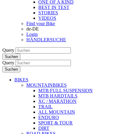
ONE OF A KIND
BEST IN TEST
STORIES
VIDEOS
Find your Bike
de-DE
Login
HÄNDLERSUCHE
Query
Suchen
Query
Suchen
BIKES
MOUNTAINBIKES
MTB FULL SUSPENSION
MTB HARDTAILS
XC / MARATHON
TRAIL
ALL MOUNTAIN
ENDURO
SPORT & TOUR
DIRT
ROAD BIKES