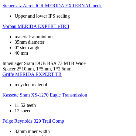
Steuersatz
Acros ICR MERIDA EXTERNAL neck
Upper and lower IPS sealing
Vorbau
MERIDA EXPERT eTRII
material: aluminium
35mm diameter
0° stem angle
40 mm
Innenlager
Sram DUB BSA 73 MTB Wide
Spacer
2*10mm, 1*5mm, 1*2.5mm
Griffe
MERIDA EXPERT TR
recycled material
Kassette
Sram XS-1270 Eagle Transmission
11-52 teeth
12 speed
Felge
Reynolds 329 Trail Comp
32mm inner width