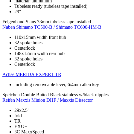
material: aluminium
Tubeless ready (tubeless tape installed)
29"
Felgenband
Stans 33mm tubeless tape installed
Naben
Shimano TC500-B / Shimano TC600-HM-B
110x15mm width front hub
32 spoke holes
Centerlock
148x12mm width rear hub
32 spoke holes
Centerlock
Achse
MERIDA EXPERT TR
including removeable lever, 6/4mm allen key
Speichen
Double Butted Black stainless w/black nipples
Reifen
Maxxis Minion DHF / Maxxis Dissector
29x2.5"
fold
TR
EXO+
3C MaxxSpeed