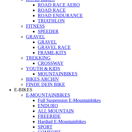
ROAD RACE AERO
ROAD RACE
ROAD ENDURANCE
TRIATHLON
FITNESS
SPEEDER
GRAVEL
GRAVEL
GRAVEL RACE
FRAME-KITS
TREKKING
CROSSWAY
YOUTH & KIDS
MOUNTAINBIKES
BIKES ARCHIV
FINDE DEIN BIKE
E-BIKES
E-MOUNTAINBIKES
Full Suspension E-Mountainbikes
ENDURO
ALL MOUNTAIN
FREERIDE
Hardtail E-Mountainbikes
SPORT