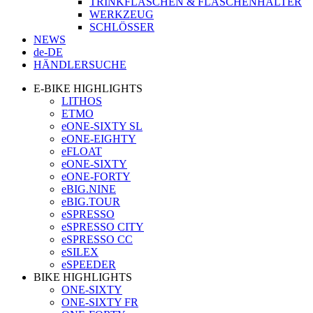
TRINKFLASCHEN & FLASCHENHALTER
WERKZEUG
SCHLÖSSER
NEWS
de-DE
HÄNDLERSUCHE
E-BIKE HIGHLIGHTS
LITHOS
ETMO
eONE-SIXTY SL
eONE-EIGHTY
eFLOAT
eONE-SIXTY
eONE-FORTY
eBIG.NINE
eBIG.TOUR
eSPRESSO
eSPRESSO CITY
eSPRESSO CC
eSILEX
eSPEEDER
BIKE HIGHLIGHTS
ONE-SIXTY
ONE-SIXTY FR