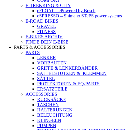
COMFORT
E-TREKKING & CITY
eFLOAT – ePowered by Bosch
eSPRESSO – Shimano STePS power systems
E-ROAD BIKES
GRAVEL
FITNESS
E-BIKES ARCHIV
FINDE DEIN E-BIKE
PARTS & ACCESSORIES
PARTS
LENKER
VORBAUTEN
GRIFFE & LENKERBÄNDER
SATTELSTÜTZEN & -KLEMMEN
SÄTTEL
PROTEKTOREN & EQ-PARTS
ERSATZTEILE
ACCESSORIES
RUCKSÄCKE
TASCHEN
HALTERUNGEN
BELEUCHTUNG
KLINGELN
PUMPEN