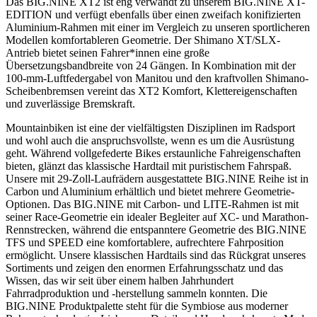
Das BIG.NINE XT2 ist eng verwandt zu unserem BIG.NINE XT-
EDITION und verfügt ebenfalls über einen zweifach konifizierten
Aluminium-Rahmen mit einer im Vergleich zu unseren sportlicheren
Modellen komfortableren Geometrie. Der Shimano XT/SLX-
Antrieb bietet seinen Fahrer*innen eine große
Übersetzungsbandbreite von 24 Gängen. In Kombination mit der
100-mm-Luftfedergabel von Manitou und den kraftvollen Shimano-
Scheibenbremsen vereint das XT2 Komfort, Klettereigenschaften
und zuverlässige Bremskraft.
Mountainbiken ist eine der vielfältigsten Disziplinen im Radsport
und wohl auch die anspruchsvollste, wenn es um die Ausrüstung
geht. Während vollgefederte Bikes erstaunliche Fahreigenschaften
bieten, glänzt das klassische Hardtail mit puristischem Fahrspaß.
Unsere mit 29-Zoll-Laufrädern ausgestattete BIG.NINE Reihe ist in
Carbon und Aluminium erhältlich und bietet mehrere Geometrie-
Optionen. Das BIG.NINE mit Carbon- und LITE-Rahmen ist mit
seiner Race-Geometrie ein idealer Begleiter auf XC- und Marathon-
Rennstrecken, während die entspanntere Geometrie des BIG.NINE
TFS und SPEED eine komfortablere, aufrechtere Fahrposition
ermöglicht. Unsere klassischen Hardtails sind das Rückgrat unseres
Sortiments und zeigen den enormen Erfahrungsschatz und das
Wissen, das wir seit über einem halben Jahrhundert
Fahrradproduktion und -herstellung sammeln konnten. Die
BIG.NINE Produktpalette steht für die Symbiose aus moderner