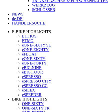
TRINKFLASCHEN & FLASCHENHALTER
WERKZEUG
SCHLÖSSER
NEWS
de-DE
HÄNDLERSUCHE
E-BIKE HIGHLIGHTS
LITHOS
ETMO
eONE-SIXTY SL
eONE-EIGHTY
eFLOAT
eONE-SIXTY
eONE-FORTY
eBIG.NINE
eBIG.TOUR
eSPRESSO
eSPRESSO CITY
eSPRESSO CC
eSILEX
eSPEEDER
BIKE HIGHLIGHTS
ONE-SIXTY
ONE-SIXTY FR