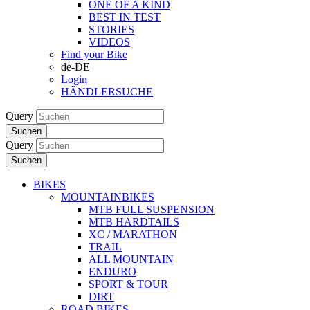
ONE OF A KIND
BEST IN TEST
STORIES
VIDEOS
Find your Bike
de-DE
Login
HÄNDLERSUCHE
Query
Suchen
Query
Suchen
BIKES
MOUNTAINBIKES
MTB FULL SUSPENSION
MTB HARDTAILS
XC / MARATHON
TRAIL
ALL MOUNTAIN
ENDURO
SPORT & TOUR
DIRT
ROAD BIKES