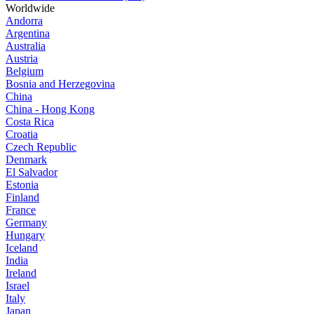
Worldwide
Andorra
Argentina
Australia
Austria
Belgium
Bosnia and Herzegovina
China
China - Hong Kong
Costa Rica
Croatia
Czech Republic
Denmark
El Salvador
Estonia
Finland
France
Germany
Hungary
Iceland
India
Ireland
Israel
Italy
Japan