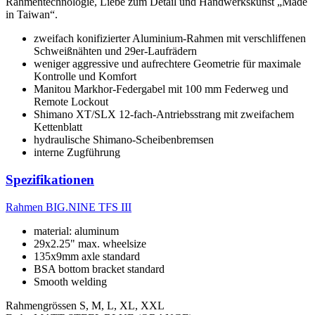
Rahmentechnologie, Liebe zum Detail und Handwerkskunst „Made
in Taiwan“.
zweifach konifizierter Aluminium-Rahmen mit verschliffenen
Schweißnähten und 29er-Laufrädern
weniger aggressive und aufrechtere Geometrie für maximale
Kontrolle und Komfort
Manitou Markhor-Federgabel mit 100 mm Federweg und
Remote Lockout
Shimano XT/SLX 12-fach-Antriebsstrang mit zweifachem
Kettenblatt
hydraulische Shimano-Scheibenbremsen
interne Zugführung
Spezifikationen
Rahmen
BIG.NINE TFS III
material: aluminum
29x2.25" max. wheelsize
135x9mm axle standard
BSA bottom bracket standard
Smooth welding
Rahmengrössen
S, M, L, XL, XXL