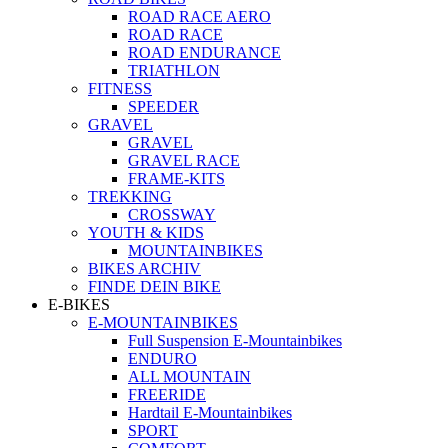
ROAD RACE AERO
ROAD RACE
ROAD ENDURANCE
TRIATHLON
FITNESS
SPEEDER
GRAVEL
GRAVEL
GRAVEL RACE
FRAME-KITS
TREKKING
CROSSWAY
YOUTH & KIDS
MOUNTAINBIKES
BIKES ARCHIV
FINDE DEIN BIKE
E-BIKES
E-MOUNTAINBIKES
Full Suspension E-Mountainbikes
ENDURO
ALL MOUNTAIN
FREERIDE
Hardtail E-Mountainbikes
SPORT