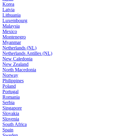
Korea
Latvia
Lithuania
Luxembourg
Malaysia
Mexico
Montenegro
Myanmar
Netherlands (NL)
Netherlands Antilles (NL)
New Caledonia
New Zealand
North Macedonia
Norway
Philippines
Poland
Portugal
Romania
Serbia
Singapore
Slovakia
Slovenia
South Africa
Spain
Sweden