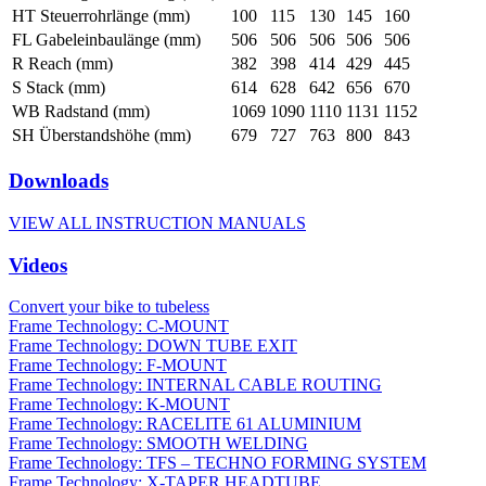
HT Steuerrohrlänge (mm)
100
115
130
145
160
FL Gabeleinbaulänge (mm)
506
506
506
506
506
R Reach (mm)
382
398
414
429
445
S Stack (mm)
614
628
642
656
670
WB Radstand (mm)
1069
1090
1110
1131
1152
SH Überstandshöhe (mm)
679
727
763
800
843
Downloads
VIEW ALL INSTRUCTION MANUALS
Videos
Convert your bike to tubeless
Frame Technology: C-MOUNT
Frame Technology: DOWN TUBE EXIT
Frame Technology: F-MOUNT
Frame Technology: INTERNAL CABLE ROUTING
Frame Technology: K-MOUNT
Frame Technology: RACELITE 61 ALUMINIUM
Frame Technology: SMOOTH WELDING
Frame Technology: TFS – TECHNO FORMING SYSTEM
Frame Technology: X-TAPER HEADTUBE