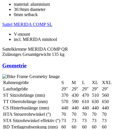
material: aluminium
30.9mm diameter
0mm setback
Sattel
MERIDA COMP SL
V-mount
incl. MERIDA minitool
Sattelklemme
MERIDA COMP QR
Zulässiges Gesamtgewicht
135 kg
Geometrie
Rahmengröße
S
M
L
XL
XXL
Laufradgröße
29"
29"
29"
29"
29"
ST Sitzrohrlänge (mm)
370
430
470
510
560
TT Oberrohrlänge (mm)
570
590
610
630
650
CS Hinterbaulänge (mm)
440
440
440
440
440
HTA Steuerrohrwinkel (°)
70
70
70
70
70
STA Sitzrohrwinkel effektiv (°)
73
73
73
73
73
BD Tretlagerabsenkung (mm)
60
60
60
60
60