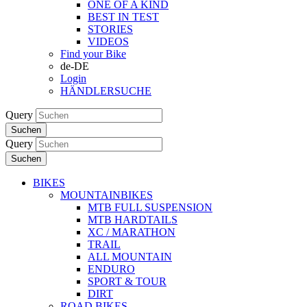
ONE OF A KIND
BEST IN TEST
STORIES
VIDEOS
Find your Bike
de-DE
Login
HÄNDLERSUCHE
Query
Suchen
Query
Suchen
BIKES
MOUNTAINBIKES
MTB FULL SUSPENSION
MTB HARDTAILS
XC / MARATHON
TRAIL
ALL MOUNTAIN
ENDURO
SPORT & TOUR
DIRT
ROAD BIKES