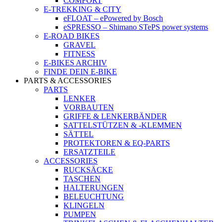
COMFORT
E-TREKKING & CITY
eFLOAT – ePowered by Bosch
eSPRESSO – Shimano STePS power systems
E-ROAD BIKES
GRAVEL
FITNESS
E-BIKES ARCHIV
FINDE DEIN E-BIKE
PARTS & ACCESSORIES
PARTS
LENKER
VORBAUTEN
GRIFFE & LENKERBÄNDER
SATTELSTÜTZEN & -KLEMMEN
SÄTTEL
PROTEKTOREN & EQ-PARTS
ERSATZTEILE
ACCESSORIES
RUCKSÄCKE
TASCHEN
HALTERUNGEN
BELEUCHTUNG
KLINGELN
PUMPEN