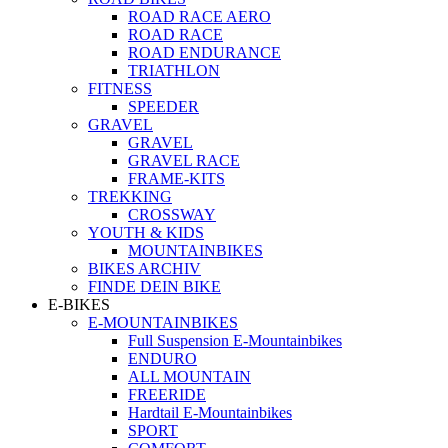
ROAD RACE AERO
ROAD RACE
ROAD ENDURANCE
TRIATHLON
FITNESS
SPEEDER
GRAVEL
GRAVEL
GRAVEL RACE
FRAME-KITS
TREKKING
CROSSWAY
YOUTH & KIDS
MOUNTAINBIKES
BIKES ARCHIV
FINDE DEIN BIKE
E-BIKES
E-MOUNTAINBIKES
Full Suspension E-Mountainbikes
ENDURO
ALL MOUNTAIN
FREERIDE
Hardtail E-Mountainbikes
SPORT