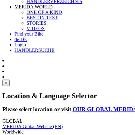
HÄNDLERVERZEICHNIS
MERIDA WORLD
ONE OF A KIND
BEST IN TEST
STORIES
VIDEOS
Find your Bike
de-DE
Login
HÄNDLERSUCHE
×
Location & Language Selector
Please select location or visit
OUR GLOBAL MERID
GLOBAL
MERIDA Global Website (EN)
Worldwide