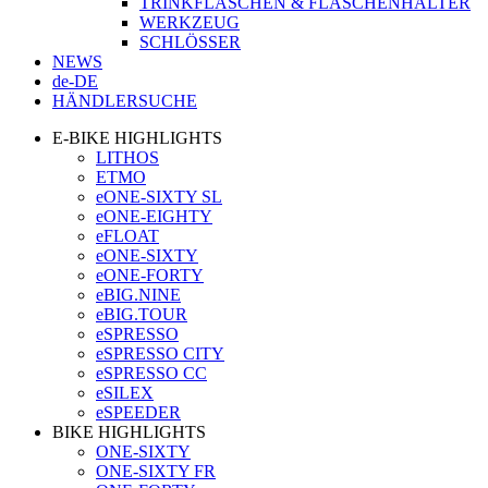
TRINKFLASCHEN & FLASCHENHALTER
WERKZEUG
SCHLÖSSER
NEWS
de-DE
HÄNDLERSUCHE
E-BIKE HIGHLIGHTS
LITHOS
ETMO
eONE-SIXTY SL
eONE-EIGHTY
eFLOAT
eONE-SIXTY
eONE-FORTY
eBIG.NINE
eBIG.TOUR
eSPRESSO
eSPRESSO CITY
eSPRESSO CC
eSILEX
eSPEEDER
BIKE HIGHLIGHTS
ONE-SIXTY
ONE-SIXTY FR