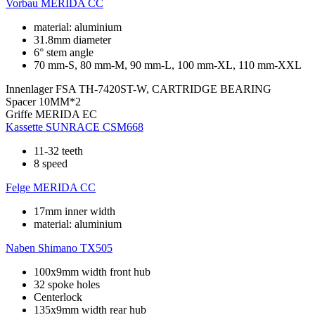
Vorbau
MERIDA CC
material: aluminium
31.8mm diameter
6° stem angle
70 mm-S, 80 mm-M, 90 mm-L, 100 mm-XL, 110 mm-XXL
Innenlager
FSA TH-7420ST-W, CARTRIDGE BEARING
Spacer
10MM*2
Griffe
MERIDA EC
Kassette
SUNRACE CSM668
11-32 teeth
8 speed
Felge
MERIDA CC
17mm inner width
material: aluminium
Naben
Shimano TX505
100x9mm width front hub
32 spoke holes
Centerlock
135x9mm width rear hub