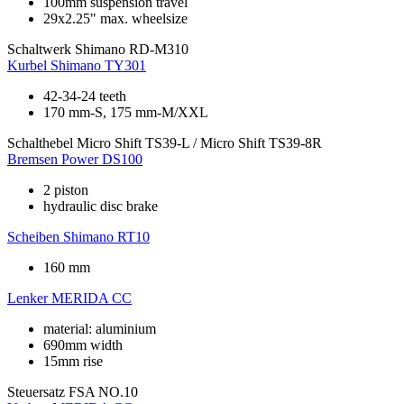
100mm suspension travel
29x2.25" max. wheelsize
Schaltwerk
Shimano RD-M310
Kurbel
Shimano TY301
42-34-24 teeth
170 mm-S, 175 mm-M/XXL
Schalthebel
Micro Shift TS39-L / Micro Shift TS39-8R
Bremsen
Power DS100
2 piston
hydraulic disc brake
Scheiben
Shimano RT10
160 mm
Lenker
MERIDA CC
material: aluminium
690mm width
15mm rise
Steuersatz
FSA NO.10