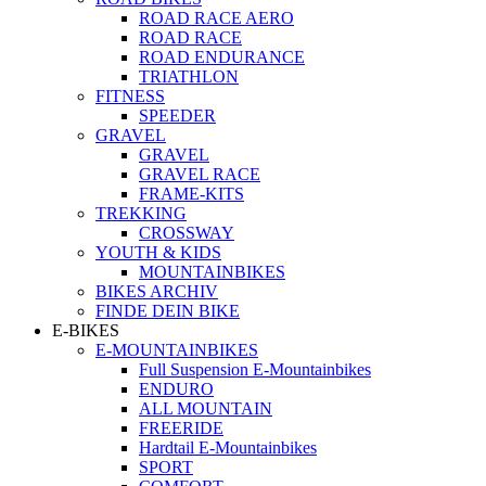
ROAD RACE AERO
ROAD RACE
ROAD ENDURANCE
TRIATHLON
FITNESS
SPEEDER
GRAVEL
GRAVEL
GRAVEL RACE
FRAME-KITS
TREKKING
CROSSWAY
YOUTH & KIDS
MOUNTAINBIKES
BIKES ARCHIV
FINDE DEIN BIKE
E-BIKES
E-MOUNTAINBIKES
Full Suspension E-Mountainbikes
ENDURO
ALL MOUNTAIN
FREERIDE
Hardtail E-Mountainbikes
SPORT