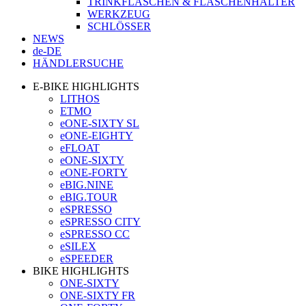
TRINKFLASCHEN & FLASCHENHALTER
WERKZEUG
SCHLÖSSER
NEWS
de-DE
HÄNDLERSUCHE
E-BIKE HIGHLIGHTS
LITHOS
ETMO
eONE-SIXTY SL
eONE-EIGHTY
eFLOAT
eONE-SIXTY
eONE-FORTY
eBIG.NINE
eBIG.TOUR
eSPRESSO
eSPRESSO CITY
eSPRESSO CC
eSILEX
eSPEEDER
BIKE HIGHLIGHTS
ONE-SIXTY
ONE-SIXTY FR