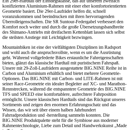
Ein 29er-Hardtail der Einstiegsklasse, das auf unserem zweifach
konifizierten Aluminium-Rahmen mit einer eher komfortorientierten
Geometrie basiert. Die 29er-Laufräder helfen dir, schnell
voranzukommen und beeindrucken mit ihren hervorragenden
Überrolleigenschaften. Die SR Suntour-Federgabel verbessert den
Komfort noch weiter und durch die große Übersetzungsbandbreite
des Shimano-Antriebs mit dreifachem Kettenblatt lassen sich selbst
die steilsten Anstiege mit Leichtigkeit bezwingen.
Mountainbiken ist eine der vielfältigsten Disziplinen im Radsport
und wohl auch die anspruchsvollste, wenn es um die Ausrüstung
geht. Während vollgefederte Bikes erstaunliche Fahreigenschaften
bieten, glänzt das klassische Hardtail mit puristischem Fahrspaß.
Unsere mit 29-Zoll-Laufrädern ausgestattete BIG.NINE Reihe ist in
Carbon und Aluminium erhältlich und bietet mehrere Geometrie-
Optionen. Das BIG.NINE mit Carbon- und LITE-Rahmen ist mit
seiner Race-Geometrie ein idealer Begleiter auf XC- und Marathon-
Rennstrecken, während die entspanntere Geometrie des BIG.NINE
TFS und SPEED eine komfortablere, aufrechtere Fahrposition
ermöglicht. Unsere klassischen Hardtails sind das Rückgrat unseres
Sortiments und zeigen den enormen Erfahrungsschatz und das
Wissen, das wir seit über einem halben Jahrhundert
Fahrradproduktion und -herstellung sammeln konnten. Die
BIG.NINE Produktpalette steht für die Symbiose aus moderner
Rahmentechnologie, Liebe zum Detail und Handwerkskunst „Made