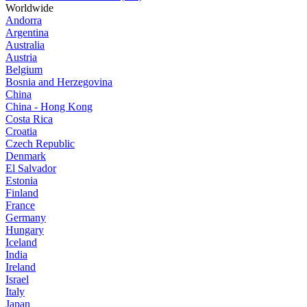
Worldwide
Andorra
Argentina
Australia
Austria
Belgium
Bosnia and Herzegovina
China
China - Hong Kong
Costa Rica
Croatia
Czech Republic
Denmark
El Salvador
Estonia
Finland
France
Germany
Hungary
Iceland
India
Ireland
Israel
Italy
Japan