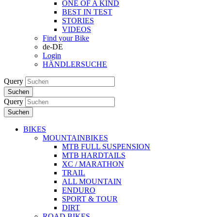
ONE OF A KIND
BEST IN TEST
STORIES
VIDEOS
Find your Bike
de-DE
Login
HÄNDLERSUCHE
Query
Suchen
Query
Suchen
BIKES
MOUNTAINBIKES
MTB FULL SUSPENSION
MTB HARDTAILS
XC / MARATHON
TRAIL
ALL MOUNTAIN
ENDURO
SPORT & TOUR
DIRT
ROAD BIKES