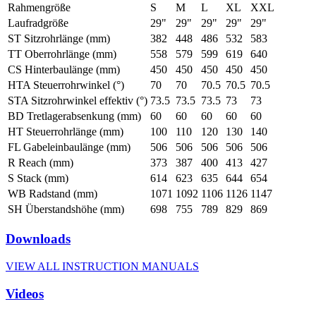
Rahmengröße
S
M
L
XL
XXL
Laufradgröße
29"
29"
29"
29"
29"
ST Sitzrohrlänge (mm)
382
448
486
532
583
TT Oberrohrlänge (mm)
558
579
599
619
640
CS Hinterbaulänge (mm)
450
450
450
450
450
HTA Steuerrohrwinkel (°)
70
70
70.5
70.5
70.5
STA Sitzrohrwinkel effektiv (°)
73.5
73.5
73.5
73
73
BD Tretlagerabsenkung (mm)
60
60
60
60
60
HT Steuerrohrlänge (mm)
100
110
120
130
140
FL Gabeleinbaulänge (mm)
506
506
506
506
506
R Reach (mm)
373
387
400
413
427
S Stack (mm)
614
623
635
644
654
WB Radstand (mm)
1071
1092
1106
1126
1147
SH Überstandshöhe (mm)
698
755
789
829
869
Downloads
VIEW ALL INSTRUCTION MANUALS
Videos