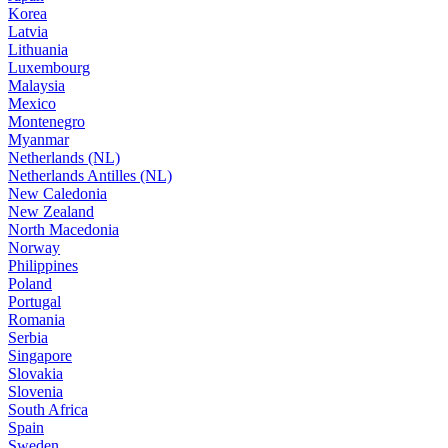
Korea
Latvia
Lithuania
Luxembourg
Malaysia
Mexico
Montenegro
Myanmar
Netherlands (NL)
Netherlands Antilles (NL)
New Caledonia
New Zealand
North Macedonia
Norway
Philippines
Poland
Portugal
Romania
Serbia
Singapore
Slovakia
Slovenia
South Africa
Spain
Sweden